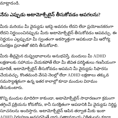
మాట్లాడండి.
నేను ఎప్పుడు అటామోక్సేటైన్ తీసుకోవడం ఆపగలను?
మీరు మరియు మీ వైద్యుడు ఇకపై అవసరం లేదని లేదా ప్రయోజనకరంగా
లేదని నిర్ణయించినప్పుడు మీరు అటామోక్సేటైన్ తీసుకోవడం ఆపవచ్చు. ఈ
నిర్ణయం ఎల్లప్పుడూ మీ స్వంతంగా అకస్మాత్తుగా ఆపకుండా మీ ఆరోగ్య
సంరక్షణ ప్రదాతతో కలిసి తీసుకోవాలి.
మీరు తీవ్రమైన దుష్ప్రభావాలను అనుభవిస్తే, మందులు మీ ADHD
లక్షణాలకు సహాయం చేయకపోతే లేదా మీ జీవిత పరిస్థితులు గణనీయంగా
మారితే, అటామోక్సేటైన్ తీసుకోవడం ఆపమని మీ వైద్యుడు సిఫారసు
చేయవచ్చు. కొంతమంది వేసవి నెలల్లో లేదా ADHD లక్షణాలు తక్కువ
సమస్యాత్మకంగా ఉన్న ఇతర కాలాల్లో కూడా మందుల విరామం
తీసుకుంటారు.
కొన్ని మందుల మాదిరిగా కాకుండా, అటామోక్సేటైన్ సాధారణంగా క్రమంగా
తగ్గించే ప్రక్రియను కోరుకోదు, కానీ సురక్షితంగా ఆపడానికి మీ వైద్యుడు నిర్దిష్ట
సూచనలను అందిస్తారు. అటామోక్సేటైన్ ఆపిన తర్వాత మీకు ఇంకా
ADHD నిర్వహణ అవసరమైతే వారు ప్రత్యామ్నాయ చికిత్సలను కూడా