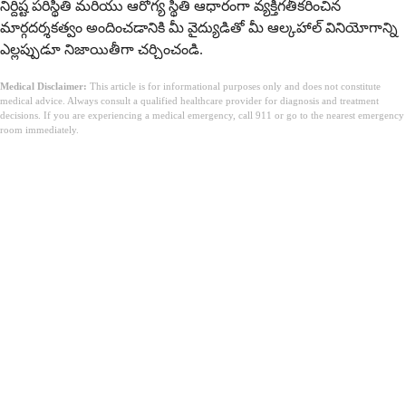
నిర్దిష్ట పరిస్థితి మరియు ఆరోగ్య స్థితి ఆధారంగా వ్యక్తిగతీకరించిన
మార్గదర్శకత్వం అందించడానికి మీ వైద్యుడితో మీ ఆల్కహాల్ వినియోగాన్ని
ఎల్లప్పుడూ నిజాయితీగా చర్చించండి.
Medical Disclaimer:
This article is for informational purposes only and does not constitute
medical advice. Always consult a qualified healthcare provider for diagnosis and treatment
decisions. If you are experiencing a medical emergency, call 911 or go to the nearest emergency
room immediately.