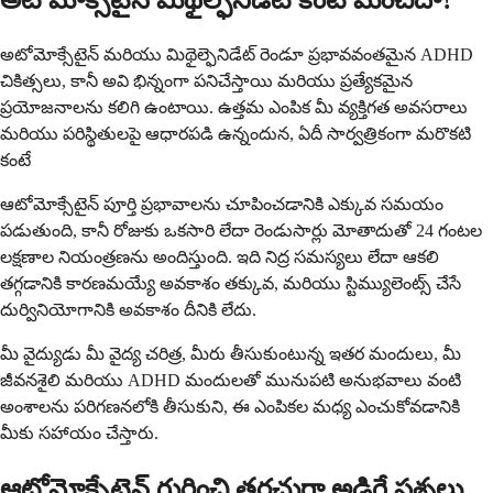
అటోమోక్సేటైన్ మిథైల్ఫెనిడేట్ కంటే మంచిదా?
అటోమోక్సేటైన్ మరియు మిథైల్ఫెనిడేట్ రెండూ ప్రభావవంతమైన ADHD
చికిత్సలు, కానీ అవి భిన్నంగా పనిచేస్తాయి మరియు ప్రత్యేకమైన
ప్రయోజనాలను కలిగి ఉంటాయి. ఉత్తమ ఎంపిక మీ వ్యక్తిగత అవసరాలు
మరియు పరిస్థితులపై ఆధారపడి ఉన్నందున, ఏదీ సార్వత్రికంగా మరొకటి
కంటే
ఆటోమోక్సేటైన్ పూర్తి ప్రభావాలను చూపించడానికి ఎక్కువ సమయం
పడుతుంది, కానీ రోజుకు ఒకసారి లేదా రెండుసార్లు మోతాదుతో 24 గంటల
లక్షణాల నియంత్రణను అందిస్తుంది. ఇది నిద్ర సమస్యలు లేదా ఆకలి
తగ్గడానికి కారణమయ్యే అవకాశం తక్కువ, మరియు స్టిమ్యులెంట్స్ చేసే
దుర్వినియోగానికి అవకాశం దీనికి లేదు.
మీ వైద్యుడు మీ వైద్య చరిత్ర, మీరు తీసుకుంటున్న ఇతర మందులు, మీ
జీవనశైలి మరియు ADHD మందులతో మునుపటి అనుభవాలు వంటి
అంశాలను పరిగణనలోకి తీసుకుని, ఈ ఎంపికల మధ్య ఎంచుకోవడానికి
మీకు సహాయం చేస్తారు.
ఆటోమోక్సేటైన్ గురించి తరచుగా అడిగే ప్రశ్నలు