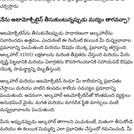
చర్చిస్తారు.
నేను అటామోక్సేటైన్ తీసుకుంటున్నప్పుడు మద్యం తాగవచ్చా?
ఆటమోక్సేటిన్‌ను తీసుకునేటప్పుడు సాధారణంగా ఆల్కహాల్‌ను
నివారించడం ఉత్తమం, ఎందుకంటే ఈ రెండింటి కలయిక మీ దుష్ప్రభావాల
ప్రమాదాన్ని పెంచుతుంది మరియు ఔషధం యొక్క ప్రభావాన్ని తగ్గిస్తుంది.
ఆల్కహాల్ ADHD లక్షణాలను మరింత తీవ్రతరం చేస్తుంది మరియు మీరు
దృష్టి పెట్టడానికి మరియు ఏకాగ్రతను కొనసాగించడానికి సహాయపడే ఔషధం
యొక్క సామర్థ్యాన్ని దెబ్బతీస్తుంది.
ఆల్కహాల్ మరియు ఆటమోక్సేటిన్ రెండూ మీ కాలేయాన్ని ప్రభావితం
చేస్తాయి మరియు వాటిని కలపడం కాలేయ సమస్యల ప్రమాదాన్ని
పెంచుతుంది. అదనంగా, ఆల్కహాల్ ఆటమోక్సేటిన్‌తో కొంతమంది వ్యక్తులు
అనుభవించే మైకం, మగత మరియు మానసిక స్థితి మార్పులు వంటి
దుష్ప్రభావాలను పెంచుతుంది.
మీరు అప్పుడప్పుడు ఆల్కహాల్ తాగాలని ఎంచుకుంటే, మితంగా తీసుకోండి
మరియు ఈ కలయిక మిమ్మల్ని ఎలా ప్రభావితం చేస్తుందో గమనించండి. మీ