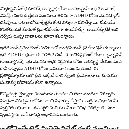
మిథైల్ఫెనిడేట్ (రిటాలిన్, కాన్సెర్టా) లేదా ఆంఫెటమైన్‌లు (యాడెరాల్,
వివన్స్) వంటి ఉత్తేజిత మందులు తరచుగా ADHD కోసం మొదటి-లైన్
చికిత్సలు. ఇవి అటోమోక్సేటైన్ కంటే భిన్నంగా పనిచేస్తాయి మరియు
కొంతమందికి మరింత ప్రభావవంతంగా ఉండవచ్చు, అయినప్పటికీ అవి
వేర్వేరు దుష్ప్రభావాలను కూడా కలిగిస్తాయి.
ఇతర నాన్-స్టిములెంట్ ఎంపికలలో బుప్రోపియన్ (వెల్‌బుట్రిన్) ఉన్నాయి,
ఇది ADHD లక్షణాలకు సహాయపడే యాంటిడిప్రెసెంట్ లేదా గ్వాన్ఫాసిన్
(ఇంట్యూనివ్), ఇది మొదట అధిక రక్తపోటు కోసం అభివృద్ధి చేయబడింది,
కానీ ఇప్పుడు ADHD కోసం ఉపయోగించబడుతుంది. ఈ
ప్రత్యామ్నాయాలలో ప్రతి ఒక్కటి దాని స్వంత ప్రయోజనాలు మరియు
సంభావ్య లోపాలను కలిగి ఉన్నాయి.
కొన్నిసార్లు వైద్యులు మందులను కలపాలని లేదా మందుల చికిత్సకు
ప్రవర్తనా చికిత్సను జోడించాలని సిఫార్సు చేస్తారు. ఉత్తమ విధానం మీ
వ్యక్తిగత లక్షణాలు, జీవనశైలి మరియు మీరు వివిధ చికిత్సలకు ఎలా
స్పందిస్తారు అనే దానిపై ఆధారపడి ఉంటుంది.