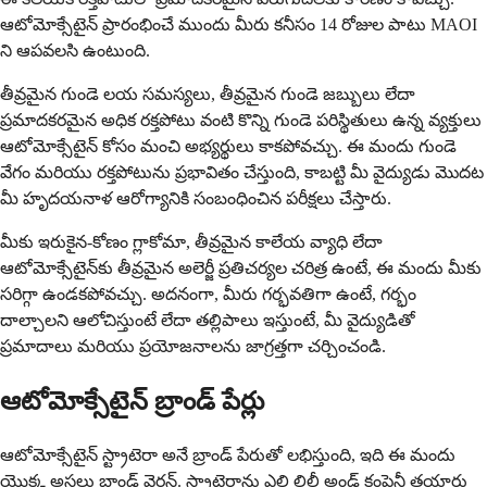
ఆటోమోక్సేటైన్ ప్రారంభించే ముందు మీరు కనీసం 14 రోజుల పాటు MAOI
ని ఆపవలసి ఉంటుంది.
తీవ్రమైన గుండె లయ సమస్యలు, తీవ్రమైన గుండె జబ్బులు లేదా
ప్రమాదకరమైన అధిక రక్తపోటు వంటి కొన్ని గుండె పరిస్థితులు ఉన్న వ్యక్తులు
ఆటోమోక్సేటైన్ కోసం మంచి అభ్యర్థులు కాకపోవచ్చు. ఈ మందు గుండె
వేగం మరియు రక్తపోటును ప్రభావితం చేస్తుంది, కాబట్టి మీ వైద్యుడు మొదట
మీ హృదయనాళ ఆరోగ్యానికి సంబంధించిన పరీక్షలు చేస్తారు.
మీకు ఇరుకైన-కోణం గ్లాకోమా, తీవ్రమైన కాలేయ వ్యాధి లేదా
ఆటోమోక్సేటైన్‌కు తీవ్రమైన అలెర్జీ ప్రతిచర్యల చరిత్ర ఉంటే, ఈ మందు మీకు
సరిగ్గా ఉండకపోవచ్చు. అదనంగా, మీరు గర్భవతిగా ఉంటే, గర్భం
దాల్చాలని ఆలోచిస్తుంటే లేదా తల్లిపాలు ఇస్తుంటే, మీ వైద్యుడితో
ప్రమాదాలు మరియు ప్రయోజనాలను జాగ్రత్తగా చర్చించండి.
ఆటోమోక్సేటైన్ బ్రాండ్ పేర్లు
ఆటోమోక్సేటైన్ స్ట్రాటెరా అనే బ్రాండ్ పేరుతో లభిస్తుంది, ఇది ఈ మందు
యొక్క అసలు బ్రాండ్ వెర్షన్. స్ట్రాటెరాను ఎలి లిల్లీ అండ్ కంపెనీ తయారు