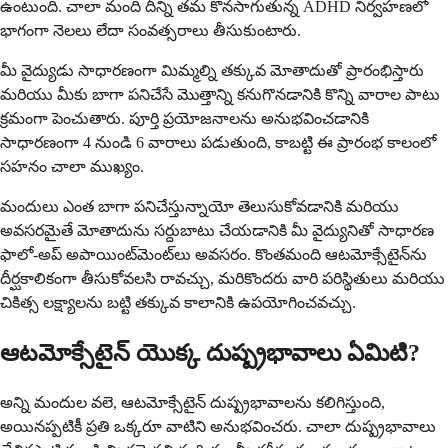
ఉంటుంది. చాలా మంది దీన్ని తమ కొనసాగుతున్న ADHD నిర్వహణలో
భాగంగా నెలలు లేదా సంవత్సరాలు తీసుకుంటారు.
మీ వైద్యుడు సాధారణంగా మిమ్మల్ని తక్కువ మోతాదుతో ప్రారంభిస్తారు
మరియు మీకు బాగా పనిచేసే మొత్తాన్ని కనుగొనడానికి కొన్ని వారాల పాటు
క్రమంగా పెంచుతారు. పూర్తి ప్రయోజనాలను అనుభవించడానికి
సాధారణంగా 4 నుండి 6 వారాలు పడుతుంది, కాబట్టి ఈ ప్రారంభ కాలంలో
సహనం చాలా ముఖ్యం.
మందులు ఎంత బాగా పనిచేస్తున్నాయో తెలుసుకోవడానికి మరియు
అవసరమైతే మోతాదును సర్దుబాటు చేయడానికి మీ వైద్యునితో సాధారణ
ఫాలో-అప్ అపాయింట్‌మెంట్‌లు అవసరం. కొంతమంది ఆటమోక్సేటైన్‌ను
దీర్ఘకాలికంగా తీసుకోవలసి రావచ్చు, మరికొందరు వారి పరిస్థితులు మరియు
చికిత్స లక్ష్యాలను బట్టి తక్కువ కాలానికి ఉపయోగించవచ్చు.
ఆటమోక్సేటైన్ యొక్క దుష్ప్రభావాలు ఏమిటి?
అన్ని మందుల వలె, ఆటమోక్సేటైన్ దుష్ప్రభావాలను కలిగిస్తుంది,
అయినప్పటికీ ప్రతి ఒక్కరూ వాటిని అనుభవించరు. చాలా దుష్ప్రభావాలు