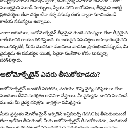
దుష్ప్రభావాలను అనుభవిస్తారు, దీనికి వైద్య సహాయం అవసరం. వీటిలో
ముఖ్యమైన మూడ్ మార్పులు, స్వీయ-హాని ఆలోచనలు, తీవ్రమైన అలెర్జీ
ప్రతిచర్యలు లేదా చర్మం లేదా కళ్ళ పసుపు రంగు ద్వారా సూచించబడే
కాలేయ సమస్యలు ఉన్నాయి.
చాలా అరుదుగా, ఆటోమోక్సేటైన్ తీవ్రమైన గుండె సమస్యలు లేదా తీవ్రమైన
కాలేయానికి గాయం కలిగిస్తుంది. ఈ అరుదైన సమస్యలు అసాధారణమైనవి
అయినప్పటికీ, మీరు మొదటగా మందులు వాడటం ప్రారంభించినప్పుడు, మీ
వైద్యుడు ఈ సమస్యల యొక్క ఏవైనా సంకేతాల కోసం మిమ్మల్ని
పరిశీలిస్తారు.
ఆటోమోక్సేటైన్ ఎవరు తీసుకోకూడదు?
ఆటోమోక్సేటైన్ అందరికీ సరిపోదు, మరియు కొన్ని వైద్య పరిస్థితులు లేదా
మందులు దీనిని సురక్షితం కానివిగా చేస్తాయి. మీ వైద్యుడు దానిని సూచించే
ముందు మీ వైద్య చరిత్రను జాగ్రత్తగా సమీక్షిస్తారు.
మీరు ప్రస్తుతం మోనోఅమైన్ ఆక్సిడేస్ ఇన్హిబిటర్స్ (MAOIs) తీసుకుంటుంటే
లేదా ఇటీవల తీసుకుంటే, మీరు ఆటోమోక్సేటైన్ తీసుకోకూడదు, ఎందుకంటే
ఈ కలయిక రక్తపోటులో ప్రమాదకరమైన పెరుగుదలకు కారణం కావచ్చు.