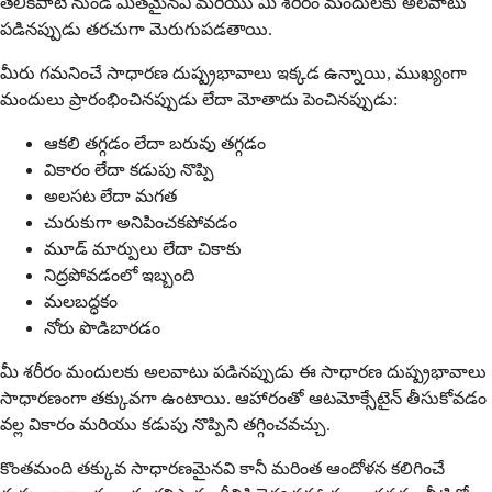
తేలికపాటి నుండి మితమైనవి మరియు మీ శరీరం మందులకు అలవాటు
పడినప్పుడు తరచుగా మెరుగుపడతాయి.
మీరు గమనించే సాధారణ దుష్ప్రభావాలు ఇక్కడ ఉన్నాయి, ముఖ్యంగా
మందులు ప్రారంభించినప్పుడు లేదా మోతాదు పెంచినప్పుడు:
ఆకలి తగ్గడం లేదా బరువు తగ్గడం
వికారం లేదా కడుపు నొప్పి
అలసట లేదా మగత
చురుకుగా అనిపించకపోవడం
మూడ్ మార్పులు లేదా చికాకు
నిద్రపోవడంలో ఇబ్బంది
మలబద్ధకం
నోరు పొడిబారడం
మీ శరీరం మందులకు అలవాటు పడినప్పుడు ఈ సాధారణ దుష్ప్రభావాలు
సాధారణంగా తక్కువగా ఉంటాయి. ఆహారంతో ఆటమోక్సేటైన్ తీసుకోవడం
వల్ల వికారం మరియు కడుపు నొప్పిని తగ్గించవచ్చు.
కొంతమంది తక్కువ సాధారణమైనవి కానీ మరింత ఆందోళన కలిగించే