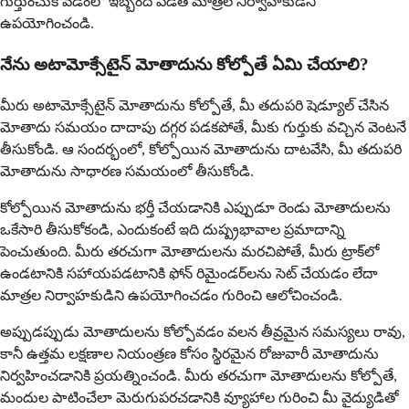
గుర్తుంచుకోవడంలో ఇబ్బంది పడితే మాత్రల నిర్వాహకుడిని
ఉపయోగించండి.
నేను అటామోక్సేటైన్ మోతాదును కోల్పోతే ఏమి చేయాలి?
మీరు అటామోక్సేటైన్ మోతాదును కోల్పోతే, మీ తదుపరి షెడ్యూల్ చేసిన
మోతాదు సమయం దాదాపు దగ్గర పడకపోతే, మీకు గుర్తుకు వచ్చిన వెంటనే
తీసుకోండి. ఆ సందర్భంలో, కోల్పోయిన మోతాదును దాటవేసి, మీ తదుపరి
మోతాదును సాధారణ సమయంలో తీసుకోండి.
కోల్పోయిన మోతాదును భర్తీ చేయడానికి ఎప్పుడూ రెండు మోతాదులను
ఒకేసారి తీసుకోకండి, ఎందుకంటే ఇది దుష్ప్రభావాల ప్రమాదాన్ని
పెంచుతుంది. మీరు తరచుగా మోతాదులను మరచిపోతే, మీరు ట్రాక్‌లో
ఉండటానికి సహాయపడటానికి ఫోన్ రిమైండర్‌లను సెట్ చేయడం లేదా
మాత్రల నిర్వాహకుడిని ఉపయోగించడం గురించి ఆలోచించండి.
అప్పుడప్పుడు మోతాదులను కోల్పోవడం వలన తీవ్రమైన సమస్యలు రావు,
కానీ ఉత్తమ లక్షణాల నియంత్రణ కోసం స్థిరమైన రోజువారీ మోతాదును
నిర్వహించడానికి ప్రయత్నించండి. మీరు తరచుగా మోతాదులను కోల్పోతే,
మందుల పాటించేలా మెరుగుపరచడానికి వ్యూహాల గురించి మీ వైద్యుడితో