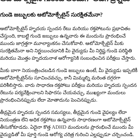
గుండె జబ్బులకు ఆటోమోక్సేటైన్ సురక్షితమేనా?
ఆటోమోక్సేటైన్ హృదయ స్పందన రేటు మరియు రక్తపోటును ప్రభావితం
చేస్తుంది, కాబట్టి గుండె జబ్బులు ఉన్నవారు ఈ మందును ప్రారంభించే
ముందు జాగ్రత్తగా మూల్యాంకనం చేసుకోవాలి. ఆటోమోక్సేటైన్ మీకు
సురక్షితమేనా అని నిర్ణయించడానికి మీ వైద్యుడు మీ నిర్దిష్ట గుండె పరిస్థితి
మరియు మొత్తం హృదయనాళ ఆరోగ్యానికి సంబంధించిన పరీక్షలు చేస్తారు.
మీకు బాగా నియంత్రించబడిన గుండె జబ్బులు ఉంటే, మీ వైద్యుడు ఇప్పటికీ
ఆటోమోక్సేటైన్‌ను సూచించవచ్చు, కానీ మిమ్మల్ని మరింత దగ్గరగా
పరిశీలిస్తారు. వారు సాధారణ రక్తపోటు పరీక్షలు మరియు హృదయ స్పందన
రేటును పర్యవేక్షించాలని సిఫారసు చేయవచ్చు, ముఖ్యంగా మందులు
ప్రారంభించినప్పుడు లేదా మోతాదును పెంచినప్పుడు.
తీవ్రమైన హృదయ స్పందన సమస్యలు, తీవ్రమైన గుండె వైఫల్యం లేదా
నియంత్రణ లేని అధిక రక్తపోటు ఉన్నవారు సాధారణంగా ఆటోమోక్సేటైన్
తీసుకోకూడదు. ఏదైనా కొత్త ADHD మందులను ప్రారంభించే ముందు మీ
వైద్యుడితో మీ పూర్తి గుండె ఆరోగ్య చరిత్ర గురించి ఎల్లప్పుడూ చర్చించండి.