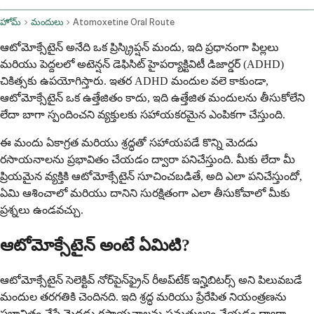
హోమ్
మందులు
Atomoxetine Oral Route
ఆటోమోక్సేటైన్ అనేది ఒక ప్రిస్క్రిప్షన్ మందు, ఇది ప్రధానంగా పిల్లలు
మరియు పెద్దలలో అటెన్షన్ డెఫిసిట్ హైపర్యాక్టివిటీ డిజార్డర్ (ADHD)
చికిత్సకు ఉపయోగిస్తారు. ఇతర ADHD మందుల వలె కాకుండా,
ఆటోమోక్సేటైన్ ఒక ఉత్తేజితం కాదు, ఇది ఉత్తేజిత మందులను తీసుకోలేని
లేదా బాగా స్పందించని వ్యక్తులకు సహాయకరమైన ఎంపికగా చేస్తుంది.
ఈ మందు ఏకాగ్రత మరియు శ్రద్ధతో సహాయపడే కొన్ని మెదడు
రసాయనాలను ప్రభావితం చేయడం ద్వారా పనిచేస్తుంది. మీకు లేదా మీ
ప్రియమైన వ్యక్తికి ఆటోమోక్సేటైన్ సూచించబడితే, అది ఎలా పనిచేస్తుందో,
ఏమి ఆశించాలో మరియు దానిని సురక్షితంగా ఎలా తీసుకోవాలో మీకు
ప్రశ్నలు ఉండవచ్చు.
ఆటోమోక్సేటైన్ అంటే ఏమిటి?
ఆటోమోక్సేటైన్ సెలెక్టివ్ నోర్‌పైన్‌ఫ్రైన్ రీఅప్‌టేక్ ఇన్హిబిటర్స్ అని పిలువబడే
మందుల తరగతికి చెందినది. ఇది శ్రద్ధ మరియు ప్రేరేపిత నియంత్రణను
ప్రభావితం చేసే మెదడు రసాయనాలను సమతుల్యం చేయడం ద్వారా