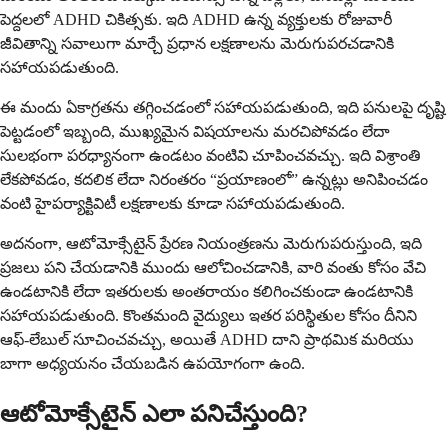
పెద్దలలో ADHD చికిత్సకు. ఇది ADHD ఉన్న వ్యక్తులకు రోజువారీ
జీవితాన్ని సవాలుగా మార్చే ప్రధాన లక్షణాలను మెరుగుపరచడానికి
సహాయపడుతుంది.
ఈ మందు ఏకాగ్రతను తగ్గించడంలో సహాయపడుతుంది, ఇది పనులపై దృష్టి
పెట్టడంలో ఇబ్బంది, ముఖ్యమైన విషయాలను మరచిపోవడం లేదా
సులభంగా పరధ్యానంగా ఉండటం వంటివి చూపించవచ్చు. ఇది విశ్రాంతి
లేకపోవడం, కదలిక లేదా నిరంతరం “ప్రయాణంలో” ఉన్నట్లు అనిపించడం
వంటి హైపర్యాక్టివిటీ లక్షణాలకు కూడా సహాయపడుతుంది.
అదనంగా, ఆటోమోక్సేటైన్ ప్రేరణ నియంత్రణను మెరుగుపరుస్తుంది, ఇది
ప్రజలు పని చేయడానికి ముందు ఆలోచించడానికి, వారి వంతు కోసం వేచి
ఉండటానికి లేదా ఇతరులకు అంతరాయం కలిగించకుండా ఉండటానికి
సహాయపడుతుంది. కొంతమంది వైద్యులు ఇతర పరిస్థితుల కోసం దీనిని
ఆఫ్-లేబుల్ సూచించవచ్చు, అయితే ADHD దాని ప్రాథమిక మరియు
బాగా అధ్యయనం చేయబడిన ఉపయోగంగా ఉంది.
ఆటోమోక్సేటైన్ ఎలా పనిచేస్తుంది?