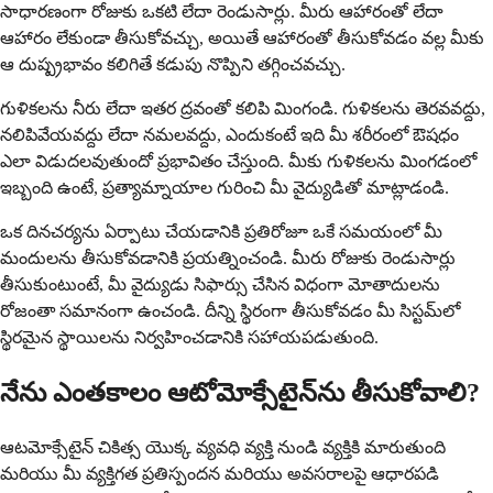
సాధారణంగా రోజుకు ఒకటి లేదా రెండుసార్లు. మీరు ఆహారంతో లేదా
ఆహారం లేకుండా తీసుకోవచ్చు, అయితే ఆహారంతో తీసుకోవడం వల్ల మీకు
ఆ దుష్ప్రభావం కలిగితే కడుపు నొప్పిని తగ్గించవచ్చు.
గుళికలను నీరు లేదా ఇతర ద్రవంతో కలిపి మింగండి. గుళికలను తెరవవద్దు,
నలిపివేయవద్దు లేదా నమలవద్దు, ఎందుకంటే ఇది మీ శరీరంలో ఔషధం
ఎలా విడుదలవుతుందో ప్రభావితం చేస్తుంది. మీకు గుళికలను మింగడంలో
ఇబ్బంది ఉంటే, ప్రత్యామ్నాయాల గురించి మీ వైద్యుడితో మాట్లాడండి.
ఒక దినచర్యను ఏర్పాటు చేయడానికి ప్రతిరోజూ ఒకే సమయంలో మీ
మందులను తీసుకోవడానికి ప్రయత్నించండి. మీరు రోజుకు రెండుసార్లు
తీసుకుంటుంటే, మీ వైద్యుడు సిఫార్సు చేసిన విధంగా మోతాదులను
రోజంతా సమానంగా ఉంచండి. దీన్ని స్థిరంగా తీసుకోవడం మీ సిస్టమ్‌లో
స్థిరమైన స్థాయిలను నిర్వహించడానికి సహాయపడుతుంది.
నేను ఎంతకాలం ఆటోమోక్సేటైన్‌ను తీసుకోవాలి?
ఆటమోక్సేటైన్ చికిత్స యొక్క వ్యవధి వ్యక్తి నుండి వ్యక్తికి మారుతుంది
మరియు మీ వ్యక్తిగత ప్రతిస్పందన మరియు అవసరాలపై ఆధారపడి