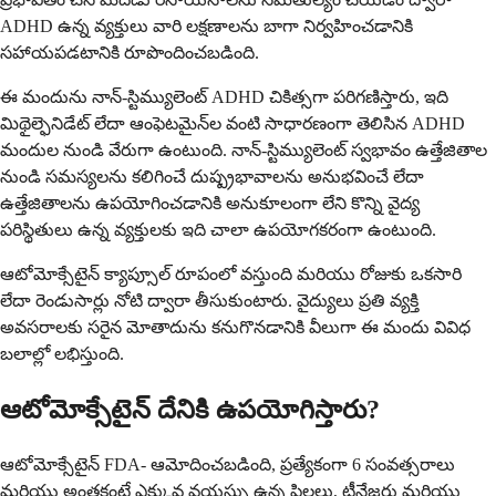
ADHD ఉన్న వ్యక్తులు వారి లక్షణాలను బాగా నిర్వహించడానికి
సహాయపడటానికి రూపొందించబడింది.
ఈ మందును నాన్-స్టిమ్యులెంట్ ADHD చికిత్సగా పరిగణిస్తారు, ఇది
మిథైల్ఫెనిడేట్ లేదా ఆంఫెటమైన్‌ల వంటి సాధారణంగా తెలిసిన ADHD
మందుల నుండి వేరుగా ఉంటుంది. నాన్-స్టిమ్యులెంట్ స్వభావం ఉత్తేజితాల
నుండి సమస్యలను కలిగించే దుష్ప్రభావాలను అనుభవించే లేదా
ఉత్తేజితాలను ఉపయోగించడానికి అనుకూలంగా లేని కొన్ని వైద్య
పరిస్థితులు ఉన్న వ్యక్తులకు ఇది చాలా ఉపయోగకరంగా ఉంటుంది.
ఆటోమోక్సేటైన్ క్యాప్సూల్ రూపంలో వస్తుంది మరియు రోజుకు ఒకసారి
లేదా రెండుసార్లు నోటి ద్వారా తీసుకుంటారు. వైద్యులు ప్రతి వ్యక్తి
అవసరాలకు సరైన మోతాదును కనుగొనడానికి వీలుగా ఈ మందు వివిధ
బలాల్లో లభిస్తుంది.
ఆటోమోక్సేటైన్ దేనికి ఉపయోగిస్తారు?
ఆటోమోక్సేటైన్ FDA- ఆమోదించబడింది, ప్రత్యేకంగా 6 సంవత్సరాలు
మరియు అంతకంటే ఎక్కువ వయస్సు ఉన్న పిల్లలు, టీనేజర్లు మరియు