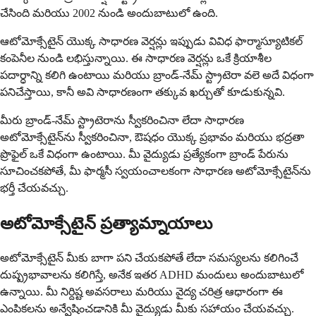
చేసింది మరియు 2002 నుండి అందుబాటులో ఉంది.
ఆటోమోక్సేటైన్ యొక్క సాధారణ వెర్షన్లు ఇప్పుడు వివిధ ఫార్మాస్యూటికల్
కంపెనీల నుండి లభిస్తున్నాయి. ఈ సాధారణ వెర్షన్లు ఒకే క్రియాశీల
పదార్ధాన్ని కలిగి ఉంటాయి మరియు బ్రాండ్-నేమ్ స్ట్రాటెరా వలె అదే విధంగా
పనిచేస్తాయి, కానీ అవి సాధారణంగా తక్కువ ఖర్చుతో కూడుకున్నవి.
మీరు బ్రాండ్-నేమ్ స్ట్రాటెరాను స్వీకరించినా లేదా సాధారణ
అటోమోక్సేటైన్‌ను స్వీకరించినా, ఔషధం యొక్క ప్రభావం మరియు భద్రతా
ప్రొఫైల్ ఒకే విధంగా ఉంటాయి. మీ వైద్యుడు ప్రత్యేకంగా బ్రాండ్ పేరును
సూచించకపోతే, మీ ఫార్మసీ స్వయంచాలకంగా సాధారణ అటోమోక్సేటైన్‌ను
భర్తీ చేయవచ్చు.
అటోమోక్సేటైన్ ప్రత్యామ్నాయాలు
అటోమోక్సేటైన్ మీకు బాగా పని చేయకపోతే లేదా సమస్యలను కలిగించే
దుష్ప్రభావాలను కలిగిస్తే, అనేక ఇతర ADHD మందులు అందుబాటులో
ఉన్నాయి. మీ నిర్దిష్ట అవసరాలు మరియు వైద్య చరిత్ర ఆధారంగా ఈ
ఎంపికలను అన్వేషించడానికి మీ వైద్యుడు మీకు సహాయం చేయవచ్చు.