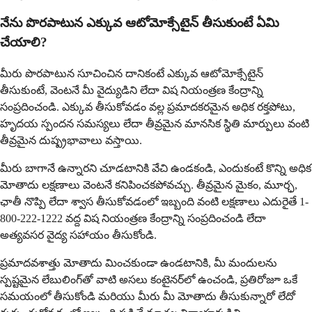
నేను పొరపాటున ఎక్కువ ఆటోమోక్సేటైన్ తీసుకుంటే ఏమి
చేయాలి?
మీరు పొరపాటున సూచించిన దానికంటే ఎక్కువ ఆటోమోక్సేటైన్
తీసుకుంటే, వెంటనే మీ వైద్యుడిని లేదా విష నియంత్రణ కేంద్రాన్ని
సంప్రదించండి. ఎక్కువ తీసుకోవడం వల్ల ప్రమాదకరమైన అధిక రక్తపోటు,
హృదయ స్పందన సమస్యలు లేదా తీవ్రమైన మానసిక స్థితి మార్పులు వంటి
తీవ్రమైన దుష్ప్రభావాలు వస్తాయి.
మీరు బాగానే ఉన్నారని చూడటానికి వేచి ఉండకండి, ఎందుకంటే కొన్ని అధిక
మోతాదు లక్షణాలు వెంటనే కనిపించకపోవచ్చు. తీవ్రమైన మైకం, మూర్ఛ,
ఛాతీ నొప్పి లేదా శ్వాస తీసుకోవడంలో ఇబ్బంది వంటి లక్షణాలు ఎదురైతే 1-
800-222-1222 వద్ద విష నియంత్రణ కేంద్రాన్ని సంప్రదించండి లేదా
అత్యవసర వైద్య సహాయం తీసుకోండి.
ప్రమాదవశాత్తు మోతాదు మించకుండా ఉండటానికి, మీ మందులను
స్పష్టమైన లేబులింగ్‌తో వాటి అసలు కంటైనర్‌లో ఉంచండి, ప్రతిరోజూ ఒకే
సమయంలో తీసుకోండి మరియు మీరు మీ మోతాదు తీసుకున్నారో లేదో