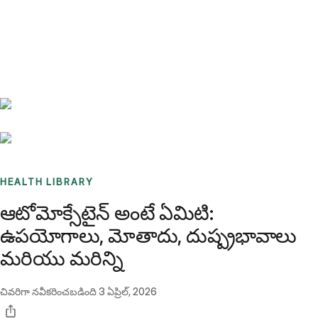
Benchmarks
Stories
FAQ
Sign up / Log in
HEALTH LIBRARY
ఆటోమోక్సేటైన్ అంటే ఏమిటి:
ఉపయోగాలు, మోతాదు, దుష్ప్రభావాలు
మరియు మరిన్ని
చివరిగా నవీకరించబడింది
3 ఏప్రిల్, 2026