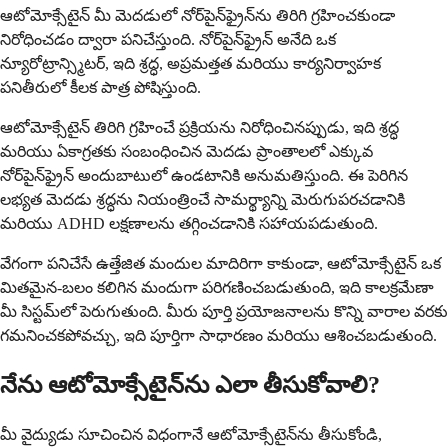
ఆటోమోక్సేటైన్ మీ మెదడులో నోర్‌పైన్‌ఫ్రైన్‌ను తిరిగి గ్రహించకుండా
నిరోధించడం ద్వారా పనిచేస్తుంది. నోర్‌పైన్‌ఫ్రైన్ అనేది ఒక
న్యూరోట్రాన్స్మిటర్, ఇది శ్రద్ధ, అప్రమత్తత మరియు కార్యనిర్వాహక
పనితీరులో కీలక పాత్ర పోషిస్తుంది.
ఆటోమోక్సేటైన్ తిరిగి గ్రహించే ప్రక్రియను నిరోధించినప్పుడు, ఇది శ్రద్ధ
మరియు ఏకాగ్రతకు సంబంధించిన మెదడు ప్రాంతాలలో ఎక్కువ
నోర్‌పైన్‌ఫ్రైన్ అందుబాటులో ఉండటానికి అనుమతిస్తుంది. ఈ పెరిగిన
లభ్యత మెదడు శ్రద్ధను నియంత్రించే సామర్థ్యాన్ని మెరుగుపరచడానికి
మరియు ADHD లక్షణాలను తగ్గించడానికి సహాయపడుతుంది.
వేగంగా పనిచేసే ఉత్తేజిత మందుల మాదిరిగా కాకుండా, ఆటోమోక్సేటైన్ ఒక
మితమైన-బలం కలిగిన మందుగా పరిగణించబడుతుంది, ఇది కాలక్రమేణా
మీ సిస్టమ్‌లో పెరుగుతుంది. మీరు పూర్తి ప్రయోజనాలను కొన్ని వారాల వరకు
గమనించకపోవచ్చు, ఇది పూర్తిగా సాధారణం మరియు ఆశించబడుతుంది.
నేను ఆటోమోక్సేటైన్‌ను ఎలా తీసుకోవాలి?
మీ వైద్యుడు సూచించిన విధంగానే ఆటోమోక్సేటైన్‌ను తీసుకోండి,