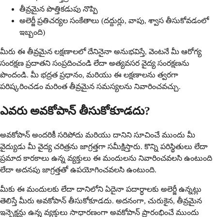
తీవ్రమైన పొత్తికడుపు నొప్పి
అలెర్జీ ప్రతిచర్యల సంకేతాలు (దద్దుర్లు, వాపు, శ్వాస తీసుకోవడంలో
ఇబ్బంది)
మీరు ఈ తీవ్రమైన లక్షణాలలో దేనినైనా అనుభవిస్తే, వెంటనే మీ ఆరోగ్య
సంరక్షణ ప్రదాతని సంప్రదించండి లేదా అత్యవసర వైద్య సంరక్షణను
పొందండి. మీ భద్రత ప్రధానం, మరియు ఈ లక్షణాలను త్వరగా
పరిష్కరించడం మరింత తీవ్రమైన సమస్యలను నివారించవచ్చు.
ఎవరు అవకోపాన్ తీసుకోకూడదు?
అవకోపాన్ అందరికీ సరిపోదు మరియు దానిని సూచించే ముందు మీ
వైద్యుడు మీ వైద్య చరిత్రను జాగ్రత్తగా సమీక్షిస్తారు. కొన్ని పరిస్థితులు లేదా
ప్రమాద కారకాలు ఉన్న వ్యక్తులు ఈ మందులను నివారించవలసి ఉంటుంది
లేదా అదనపు జాగ్రత్తతో ఉపయోగించవలసి ఉంటుంది.
మీకు ఈ మందులకు లేదా దానిలోని ఏదైనా పదార్ధాలకు అలెర్జీ ఉన్నట్లు
తెలిస్తే మీరు అవకోపాన్ తీసుకోకూడదు. అదనంగా, చురుకైన, తీవ్రమైన
ఇన్ఫెక్షన్లు ఉన్న వ్యక్తులు సాధారణంగా అవకోపాన్ ప్రారంభించే ముందు