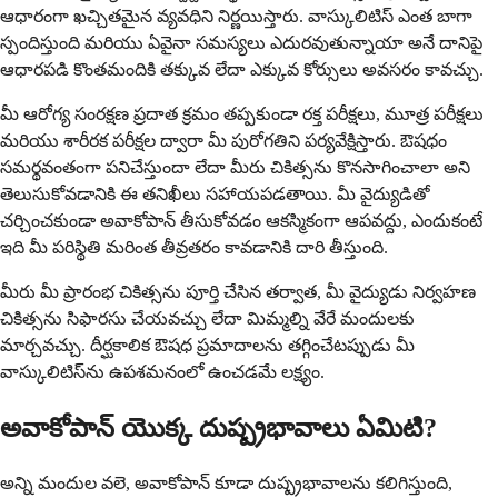
ఆధారంగా ఖచ్చితమైన వ్యవధిని నిర్ణయిస్తారు. వాస్కులిటిస్ ఎంత బాగా
స్పందిస్తుంది మరియు ఏవైనా సమస్యలు ఎదురవుతున్నాయా అనే దానిపై
ఆధారపడి కొంతమందికి తక్కువ లేదా ఎక్కువ కోర్సులు అవసరం కావచ్చు.
మీ ఆరోగ్య సంరక్షణ ప్రదాత క్రమం తప్పకుండా రక్త పరీక్షలు, మూత్ర పరీక్షలు
మరియు శారీరక పరీక్షల ద్వారా మీ పురోగతిని పర్యవేక్షిస్తారు. ఔషధం
సమర్థవంతంగా పనిచేస్తుందా లేదా మీరు చికిత్సను కొనసాగించాలా అని
తెలుసుకోవడానికి ఈ తనిఖీలు సహాయపడతాయి. మీ వైద్యుడితో
చర్చించకుండా అవాకోపాన్ తీసుకోవడం ఆకస్మికంగా ఆపవద్దు, ఎందుకంటే
ఇది మీ పరిస్థితి మరింత తీవ్రతరం కావడానికి దారి తీస్తుంది.
మీరు మీ ప్రారంభ చికిత్సను పూర్తి చేసిన తర్వాత, మీ వైద్యుడు నిర్వహణ
చికిత్సను సిఫారసు చేయవచ్చు లేదా మిమ్మల్ని వేరే మందులకు
మార్చవచ్చు. దీర్ఘకాలిక ఔషధ ప్రమాదాలను తగ్గించేటప్పుడు మీ
వాస్కులిటిస్‌ను ఉపశమనంలో ఉంచడమే లక్ష్యం.
అవాకోపాన్ యొక్క దుష్ప్రభావాలు ఏమిటి?
అన్ని మందుల వలె, అవాకోపాన్ కూడా దుష్ప్రభావాలను కలిగిస్తుంది,