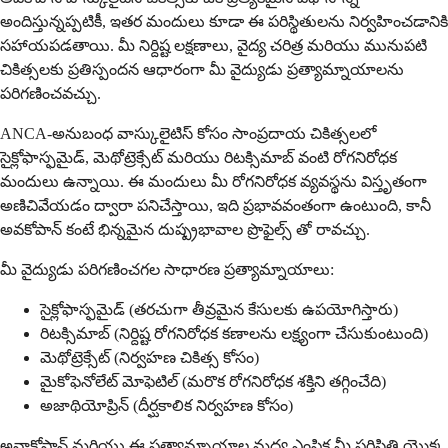
అందిస్తున్నప్పటికీ, ఇతర మందులు కూడా ఈ పరిస్థితులను నిర్వహించడానికి
సహాయపడతాయి. మీ నిర్దిష్ట లక్షణాలు, వైద్య చరిత్ర మరియు మునుపటి
చికిత్సలకు ప్రతిస్పందన ఆధారంగా మీ వైద్యుడు ప్రత్యామ్నాయాలను
పరిగణించవచ్చు.
ANCA-అనుబంధ వాస్కులైటిస్ కోసం సాంప్రదాయ చికిత్సలలో
సైక్లోఫాస్ఫమైడ్, మెథోట్రెక్సేట్ మరియు రిటక్సిమాబ్ వంటి రోగనిరోధక
మందులు ఉన్నాయి. ఈ మందులు మీ రోగనిరోధక వ్యవస్థను విస్తృతంగా
అణిచివేయడం ద్వారా పనిచేస్తాయి, ఇది ప్రభావవంతంగా ఉంటుంది, కానీ
అవకోపాన్ కంటే భిన్నమైన దుష్ప్రభావాల ప్రొఫైల్స్ తో రావచ్చు.
మీ వైద్యుడు పరిగణించగల సాధారణ ప్రత్యామ్నాయాలు:
సైక్లోఫాస్ఫమైడ్ (తరచుగా తీవ్రమైన కేసులకు ఉపయోగిస్తారు)
రిటక్సిమాబ్ (నిర్దిష్ట రోగనిరోధక కణాలను లక్ష్యంగా చేసుకుంటుంది)
మెథోట్రెక్సేట్ (నిర్వహణ చికిత్స కోసం)
మైకోఫెనోలేట్ మోఫెటిల్ (మరొక రోగనిరోధక శక్తిని తగ్గించేది)
అజాథియోప్రిన్ (దీర్ఘకాలిక నిర్వహణ కోసం)
అవాకోపాన్ మరియు ఈ ప్రత్యామ్నాయాల మధ్య ఎంపిక మీ పరిస్థితి యొక్క