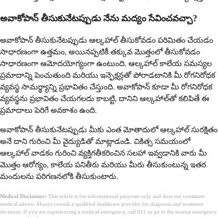
అవాకోపాన్ తీసుకునేటప్పుడు నేను మద్యం సేవించవచ్చా?
అవాకోపాన్ తీసుకునేటప్పుడు ఆల్కహాల్ తీసుకోవడం పరిమితం చేయడం
సాధారణంగా ఉత్తమం, అయినప్పటికీ తక్కువ మొత్తంలో తీసుకోవడం
సాధారణంగా ఆమోదయోగ్యంగా ఉంటుంది. ఆల్కహాల్ కాలేయ సమస్యల
ప్రమాదాన్ని పెంచుతుంది మరియు ఇన్ఫెక్షన్లతో పోరాడటానికి మీ రోగనిరోధక
వ్యవస్థ సామర్థ్యాన్ని ప్రభావితం చేస్తుంది. అవాకోపాన్ కూడా మీ రోగనిరోధక
వ్యవస్థను ప్రభావితం చేయగలదు కాబట్టి, దానిని ఆల్కహాల్‌తో కలిపితే ఈ
ప్రమాదాలు పెరిగే అవకాశం ఉంది.
అవాకోపాన్ తీసుకునేటప్పుడు మీకు ఎంత మోతాదులో ఆల్కహాల్ సురక్షితం
అనే దాని గురించి మీ వైద్యుడితో మాట్లాడండి. చికిత్స సమయంలో
ఆల్కహాల్ వాడకం గురించి వ్యక్తిగతీకరించిన సలహా ఇవ్వడానికి వారు మీ
మొత్తం ఆరోగ్యం, కాలేయ పనితీరు మరియు మీరు తీసుకుంటున్న ఇతర
మందులను పరిగణనలోకి తీసుకుంటారు.
Medical Disclaimer:
This article is for informational purposes only and does not constitute
medical advice. Always consult a qualified healthcare provider for diagnosis and treatment
decisions. If you are experiencing a medical emergency, call 911 or go to the nearest emergency