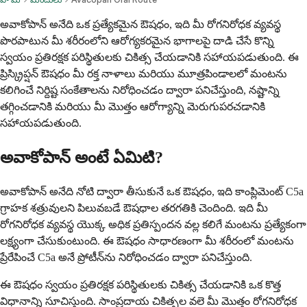
అవాకోపాన్ అనేది ఒక ప్రత్యేకమైన ఔషధం, ఇది మీ రోగనిరోధక వ్యవస్థ
పొరపాటున మీ శరీరంలోని ఆరోగ్యకరమైన భాగాలపై దాడి చేసే కొన్ని
స్వయం ప్రతిరక్షక పరిస్థితులకు చికిత్స చేయడానికి సహాయపడుతుంది. ఈ
ప్రిస్క్రిప్షన్ ఔషధం మీ రక్త నాళాలు మరియు మూత్రపిండాలలో మంటను
కలిగించే నిర్దిష్ట సంకేతాలను నిరోధించడం ద్వారా పనిచేస్తుంది, నష్టాన్ని
తగ్గించడానికి మరియు మీ మొత్తం ఆరోగ్యాన్ని మెరుగుపరచడానికి
సహాయపడుతుంది.
అవాకోపాన్ అంటే ఏమిటి?
అవాకోపాన్ అనేది నోటి ద్వారా తీసుకునే ఒక ఔషధం, ఇది కాంప్లిమెంట్ C5a
గ్రాహక శత్రువులని పిలువబడే ఔషధాల తరగతికి చెందింది. ఇది మీ
రోగనిరోధక వ్యవస్థ యొక్క అధిక ప్రతిస్పందన వల్ల కలిగే మంటను ప్రత్యేకంగా
లక్ష్యంగా చేసుకుంటుంది. ఈ ఔషధం సాధారణంగా మీ శరీరంలో మంటను
ప్రేరేపించే C5a అనే ప్రోటీన్‌ను నిరోధించడం ద్వారా పనిచేస్తుంది.
ఈ ఔషధం స్వయం ప్రతిరక్షక పరిస్థితులకు చికిత్స చేయడానికి ఒక కొత్త
విధానాన్ని సూచిస్తుంది. సాంప్రదాయ చికిత్సల వలె మీ మొత్తం రోగనిరోధక