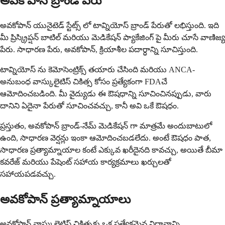
అవకోపాన్ బ్రాండ్ పేరు
అవకోపాన్ యునైటెడ్ స్టేట్స్ లో టావ్నియోస్ బ్రాండ్ పేరుతో లభిస్తుంది. ఇది
మీ ప్రిస్క్రిప్షన్ బాటిల్ మరియు మెడికేషన్ ప్యాకేజింగ్ పై మీరు చూసే వాణిజ్య
పేరు. సాధారణ పేరు, అవకోపాన్, క్రియాశీల పదార్ధాన్ని సూచిస్తుంది.
టావ్నియోస్ ను కెమోసెంట్రిక్స్ తయారు చేసింది మరియు ANCA-
అనుబంధ వాస్కులైటిస్ చికిత్స కోసం ప్రత్యేకంగా FDAచే
ఆమోదించబడింది. మీ వైద్యుడు ఈ ఔషధాన్ని సూచించినప్పుడు, వారు
దానిని ఏదైనా పేరుతో సూచించవచ్చు, కానీ అవి ఒకే ఔషధం.
ప్రస్తుతం, అవకోపాన్ బ్రాండ్-నేమ్ మెడికేషన్ గా మాత్రమే అందుబాటులో
ఉంది, సాధారణ వెర్షన్లు ఇంకా ఆమోదించబడలేదు. అంటే ఔషధం పాత,
సాధారణ ప్రత్యామ్నాయాల కంటే ఎక్కువ ఖరీదైనది కావచ్చు, అయితే బీమా
కవరేజ్ మరియు పేషెంట్ సహాయ కార్యక్రమాలు ఖర్చులతో
సహాయపడవచ్చు.
అవకోపాన్ ప్రత్యామ్నాయాలు
అవకోపాన్ వాస్కులైటిస్ చికిత్సకు ఒక ప్రత్యేకమైన విధానాన్ని