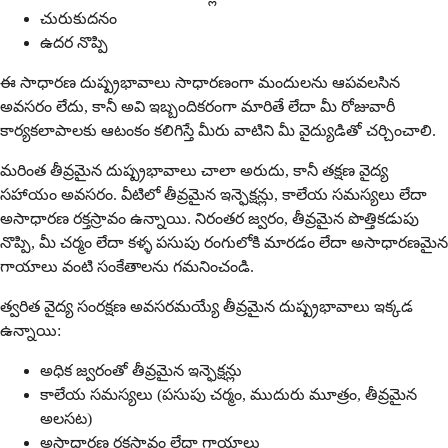
చురుకుదనం
ఉదర నొప్పి
ఈ సాధారణ దుష్ప్రభావాలు సాధారణంగా మందులను ఆపవలసిన
అవసరం లేదు, కానీ అవి ఇబ్బందికరంగా మారితే లేదా మీ రోజువారీ
కార్యకలాపాలకు ఆటంకం కలిగిస్తే మీరు వాటిని మీ వైద్యుడితో చర్చించాలి.
మరింత తీవ్రమైన దుష్ప్రభావాలు చాలా అరుదు, కానీ తక్షణ వైద్య
సహాయం అవసరం. వీటిలో తీవ్రమైన ఇన్ఫెక్షన్లు, కాలేయ సమస్యలు లేదా
అసాధారణ రక్తస్రావం ఉన్నాయి. నిరంతర జ్వరం, తీవ్రమైన పొత్తికడుపు
నొప్పి, మీ చర్మం లేదా కళ్ళ పసుపు రంగులోకి మారడం లేదా అసాధారణమైన
గాయాలు వంటి సంకేతాలను గమనించండి.
త్వరిత వైద్య సంరక్షణ అవసరమయ్యే తీవ్రమైన దుష్ప్రభావాలు ఇక్కడ
ఉన్నాయి:
అధిక జ్వరంతో తీవ్రమైన ఇన్ఫెక్షన్లు
కాలేయ సమస్యలు (పసుపు చర్మం, ముదురు మూత్రం, తీవ్రమైన
అలసట)
అసాధారణ రక్తస్రావం లేదా గాయాలు