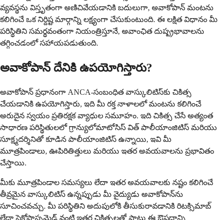
వ్యవస్థను విస్తృతంగా అణిచివేయడానికి బదులుగా, అవాకోపాన్ మంటను
కలిగించే ఒక నిర్దిష్ట మార్గాన్ని లక్ష్యంగా చేసుకుంటుంది. ఈ లక్షిత విధానం మీ
పరిస్థితిని సమర్థవంతంగా నియంత్రిస్తూనే, అవాంఛిత దుష్ప్రభావాలను
తగ్గించడంలో సహాయపడుతుంది.
అవాకోపాన్ దేనికి ఉపయోగిస్తారు?
అవాకోపాన్ ప్రధానంగా ANCA-సంబంధిత వాస్కులిటిస్‌కు చికిత్స
చేయడానికి ఉపయోగిస్తారు, ఇది మీ రక్త నాళాలలో మంటను కలిగించే
అరుదైన స్వయం ప్రతిరక్షక వ్యాధుల సమూహం. ఇది చికిత్స చేసే అత్యంత
సాధారణ పరిస్థితులలో గ్రాన్యులోమాటోసిస్ విత్ పాలీయాంజిటిస్ మరియు
సూక్ష్మదర్శినితో కూడిన పాలీయాంజిటిస్ ఉన్నాయి, ఇవి మీ
మూత్రపిండాలు, ఊపిరితిత్తులు మరియు ఇతర అవయవాలను ప్రభావితం
చేస్తాయి.
మీకు మూత్రపిండాల సమస్యలు లేదా ఇతర అవయవాలకు నష్టం కలిగించే
తీవ్రమైన వాస్కులిటిస్ ఉన్నప్పుడు మీ వైద్యుడు అవాకోపాన్‌ను
సూచించవచ్చు. మీ పరిస్థితిని అదుపులోకి తీసుకురావడానికి రిటక్సిమాబ్
లేదా సైక్లోఫాస్ఫమైడ్ వంటి ఇతర చికిత్సలతో పాటు ఈ ఔషధాన్ని