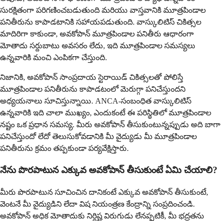
సురక్షితంగా పరిగణించబడుతుంది మరియు వాస్తవానికి మూత్రపిండాల
పనితీరును కాపాడటానికి సహాయపడుతుంది. వాస్కులిటిస్ చికిత్సల
మాదిరిగా కాకుండా, అవకోపాన్ మూత్రపిండాల పనితీరు ఆధారంగా
మోతాదు సర్దుబాటు అవసరం లేదు, ఇది మూత్రపిండాల సమస్యలు
ఉన్నవారికి మంచి ఎంపికగా చేస్తుంది.
నిజానికి, అవకోపాన్ సాంప్రదాయ స్టెరాయిడ్ చికిత్సలతో పోలిస్తే
మూత్రపిండాల పనితీరును కాపాడటంలో మెరుగ్గా పనిచేస్తుందని
అధ్యయనాలు సూచిస్తున్నాయి. ANCA-సంబంధిత వాస్కులిటిస్
ఉన్నవారికి ఇది చాలా ముఖ్యం, ఎందుకంటే ఈ పరిస్థితిలో మూత్రపిండాల
నష్టం ఒక ప్రధాన సమస్య. మీరు అవకోపాన్ తీసుకుంటున్నప్పుడు అది బాగా
పనిచేస్తుందో లేదో తెలుసుకోవడానికి మీ వైద్యుడు మీ మూత్రపిండాల
పనితీరును క్రమం తప్పకుండా పర్యవేక్షిస్తారు.
నేను పొరపాటున ఎక్కువ అవకోపాన్ తీసుకుంటే ఏమి చేయాలి?
మీరు పొరపాటున సూచించిన దానికంటే ఎక్కువ అవకోపాన్ తీసుకుంటే,
వెంటనే మీ వైద్యుడిని లేదా విష నియంత్రణ కేంద్రాన్ని సంప్రదించండి.
అవకోపాన్ అధిక మోతాదుకు నిర్దిష్ట విరుగుడు లేనప్పటికీ, మీ భద్రతను