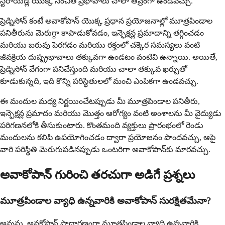
స్టెరాయిడ్ల యొక్క సంచిత ప్రభావాలు చాలా తీవ్రంగా ఉండవచ్చు.
ప్రెడ్నిసోన్ కంటే అవాకోపాన్ యొక్క ప్రధాన ప్రయోజనాల్లో మూత్రపిండాల
పనితీరును మెరుగ్గా కాపాడుకోవడం, ఇన్ఫెక్షన్ల ప్రమాదాన్ని తగ్గించడం
మరియు బరువు పెరగడం మరియు రక్తంలో చక్కెర సమస్యలు వంటి
జీవక్రియ దుష్ప్రభావాలు తక్కువగా ఉండటం వంటివి ఉన్నాయి. అయితే,
ప్రెడ్నిసోన్ వేగంగా పనిచేస్తుంది మరియు చాలా తక్కువ ఖర్చుతో
కూడుకున్నది, ఇది కొన్ని పరిస్థితులలో మంచి ఎంపికగా ఉండవచ్చు.
ఈ మందుల మధ్య నిర్ణయించేటప్పుడు మీ మూత్రపిండాల పనితీరు,
ఇన్ఫెక్షన్ల ప్రమాదం మరియు మొత్తం ఆరోగ్యం వంటి అంశాలను మీ వైద్యుడు
పరిగణనలోకి తీసుకుంటారు. కొంతమంది వ్యక్తులు ప్రారంభంలో రెండు
మందులను కలిపి ఉపయోగించడం ద్వారా ప్రయోజనం పొందవచ్చు, ఆపై
వారి పరిస్థితి మెరుగుపడినప్పుడు ఒంటరిగా అవాకోపాన్‌కు మారవచ్చు.
అవాకోపాన్ గురించి తరచుగా అడిగే ప్రశ్నలు
మూత్రపిండాల వ్యాధి ఉన్నవారికి అవాకోపాన్ సురక్షితమేనా?
అవును, అవకోపాన్ సాధారణంగా మూత్రపిండాల వ్యాధి ఉన్నవారికి