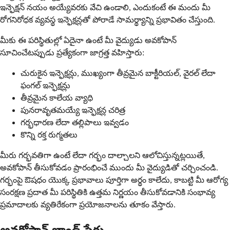
ఇన్ఫెక్షన్ నయం అయ్యేవరకు వేచి ఉండాలి, ఎందుకంటే ఈ మందు మీ
రోగనిరోధక వ్యవస్థ ఇన్ఫెక్షన్లతో పోరాడే సామర్థ్యాన్ని ప్రభావితం చేస్తుంది.
మీకు ఈ పరిస్థితుల్లో ఏదైనా ఉంటే మీ వైద్యుడు అవకోపాన్
సూచించేటప్పుడు ప్రత్యేకంగా జాగ్రత్త వహిస్తారు:
చురుకైన ఇన్ఫెక్షన్లు, ముఖ్యంగా తీవ్రమైన బాక్టీరియల్, వైరల్ లేదా
ఫంగల్ ఇన్ఫెక్షన్లు
తీవ్రమైన కాలేయ వ్యాధి
పునరావృతమయ్యే ఇన్ఫెక్షన్ల చరిత్ర
గర్భధారణ లేదా తల్లిపాలు ఇవ్వడం
కొన్ని రక్త రుగ్మతలు
మీరు గర్భవతిగా ఉంటే లేదా గర్భం దాల్చాలని ఆలోచిస్తున్నట్లయితే,
అవకోపాన్ తీసుకోవడం ప్రారంభించే ముందు మీ వైద్యుడితో చర్చించండి.
గర్భంపై ఔషధం యొక్క ప్రభావాలు పూర్తిగా అర్థం కాలేదు, కాబట్టి మీ ఆరోగ్య
సంరక్షణ ప్రదాత మీ పరిస్థితికి ఉత్తమ నిర్ణయం తీసుకోవడానికి సంభావ్య
ప్రమాదాలకు వ్యతిరేకంగా ప్రయోజనాలను తూకం వేస్తారు.