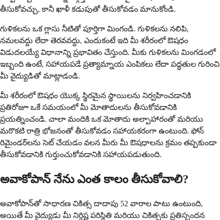
తీసుకోవచ్చు, కానీ ఖాళీ కడుపుతో తీసుకోవడం మానుకోండి.
గుళికలను ఒక గ్లాసు నీటితో పూర్తిగా మింగండి. గుళికలను నలిపి,
నమలవద్దు లేదా తెరవవద్దు, ఎందుకంటే ఇది మీ శరీరంలో ఔషధం
విడుదలయ్యే విధానాన్ని ప్రభావితం చేస్తుంది. మీకు గుళికలను మింగడంలో
ఇబ్బంది ఉంటే, సహాయపడే ప్రత్యామ్నాయ ఎంపికలు లేదా పద్ధతుల గురించి
మీ వైద్యుడితో మాట్లాడండి.
మీ శరీరంలో ఔషధం యొక్క స్థిరమైన స్థాయిలను నిర్వహించడానికి
ప్రతిరోజూ ఒకే సమయంలో మీ మోతాదులను తీసుకోవడానికి
ప్రయత్నించండి. చాలా మందికి ఒక మోతాదు అల్పాహారంతో మరియు
మరొకటి రాత్రి భోజనంతో తీసుకోవడం సహాయకరంగా ఉంటుంది. ఫోన్
రిమైండర్‌లను సెట్ చేయడం వలన మీరు మీ ఔషధాలను క్రమం తప్పకుండా
తీసుకోవడానికి గుర్తుంచుకోవడానికి సహాయపడుతుంది.
అవాకోపాన్ నేను ఎంత కాలం తీసుకోవాలి?
అవాకోపాన్‌తో సాధారణ చికిత్స దాదాపు 52 వారాల పాటు ఉంటుంది,
అయితే మీ వైద్యుడు మీ నిర్దిష్ట పరిస్థితి మరియు చికిత్సకు ప్రతిస్పందన