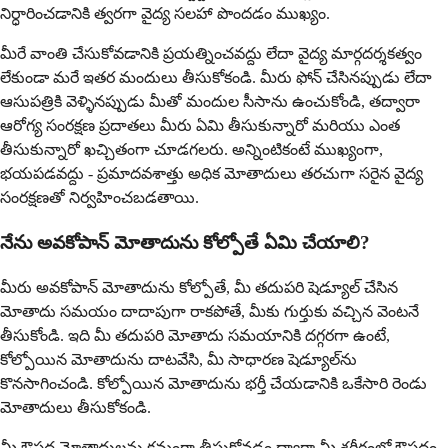
నిర్ధారించడానికి త్వరగా వైద్య సలహా పొందడం ముఖ్యం.
మీరే వాంతి చేసుకోవడానికి ప్రయత్నించవద్దు లేదా వైద్య మార్గదర్శకత్వం
లేకుండా మరే ఇతర మందులు తీసుకోకండి. మీరు ఫోన్ చేసినప్పుడు లేదా
ఆసుపత్రికి వెళ్ళినప్పుడు మీతో మందుల సీసాను ఉంచుకోండి, తద్వారా
ఆరోగ్య సంరక్షణ ప్రదాతలు మీరు ఏమి తీసుకున్నారో మరియు ఎంత
తీసుకున్నారో ఖచ్చితంగా చూడగలరు. అన్నింటికంటే ముఖ్యంగా,
భయపడవద్దు - ప్రమాదవశాత్తు అధిక మోతాదులు తరచుగా సరైన వైద్య
సంరక్షణతో నిర్వహించబడతాయి.
నేను అవకోపాన్ మోతాదును కోల్పోతే ఏమి చేయాలి?
మీరు అవకోపాన్ మోతాదును కోల్పోతే, మీ తదుపరి షెడ్యూల్ చేసిన
మోతాదు సమయం దాదాపుగా రాకపోతే, మీకు గుర్తుకు వచ్చిన వెంటనే
తీసుకోండి. ఇది మీ తదుపరి మోతాదు సమయానికి దగ్గరగా ఉంటే,
కోల్పోయిన మోతాదును దాటవేసి, మీ సాధారణ షెడ్యూల్‌ను
కొనసాగించండి. కోల్పోయిన మోతాదును భర్తీ చేయడానికి ఒకేసారి రెండు
మోతాదులు తీసుకోకండి.
మీ ఔషధ మోతాదులను క్రమంగా తీసుకోవడం ద్వారా మీ శరీరంలో ఔషధం