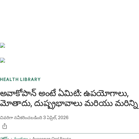
Benchmarks
Stories
FAQ
Sign up / Log in
HEALTH LIBRARY
అవాకోపాన్ అంటే ఏమిటి: ఉపయోగాలు,
మోతాదు, దుష్ప్రభావాలు మరియు మరిన్ని
చివరిగా నవీకరించబడింది
3 ఏప్రిల్, 2026
హోమ్
మందులు
Avacopan Oral Route