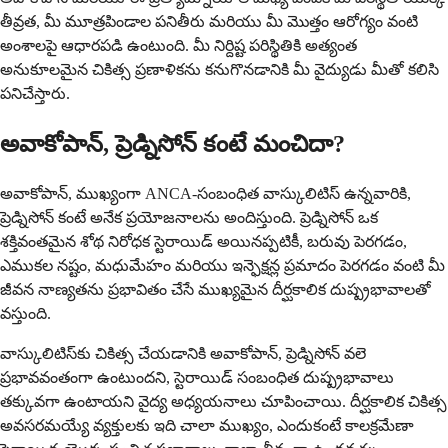
తీవ్రత, మీ మూత్రపిండాల పనితీరు మరియు మీ మొత్తం ఆరోగ్యం వంటి
అంశాలపై ఆధారపడి ఉంటుంది. మీ నిర్దిష్ట పరిస్థితికి అత్యంత
అనుకూలమైన చికిత్స ప్రణాళికను కనుగొనడానికి మీ వైద్యుడు మీతో కలిసి
పనిచేస్తారు.
అవాకోపాన్, ప్రెడ్నిసోన్ కంటే మంచిదా?
అవాకోపాన్, ముఖ్యంగా ANCA-సంబంధిత వాస్కులిటిస్ ఉన్నవారికి,
ప్రెడ్నిసోన్ కంటే అనేక ప్రయోజనాలను అందిస్తుంది. ప్రెడ్నిసోన్ ఒక
శక్తివంతమైన శోథ నిరోధక స్టెరాయిడ్ అయినప్పటికీ, బరువు పెరగడం,
ఎముకల నష్టం, మధుమేహం మరియు ఇన్ఫెక్షన్ల ప్రమాదం పెరగడం వంటి మీ
జీవన నాణ్యతను ప్రభావితం చేసే ముఖ్యమైన దీర్ఘకాలిక దుష్ప్రభావాలతో
వస్తుంది.
వాస్కులిటిస్‌కు చికిత్స చేయడానికి అవాకోపాన్, ప్రెడ్నిసోన్ వలె
ప్రభావవంతంగా ఉంటుందని, స్టెరాయిడ్ సంబంధిత దుష్ప్రభావాలు
తక్కువగా ఉంటాయని వైద్య అధ్యయనాలు చూపించాయి. దీర్ఘకాలిక చికిత్స
అవసరమయ్యే వ్యక్తులకు ఇది చాలా ముఖ్యం, ఎందుకంటే కాలక్రమేణా