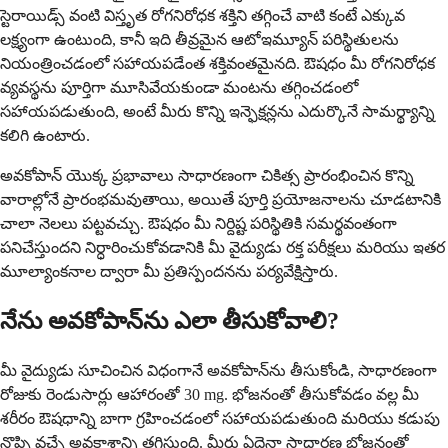
స్టెరాయిడ్స్ వంటి విస్తృత రోగనిరోధక శక్తిని తగ్గించే వాటి కంటే ఎక్కువ
లక్ష్యంగా ఉంటుంది, కానీ ఇది తీవ్రమైన ఆటోఇమ్యూన్ పరిస్థితులను
నియంత్రించడంలో సహాయపడేంత శక్తివంతమైనది. ఔషధం మీ రోగనిరోధక
వ్యవస్థను పూర్తిగా మూసివేయకుండా మంటను తగ్గించడంలో
సహాయపడుతుంది, అంటే మీరు కొన్ని ఇన్ఫెక్షన్లను ఎదుర్కొనే సామర్థ్యాన్ని
కలిగి ఉంటారు.
అవకోపాన్ యొక్క ప్రభావాలు సాధారణంగా చికిత్స ప్రారంభించిన కొన్ని
వారాల్లోనే ప్రారంభమవుతాయి, అయితే పూర్తి ప్రయోజనాలను చూడటానికి
చాలా నెలలు పట్టవచ్చు. ఔషధం మీ నిర్దిష్ట పరిస్థితికి సమర్థవంతంగా
పనిచేస్తుందని నిర్ధారించుకోవడానికి మీ వైద్యుడు రక్త పరీక్షలు మరియు ఇతర
మూల్యాంకనాల ద్వారా మీ ప్రతిస్పందనను పర్యవేక్షిస్తారు.
నేను అవకోపాన్‌ను ఎలా తీసుకోవాలి?
మీ వైద్యుడు సూచించిన విధంగానే అవకోపాన్‌ను తీసుకోండి, సాధారణంగా
రోజుకు రెండుసార్లు ఆహారంతో 30 mg. భోజనంతో తీసుకోవడం వల్ల మీ
శరీరం ఔషధాన్ని బాగా గ్రహించడంలో సహాయపడుతుంది మరియు కడుపు
నొప్పి వచ్చే అవకాశాన్ని తగ్గిస్తుంది. మీరు ఏదైనా సాధారణ భోజనంతో