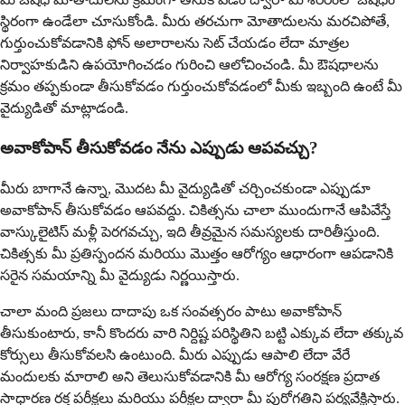
స్థిరంగా ఉండేలా చూసుకోండి. మీరు తరచుగా మోతాదులను మరచిపోతే,
గుర్తుంచుకోవడానికి ఫోన్ అలారాలను సెట్ చేయడం లేదా మాత్రల
నిర్వాహకుడిని ఉపయోగించడం గురించి ఆలోచించండి. మీ ఔషధాలను
క్రమం తప్పకుండా తీసుకోవడం గుర్తుంచుకోవడంలో మీకు ఇబ్బంది ఉంటే మీ
వైద్యుడితో మాట్లాడండి.
అవాకోపాన్ తీసుకోవడం నేను ఎప్పుడు ఆపవచ్చు?
మీరు బాగానే ఉన్నా, మొదట మీ వైద్యుడితో చర్చించకుండా ఎప్పుడూ
అవాకోపాన్ తీసుకోవడం ఆపవద్దు. చికిత్సను చాలా ముందుగానే ఆపివేస్తే
వాస్కులైటిస్ మళ్లీ పెరగవచ్చు, ఇది తీవ్రమైన సమస్యలకు దారితీస్తుంది.
చికిత్సకు మీ ప్రతిస్పందన మరియు మొత్తం ఆరోగ్యం ఆధారంగా ఆపడానికి
సరైన సమయాన్ని మీ వైద్యుడు నిర్ణయిస్తారు.
చాలా మంది ప్రజలు దాదాపు ఒక సంవత్సరం పాటు అవాకోపాన్
తీసుకుంటారు, కానీ కొందరు వారి నిర్దిష్ట పరిస్థితిని బట్టి ఎక్కువ లేదా తక్కువ
కోర్సులు తీసుకోవలసి ఉంటుంది. మీరు ఎప్పుడు ఆపాలి లేదా వేరే
మందులకు మారాలి అని తెలుసుకోవడానికి మీ ఆరోగ్య సంరక్షణ ప్రదాత
సాధారణ రక్త పరీక్షలు మరియు పరీక్షల ద్వారా మీ పురోగతిని పర్యవేక్షిస్తారు.