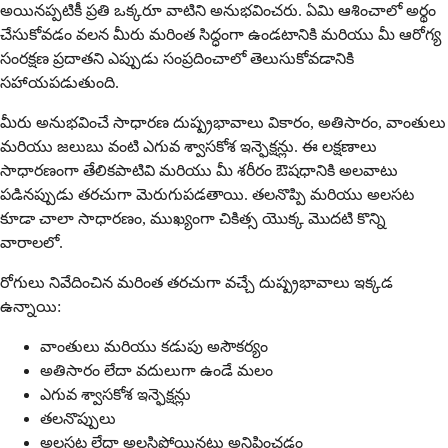
అయినప్పటికీ ప్రతి ఒక్కరూ వాటిని అనుభవించరు. ఏమి ఆశించాలో అర్థం
చేసుకోవడం వలన మీరు మరింత సిద్ధంగా ఉండటానికి మరియు మీ ఆరోగ్య
సంరక్షణ ప్రదాతని ఎప్పుడు సంప్రదించాలో తెలుసుకోవడానికి
సహాయపడుతుంది.
మీరు అనుభవించే సాధారణ దుష్ప్రభావాలు వికారం, అతిసారం, వాంతులు
మరియు జలుబు వంటి ఎగువ శ్వాసకోశ ఇన్ఫెక్షన్లు. ఈ లక్షణాలు
సాధారణంగా తేలికపాటివి మరియు మీ శరీరం ఔషధానికి అలవాటు
పడినప్పుడు తరచుగా మెరుగుపడతాయి. తలనొప్పి మరియు అలసట
కూడా చాలా సాధారణం, ముఖ్యంగా చికిత్స యొక్క మొదటి కొన్ని
వారాలలో.
రోగులు నివేదించిన మరింత తరచుగా వచ్చే దుష్ప్రభావాలు ఇక్కడ
ఉన్నాయి:
వాంతులు మరియు కడుపు అసౌకర్యం
అతిసారం లేదా వదులుగా ఉండే మలం
ఎగువ శ్వాసకోశ ఇన్ఫెక్షన్లు
తలనొప్పులు
అలసట లేదా అలసిపోయినట్లు అనిపించడం