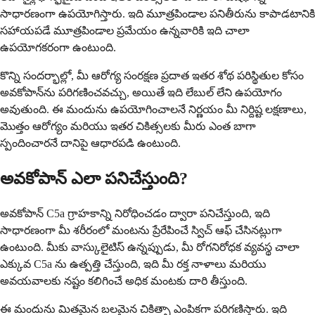
సాధారణంగా ఉపయోగిస్తారు. ఇది మూత్రపిండాల పనితీరును కాపాడటానికి
సహాయపడే మూత్రపిండాల ప్రమేయం ఉన్నవారికి ఇది చాలా
ఉపయోగకరంగా ఉంటుంది.
కొన్ని సందర్భాల్లో, మీ ఆరోగ్య సంరక్షణ ప్రదాత ఇతర శోథ పరిస్థితుల కోసం
అవకోపాన్‌ను పరిగణించవచ్చు, అయితే ఇది లేబుల్ లేని ఉపయోగం
అవుతుంది. ఈ మందును ఉపయోగించాలనే నిర్ణయం మీ నిర్దిష్ట లక్షణాలు,
మొత్తం ఆరోగ్యం మరియు ఇతర చికిత్సలకు మీరు ఎంత బాగా
స్పందించారనే దానిపై ఆధారపడి ఉంటుంది.
అవకోపాన్ ఎలా పనిచేస్తుంది?
అవకోపాన్ C5a గ్రాహకాన్ని నిరోధించడం ద్వారా పనిచేస్తుంది, ఇది
సాధారణంగా మీ శరీరంలో మంటను ప్రేరేపించే స్విచ్ ఆఫ్ చేసినట్లుగా
ఉంటుంది. మీకు వాస్కులైటిస్ ఉన్నప్పుడు, మీ రోగనిరోధక వ్యవస్థ చాలా
ఎక్కువ C5a ను ఉత్పత్తి చేస్తుంది, ఇది మీ రక్త నాళాలు మరియు
అవయవాలకు నష్టం కలిగించే అధిక మంటకు దారి తీస్తుంది.
ఈ మందును మితమైన బలమైన చికిత్సా ఎంపికగా పరిగణిస్తారు. ఇది