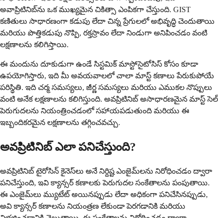
అవాప్రిటినిబ్‌ను ఒక ముఖ్యమైన చికిత్సా ఎంపికగా చేస్తుంది. GIST
కణితులు సాధారణంగా కడుపు లేదా చిన్న ప్రేగులలో అభివృద్ధి చెందుతాయి
మరియు పొత్తికడుపు నొప్పి, రక్తస్రావం లేదా నిండుగా అనిపించడం వంటి
లక్షణాలను కలిగిస్తాయి.
ఈ మందును దూకుడుగా ఉండే సిస్టమిక్ మాస్టోసైటోసిస్ కోసం కూడా
ఉపయోగిస్తారు, ఇది మీ అవయవాలలో చాలా మాస్ట్ కణాలు పేరుకుపోయే
పరిస్థితి. ఇది చర్మ సమస్యలు, జీర్ణ సమస్యలు మరియు ఎముకల నొప్పులు
వంటి అనేక లక్షణాలను కలిగిస్తుంది. అవప్రిటినిబ్ అసాధారణమైన మాస్ట్ సెల్
పెరుగుదలను నియంత్రించడంలో సహాయపడుతుంది మరియు ఈ
ఇబ్బందికరమైన లక్షణాలను తగ్గించవచ్చు.
అవప్రిటినిబ్ ఎలా పనిచేస్తుంది?
అవప్రిటినిబ్ టైరోసిన్ కైనెస్‌లు అనే నిర్దిష్ట ఎంజైమ్‌లను నిరోధించడం ద్వారా
పనిచేస్తుంది, ఇవి క్యాన్సర్ కణాలకు పెరుగుదల సంకేతాలను పంపుతాయి.
ఈ ఎంజైమ్‌లు మ్యుటేట్ అయినప్పుడు లేదా అధికంగా పనిచేసినప్పుడు,
అవి క్యాన్సర్ కణాలను నియంత్రణ లేకుండా పెరగడానికి మరియు
విభజించడానికి చెబుతాయి. ఈ సంకేతాలను నిరోధించడం ద్వారా,