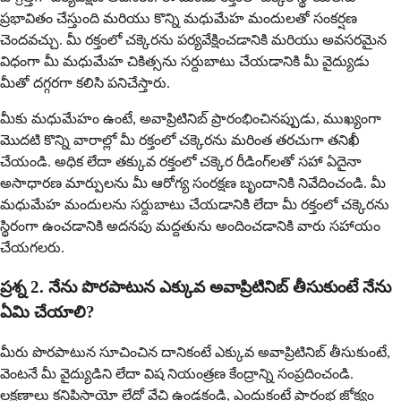
ప్రభావితం చేస్తుంది మరియు కొన్ని మధుమేహ మందులతో సంకర్షణ
చెందవచ్చు. మీ రక్తంలో చక్కెరను పర్యవేక్షించడానికి మరియు అవసరమైన
విధంగా మీ మధుమేహ చికిత్సను సర్దుబాటు చేయడానికి మీ వైద్యుడు
మీతో దగ్గరగా కలిసి పనిచేస్తారు.
మీకు మధుమేహం ఉంటే, అవాప్రిటినిబ్ ప్రారంభించినప్పుడు, ముఖ్యంగా
మొదటి కొన్ని వారాల్లో మీ రక్తంలో చక్కెరను మరింత తరచుగా తనిఖీ
చేయండి. అధిక లేదా తక్కువ రక్తంలో చక్కెర రీడింగ్‌లతో సహా ఏదైనా
అసాధారణ మార్పులను మీ ఆరోగ్య సంరక్షణ బృందానికి నివేదించండి. మీ
మధుమేహ మందులను సర్దుబాటు చేయడానికి లేదా మీ రక్తంలో చక్కెరను
స్థిరంగా ఉంచడానికి అదనపు మద్దతును అందించడానికి వారు సహాయం
చేయగలరు.
ప్రశ్న 2. నేను పొరపాటున ఎక్కువ అవాప్రిటినిబ్ తీసుకుంటే నేను
ఏమి చేయాలి?
మీరు పొరపాటున సూచించిన దానికంటే ఎక్కువ అవాప్రిటినిబ్ తీసుకుంటే,
వెంటనే మీ వైద్యుడిని లేదా విష నియంత్రణ కేంద్రాన్ని సంప్రదించండి.
లక్షణాలు కనిపిస్తాయో లేదో వేచి ఉండకండి, ఎందుకంటే ప్రారంభ జోక్యం