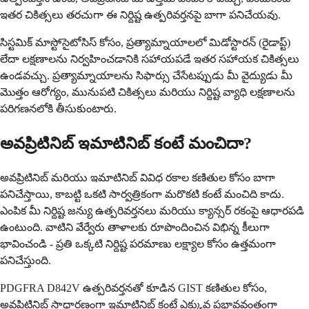
ఇతర చికిత్సలు తరచుగా ఈ నిర్దిష్ట ఉత్పరివర్తనపై బాగా పనిచేయవు.
సిస్టమిక్ మాస్టోసైటోసిస్ కోసం, ప్రత్యామ్నాయాలలో మిడోస్టారన్ (రైడాప్ట్)
లేదా లక్షణాలను నిర్వహించడానికి సహాయపడే ఇతర సహాయక చికిత్సలు
ఉండవచ్చు. ప్రత్యామ్నాయాలను సిఫార్సు చేసేటప్పుడు మీ వైద్యుడు మీ
మొత్తం ఆరోగ్యం, మునుపటి చికిత్సలు మరియు నిర్దిష్ట వ్యాధి లక్షణాలను
పరిగణనలోకి తీసుకుంటారు.
అవప్రిటినిబ్ ఇమాటినిబ్ కంటే మంచిదా?
అవప్రిటినిబ్ మరియు ఇమాటినిబ్ వివిధ రకాల కణితుల కోసం బాగా
పనిచేస్తాయి, కాబట్టి ఒకటి సార్వత్రికంగా మరొకటి కంటే మంచిది కాదు.
ఎంపిక మీ నిర్దిష్ట జన్యు ఉత్పరివర్తనలు మరియు క్యాన్సర్ రకంపై ఆధారపడి
ఉంటుంది. వాటిని వేర్వేరు తాళాలకు రూపొందించిన విభిన్న కీలుగా
భావించండి - ప్రతి ఒక్కటి నిర్దిష్ట పరమాణు లక్ష్యాల కోసం ఉత్తమంగా
పనిచేస్తుంది.
PDGFRA D842V ఉత్పరివర్తనతో కూడిన GIST కణితుల కోసం,
అవప్రిటినిబ్ సాధారణంగా ఇమాటినిబ్ కంటే ఎక్కువ ప్రభావవంతంగా