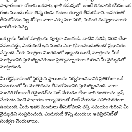
సాధారణంగా రోజుకు ఒకసారి, ఖాళీ కడుపుతో. అంటే తినడానికి కనీసం ఒక
గంట ముందు లేదా తిన్న రెండు గంటల తర్వాత తీసుకోవాలి. ఆహారంతో
తీసుకోవడం వల్ల శోషణ చాలా ఎక్కువగా పెరిగి, మరింత దుష్ప్రభావాలకు
దారితీయవచ్చు.
ఒక గ్లాసు నీటితో మాత్రలను పూర్తిగా మింగండి. వాటిని నలిపి, విరిచి లేదా
నమలవద్దు, ఎందుకంటే ఇది మందు ఎలా గ్రహించబడుతుందో ప్రభావితం
చేస్తుంది. మీకు మాత్రలు మింగడంలో ఇబ్బంది ఉంటే, మాత్రలను మీరే
మార్చడానికి ప్రయత్నించకుండా ప్రత్యామ్నాయాల గురించి మీ వైద్యుడితో
మాట్లాడండి.
మీ రక్తప్రవాహంలో స్థిరమైన స్థాయిలను నిర్వహించడానికి ప్రతిరోజూ ఒకే
సమయంలో మీ మోతాదును తీసుకోవడానికి ప్రయత్నించండి. చాలా
మందికి రోజువారీ రిమైండర్‌ను సెట్ చేయడం లేదా వారి దంతాలను బ్రష్
చేయడం వంటి సాధారణ కార్యాచరణతో లింక్ చేయడం సహాయకరంగా
ఉంటుంది. మీరు ఇతర మందులు తీసుకోవలసి వస్తే, సమయం గురించి మీ
వైద్యుడిని సంప్రదించండి, ఎందుకంటే కొన్ని మందులు అవప్రిటినిబ్‌తో
సంకర్షణ చెందుతాయి.