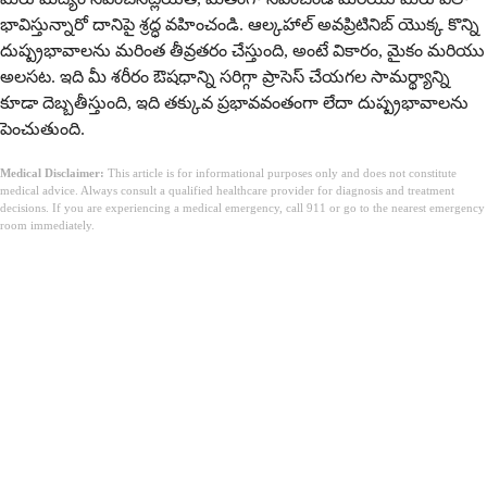
భావిస్తున్నారో దానిపై శ్రద్ధ వహించండి. ఆల్కహాల్ అవప్రిటినిబ్ యొక్క కొన్ని
దుష్ప్రభావాలను మరింత తీవ్రతరం చేస్తుంది, అంటే వికారం, మైకం మరియు
అలసట. ఇది మీ శరీరం ఔషధాన్ని సరిగ్గా ప్రాసెస్ చేయగల సామర్థ్యాన్ని
కూడా దెబ్బతీస్తుంది, ఇది తక్కువ ప్రభావవంతంగా లేదా దుష్ప్రభావాలను
పెంచుతుంది.
Medical Disclaimer:
This article is for informational purposes only and does not constitute
medical advice. Always consult a qualified healthcare provider for diagnosis and treatment
decisions. If you are experiencing a medical emergency, call 911 or go to the nearest emergency
room immediately.