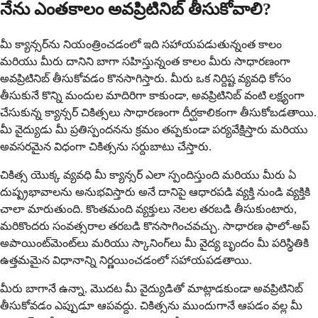
నేను ఎంతకాలం అవప్రిటినిబ్ తీసుకోవాలి?
మీ క్యాన్సర్‌ను నియంత్రించడంలో ఇది సహాయపడుతున్నంత కాలం
మరియు మీరు దానిని బాగా సహిస్తున్నంత కాలం మీరు సాధారణంగా
అవప్రిటినిబ్ తీసుకోవడం కొనసాగిస్తారు. మీరు ఒక నిర్దిష్ట వ్యవధి కోసం
తీసుకునే కొన్ని మందుల మాదిరిగా కాకుండా, అవప్రిటినిబ్ వంటి లక్ష్యంగా
చేసుకున్న క్యాన్సర్ చికిత్సలు సాధారణంగా దీర్ఘకాలికంగా తీసుకోబడతాయి.
మీ వైద్యుడు మీ ప్రతిస్పందనను క్రమం తప్పకుండా పర్యవేక్షిస్తారు మరియు
అవసరమైన విధంగా చికిత్సను సర్దుబాటు చేస్తారు.
చికిత్స యొక్క వ్యవధి మీ క్యాన్సర్ ఎలా స్పందిస్తుంది మరియు మీరు ఏ
దుష్ప్రభావాలను అనుభవిస్తారు అనే దానిపై ఆధారపడి వ్యక్తి నుండి వ్యక్తికి
చాలా మారుతుంది. కొంతమంది వ్యక్తులు నెలల తరబడి తీసుకుంటారు,
మరికొందరు సంవత్సరాల తరబడి కొనసాగించవచ్చు. సాధారణ ఫాలో-అప్
అపాయింట్‌మెంట్‌లు మరియు స్కానింగ్‌లు మీ వైద్య బృందం మీ పరిస్థితికి
ఉత్తమమైన విధానాన్ని నిర్ణయించడంలో సహాయపడతాయి.
మీరు బాగానే ఉన్నా, మొదట మీ వైద్యుడితో మాట్లాడకుండా అవప్రిటినిబ్
తీసుకోవడం ఎప్పుడూ ఆపవద్దు. చికిత్సను ముందుగానే ఆపడం వల్ల మీ