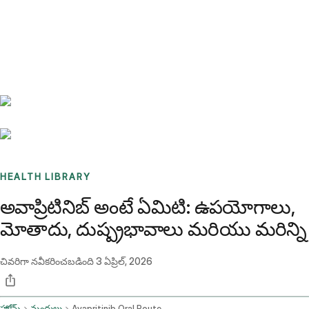
Benchmarks
Stories
FAQ
Sign up / Log in
HEALTH LIBRARY
అవాప్రిటినిబ్ అంటే ఏమిటి: ఉపయోగాలు,
మోతాదు, దుష్ప్రభావాలు మరియు మరిన్ని
చివరిగా నవీకరించబడింది
3 ఏప్రిల్, 2026
హోమ్
మందులు
Avapritinib Oral Route