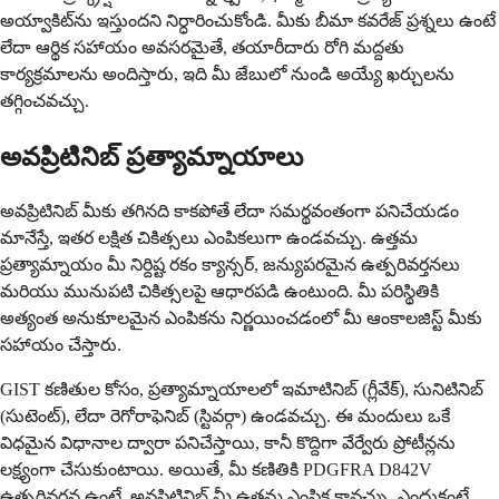
అయ్వాకిట్‌ను ఇస్తుందని నిర్ధారించుకోండి. మీకు బీమా కవరేజ్ ప్రశ్నలు ఉంటే
లేదా ఆర్థిక సహాయం అవసరమైతే, తయారీదారు రోగి మద్దతు
కార్యక్రమాలను అందిస్తారు, ఇది మీ జేబులో నుండి అయ్యే ఖర్చులను
తగ్గించవచ్చు.
అవప్రిటినిబ్ ప్రత్యామ్నాయాలు
అవప్రిటినిబ్ మీకు తగినది కాకపోతే లేదా సమర్థవంతంగా పనిచేయడం
మానేస్తే, ఇతర లక్షిత చికిత్సలు ఎంపికలుగా ఉండవచ్చు. ఉత్తమ
ప్రత్యామ్నాయం మీ నిర్దిష్ట రకం క్యాన్సర్, జన్యుపరమైన ఉత్పరివర్తనలు
మరియు మునుపటి చికిత్సలపై ఆధారపడి ఉంటుంది. మీ పరిస్థితికి
అత్యంత అనుకూలమైన ఎంపికను నిర్ణయించడంలో మీ ఆంకాలజిస్ట్ మీకు
సహాయం చేస్తారు.
GIST కణితుల కోసం, ప్రత్యామ్నాయాలలో ఇమాటినిబ్ (గ్లీవేక్), సునిటినిబ్
(సుటెంట్), లేదా రెగోరాఫెనిబ్ (స్టివర్గా) ఉండవచ్చు. ఈ మందులు ఒకే
విధమైన విధానాల ద్వారా పనిచేస్తాయి, కానీ కొద్దిగా వేర్వేరు ప్రోటీన్లను
లక్ష్యంగా చేసుకుంటాయి. అయితే, మీ కణితికి PDGFRA D842V
ఉత్పరివర్తన ఉంటే, అవప్రిటినిబ్ మీ ఉత్తమ ఎంపిక కావచ్చు, ఎందుకంటే