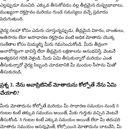
ఎల్లప్పుడూ మంచిది. ఎక్కువ తీసుకోవడం వల్ల తీవ్రమైన దుష్ప్రభావాలు,
ముఖ్యంగా రక్తస్రావం మరియు గుండె సమస్యలు వచ్చే ప్రమాదం
పెరుగుతుంది.
వైద్య సలహా కోసం ఎదురు చూస్తున్నప్పుడు, తీవ్రమైన వికారం, వాంతులు,
అతిసారం లేదా అసాధారణ రక్తస్రావం వంటి అధిక మోతాదు యొక్క
సంకేతాల కోసం మిమ్మల్ని మీరు గమనించుకోండి. మీరు తీవ్రంగా
అనారోగ్యంగా భావిస్తే లేదా తీవ్రమైన లక్షణాలను అనుభవిస్తే, వెంటనే
అత్యవసర గదికి వెళ్లండి. మీరు ఏమి తీసుకున్నారో మరియు ఎంత
తీసుకున్నారో వైద్య సిబ్బంది చూడటానికి మీ మందుల సీసాను మీతో
తీసుకురండి.
ప్రశ్న 3. నేను అవాప్రిటినిబ్ మోతాదును కోల్పోతే నేను ఏమి
చేయాలి?
మీరు మోతాదును కోల్పోతే మరియు మీ సాధారణ సమయం నుండి 8
గంటల కంటే తక్కువ సమయం అయితే, మీకు గుర్తుకు వచ్చిన వెంటనే
తీసుకోండి. 8 గంటల కంటే ఎక్కువ సమయం అయితే లేదా మీ తదుపరి
మోతాదు సమయం ఆసన్నమైతే, కోల్పోయిన మోతాదును దాటవేసి, మీ