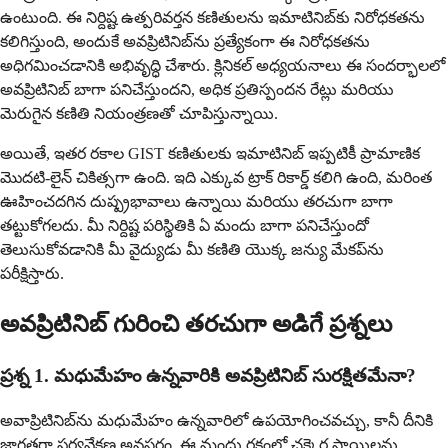
ఉంటుంది. ఈ నిర్దిష్ట ఉత్పరివర్తన కణితులను ఇమాటినిబ్‌కు నిరోధకతను
కలిగిస్తుంది, అందుకే అవప్రిటినిబ్‌ను ప్రత్యేకంగా ఈ నిరోధకతను
అధిగమించడానికి అభివృద్ధి చేశారు. క్లినికల్ అధ్యయనాలు ఈ సందర్భాలలో
అవప్రిటినిబ్ బాగా పనిచేస్తుందని, అధిక ప్రతిస్పందన రేట్లు మరియు
మెరుగైన కణితి నియంత్రణతో చూపిస్తున్నాయి.
అయితే, ఇతర రకాల GIST కణితులకు ఇమాటినిబ్ ఇప్పటికీ ప్రామాణిక
మొదటి-లైన్ చికిత్సగా ఉంది. ఇది ఎక్కువ ట్రాక్ రికార్డ్ కలిగి ఉంది, మరింత
ఊహించదగిన దుష్ప్రభావాలు ఉన్నాయి మరియు తరచుగా బాగా
తట్టుకోగలదు. మీ నిర్దిష్ట పరిస్థితికి ఏ మందు బాగా పనిచేస్తుందో
తెలుసుకోవడానికి మీ వైద్యుడు మీ కణితి యొక్క జన్యు మేకప్‌ను
పరీక్షిస్తారు.
అవప్రిటినిబ్ గురించి తరచుగా అడిగే ప్రశ్నలు
ప్రశ్న 1. మధుమేహం ఉన్నవారికి అవప్రిటినిబ్ సురక్షితమేనా?
అవాప్రిటినిబ్‌ను మధుమేహం ఉన్నవారిలో ఉపయోగించవచ్చు, కానీ దీనికి
జాగ్రత్తగా పర్యవేక్షణ అవసరం. ఈ మందు రక్తంలో చక్కెర స్థాయిలను