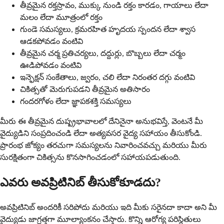
తీవ్రమైన రక్తస్రావం, ముక్కు నుండి రక్తం కారడం, గాయాలు లేదా
మలం లేదా మూత్రంలో రక్తం
గుండె సమస్యలు, క్రమరహిత హృదయ స్పందన లేదా శ్వాస
ఆడకపోవడం వంటివి
తీవ్రమైన చర్మ ప్రతిచర్యలు, దద్దుర్లు, బొబ్బలు లేదా చర్మం
ఊడిపోవడం వంటివి
ఇన్ఫెక్షన్ సంకేతాలు, జ్వరం, చలి లేదా నిరంతర దగ్గు వంటివి
చికిత్సతో మెరుగుపడని తీవ్రమైన అతిసారం
గందరగోళం లేదా జ్ఞాపకశక్తి సమస్యలు
మీరు ఈ తీవ్రమైన దుష్ప్రభావాలలో దేనినైనా అనుభవిస్తే, వెంటనే మీ
వైద్యుడిని సంప్రదించండి లేదా అత్యవసర వైద్య సహాయం తీసుకోండి.
ప్రారంభ జోక్యం తరచుగా సమస్యలను నివారించవచ్చు మరియు మీరు
సురక్షితంగా చికిత్సను కొనసాగించడంలో సహాయపడుతుంది.
ఎవరు అవప్రిటినిబ్ తీసుకోకూడదు?
అవప్రిటినిబ్ అందరికీ సరిపోదు మరియు ఇది మీకు సరైనదా కాదా అని మీ
వైద్యుడు జాగ్రత్తగా మూల్యాంకనం చేస్తారు. కొన్ని ఆరోగ్య పరిస్థితులు