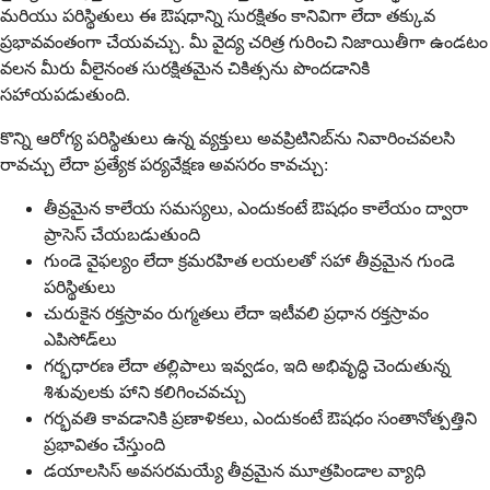
మరియు పరిస్థితులు ఈ ఔషధాన్ని సురక్షితం కానివిగా లేదా తక్కువ
ప్రభావవంతంగా చేయవచ్చు. మీ వైద్య చరిత్ర గురించి నిజాయితీగా ఉండటం
వలన మీరు వీలైనంత సురక్షితమైన చికిత్సను పొందడానికి
సహాయపడుతుంది.
కొన్ని ఆరోగ్య పరిస్థితులు ఉన్న వ్యక్తులు అవప్రిటినిబ్‌ను నివారించవలసి
రావచ్చు లేదా ప్రత్యేక పర్యవేక్షణ అవసరం కావచ్చు:
తీవ్రమైన కాలేయ సమస్యలు, ఎందుకంటే ఔషధం కాలేయం ద్వారా
ప్రాసెస్ చేయబడుతుంది
గుండె వైఫల్యం లేదా క్రమరహిత లయలతో సహా తీవ్రమైన గుండె
పరిస్థితులు
చురుకైన రక్తస్రావం రుగ్మతలు లేదా ఇటీవలి ప్రధాన రక్తస్రావం
ఎపిసోడ్‌లు
గర్భధారణ లేదా తల్లిపాలు ఇవ్వడం, ఇది అభివృద్ధి చెందుతున్న
శిశువులకు హాని కలిగించవచ్చు
గర్భవతి కావడానికి ప్రణాళికలు, ఎందుకంటే ఔషధం సంతానోత్పత్తిని
ప్రభావితం చేస్తుంది
డయాలసిస్ అవసరమయ్యే తీవ్రమైన మూత్రపిండాల వ్యాధి