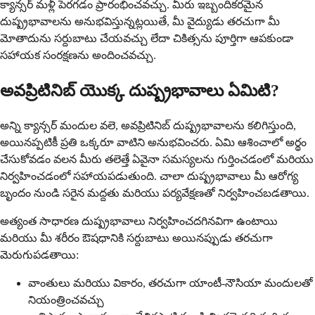
క్యాన్సర్ మళ్లీ పెరగడం ప్రారంభించవచ్చు. మీరు ఇబ్బందికరమైన
దుష్ప్రభావాలను అనుభవిస్తున్నట్లయితే, మీ వైద్యుడు తరచుగా మీ
మోతాదును సర్దుబాటు చేయవచ్చు లేదా చికిత్సను పూర్తిగా ఆపకుండా
సహాయక సంరక్షణను అందించవచ్చు.
అవప్రిటినిబ్ యొక్క దుష్ప్రభావాలు ఏమిటి?
అన్ని క్యాన్సర్ మందుల వలె, అవప్రిటినిబ్ దుష్ప్రభావాలను కలిగిస్తుంది,
అయినప్పటికీ ప్రతి ఒక్కరూ వాటిని అనుభవించరు. ఏమి ఆశించాలో అర్థం
చేసుకోవడం వలన మీరు తలెత్తే ఏవైనా సమస్యలను గుర్తించడంలో మరియు
నిర్వహించడంలో సహాయపడుతుంది. చాలా దుష్ప్రభావాలు మీ ఆరోగ్య
బృందం నుండి సరైన మద్దతు మరియు పర్యవేక్షణతో నిర్వహించబడతాయి.
అత్యంత సాధారణ దుష్ప్రభావాలు నిర్వహించదగినవిగా ఉంటాయి
మరియు మీ శరీరం ఔషధానికి సర్దుబాటు అయినప్పుడు తరచుగా
మెరుగుపడతాయి:
వాంతులు మరియు వికారం, తరచుగా యాంటీ-నౌసియా మందులతో
నియంత్రించవచ్చు