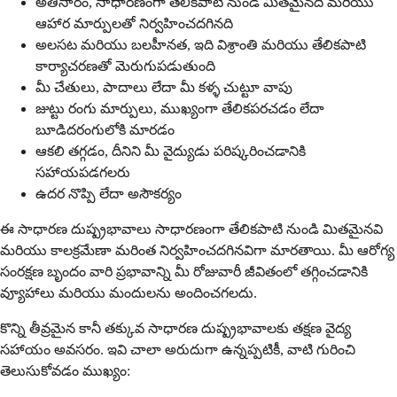
అతిసారం, సాధారణంగా తేలికపాటి నుండి మితమైనది మరియు
ఆహార మార్పులతో నిర్వహించదగినది
అలసట మరియు బలహీనత, ఇది విశ్రాంతి మరియు తేలికపాటి
కార్యాచరణతో మెరుగుపడుతుంది
మీ చేతులు, పాదాలు లేదా మీ కళ్ళ చుట్టూ వాపు
జుట్టు రంగు మార్పులు, ముఖ్యంగా తేలికపరచడం లేదా
బూడిదరంగులోకి మారడం
ఆకలి తగ్గడం, దీనిని మీ వైద్యుడు పరిష్కరించడానికి
సహాయపడగలరు
ఉదర నొప్పి లేదా అసౌకర్యం
ఈ సాధారణ దుష్ప్రభావాలు సాధారణంగా తేలికపాటి నుండి మితమైనవి
మరియు కాలక్రమేణా మరింత నిర్వహించదగినవిగా మారతాయి. మీ ఆరోగ్య
సంరక్షణ బృందం వారి ప్రభావాన్ని మీ రోజువారీ జీవితంలో తగ్గించడానికి
వ్యూహాలు మరియు మందులను అందించగలదు.
కొన్ని తీవ్రమైన కానీ తక్కువ సాధారణ దుష్ప్రభావాలకు తక్షణ వైద్య
సహాయం అవసరం. ఇవి చాలా అరుదుగా ఉన్నప్పటికీ, వాటి గురించి
తెలుసుకోవడం ముఖ్యం: