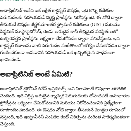
అవాప్రిటినిబ్ అనేది ఒక లక్షిత క్యాన్సర్ ఔషధం, ఇది కొన్ని కణితుల
పెరుగుదలకు సహాయపడే నిర్దిష్ట ప్రోటీన్లను నిరోధిస్తుంది. ఈ నోటి ద్వారా
తీసుకునే ఔషధం జీర్ణశయాంతర స్ట్రోమల్ కణితులు (GIST) మరియు
సిస్టమిక్ మాస్టోసైటోసిస్, రెండు అరుదైన కానీ తీవ్రమైన పరిస్థితులలో
ఉత్పరివర్తన ప్రోటీన్లను లక్ష్యంగా చేసుకోవడం ద్వారా పనిచేస్తుంది. ఇది
క్యాన్సర్ కణాలను వాటి పెరుగుదల సంకేతాలలో జోక్యం చేసుకోవడం ద్వారా
గుణించకుండా ఆపడానికి సహాయపడే ఒక ఖచ్చితమైన సాధనంలా
భావించండి.
అవాప్రిటినిబ్ అంటే ఏమిటి?
అవాప్రిటినిబ్ టైరోసిన్ కినేస్ ఇన్హిబిటర్స్ అని పిలువబడే ఔషధాల తరగతికి
చెందింది. ఇది నిర్దిష్ట అరుదైన క్యాన్సర్ల పెరుగుదలకు దోహదపడే అసాధారణ
ప్రోటీన్లను లక్ష్యంగా చేసుకోవడానికి మరియు నిరోధించడానికి ప్రత్యేకంగా
రూపొందించబడింది. ఈ ఔషధం నోటి ద్వారా తీసుకునే మాత్రల రూపంలో
వస్తుంది, ఇది ఇంట్రావీనస్ ఎంపికల కంటే చికిత్సను మరింత సౌకర్యవంతంగా
చేస్తుంది.