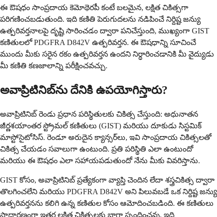
ఈ ఔషధం సాంప్రదాయ కెమోథెరపీ కంటే బలమైన, లక్షిత చికిత్సగా
పరిగణించబడుతుంది. ఇది కణితి పెరుగుదలను నడిపించే నిర్దిష్ట జన్యు
ఉత్పరివర్తనాలపై దృష్టి సారించడం ద్వారా పనిచేస్తుంది, ముఖ్యంగా GIST
కణితులలో PDGFRA D842V ఉత్పరివర్తన. ఈ ఔషధాన్ని సూచించే
ముందు మీకు సరైన రకం ఉత్పరివర్తన ఉందని నిర్ధారించడానికి మీ వైద్యుడు
మీ కణితి కణజాలాన్ని పరీక్షించవచ్చు.
అవాప్రిటినిబ్‌ను దేనికి ఉపయోగిస్తారు?
అవాప్రిటినిబ్ రెండు ప్రధాన పరిస్థితులకు చికిత్స చేస్తుంది: అధునాతన
జీర్ణశయాంతర స్ట్రోమల్ కణితులు (GIST) మరియు దూకుడు సిస్టమిక్
మాస్టోసైటోసిస్. రెండూ అరుదైన క్యాన్సర్‌లు, ఇవి సాంప్రదాయ చికిత్సలతో
చికిత్స చేయడం సవాలుగా ఉంటుంది. ప్రతి పరిస్థితి ఎలా ఉంటుందో
మరియు ఈ ఔషధం ఎలా సహాయపడుతుందో నేను మీకు వివరిస్తాను.
GIST కోసం, అవాప్రిటినిబ్ ప్రత్యేకంగా వ్యాప్తి చెందిన లేదా శస్త్రచికిత్స ద్వారా
తొలగించలేని మరియు PDGFRA D842V అని పిలువబడే ఒక నిర్దిష్ట జన్యు
ఉత్పరివర్తనను కలిగి ఉన్న కణితుల కోసం ఆమోదించబడింది. ఈ కణితులు
సాధారణంగా ఇతర లక్షిత చికిత్సలకు బాగా స్పందించవు, ఇది