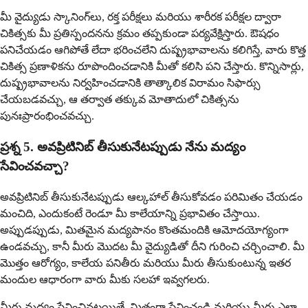
మీ వైద్యుడు స్కానింగ్‌లు, రక్త పరీక్షలు మరియు శారీరక పరీక్షల ద్వారా
చికిత్సకు మీ ప్రతిస్పందనను క్రమం తప్పకుండా పర్యవేక్షిస్తారు. ఔషధం
పనిచేయడం ఆగిపోతే లేదా భరించలేని దుష్ప్రభావాలను కలిగిస్తే, వారు కొత్త
చికిత్స ప్రణాళికను రూపొందించడానికి మీతో కలిసి పని చేస్తారు. కొన్నిసార్లు,
దుష్ప్రభావాలను నిర్వహించడానికి తాత్కాలిక విరామం సిఫార్సు
చేయబడవచ్చు, ఆ తర్వాత తక్కువ మోతాదులో చికిత్సను
పునఃప్రారంభించవచ్చు.
ప్రశ్న 5. అవప్రిటినిబ్ తీసుకునేటప్పుడు నేను మద్యం
సేవించవచ్చా?
అవప్రిటినిబ్ తీసుకునేటప్పుడు ఆల్కహాల్ తీసుకోవడం పరిమితం చేయడం
మంచిది, ఎందుకంటే రెండూ మీ కాలేయాన్ని ప్రభావితం చేస్తాయి.
అప్పుడప్పుడు, మితమైన మద్యపానం కొంతమందికి ఆమోదయోగ్యంగా
ఉండవచ్చు, కానీ మీరు మొదట మీ వైద్యుడితో దీని గురించి చర్చించాలి. మీ
మొత్తం ఆరోగ్యం, కాలేయ పనితీరు మరియు మీరు తీసుకుంటున్న ఇతర
మందుల ఆధారంగా వారు మీకు సలహా ఇవ్వగలరు.
మీరు మద్యం సేవించినట్లయితే, మితంగా సేవించండి మరియు మీరు ఎలా