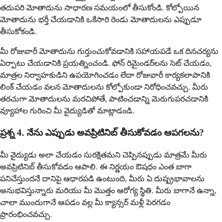
తదుపరి మోతాదును సాధారణ సమయంలో తీసుకోండి. కోల్పోయిన
మోతాదును భర్తీ చేయడానికి ఒకేసారి రెండు మోతాదులను ఎప్పుడూ
తీసుకోకండి.
మీ రోజువారీ మోతాదును గుర్తుంచుకోవడానికి సహాయపడే ఒక దినచర్యను
ఏర్పాటు చేయడానికి ప్రయత్నించండి. ఫోన్ రిమైండర్‌లను సెట్ చేయడం,
మాత్రల నిర్వాహకుడిని ఉపయోగించడం లేదా రోజువారీ కార్యకలాపానికి
లింక్ చేయడం వలన మోతాదులను కోల్పోకుండా నిరోధించవచ్చు. మీరు
తరచుగా మోతాదులను మరచిపోతే, పాటించడాన్ని మెరుగుపరచడానికి
వ్యూహాల గురించి మీ వైద్యుడితో మాట్లాడండి.
ప్రశ్న 4. నేను ఎప్పుడు అవప్రిటినిబ్ తీసుకోవడం ఆపగలను?
మీ వైద్యుడు అలా చేయడం సురక్షితమని చెప్పినప్పుడు మాత్రమే మీరు
అవప్రిటినిబ్ తీసుకోవడం ఆపాలి. ఈ నిర్ణయం ఔషధం ఎంత బాగా
పనిచేస్తుందనే దానిపై ఆధారపడి ఉంటుంది, మీరు ఏ దుష్ప్రభావాలను
అనుభవిస్తున్నారు మరియు మీ మొత్తం ఆరోగ్య స్థితి. మీరు బాగానే ఉన్నా,
చాలా ముందుగానే ఆపడం వల్ల మీ క్యాన్సర్ మళ్లీ పెరగడం
ప్రారంభించవచ్చు.