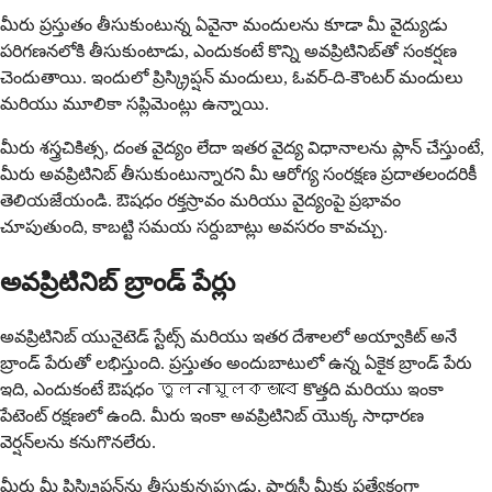
మీరు ప్రస్తుతం తీసుకుంటున్న ఏవైనా మందులను కూడా మీ వైద్యుడు
పరిగణనలోకి తీసుకుంటాడు, ఎందుకంటే కొన్ని అవప్రిటినిబ్‌తో సంకర్షణ
చెందుతాయి. ఇందులో ప్రిస్క్రిప్షన్ మందులు, ఓవర్-ది-కౌంటర్ మందులు
మరియు మూలికా సప్లిమెంట్లు ఉన్నాయి.
మీరు శస్త్రచికిత్స, దంత వైద్యం లేదా ఇతర వైద్య విధానాలను ప్లాన్ చేస్తుంటే,
మీరు అవప్రిటినిబ్ తీసుకుంటున్నారని మీ ఆరోగ్య సంరక్షణ ప్రదాతలందరికీ
తెలియజేయండి. ఔషధం రక్తస్రావం మరియు వైద్యంపై ప్రభావం
చూపుతుంది, కాబట్టి సమయ సర్దుబాట్లు అవసరం కావచ్చు.
అవప్రిటినిబ్ బ్రాండ్ పేర్లు
అవప్రిటినిబ్ యునైటెడ్ స్టేట్స్ మరియు ఇతర దేశాలలో అయ్వాకిట్ అనే
బ్రాండ్ పేరుతో లభిస్తుంది. ప్రస్తుతం అందుబాటులో ఉన్న ఏకైక బ్రాండ్ పేరు
ఇది, ఎందుకంటే ఔషధం তুলনামূলকভাবে కొత్తది మరియు ఇంకా
పేటెంట్ రక్షణలో ఉంది. మీరు ఇంకా అవప్రిటినిబ్ యొక్క సాధారణ
వెర్షన్‌లను కనుగొనలేరు.
మీరు మీ ప్రిస్క్రిప్షన్‌ను తీసుకున్నప్పుడు, ఫార్మసీ మీకు ప్రత్యేకంగా