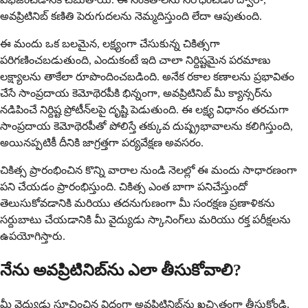
అవప్రిటినిబ్ కణితి పెరుగుదలను నెమ్మదిస్తుంది లేదా ఆపుతుంది.
ఈ మందు ఒక బలమైన, లక్ష్యంగా చేసుకున్న చికిత్సగా
పరిగణించబడుతుంది, ఎందుకంటే ఇది చాలా నిర్దిష్టమైన పరమాణు
లక్ష్యాలను తాకేలా రూపొందించబడింది. అనేక రకాల కణాలను ప్రభావితం
చేసే సాంప్రదాయ కెమోథెరపీకి భిన్నంగా, అవప్రిటినిబ్ మీ క్యాన్సర్‌ను
నడిపించే నిర్దిష్ట ప్రోటీన్‌లపై దృష్టి పెడుతుంది. ఈ లక్ష్య విధానం తరచుగా
సాంప్రదాయ కెమోథెరపీతో పోలిస్తే తక్కువ దుష్ప్రభావాలను కలిగిస్తుంది,
అయినప్పటికీ దీనికి జాగ్రత్తగా పర్యవేక్షణ అవసరం.
చికిత్స ప్రారంభించిన కొన్ని వారాల నుండి నెలల్లో ఈ మందు సాధారణంగా
పని చేయడం ప్రారంభిస్తుంది. చికిత్స ఎంత బాగా పనిచేస్తుందో
తెలుసుకోవడానికి మరియు తదనుగుణంగా మీ సంరక్షణ ప్రణాళికను
సర్దుబాటు చేయడానికి మీ వైద్యుడు స్కానింగ్‌లు మరియు రక్త పరీక్షలను
ఉపయోగిస్తారు.
నేను అవప్రిటినిబ్‌ను ఎలా తీసుకోవాలి?
మీ వైద్యుడు సూచించిన విధంగా అవప్రిటినిబ్‌ను ఖచ్చితంగా తీసుకోండి,