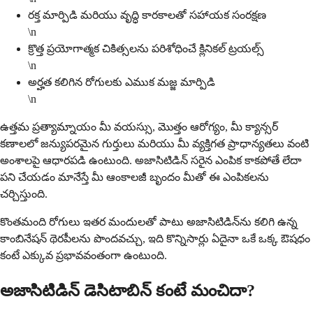
రక్త మార్పిడి మరియు వృద్ధి కారకాలతో సహాయక సంరక్షణ
\n
క్రొత్త ప్రయోగాత్మక చికిత్సలను పరిశోధించే క్లినికల్ ట్రయల్స్
\n
అర్హత కలిగిన రోగులకు ఎముక మజ్జ మార్పిడి
\n
ఉత్తమ ప్రత్యామ్నాయం మీ వయస్సు, మొత్తం ఆరోగ్యం, మీ క్యాన్సర్
కణాలలో జన్యుపరమైన గుర్తులు మరియు మీ వ్యక్తిగత ప్రాధాన్యతలు వంటి
అంశాలపై ఆధారపడి ఉంటుంది. అజాసిటిడిన్ సరైన ఎంపిక కాకపోతే లేదా
పని చేయడం మానేస్తే మీ ఆంకాలజీ బృందం మీతో ఈ ఎంపికలను
చర్చిస్తుంది.
కొంతమంది రోగులు ఇతర మందులతో పాటు అజాసిటిడిన్‌ను కలిగి ఉన్న
కాంబినేషన్ థెరపీలను పొందవచ్చు, ఇది కొన్నిసార్లు ఏదైనా ఒకే ఒక్క ఔషధం
కంటే ఎక్కువ ప్రభావవంతంగా ఉంటుంది.
అజాసిటిడిన్ డెసిటాబిన్ కంటే మంచిదా?