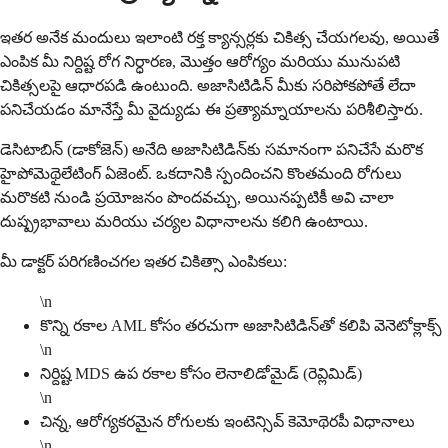
ఇతర అనేక మందులు ఇలాంటి రక్త క్యాన్సర్లకు చికిత్స చేయగలవు, అయితే
ఎంపిక మీ నిర్దిష్ట రోగ నిర్ధారణ, మొత్తం ఆరోగ్యం మరియు మునుపటి
చికిత్సలపై ఆధారపడి ఉంటుంది. అజాసిటిడిన్ మీకు సరిపోకపోతే లేదా
పనిచేయడం మానేస్తే మీ వైద్యుడు ఈ ప్రత్యామ్నాయాలను పరిశీలిస్తారు.
డెసిటాబిన్ (డాకోజెన్) అనేది అజాసిటిడిన్‌కు సమానంగా పనిచేసే మరొక
హైపోమెథైలేటింగ్ ఏజెంట్. ఒకదానికి స్పందించని కొంతమంది రోగులు
మరొకటి నుండి ప్రయోజనం పొందవచ్చు, అయినప్పటికీ అవి చాలా
దుష్ప్రభావాలు మరియు చర్యల విధానాలను కలిగి ఉంటాయి.
మీ డాక్టర్ పరిగణించగల ఇతర చికిత్సా ఎంపికలు:
\n
కొన్ని రకాల AML కోసం తరచుగా అజాసిటిడిన్‌తో కలిపి వెనెటోక్లాక్స్
\n
నిర్దిష్ట MDS ఉప రకాల కోసం లెనాలిడోమైడ్ (రెవ్లిమిడ్)
\n
చిన్న, ఆరోగ్యకరమైన రోగులకు ఇంటెన్సివ్ కెమోథెరపీ విధానాలు
\n