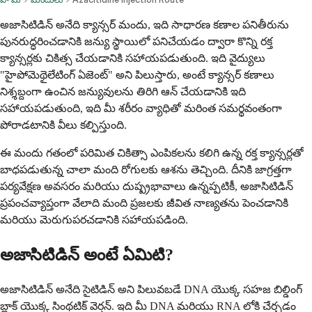
అజాసిటిడిన్ అనేది క్యాన్సర్ మందు, ఇది సాధారణ కణాల పనితీరును
పునరుద్ధరించడానికి జన్యు స్థాయిలో పనిచేయడం ద్వారా కొన్ని రక్త
క్యాన్సర్లకు చికిత్స చేయడానికి సహాయపడుతుంది. ఇది వైద్యులు
"హైపోమెథైలేటింగ్ ఏజెంట్" అని పిలుస్తారు, అంటే క్యాన్సర్ కణాలు
నిశ్శబ్దంగా ఉంచిన జన్యువులను తిరిగి ఆన్ చేయడానికి ఇది
సహాయపడుతుంది, ఇది మీ శరీరం వ్యాధితో మరింత సమర్థవంతంగా
పోరాడటానికి వీలు కల్పిస్తుంది.
ఈ మందు గతంలో పరిమిత చికిత్సా ఎంపికలను కలిగి ఉన్న రక్త క్యాన్సర్లతో
బాధపడుతున్న చాలా మంది రోగులకు ఆశను తెచ్చింది. దీనికి జాగ్రత్తగా
పర్యవేక్షణ అవసరం మరియు దుష్ప్రభావాలు ఉన్నప్పటికీ, అజాసిటిడిన్
ప్రపంచవ్యాప్తంగా వేలాది మంది ప్రజలకు జీవిత నాణ్యతను పెంచడానికి
మరియు మెరుగుపరచడానికి సహాయపడింది.
అజాసిటిడిన్ అంటే ఏమిటి?
అజాసిటిడిన్ అనేది సైటిడిన్ అని పిలువబడే DNA యొక్క సహజ బిల్డింగ్
బ్లాక్ యొక్క సింథటిక్ వెర్షన్. ఇది మీ DNA మరియు RNA లోకి చేర్చడం