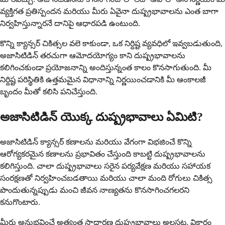
వ్యక్తిగత ప్రతిస్పందన మరియు మీరు ఏవైనా దుష్ప్రభావాలను ఎంత బాగా
నిర్వహిస్తున్నారనే దానిపై ఆధారపడి ఉంటుంది.
కొన్ని క్యాన్సర్ చికిత్సల వలె కాకుండా, ఒక నిర్దిష్ట వ్యవధిలో ఇవ్వబడుతుంది,
అజాసిటిడిన్ తరచుగా ఆమోదయోగ్యం కాని దుష్ప్రభావాలను
కలిగించకుండా ప్రయోజనాన్ని అందిస్తున్నంత కాలం కొనసాగుతుంది. మీ
నిర్దిష్ట పరిస్థితికి ఉత్తమమైన విధానాన్ని నిర్ణయించడానికి మీ ఆంకాలజీ
బృందం మీతో కలిసి పనిచేస్తుంది.
అజాసిటిడిన్ యొక్క దుష్ప్రభావాలు ఏమిటి?
అజాసిటిడిన్ క్యాన్సర్ కణాలను మరియు వేగంగా విభజించే కొన్ని
ఆరోగ్యకరమైన కణాలను ప్రభావితం చేస్తుంది కాబట్టి దుష్ప్రభావాలను
కలిగిస్తుంది. చాలా దుష్ప్రభావాలు సరైన పర్యవేక్షణ మరియు సహాయక
సంరక్షణతో నిర్వహించబడతాయి మరియు చాలా మంది రోగులు చికిత్స
పొందుతున్నప్పుడు మంచి జీవన నాణ్యతను కొనసాగించగలరని
కనుగొంటారు.
మీరు అనుభవించే అత్యంత సాధారణ దుష్ప్రభావాలు అలసట, వికారం