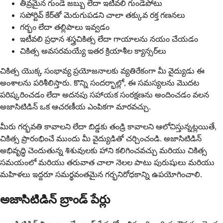
తీవ్రమైన గుండె జబ్బు లేదా ఇటీవలి గుండెపోటు
సపోర్టివ్ కేర్‌తో మెరుగుపడని చాలా తక్కువ రక్త గణనలు
గర్భం లేదా తల్లిపాలు ఇవ్వడం
ఇటీవలి ప్రధాన శస్త్రచికిత్స లేదా గాయాలను నయం చేయడం
చికిత్స అవసరమయ్యే ఇతర క్రియాశీల క్యాన్సర్‌లు
చికిత్స యొక్క సంభావ్య ప్రయోజనాలకు వ్యతిరేకంగా మీ వైద్యుడు ఈ
అంశాలను పరిశీలిస్తారు. కొన్ని సందర్భాల్లో, ఈ సమస్యలను మొదట
పరిష్కరించడం లేదా అదనపు సహాయక సంరక్షణను అందించడం వలన
అజాసిటిడిన్ ఒక ఆచరణీయ ఎంపికగా మారవచ్చు.
మీరు గర్భవతి కావాలని లేదా బిడ్డకు తండ్రి కావాలని ఆలోచిస్తున్నట్లయితే,
చికిత్స ప్రారంభించే ముందు మీ వైద్యుడితో చర్చించండి. అజాసిటిడిన్
అభివృద్ధి చెందుతున్న శిశువులకు హాని కలిగించవచ్చు మరియు చికిత్స
సమయంలో మరియు తరువాత చాలా నెలల పాటు పురుషులు మరియు
మహిళలు ఇద్దరూ సమర్థవంతమైన గర్భనిరోధకాన్ని ఉపయోగించాలి.
అజాసిటిడిన్ బ్రాండ్ పేర్లు