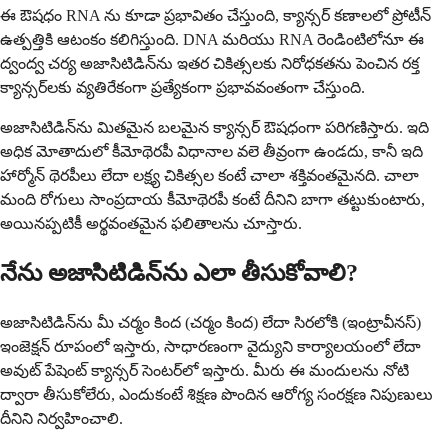
ఈ ఔషధం RNA ను కూడా ప్రభావితం చేస్తుంది, క్యాన్సర్ కణాలలో ప్రోటీన్
ఉత్పత్తికి ఆటంకం కలిగిస్తుంది. DNA మరియు RNA రెండింటిలోనూ ఈ
ద్వంద్వ చర్య అజాసిటిడిన్‌ను ఇతర చికిత్సలకు నిరోధకతను పెంచిన రక్త
క్యాన్సర్‌లకు వ్యతిరేకంగా ప్రత్యేకంగా ప్రభావవంతంగా చేస్తుంది.
అజాసిటిడిన్‌ను మితమైన బలమైన క్యాన్సర్ ఔషధంగా పరిగణిస్తారు. ఇది
అధిక మోతాదులో కీమోథెరపీ విధానాల వలె తీవ్రంగా ఉండదు, కానీ ఇది
హార్మోన్ థెరపీలు లేదా లక్ష్య చికిత్సల కంటే చాలా శక్తివంతమైనది. చాలా
మంది రోగులు సాంప్రదాయ కీమోథెరపీ కంటే దీనిని బాగా తట్టుకుంటారు,
అయినప్పటికీ అర్థవంతమైన ఫలితాలను చూస్తారు.
నేను అజాసిటిడిన్‌ను ఎలా తీసుకోవాలి?
అజాసిటిడిన్‌ను మీ చర్మం కింద (చర్మం కింద) లేదా సిరలోకి (ఇంట్రావీనస్)
ఇంజెక్షన్ రూపంలో ఇస్తారు, సాధారణంగా వైద్యుని కార్యాలయంలో లేదా
అవుట్ పేషెంట్ క్యాన్సర్ సెంటర్‌లో ఇస్తారు. మీరు ఈ మందులను నోటి
ద్వారా తీసుకోలేరు, ఎందుకంటే శిక్షణ పొందిన ఆరోగ్య సంరక్షణ నిపుణులు
దీనిని నిర్వహించాలి.