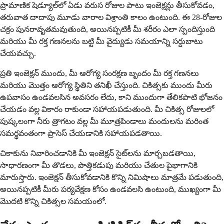
ప్రామాణిక షెడ్యూల్‌లో ఏడు వరుస రోజుల పాటు ఇంజెక్షన్లు తీసుకోవడం,
తరువాత దాదాపు మూడు వారాల విశ్రాంతి కాలం ఉంటుంది. ఈ 28-రోజుల
చక్రం పునరావృతమవుతుంది, అయినప్పటికీ మీ శరీరం ఎలా స్పందిస్తుంది
మరియు మీ రక్త గణనలను బట్టి మీ వైద్యుడు సమయాన్ని సర్దుబాటు
చేయవచ్చు.
ప్రతి ఇంజెక్షన్ ముందు, మీ ఆరోగ్య సంరక్షణ బృందం మీ రక్త గణనలు
మరియు మొత్తం ఆరోగ్య స్థితిని తనిఖీ చేస్తుంది. చికిత్సకు ముందు మీరు
ఉపవాసం ఉండవలసిన అవసరం లేదు, కాని ముందుగా తేలికపాటి భోజనం
చేయడం వల్ల వికారం రాకుండా సహాయపడుతుంది. మీ చికిత్స రోజులలో
పుష్కలంగా నీరు త్రాగటం వల్ల మీ మూత్రపిండాలు మందులను మరింత
సమర్థవంతంగా ప్రాసెస్ చేయడానికి సహాయపడతాయి.
చికాకును నివారించడానికి మీ ఇంజెక్షన్ సైట్‌లను మార్చబడతాయి,
సాధారణంగా మీ తొడలు, పొత్తికడుపు మరియు చేతుల పైభాగానికి
మారుస్తారు. ఇంజెక్షన్ తీసుకోవడానికి కొన్ని నిమిషాలు మాత్రమే పడుతుంది,
అయినప్పటికీ మీరు పర్యవేక్షణ కోసం ఉండవలసి ఉంటుంది, ముఖ్యంగా మీ
మొదటి కొన్ని చికిత్సల సమయంలో.