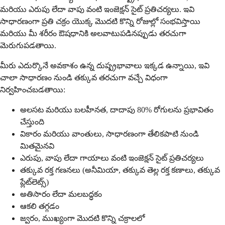
మరియు ఎరుపు లేదా వాపు వంటి ఇంజెక్షన్ సైట్ ప్రతిచర్యలు. ఇవి
సాధారణంగా ప్రతి చక్రం యొక్క మొదటి కొన్ని రోజుల్లో సంభవిస్తాయి
మరియు మీ శరీరం ఔషధానికి అలవాటుపడినప్పుడు తరచుగా
మెరుగుపడతాయి.
మీరు ఎదుర్కొనే అవకాశం ఉన్న దుష్ప్రభావాలు ఇక్కడ ఉన్నాయి, ఇవి
చాలా సాధారణం నుండి తక్కువ తరచుగా వచ్చే విధంగా
నిర్వహించబడతాయి:
అలసట మరియు బలహీనత, దాదాపు 80% రోగులను ప్రభావితం
చేస్తుంది
వికారం మరియు వాంతులు, సాధారణంగా తేలికపాటి నుండి
మితమైనవి
ఎరుపు, వాపు లేదా గాయాలు వంటి ఇంజెక్షన్ సైట్ ప్రతిచర్యలు
తక్కువ రక్త గణనలు (అనీమియా, తక్కువ తెల్ల రక్త కణాలు, తక్కువ
ప్లేట్‌లెట్స్)
అతిసారం లేదా మలబద్ధకం
ఆకలి తగ్గడం
జ్వరం, ముఖ్యంగా మొదటి కొన్ని చక్రాలలో