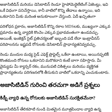
అజాసిటిడిన్ మరియు డెసిటాబిన్ రెండూ హైపోమెథైలేటింగ్ ఏజెంట్లు, ఇవి
ఒకే విధంగా పనిచేస్తాయి, కానీ వాటిలో కొన్ని తేడాలు ఉన్నాయి, ఇది
ఒకదానిని మీకు మరింత అనుకూలంగా చేస్తుంది. ఏదీ ఖచ్చితంగా
పరిశోధన ప్రకారం, అజాసిటిడిన్ కొన్ని రకాల MDSలకు, ముఖ్యంగా ఎక్కువ
ప్రమాదం ఉన్న వ్యాధికి కొంచెం ఎక్కువ ప్రభావవంతంగా ఉండవచ్చు.
అయితే, ఇంజెక్షన్ సైట్ ప్రతిచర్యలతో ఇబ్బంది పడే లేదా ఇంట్రావీనస్
పరిపాలనను ఇష్టపడే రోగులకు డెసిటాబిన్ ప్రాధాన్యతనివ్వవచ్చు.
రెండు మందుల మధ్య సైడ్ ఎఫెక్ట్ ప్రొఫైల్స్ ఒకేలా ఉంటాయి, అయినప్పటికీ
కొంతమంది రోగులు ఒకదానిని మరొకదాని కంటే బాగా సహిస్తారు. మీ
వైద్యుడు మీ క్యాన్సర్ రకం, మునుపటి చికిత్సలు మరియు వ్యక్తిగత
ప్రాధాన్యతలను పరిగణనలోకి తీసుకుని వాటిలో ఒకదాన్ని ఎంచుకుంటారు.
అజాసిటిడిన్ గురించి తరచుగా అడిగే ప్రశ్నలు
కిడ్నీ వ్యాధి ఉన్న రోగులకు అజాసిటిడిన్ సురక్షితమేనా?
అజాసిటిడిన్ తేలికపాటి నుండి మితమైన మూత్రపిండాల వ్యాధి ఉన్న