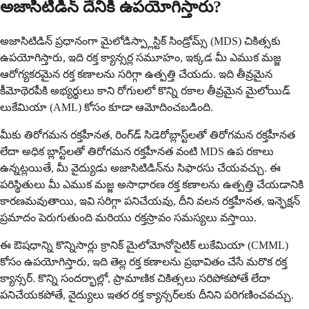
అజాసిటిడిన్ దేనికి ఉపయోగిస్తారు?
అజాసిటిడిన్ ప్రధానంగా మైలోడిస్ప్లాస్టిక్ సిండ్రోమ్స్ (MDS) చికిత్సకు
ఉపయోగిస్తారు, ఇది రక్త క్యాన్సర్ల సమూహం, ఇక్కడ మీ ఎముక మజ్జ
ఆరోగ్యకరమైన రక్త కణాలను సరిగ్గా ఉత్పత్తి చేయదు. ఇది తీవ్రమైన
కీమోథెరపీకి అభ్యర్థులు కాని రోగులలో కొన్ని రకాల తీవ్రమైన మైలోయిడ్
లుకేమియా (AML) కోసం కూడా ఆమోదించబడింది.
మీకు తిరోగమన రక్తహీనత, రింగ్‌డ్ సిడెరోబ్లాస్ట్‌లతో తిరోగమన రక్తహీనత
లేదా అధిక బ్లాస్ట్‌లతో తిరోగమన రక్తహీనత వంటి MDS ఉప రకాలు
ఉన్నట్లయితే, మీ వైద్యుడు అజాసిటిడిన్‌ను సిఫారసు చేయవచ్చు. ఈ
పరిస్థితులు మీ ఎముక మజ్జ అసాధారణ రక్త కణాలను ఉత్పత్తి చేయడానికి
కారణమవుతాయి, ఇవి సరిగ్గా పనిచేయవు, దీని వలన రక్తహీనత, ఇన్ఫెక్షన్
ప్రమాదం పెరుగుతుంది మరియు రక్తస్రావం సమస్యలు వస్తాయి.
ఈ ఔషధాన్ని కొన్నిసార్లు క్రానిక్ మైలోమోనోసైటిక్ లుకేమియా (CMML)
కోసం ఉపయోగిస్తారు, ఇది తెల్ల రక్త కణాలను ప్రభావితం చేసే మరొక రక్త
క్యాన్సర్. కొన్ని సందర్భాల్లో, ప్రామాణిక చికిత్సలు సరిపోకపోతే లేదా
పనిచేయకపోతే, వైద్యులు ఇతర రక్త క్యాన్సర్‌లకు దీనిని పరిగణించవచ్చు.