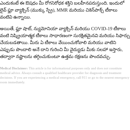
ఎందుకంటే ఈ ఔషధం మీ రోగనిరోధక శక్తిని బలహీనపరుస్తుంది. ఇందులో
లైవ్ ఫ్లూ వ్యాక్సిన్ (ముక్కు స్ప్రే), MMR మరియు చికెన్‌పాక్స్ టీకాలు
వంటివి ఉన్నాయి.
అయితే, ఫ్లూ షాట్, న్యుమోనియా వ్యాక్సిన్ మరియు COVID-19 టీకాలు
వంటి నిష్క్రియాత్మక టీకాలు సాధారణంగా సురక్షితమైనవి మరియు సిఫార్సు
చేయబడతాయి. మీరు ఏ టీకాలు వేయించుకోవాలి మరియు వాటిని
ఎప్పుడు పొందాలి అనే దాని గురించి మీ వైద్యుడు మీకు సలహా ఇస్తారు,
తద్వారా నష్టాలను తగ్గించుకుంటూ ఉత్తమ రక్షణను పొందవచ్చు.
Medical Disclaimer:
This article is for informational purposes only and does not constitute
medical advice. Always consult a qualified healthcare provider for diagnosis and treatment
decisions. If you are experiencing a medical emergency, call 911 or go to the nearest emergency
room immediately.