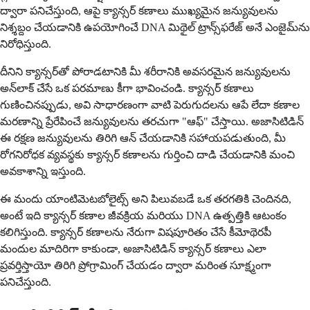
ద్వారా పనిచేస్తుంది, ఆపై క్యాన్సర్ కణాలు ముఖ్యమైన జన్యువులను
నిశ్శబ్దం చేయడానికి ఉపయోగించే DNA మిథైల్ ట్రాన్స్‌ఫరేజ్ అనే ఎంజైమ్‌ను
నిరోధిస్తుంది.
దీనిని క్యాన్సర్‌తో పోరాడటానికి మీ శరీరానికి అవసరమైన జన్యువులను
అన్‌లాక్ చేసే ఒక పరమాణు కీగా భావించండి. క్యాన్సర్ కణాలు
గుణించినప్పుడు, అవి సాధారణంగా వాటి పెరుగుదలను ఆపే లేదా కణాల
మరణాన్ని ప్రేరేపించే జన్యువులను తరచుగా "ఆఫ్" చేస్తాయి. అజాసిటిడిన్
ఈ రక్షణ జన్యువులను తిరిగి ఆన్ చేయడానికి సహాయపడుతుంది, మీ
రోగనిరోధక వ్యవస్థకు క్యాన్సర్ కణాలను గుర్తించి దాడి చేయడానికి మంచి
అవకాశాన్ని ఇస్తుంది.
ఈ మందు యాంటిమెటబోలైట్స్ అని పిలువబడే ఒక తరగతికి చెందినది,
అంటే ఇది క్యాన్సర్ కణాల జీవక్రియ మరియు DNA ఉత్పత్తికి ఆటంకం
కలిగిస్తుంది. క్యాన్సర్ కణాలను నేరుగా విషపూరితం చేసే కీమోథెరపీ
మందుల మాదిరిగా కాకుండా, అజాసిటిడిన్ క్యాన్సర్ కణాలు ఎలా
ప్రవర్తిస్తాయో తిరిగి ప్రోగ్రామింగ్ చేయడం ద్వారా మరింత సూక్ష్మంగా
పనిచేస్తుంది.