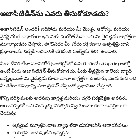
అజాసిటిడిన్‌ను ఎవరు తీసుకోకూడదు?
అజాసిటిడిన్ అందరికీ సరిపోదు మరియు మీ మొత్తం ఆరోగ్యం మరియు
వైద్య చరిత్ర ఆధారంగా ఇది మీకు సురక్షితమేనా అని మీ వైద్యుడు జాగ్రత్తగా
మూల్యాంకనం చేస్తారు. ఈ ఔషధం మీ శరీరం రక్త కణాల ఉత్పత్తిపై దాని
ప్రభావాలను నిర్వహించడానికి తగినంత రిజర్వ్‌ను కలిగి ఉండాలి.
మీకు దీనికి లేదా మానిటోల్ (ఇంజెక్షన్‌లో ఉపయోగించే ఒక భాగం) అలెర్జీ
ఉంటే మీరు అజాసిటిడిన్ తీసుకోకూడదు. మీకు తీవ్రమైన కాలేయ వ్యాధి
ఉన్నట్లయితే మీ వైద్యుడు కూడా చాలా జాగ్రత్తగా ఉంటారు, ఎందుకంటే ఇది
మీ శరీరం ఔషధాన్ని ఎలా ప్రాసెస్ చేస్తుందో ప్రభావితం చేస్తుంది.
కొన్ని పరిస్థితులకు అదనపు జాగ్రత్త మరియు దగ్గరి పర్యవేక్షణ అవసరం,
అయినప్పటికీ అవి మిమ్మల్ని చికిత్సకు స్వయంచాలకంగా అనర్హులుగా
చేయవు:
తీవ్రమైన మూత్రపిండాల వ్యాధి లేదా డయాలసిస్ ఆధారపడటం
చురుకైన, అదుపులేని ఇన్ఫెక్షన్లు