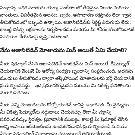
సంభావ్య అధిక మోతాదు యొక్క సంకేతాలలో తీవ్రమైన వికారం మరియు
వాంతులు, విపరీతమైన అలసట, జ్వరం, అసాధారణ రక్తస్రావం లేదా శ్వాస
తీసుకోవడంలో ఇబ్బంది ఉన్నాయి. అజాసిటిడిన్‌కు నిర్దిష్ట విరుగుడు లేదు,
కాబట్టి చికిత్స లక్షణాలను నిర్వహించడం మరియు మీ శరీరం కోలుకోవడానికి
సహాయం చేయడంపై దృష్టి పెడుతుంది.
నేను అజాసిటిడిన్ మోతాదును మిస్ అయితే ఏమి చేయాలి?
మీరు షెడ్యూల్ చేసిన అజాసిటిడిన్ ఇంజెక్షన్‌ను మిస్ అయితే, రీషెడ్యూల్
చేయడానికి వెంటనే మీ ఆరోగ్య సంరక్షణ బృందాన్ని సంప్రదించండి. అదనపు
మందులు తీసుకోవడం ద్వారా తప్పిపోయిన మోతాదులను భర్తీ చేయడానికి
ప్రయత్నించవద్దు – ఇది ప్రమాదకరమైనది మరియు మీ చికిత్స ఫలితాలను
మెరుగుపరచదు.
మీరు ఎన్ని మోతాదులను కోల్పోయారనే దానిపై ఆధారపడి, మీ వైద్యుడు
మీ చికిత్స షెడ్యూల్‌ను సర్దుబాటు చేయవచ్చు లేదా మీ చక్రాన్ని
సవరించవచ్చు. స్థిరత్వం ప్రభావానికి ముఖ్యం, కాబట్టి మీ షెడ్యూల్ చేసిన
అన్ని అపాయింట్‌మెంట్‌లను ఉంచుకోవడానికి ప్రయత్నించండి మరియు
ఏదైనా షెడ్యూలింగ్ వివాదాలను ముందుగానే తెలియజేయండి.