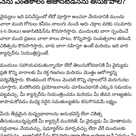
నేను ఎంతకాలం అజాసిటిడిన్‌ను తీసుకోవాలి?
వైద్యులు ఇది పనిచేస్తుందో లేదో పూర్తిగా అంచనా వేయడానికి ముందు
చాలా మంది రోగులు కనీసం నాలుగు నుండి ఆరు చక్రాల వరకు (సుమారు
4-6 నెలలు) అజాసిటిడిన్‌ను కొనసాగిస్తారు. మందులకు బాగా స్పందించే
చాలా మంది ప్రజలు చాలా కాలం పాటు, కొన్నిసార్లు సంవత్సరాల తరబడి
చికిత్సను కొనసాగిస్తారు, వారు బాగా సహిస్తూ ఉంటే మరియు ఇది వారి
క్యాన్సర్‌ను నియంత్రిస్తుంటే.
మందులు సహాయపడుతున్నాయో లేదో తెలుసుకోవడానికి మీ వైద్యుడు
ప్రతి కొన్ని వారాలకు మీ రక్త గణనలు మరియు మొత్తం ఆరోగ్యాన్ని
పర్యవేక్షిస్తారు. కొంతమంది రోగులు మొదటి కొన్ని చక్రాలలోనే మెరుగుదల
చూస్తారు, మరికొందరు ప్రయోజనాలను చూపించడానికి ఎక్కువ సమయం
పట్టవచ్చు. మీ క్యాన్సర్‌ను నియంత్రించడం మరియు మీ జీవన నాణ్యతను
కాపాడుకోవడం మధ్య సరైన సమతుల్యతను కనుగొనడమే లక్ష్యం.
మీరు తీవ్రమైన దుష్ప్రభావాలను అనుభవిస్తే లేదా చికిత్స
తీసుకుంటున్నప్పటికీ మీ క్యాన్సర్ ముదిరితే, మీ వైద్యుడు మీ మోతాదును
సర్దుబాటు చేయవచ్చు, షెడ్యూల్‌ను మార్చవచ్చు లేదా వేరే మందులకు
మారవచ్చు. అజాసిటిడిన్‌ను కొనసాగించాలా లేదా ఆపాలా అనే నిర్ణయం మీ