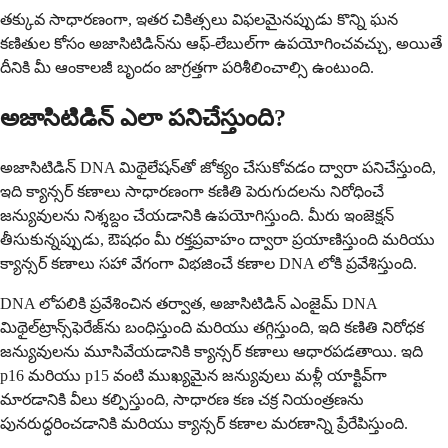
తక్కువ సాధారణంగా, ఇతర చికిత్సలు విఫలమైనప్పుడు కొన్ని ఘన
కణితుల కోసం అజాసిటిడిన్‌ను ఆఫ్-లేబుల్‌గా ఉపయోగించవచ్చు, అయితే
దీనికి మీ ఆంకాలజీ బృందం జాగ్రత్తగా పరిశీలించాల్సి ఉంటుంది.
అజాసిటిడిన్ ఎలా పనిచేస్తుంది?
అజాసిటిడిన్ DNA మిథైలేషన్‌తో జోక్యం చేసుకోవడం ద్వారా పనిచేస్తుంది,
ఇది క్యాన్సర్ కణాలు సాధారణంగా కణితి పెరుగుదలను నిరోధించే
జన్యువులను నిశ్శబ్దం చేయడానికి ఉపయోగిస్తుంది. మీరు ఇంజెక్షన్
తీసుకున్నప్పుడు, ఔషధం మీ రక్తప్రవాహం ద్వారా ప్రయాణిస్తుంది మరియు
క్యాన్సర్ కణాలు సహా వేగంగా విభజించే కణాల DNA లోకి ప్రవేశిస్తుంది.
DNA లోపలికి ప్రవేశించిన తర్వాత, అజాసిటిడిన్ ఎంజైమ్ DNA
మిథైల్‌ట్రాన్స్‌ఫెరేజ్‌ను బంధిస్తుంది మరియు తగ్గిస్తుంది, ఇది కణితి నిరోధక
జన్యువులను మూసివేయడానికి క్యాన్సర్ కణాలు ఆధారపడతాయి. ఇది
p16 మరియు p15 వంటి ముఖ్యమైన జన్యువులు మళ్లీ యాక్టివ్‌గా
మారడానికి వీలు కల్పిస్తుంది, సాధారణ కణ చక్ర నియంత్రణను
పునరుద్ధరించడానికి మరియు క్యాన్సర్ కణాల మరణాన్ని ప్రేరేపిస్తుంది.