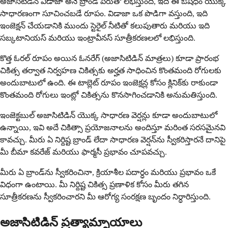
అజాసిటిడిన్ విడాజా అనే బ్రాండ్ పేరుతో లభిస్తుంది, ఇది ఈ ఔషధం యొక్క
సాధారణంగా సూచించబడే రూపం. విడాజా ఒక పొడిగా వస్తుంది, ఇది
ఇంజెక్షన్ చేయడానికి ముందు స్టెరైల్ నీటితో కలుపుతారు మరియు ఇది
సబ్కటానియస్ మరియు ఇంట్రావీనస్ సూత్రీకరణలలో లభిస్తుంది.
కొత్త ఓరల్ రూపం అయిన ఓనరేగ్ (అజాసిటిడిన్ మాత్రలు) కూడా ప్రారంభ
చికిత్స తర్వాత నిర్వహణ చికిత్సకు అర్హత సాధించిన కొంతమంది రోగులకు
అందుబాటులో ఉంది. ఈ టాబ్లెట్ రూపం ఇంజెక్షన్ల కోసం క్లినిక్‌కు రాకుండా
కొంతమంది రోగులు ఇంట్లో చికిత్సను కొనసాగించడానికి అనుమతిస్తుంది.
ఇంజెక్టబుల్ అజాసిటిడిన్ యొక్క సాధారణ వెర్షన్లు కూడా అందుబాటులో
ఉన్నాయి, ఇవి అదే చికిత్సా ప్రయోజనాలను అందిస్తూ మరింత సరసమైనవి
కావచ్చు. మీరు ఏ నిర్దిష్ట బ్రాండ్ లేదా సాధారణ వెర్షన్‌ను స్వీకరిస్తారనే దానిపై
మీ బీమా కవరేజ్ మరియు ఫార్మసీ ప్రభావం చూపవచ్చు.
మీరు ఏ బ్రాండ్‌ను స్వీకరించినా, క్రియాశీల పదార్ధం మరియు ప్రభావం ఒకే
విధంగా ఉంటాయి. మీ నిర్దిష్ట చికిత్స ప్రణాళిక కోసం మీరు తగిన
సూత్రీకరణను స్వీకరించారని మీ ఆరోగ్య సంరక్షణ బృందం నిర్ధారిస్తుంది.
అజాసిటిడిన్ ప్రత్యామ్నాయాలు