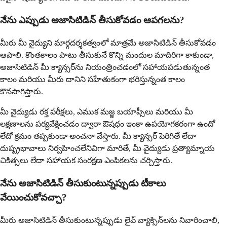
నేను ఎప్పుడు అజాసిటిడిన్ తీసుకోవడం ఆపగలను?
మీరు మీ వైద్యుని మార్గదర్శకత్వంలో మాత్రమే అజాసిటిడిన్ తీసుకోవడం
ఆపాలి. కొంతకాలం పాటు తీసుకునే కొన్ని మందుల మాదిరిగా కాకుండా,
అజాసిటిడిన్ మీ క్యాన్సర్‌ను నియంత్రించడంలో సహాయపడుతున్నంత
కాలం మరియు మీరు దానిని సహేతుకంగా భరిస్తున్నంత కాలం
కొనసాగిస్తారు.
మీ వైద్యుడు రక్త పరీక్షలు, ఎముక మజ్జ బయాప్సీలు మరియు మీ
లక్షణాలను పర్యవేక్షించడం ద్వారా ఔషధం ఇంకా ఉపయోగకరంగా ఉందో
లేదో క్రమం తప్పకుండా అంచనా వేస్తారు. మీ క్యాన్సర్ పెరిగితే లేదా
దుష్ప్రభావాలు నిర్వహించలేనివిగా మారితే, మీ వైద్యుడు ప్రత్యామ్నాయ
చికిత్సలు లేదా సహాయక సంరక్షణ ఎంపికలను చర్చిస్తారు.
నేను అజాసిటిడిన్ తీసుకుంటున్నప్పుడు టీకాలు
వేయించుకోవచ్చా?
మీరు అజాసిటిడిన్ తీసుకుంటున్నప్పుడు లైవ్ వ్యాక్సిన్‌లను నివారించాలి,