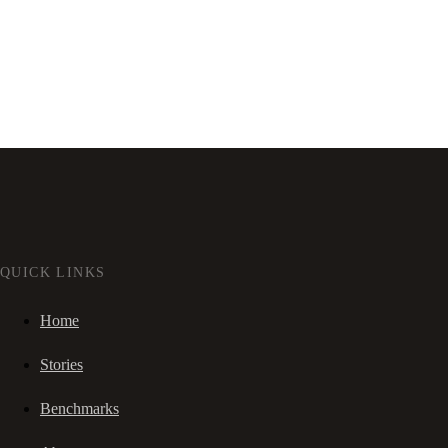
QUICK LINKS
Home
Stories
Benchmarks