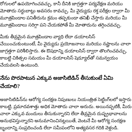
రోగులలో ఉపయోగించవచ్చు, కానీ దీనికి జాగ్రత్తగా పర్యవేక్షణ మరియు
మోతాదు సర్దుబాట్లు అవసరం కావచ్చు. మీ వైద్యుడు రక్త పరీక్షల ద్వారా మీ
మూత్రపిండాల పనితీరును క్రమం తప్పకుండా తనిఖీ చేస్తారు మరియు మీ
మూత్రపిండాలు సరిగ్గా పని చేయకపోతే మీ మోతాదును తగ్గించవచ్చు.
మీకు తీవ్రమైన మూత్రపిండాల వ్యాధి లేదా డయాలసిస్
చేయించుకుంటుంటే, మీ వైద్యుడు ప్రయోజనాలు మరియు నష్టాలను చాలా
జాగ్రత్తగా పరిశీలిస్తారు. ఈ ఔషధాన్ని డయాలసిస్ ద్వారా తొలగించవచ్చు,
కాబట్టి చికిత్సల సమయం మీ డయాలసిస్ షెడ్యూల్‌తో సమన్వయం
చేయవలసి ఉంటుంది.
నేను పొరపాటున ఎక్కువ అజాసిటిడిన్ తీసుకుంటే ఏమి
చేయాలి?
అజాసిటిడిన్‌ను ఆరోగ్య సంరక్షణ నిపుణులు నియంత్రిత సెట్టింగ్‌లలో ఇస్తారు
కాబట్టి, ప్రమాదవశాత్తు అధిక మోతాదు చాలా అరుదు. అయినప్పటికీ, మీరు
చాలా ఎక్కువ మందులు తీసుకున్నారని లేదా తీవ్రమైన దుష్ప్రభావాలను
అనుభవిస్తున్నారని అనుమానించినట్లయితే, వెంటనే మీ ఆరోగ్య సంరక్షణ
బృందాన్ని సంప్రదించండి లేదా సమీపంలోని అత్యవసర గదికి వెళ్లండి.