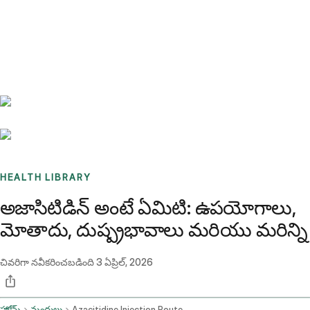
Benchmarks
Stories
FAQ
Sign up / Log in
HEALTH LIBRARY
అజాసిటిడిన్ అంటే ఏమిటి: ఉపయోగాలు,
మోతాదు, దుష్ప్రభావాలు మరియు మరిన్ని
చివరిగా నవీకరించబడింది
3 ఏప్రిల్, 2026
హోమ్
మందులు
Azacitidine Injection Route