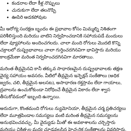
కండరాల లేదా కీళ్ల నొప్పులు
చురుకుగా లేదా తలనొప్పి
ఊపిరి ఆడకపోవుట
మీ ఆరోగ్య సంరక్షణ బృందం ఈ ప్రభావాల కోసం మిమ్మల్ని నిశితంగా
పరిశీలిస్తుంది మరియు వాటిని నిర్వహించడానికి సహాయపడే మందులు
లేదా వ్యూహాలను అందించగలదు. చాలా మంది రోగులు మొదటి కొన్ని
చక్రాలలో దుష్ప్రభావాలు చాలా గుర్తించదగినవిగా భావిస్తారు మరియు
కాలక్రమేణా మరింత నిర్వహించదగినవిగా మారతాయి.
మరింత తీవ్రమైనవి కానీ తక్కువ సాధారణమైన దుష్ప్రభావాలకు తక్షణ
వైద్య సహాయం అవసరం. వీటిలో తీవ్రమైన ఇన్ఫెక్షన్ సంకేతాలు (అధిక
జ్వరం, చలి, తీవ్రమైన అలసట), అసాధారణ రక్తస్రావం లేదా గాయాలు,
ద్రవాలను ఉంచుకోకుండా నిరోధించే తీవ్రమైన వికారం లేదా శ్వాస
తీసుకోవడంలో ఇబ్బంది ఉన్నాయి.
అరుదుగా, కొంతమంది రోగులు న్యుమోనియా, తీవ్రమైన చర్మ ప్రతిచర్యలు
లేదా మూత్రపిండాల సమస్యలు వంటి మరింత తీవ్రమైన సమస్యలను
అనుభవించవచ్చు. మీ వైద్యుడు మీతో ఈ అవకాశాలను చర్చిస్తారు
మరియు చికిత్సల మధ్య చూడవలసిన హెచ్చరిక సంకేతాలను వివరిస్తారు.