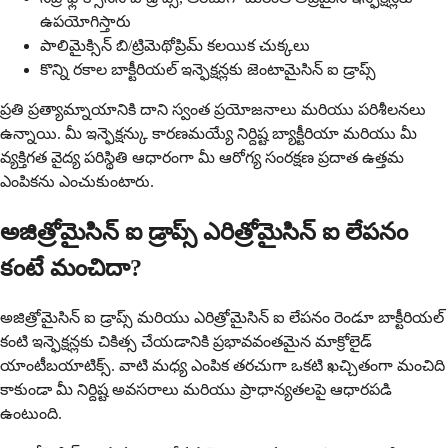
ఉపయోగిస్తారు
పాలిమైక్సిన్ బి/ట్రిమెథోప్రిమ్ కలయిక చుక్కలు
కొన్ని రకాల బాక్టీరియల్ ఇన్ఫెక్షన్లకు జెంటామైసిన్ ఐ డ్రాప్స్
ప్రతి ప్రత్యామ్నాయానికి దాని స్వంత ప్రయోజనాలు మరియు పరిశీలనలు
ఉన్నాయి. మీ ఇన్ఫెక్షన్కు కారణమయ్యే నిర్దిష్ట బ్యాక్టీరియా మరియు మీ
వ్యక్తిగత వైద్య పరిస్థితి ఆధారంగా మీ ఆరోగ్య సంరక్షణ ప్రదాత ఉత్తమ
ఎంపికను ఎంచుకుంటారు.
అజిత్రోమైసిన్ ఐ డ్రాప్స్ ఎరిత్రోమైసిన్ ఐ లేపనం
కంటే మంచిదా?
అజిత్రోమైసిన్ ఐ డ్రాప్స్ మరియు ఎరిత్రోమైసిన్ ఐ లేపనం రెండూ బాక్టీరియల్
కంటి ఇన్ఫెక్షన్లకు చికిత్స చేయడానికి ప్రభావవంతమైన మాక్రోలైడ్
యాంటీబయాటిక్స్. వాటి మధ్య ఎంపిక తరచుగా ఒకటి ఖచ్చితంగా మంచిది
కాకుండా మీ నిర్దిష్ట అవసరాలు మరియు ప్రాధాన్యతలపై ఆధారపడి
ఉంటుంది.