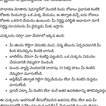
సాధారణ మోతాదు షెడ్యూల్‌లో మొదటి రెండు రోజులు ప్రభావిత కంటికి
రోజుకు రెండుసార్లు ఒక చుక్క వేయడం, ఆ తర్వాత వచ్చే ఐదు రోజులు
రోజుకు ఒకసారి వేయడం ఉంటుంది. మీ నిర్దిష్ట పరిస్థితి ఆధారంగా మారే
నిర్దిష్ట సూచనలను మీ వైద్యుడు మీకు ఇస్తారు.
చుక్కలను సరిగ్గా ఎలా వేయాలో ఇక్కడ ఉంది:
మీ తలను కొద్దిగా వెనుకకు వంచి, చిన్న జేబును ఏర్పరచడానికి మీ
కింది కనురెప్పను కిందికి లాగండి
బాటిల్‌ను నేరుగా మీ కంటిపై పట్టుకుని, ఒక చుక్కను విడుదల
చేయడానికి నెమ్మదిగా పిండండి
మందు వ్యాప్తి చెందడానికి దాదాపు 30 సెకన్ల పాటు మీ కంటిని
నెమ్మదిగా మూసుకోండి
అప్లికేషన్ తర్వాత గట్టిగా రెప్పవేయడం లేదా మీ కంటిని రుద్దడం
మానుకోండి
డ్రాపర్ చిట్కా మీ కంటిని లేదా మరే ఇతర ఉపరితలాన్ని తాకనివ్వవద్దు
ఈ చుక్కలను ఆహారంతో తీసుకోవలసిన అవసరం లేదు లేదా అవి మీ
జీర్ణవ్యవస్థలోకి ప్రవేశించనందున అప్లికేషన్ చేయడానికి ముందు తినడం