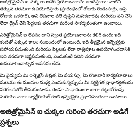
అజిత్రోమైసిన్ ఐ చుక్కలు అనేక ప్రయోజనాలను అందిస్తాయి: వాటిని
తక్కువ తరచుగా ఉపయోగిస్తారు (ప్రారంభంలో రోజుకు రెండుసార్లు, ఆపై
రోజుకు ఒకసారి), అవి లేపనాల వలె దృష్టిని మసకబారవు మరియు పని చేసే
లేదా డ్రైవ్ చేసే పెద్దలకు తరచుగా మరింత సౌకర్యవంతంగా ఉంటాయి.
ఎరిత్రోమైసిన్ ఐ లేపనం దాని స్వంత ప్రయోజనాలను కలిగి ఉంది: ఇది
కంటితో ఎక్కువ కాలం సంబంధంలో ఉంటుంది, ఇది తీవ్రమైన ఇన్ఫెక్షన్లకు
సహాయపడుతుంది మరియు పిల్లలకు లేదా రాత్రిపూట ఉపయోగించడానికి
ఇది తరచుగా ఇష్టపడుతుంది, ఎందుకంటే దీనిని తరచుగా
ఉపయోగించాల్సిన అవసరం లేదు.
మీ వైద్యుడు మీ ఇన్ఫెక్షన్ తీవ్రత, మీ వయస్సు, మీ రోజువారీ కార్యకలాపాలు
మరియు ఈ మందుల మధ్య ఎంచుకున్నప్పుడు మీ వ్యక్తిగత ప్రాధాన్యతలను
పరిగణనలోకి తీసుకుంటాడు. రెండూ సాధారణంగా బాగా తట్టుకోగలవు
మరియు చాలా బ్యాక్టీరియల్ కంటి ఇన్ఫెక్షన్లకు ప్రభావవంతంగా ఉంటాయి.
అజిత్రోమైసిన్ ఐ చుక్కల గురించి తరచుగా అడిగే
ప్రశ్నలు