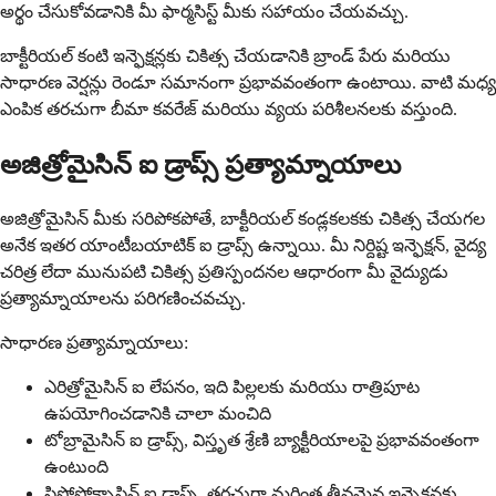
అర్థం చేసుకోవడానికి మీ ఫార్మసిస్ట్ మీకు సహాయం చేయవచ్చు.
బాక్టీరియల్ కంటి ఇన్ఫెక్షన్లకు చికిత్స చేయడానికి బ్రాండ్ పేరు మరియు
సాధారణ వెర్షన్లు రెండూ సమానంగా ప్రభావవంతంగా ఉంటాయి. వాటి మధ్య
ఎంపిక తరచుగా బీమా కవరేజ్ మరియు వ్యయ పరిశీలనలకు వస్తుంది.
అజిత్రోమైసిన్ ఐ డ్రాప్స్ ప్రత్యామ్నాయాలు
అజిత్రోమైసిన్ మీకు సరిపోకపోతే, బాక్టీరియల్ కండ్లకలకకు చికిత్స చేయగల
అనేక ఇతర యాంటీబయాటిక్ ఐ డ్రాప్స్ ఉన్నాయి. మీ నిర్దిష్ట ఇన్ఫెక్షన్, వైద్య
చరిత్ర లేదా మునుపటి చికిత్స ప్రతిస్పందనల ఆధారంగా మీ వైద్యుడు
ప్రత్యామ్నాయాలను పరిగణించవచ్చు.
సాధారణ ప్రత్యామ్నాయాలు:
ఎరిత్రోమైసిన్ ఐ లేపనం, ఇది పిల్లలకు మరియు రాత్రిపూట
ఉపయోగించడానికి చాలా మంచిది
టోబ్రామైసిన్ ఐ డ్రాప్స్, విస్తృత శ్రేణి బ్యాక్టీరియాలపై ప్రభావవంతంగా
ఉంటుంది
సిప్రోఫ్లోక్సాసిన్ ఐ డ్రాప్స్, తరచుగా మరింత తీవ్రమైన ఇన్ఫెక్షన్లకు