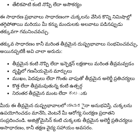
తేలికపాటి కంటి నొప్పి లేదా అసౌకర్యం
ఈ సాధారణ ప్రభావాలు సాధారణంగా చుక్కలను వేసిన కొన్ని నిమిషాల్లో
తగ్గిపోతాయి మరియు మీ కన్ను మందులకు అలవాటు పడినప్పుడు
తక్కువగా గమనించవచ్చు.
తక్కువ సాధారణం కానీ మరింత తీవ్రమైన దుష్ప్రభావాలు సంభవించవచ్చు,
అయినప్పటికీ అవి చాలా అరుదు:
తీవ్రమైన కంటి నొప్పి లేదా ఇన్ఫెక్షన్ లక్షణాలు మరింత తీవ్రమవ్వడం
దృష్టిలో గణనీయమైన మార్పులు
ముఖం, పెదవులు లేదా గొంతు వాపుతో తీవ్రమైన అలెర్జీ ప్రతిచర్యలు
కొత్త లేదా తీవ్రమవుతున్న కంటి ఉత్సర్గ
నిరంతర తీవ్రమైన మంట లేదా ಕುಟుకు
మీరు ఈ తీవ్రమైన దుష్ప్రభావాలలో ಯಾವುದైనా అనుభవిస్తే, చుక్కలను
ఉపయోగించడం మానేసి, వెంటనే మీ ఆరోగ్య సంరక్షణ ప్రదాతని
సంప్రదించండి. అజిత్రోమైసిన్ కంటి చుక్కలకు తీవ్రమైన అలెర్జీ ప్రతిచర్యలు
అసాధారణం, కానీ తక్షణ వైద్య సహాయం అవసరం.