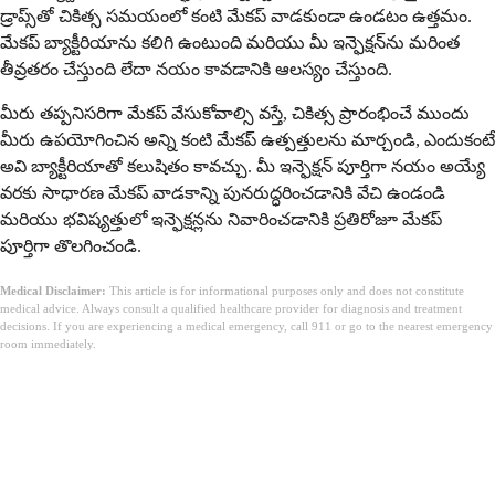
డ్రాప్స్‌తో చికిత్స సమయంలో కంటి మేకప్ వాడకుండా ఉండటం ఉత్తమం.
మేకప్ బ్యాక్టీరియాను కలిగి ఉంటుంది మరియు మీ ఇన్ఫెక్షన్‌ను మరింత
తీవ్రతరం చేస్తుంది లేదా నయం కావడానికి ఆలస్యం చేస్తుంది.
మీరు తప్పనిసరిగా మేకప్ వేసుకోవాల్సి వస్తే, చికిత్స ప్రారంభించే ముందు
మీరు ఉపయోగించిన అన్ని కంటి మేకప్ ఉత్పత్తులను మార్చండి, ఎందుకంటే
అవి బ్యాక్టీరియాతో కలుషితం కావచ్చు. మీ ఇన్ఫెక్షన్ పూర్తిగా నయం అయ్యే
వరకు సాధారణ మేకప్ వాడకాన్ని పునరుద్ధరించడానికి వేచి ఉండండి
మరియు భవిష్యత్తులో ఇన్ఫెక్షన్లను నివారించడానికి ప్రతిరోజూ మేకప్
పూర్తిగా తొలగించండి.
Medical Disclaimer:
This article is for informational purposes only and does not constitute
medical advice. Always consult a qualified healthcare provider for diagnosis and treatment
decisions. If you are experiencing a medical emergency, call 911 or go to the nearest emergency
room immediately.