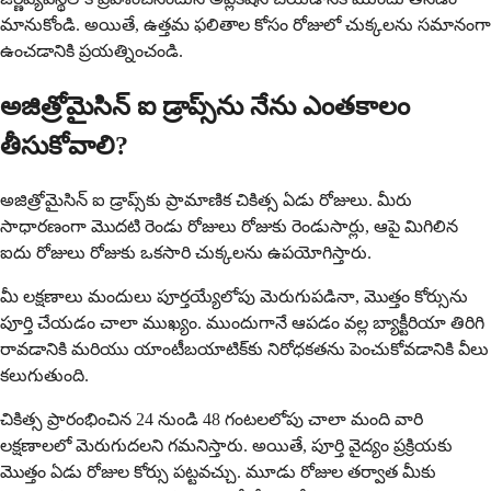
మానుకోండి. అయితే, ఉత్తమ ఫలితాల కోసం రోజులో చుక్కలను సమానంగా
ఉంచడానికి ప్రయత్నించండి.
అజిత్రోమైసిన్ ఐ డ్రాప్స్‌ను నేను ఎంతకాలం
తీసుకోవాలి?
అజిత్రోమైసిన్ ఐ డ్రాప్స్‌కు ప్రామాణిక చికిత్స ఏడు రోజులు. మీరు
సాధారణంగా మొదటి రెండు రోజులు రోజుకు రెండుసార్లు, ఆపై మిగిలిన
ఐదు రోజులు రోజుకు ఒకసారి చుక్కలను ఉపయోగిస్తారు.
మీ లక్షణాలు మందులు పూర్తయ్యేలోపు మెరుగుపడినా, మొత్తం కోర్సును
పూర్తి చేయడం చాలా ముఖ్యం. ముందుగానే ఆపడం వల్ల బ్యాక్టీరియా తిరిగి
రావడానికి మరియు యాంటీబయాటిక్‌కు నిరోధకతను పెంచుకోవడానికి వీలు
కలుగుతుంది.
చికిత్స ప్రారంభించిన 24 నుండి 48 గంటలలోపు చాలా మంది వారి
లక్షణాలలో మెరుగుదలని గమనిస్తారు. అయితే, పూర్తి వైద్యం ప్రక్రియకు
మొత్తం ఏడు రోజుల కోర్సు పట్టవచ్చు. మూడు రోజుల తర్వాత మీకు