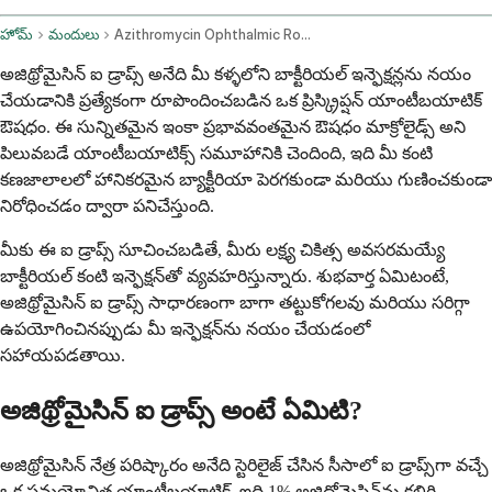
హోమ్
మందులు
Azithromycin Ophthalmic Route
అజిథ్రోమైసిన్ ఐ డ్రాప్స్ అనేది మీ కళ్ళలోని బాక్టీరియల్ ఇన్ఫెక్షన్లను నయం
చేయడానికి ప్రత్యేకంగా రూపొందించబడిన ఒక ప్రిస్క్రిప్షన్ యాంటీబయాటిక్
ఔషధం. ఈ సున్నితమైన ఇంకా ప్రభావవంతమైన ఔషధం మాక్రోలైడ్స్ అని
పిలువబడే యాంటీబయాటిక్స్ సమూహానికి చెందింది, ఇది మీ కంటి
కణజాలాలలో హానికరమైన బ్యాక్టీరియా పెరగకుండా మరియు గుణించకుండా
నిరోధించడం ద్వారా పనిచేస్తుంది.
మీకు ఈ ఐ డ్రాప్స్ సూచించబడితే, మీరు లక్ష్య చికిత్స అవసరమయ్యే
బాక్టీరియల్ కంటి ఇన్ఫెక్షన్‌తో వ్యవహరిస్తున్నారు. శుభవార్త ఏమిటంటే,
అజిథ్రోమైసిన్ ఐ డ్రాప్స్ సాధారణంగా బాగా తట్టుకోగలవు మరియు సరిగ్గా
ఉపయోగించినప్పుడు మీ ఇన్ఫెక్షన్‌ను నయం చేయడంలో
సహాయపడతాయి.
అజిథ్రోమైసిన్ ఐ డ్రాప్స్ అంటే ఏమిటి?
అజిథ్రోమైసిన్ నేత్ర పరిష్కారం అనేది స్టెరిలైజ్ చేసిన సీసాలో ఐ డ్రాప్స్‌గా వచ్చే
ఒక సమయోచిత యాంటీబయాటిక్. ఇది 1% అజిథ్రోమైసిన్‌ను కలిగి