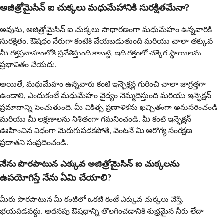
అజిత్రోమైసిన్ ఐ చుక్కలు మధుమేహానికి సురక్షితమేనా?
అవును, అజిత్రోమైసిన్ ఐ చుక్కలు సాధారణంగా మధుమేహం ఉన్నవారికి
సురక్షితం. ఔషధం నేరుగా కంటికి వేయబడుతుంది మరియు చాలా తక్కువ
మీ రక్తప్రవాహంలోకి ప్రవేశిస్తుంది కాబట్టి, ఇది రక్తంలో చక్కెర స్థాయిలను
ప్రభావితం చేయదు.
అయితే, మధుమేహం ఉన్నవారు కంటి ఇన్ఫెక్షన్ల గురించి చాలా జాగ్రత్తగా
ఉండాలి, ఎందుకంటే మధుమేహం వైద్యం నెమ్మదిస్తుంది మరియు ఇన్ఫెక్షన్
ప్రమాదాన్ని పెంచుతుంది. మీ చికిత్స ప్రణాళికను ఖచ్చితంగా అనుసరించండి
మరియు మీ లక్షణాలను నిశితంగా గమనించండి. మీ కంటి ఇన్ఫెక్షన్
ఊహించిన విధంగా మెరుగుపడకపోతే, వెంటనే మీ ఆరోగ్య సంరక్షణ
ప్రదాతని సంప్రదించండి.
నేను పొరపాటున ఎక్కువ అజిత్రోమైసిన్ ఐ చుక్కలను
ఉపయోగిస్తే నేను ఏమి చేయాలి?
మీరు పొరపాటున మీ కంటిలో ఒకటి కంటే ఎక్కువ చుక్కలు వేస్తే,
భయపడవద్దు. అదనపు ఔషధాన్ని తొలగించడానికి శుభ్రమైన నీరు లేదా