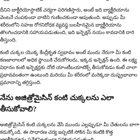
దీనిని బాక్టీరియోస్టాటిక్ చర్యగా పరిగణిస్తారు, అంటే ఇది బ్యాక్టీరియాను
వెంటనే చంపకుండా వాటిని గుణించకుండా ఆపుతుంది. అప్పుడు మీ
శరీరంలోని సహజ రోగనిరోధక వ్యవస్థ బలహీనమైన బ్యాక్టీరియాను
తొలగించడానికి సహాయపడుతుంది, ఇది ఇన్ఫెక్షన్ నయం కావడానికి దారి
తీస్తుంది.
కంటి చుక్కల యొక్క కేంద్రీకృత స్వభావం అంటే మందు నేరుగా మీ కంటి
కణజాలాలలో అధిక స్థాయికి చేరుకోగలదు, ఇక్కడ ఇన్ఫెక్షన్ ఉంది. ఈ లక్ష్య
విధానం కంటి ఇన్ఫెక్షన్లకు నోటి యాంటీబయాటిక్స్ తీసుకోవడం కంటే చాలా
ప్రభావవంతంగా ఉంటుంది మరియు మీ శరీరంలో మరెక్కడా దుష్ప్రభావాల
ప్రమాదాన్ని తగ్గిస్తుంది.
నేను అజిత్రోమైసిన్ కంటి చుక్కలను ఎలా
తీసుకోవాలి?
అజిత్రోమైసిన్ కంటి చుక్కలను వేసే ముందు ఎల్లప్పుడూ మీ చేతులను బాగా
కడుక్కోండి. ఈ సాధారణ చర్య ఇప్పటికే సోకిన మీ కంటికి కొత్త
బ్యాక్టీరియాను ప్రవేశపెట్టకుండా సహాయపడుతుంది.