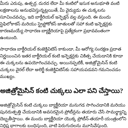
మీరు ఎరుపు, ఉత్సర్గ, దురద లేదా మీ కంటిలో ఇసుక అనుభూతి వంటి
లక్షణాలను అనుభవిస్తున్నట్లయితే, మీ వైద్యుడు ఈ చుక్కలను
సూచించవచ్చు, ఇది బాక్టీరియల్ ఇన్ఫెక్షన్ వల్ల వస్తుంది. ఈ మందు
స్టెఫిలోకాకస్ మరియు స్ట్రెప్టోకోకస్ జాతులతో సహా కంటి ఇన్ఫెక్షన్లకు
కారణమయ్యే సాధారణ బ్యాక్టీరియాపై ప్రత్యేకంగా ప్రభావవంతంగా
ఉంటుంది.
సాధారణ బాక్టీరియల్ కంజెక్టివిటిస్ కాకుండా, మీ ఆరోగ్య సంరక్షణ ప్రదాత
నిర్ణయించిన ఇతర బాక్టీరియల్ కంటి ఇన్ఫెక్షన్లకు చికిత్స చేయడానికి కూడా
ఈ చుక్కలను ఉపయోగించవచ్చు. అయినప్పటికీ, అజిత్రోమైసిన్ కంటి
చుక్కలు వైరల్ లేదా అలెర్జీ కంజెక్టివిటిస్‌కు సహాయపడవని గమనించడం
ముఖ్యం.
అజిత్రోమైసిన్ కంటి చుక్కలు ఎలా పని చేస్తాయి?
అజిత్రోమైసిన్ కంటి చుక్కలు బ్యాక్టీరియా మనుగడ సాగించడానికి మరియు
పునరుత్పత్తి చేయడానికి అవసరమైన ప్రోటీన్లను తయారు చేసే సామర్థ్యాన్ని
దెబ్బతీస్తాయి. ఈ మందు బ్యాక్టీరియా యొక్క ప్రోటీన్-తయారీ యంత్రంలోని
నిర్దిష్ట భాగాలకు బంధిస్తుంది, వాటి పెరుగుదలను మూసివేస్తుంది.