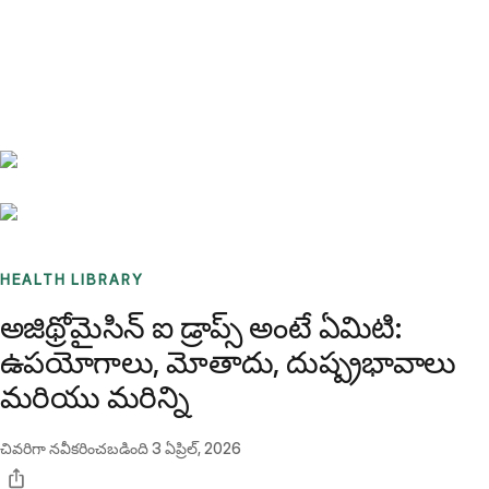
Benchmarks
Stories
FAQ
Sign up / Log in
HEALTH LIBRARY
అజిథ్రోమైసిన్ ఐ డ్రాప్స్ అంటే ఏమిటి:
ఉపయోగాలు, మోతాదు, దుష్ప్రభావాలు
మరియు మరిన్ని
చివరిగా నవీకరించబడింది
3 ఏప్రిల్, 2026