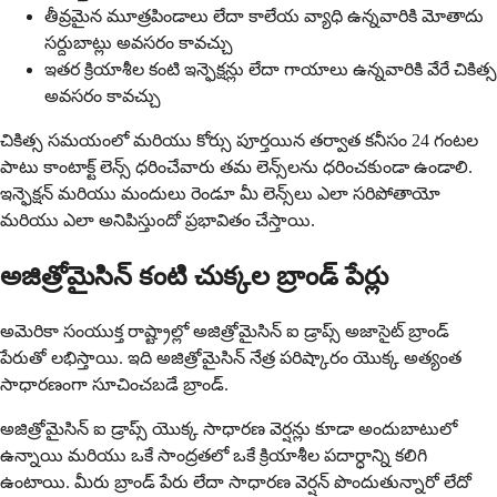
తీవ్రమైన మూత్రపిండాలు లేదా కాలేయ వ్యాధి ఉన్నవారికి మోతాదు
సర్దుబాట్లు అవసరం కావచ్చు
ఇతర క్రియాశీల కంటి ఇన్ఫెక్షన్లు లేదా గాయాలు ఉన్నవారికి వేరే చికిత్స
అవసరం కావచ్చు
చికిత్స సమయంలో మరియు కోర్సు పూర్తయిన తర్వాత కనీసం 24 గంటల
పాటు కాంటాక్ట్ లెన్స్ ధరించేవారు తమ లెన్స్‌లను ధరించకుండా ఉండాలి.
ఇన్ఫెక్షన్ మరియు మందులు రెండూ మీ లెన్స్‌లు ఎలా సరిపోతాయో
మరియు ఎలా అనిపిస్తుందో ప్రభావితం చేస్తాయి.
అజిత్రోమైసిన్ కంటి చుక్కల బ్రాండ్ పేర్లు
అమెరికా సంయుక్త రాష్ట్రాల్లో అజిత్రోమైసిన్ ఐ డ్రాప్స్ అజాసైట్ బ్రాండ్
పేరుతో లభిస్తాయి. ఇది అజిత్రోమైసిన్ నేత్ర పరిష్కారం యొక్క అత్యంత
సాధారణంగా సూచించబడే బ్రాండ్.
అజిత్రోమైసిన్ ఐ డ్రాప్స్ యొక్క సాధారణ వెర్షన్లు కూడా అందుబాటులో
ఉన్నాయి మరియు ఒకే సాంద్రతలో ఒకే క్రియాశీల పదార్ధాన్ని కలిగి
ఉంటాయి. మీరు బ్రాండ్ పేరు లేదా సాధారణ వెర్షన్ పొందుతున్నారో లేదో