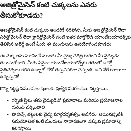
అజిత్రోమైసిన్ కంటి చుక్కలను ఎవరు
తీసుకోకూడదు?
అజిత్రోమైసిన్ కంటి చుక్కలు అందరికీ సరిపోవు. మీకు అజిత్రోమైసిన్ లేదా
ఎరిత్రోమైసిన్ లేదా క్లారిథ్రోమైసిన్ వంటి ఇతర మాక్రోలైడ్ యాంటీబయాటిక్స్‌కు
తెలిసిన అలెర్జీ ఉంటే మీరు ఈ మందులను ఉపయోగించకూడదు.
ఈ చుక్కలను సూచించే ముందు మీ వైద్య చరిత్ర గురించి మీ వైద్యుడు
తెలుసుకోవాలి. మీరు ఏవైనా యాంటీబయాటిక్స్‌కు గతంలో అలెర్జీ
ప్రతిచర్యలు కలిగి ఉన్నారో లేదో తప్పనిసరిగా చెప్పండి, అవి వేరే రకాలుగా
ఉన్నప్పటికీ.
కొన్ని నిర్దిష్ట సమూహాల ప్రజలకు ప్రత్యేక పరిగణనలు వర్తిస్తాయి:
గర్భిణీ స్త్రీలు తమ వైద్యుడితో ప్రమాదాలు మరియు ప్రయోజనాల
గురించి చర్చించాలి
పాలిచ్చే తల్లులకు వైద్య మార్గదర్శకత్వం అవసరం, అయినప్పటికీ
సమయోచిత కంటి మందులు సాధారణంగా తక్కువ ప్రమాదాన్ని
కలిగిస్తాయి