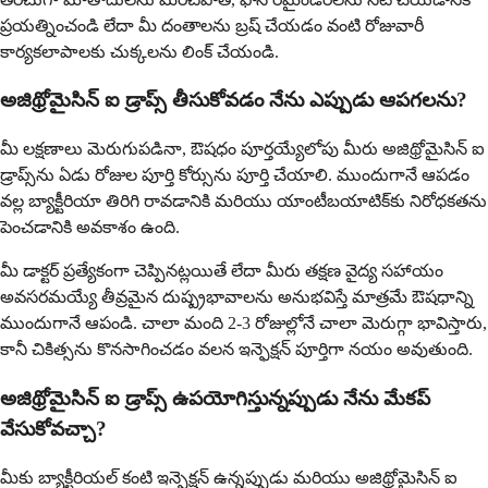
ప్రయత్నించండి లేదా మీ దంతాలను బ్రష్ చేయడం వంటి రోజువారీ
కార్యకలాపాలకు చుక్కలను లింక్ చేయండి.
అజిథ్రోమైసిన్ ఐ డ్రాప్స్ తీసుకోవడం నేను ఎప్పుడు ఆపగలను?
మీ లక్షణాలు మెరుగుపడినా, ఔషధం పూర్తయ్యేలోపు మీరు అజిథ్రోమైసిన్ ఐ
డ్రాప్స్‌ను ఏడు రోజుల పూర్తి కోర్సును పూర్తి చేయాలి. ముందుగానే ఆపడం
వల్ల బ్యాక్టీరియా తిరిగి రావడానికి మరియు యాంటీబయాటిక్‌కు నిరోధకతను
పెంచడానికి అవకాశం ఉంది.
మీ డాక్టర్ ప్రత్యేకంగా చెప్పినట్లయితే లేదా మీరు తక్షణ వైద్య సహాయం
అవసరమయ్యే తీవ్రమైన దుష్ప్రభావాలను అనుభవిస్తే మాత్రమే ఔషధాన్ని
ముందుగానే ఆపండి. చాలా మంది 2-3 రోజుల్లోనే చాలా మెరుగ్గా భావిస్తారు,
కానీ చికిత్సను కొనసాగించడం వలన ఇన్ఫెక్షన్ పూర్తిగా నయం అవుతుంది.
అజిథ్రోమైసిన్ ఐ డ్రాప్స్ ఉపయోగిస్తున్నప్పుడు నేను మేకప్
వేసుకోవచ్చా?
మీకు బ్యాక్టీరియల్ కంటి ఇన్ఫెక్షన్ ఉన్నప్పుడు మరియు అజిథ్రోమైసిన్ ఐ