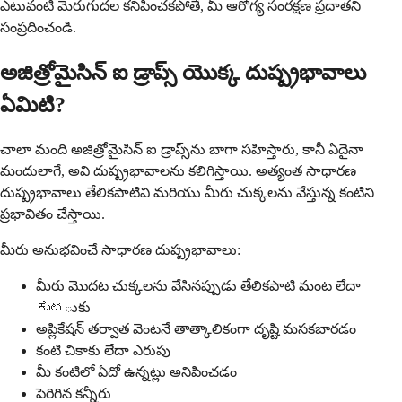
ఎటువంటి మెరుగుదల కనిపించకపోతే, మీ ఆరోగ్య సంరక్షణ ప్రదాతని
సంప్రదించండి.
అజిత్రోమైసిన్ ఐ డ్రాప్స్ యొక్క దుష్ప్రభావాలు
ఏమిటి?
చాలా మంది అజిత్రోమైసిన్ ఐ డ్రాప్స్‌ను బాగా సహిస్తారు, కానీ ఏదైనా
మందులాగే, అవి దుష్ప్రభావాలను కలిగిస్తాయి. అత్యంత సాధారణ
దుష్ప్రభావాలు తేలికపాటివి మరియు మీరు చుక్కలను వేస్తున్న కంటిని
ప్రభావితం చేస్తాయి.
మీరు అనుభవించే సాధారణ దుష్ప్రభావాలు:
మీరు మొదట చుక్కలను వేసినప్పుడు తేలికపాటి మంట లేదా
ಕುಟుకు
అప్లికేషన్ తర్వాత వెంటనే తాత్కాలికంగా దృష్టి మసకబారడం
కంటి చికాకు లేదా ఎరుపు
మీ కంటిలో ఏదో ఉన్నట్లు అనిపించడం
పెరిగిన కన్నీరు