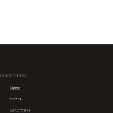
QUICK LINKS
Home
Stories
Benchmarks