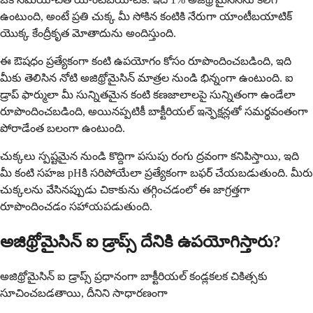
ఉంటుంది, అంటే ప్రతి చుక్క మీ సోకిన కంటికి నేరుగా యాంటీబయాటిక్
యొక్క కేంద్రీకృత మోతాదును అందిస్తుంది.
ఈ ఔషధం ప్రత్యేకంగా కంటి ఉపయోగం కోసం రూపొందించబడింది, ఇది
మీకు తెలిసిన నోటి అజిథ్రోమైసిన్ మాత్రల నుండి భిన్నంగా ఉంటుంది. ఐ
డ్రాప్ ఫార్ములా మీ సున్నితమైన కంటి కణజాలాలపై సున్నితంగా ఉండేలా
రూపొందించబడింది, అయినప్పటికీ బాక్టీరియల్ ఇన్ఫెక్షన్లతో సమర్థవంతంగా
పోరాడేంత బలంగా ఉంటుంది.
చుక్కలు స్పష్టమైన నుండి కొద్దిగా పసుపు రంగు ద్రవంగా కనిపిస్తాయి, ఇది
మీ కంటి సహజ pHకి సరిపోయేలా ప్రత్యేకంగా బఫర్ చేయబడుతుంది. మీరు
చుక్కలను వేసినప్పుడు చికాకును తగ్గించడంలో ఈ జాగ్రత్తగా
రూపొందించడం సహాయపడుతుంది.
అజిథ్రోమైసిన్ ఐ డ్రాప్స్ దేనికి ఉపయోగిస్తారు?
అజిథ్రోమైసిన్ ఐ డ్రాప్స్ ప్రధానంగా బాక్టీరియల్ కండ్లకలక చికిత్సకు
సూచించబడతాయి, దీనిని సాధారణంగా