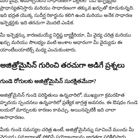
మరోవైపు, అమోక్సిసిలిన్ సాధారణంగా పిల్లలలో చెవి ఇన్ఫెక్షన్లకు
ప్రాధాన్యతనిస్తారు మరియు సాధారణంగా తక్కువ ఖర్చుతో కూడుకున్నది.
ఇది భద్రత యొక్క సుదీర్ఘ రికార్డును కలిగి ఉంది మరియు అనేక సాధారణ
ఇన్ఫెక్షన్లకు ఇది తరచుగా మొదటి ఎంపిక.
మీ ఇన్ఫెక్షన్కు కారణమయ్యే నిర్దిష్ట బ్యాక్టీరియా, మీ వైద్య చరిత్ర మరియు
ఖర్చు మరియు సౌలభ్యం వంటి అంశాల ఆధారంగా మీ వైద్యుడు ఈ
యాంటీబయాటిక్స్ మధ్య ఎంచుకుంటారు.
అజిత్రోమైసిన్ గురించి తరచుగా అడిగే ప్రశ్నలు
గుండె రోగులకు అజిత్రోమైసిన్ సురక్షితమేనా?
అజిత్రోమైసిన్ గుండె పరిస్థితులు ఉన్నవారిలో, ముఖ్యంగా క్రమరహిత
హృదయ స్పందనలు ఉన్నవారిలో ప్రత్యేక జాగ్రత్త అవసరం. ఈ ఔషధం గుండె
లయలో మార్పులకు కారణం కావచ్చు, అయినప్పటికీ ఇది చాలా
అసాధారణం.
మీకు గుండె సమస్యల చరిత్ర ఉంటే, అజిత్రోమైసిన్ను సూచించే ముందు మీ
వైద్యుడు ప్రమాదాలతో పోలిస్తే ప్రయోజనాలను జాగ్రత్తగా పరిశీలిస్తారు.