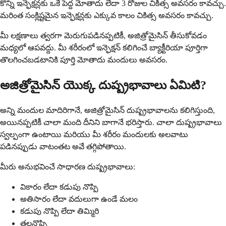
కొన్ని ఇన్ఫెక్షన్లకు ఒకే పెద్ద మోతాదు లేదా 3 రోజుల చికిత్స అవసరం కావచ్చు.
మరింత సంక్లిష్టమైన ఇన్ఫెక్షన్లకు ఎక్కువ కాలం చికిత్స అవసరం కావచ్చు.
మీ లక్షణాలు త్వరగా మెరుగుపడినప్పటికీ, అజిత్రోమైసిన్ తీసుకోవడం
మధ్యలో ఆపవద్దు. మీ శరీరంలో ఇన్ఫెక్షన్ కలిగించే బ్యాక్టీరియా పూర్తిగా
తొలగించబడటానికి పూర్తి మోతాదు మందులు అవసరం.
అజిత్రోమైసిన్ యొక్క దుష్ప్రభావాలు ఏమిటి?
అన్ని మందుల మాదిరిగానే, అజిత్రోమైసిన్ దుష్ప్రభావాలను కలిగిస్తుంది,
అయినప్పటికీ చాలా మంది దీనిని బాగానే భరిస్తారు. చాలా దుష్ప్రభావాలు
స్వల్పంగా ఉంటాయి మరియు మీ శరీరం మందులకు అలవాటు
పడినప్పుడు వాటంతట అవే తగ్గిపోతాయి.
మీరు అనుభవించే సాధారణ దుష్ప్రభావాలు:
వికారం లేదా కడుపు నొప్పి
అతిసారం లేదా వదులుగా ఉండే మలం
కడుపు నొప్పి లేదా తిమ్మిరి
తలనొప్పి