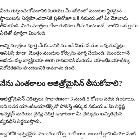
మీరు గుర్తుంచుకోవడానికి మరియు మీ శరీరంలో మందుల స్థిరమైన
స్థాయిలను నిర్వహించడానికి ప్రతిరోజూ ఒకే సమయంలో మీ మోతాదు
తీసుకోండి. మీరు మాత్రలు లేదా గుళికలు తీసుకుంటుంటే, వాటిని ఒక గ్లాసు
నీటితో పూర్తిగా మింగండి.
అన్ని మాత్రలు పూర్తి చేయడానికి ముందే మీరు నయం అవుతున్నట్లు
అనిపిస్తే కూడా, మొత్తం మందుల కోర్సును పూర్తి చేయండి. ముందుగానే
ఆపడం వల్ల బ్యాక్టీరియా తిరిగి రావడానికి మరియు యాంటీబయాటిక్కు
నిరోధకతను పొందడానికి అవకాశం ఉంది.
నేను ఎంతకాలం అజిత్రోమైసిన్ తీసుకోవాలి?
అజిత్రోమైసిన్ చికిత్సలు సాధారణంగా 3 నుండి 5 రోజుల వరకు ఉంటాయి,
ఇది ఇతర యాంటీబయాటిక్స్‌తో పోలిస్తే తక్కువ సమయం. మీ నిర్దిష్ట
ఇన్ఫెక్షన్ మరియు వైద్య చరిత్ర ఆధారంగా మీ వైద్యుడు ఖచ్చితమైన
వ్యవధిని నిర్ణయిస్తారు.
శ్వాసకోశ ఇన్ఫెక్షన్లకు సాధారణ కోర్సు 5 రోజులు, అయితే క్లామిడియా వంటి