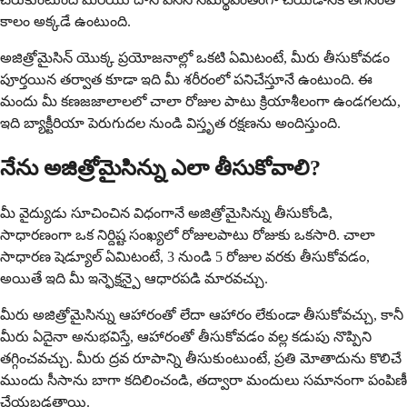
కాలం అక్కడే ఉంటుంది.
అజిత్రోమైసిన్ యొక్క ప్రయోజనాల్లో ఒకటి ఏమిటంటే, మీరు తీసుకోవడం
పూర్తయిన తర్వాత కూడా ఇది మీ శరీరంలో పనిచేస్తూనే ఉంటుంది. ఈ
మందు మీ కణజజాలాలలో చాలా రోజుల పాటు క్రియాశీలంగా ఉండగలదు,
ఇది బ్యాక్టీరియా పెరుగుదల నుండి విస్తృత రక్షణను అందిస్తుంది.
నేను అజిత్రోమైసిన్ను ఎలా తీసుకోవాలి?
మీ వైద్యుడు సూచించిన విధంగానే అజిత్రోమైసిన్ను తీసుకోండి,
సాధారణంగా ఒక నిర్దిష్ట సంఖ్యలో రోజులపాటు రోజుకు ఒకసారి. చాలా
సాధారణ షెడ్యూల్ ఏమిటంటే, 3 నుండి 5 రోజుల వరకు తీసుకోవడం,
అయితే ఇది మీ ఇన్ఫెక్షన్పై ఆధారపడి మారవచ్చు.
మీరు అజిత్రోమైసిన్ను ఆహారంతో లేదా ఆహారం లేకుండా తీసుకోవచ్చు, కానీ
మీరు ఏదైనా అనుభవిస్తే, ఆహారంతో తీసుకోవడం వల్ల కడుపు నొప్పిని
తగ్గించవచ్చు. మీరు ద్రవ రూపాన్ని తీసుకుంటుంటే, ప్రతి మోతాదును కొలిచే
ముందు సీసాను బాగా కదిలించండి, తద్వారా మందులు సమానంగా పంపిణీ
చేయబడతాయి.