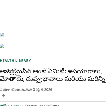
Benchmarks
Stories
FAQ
Sign up / Log in
HEALTH LIBRARY
అజిథ్రోమైసిన్ అంటే ఏమిటి: ఉపయోగాలు,
మోతాదు, దుష్ప్రభావాలు మరియు మరిన్ని
చివరిగా నవీకరించబడింది
3 ఏప్రిల్, 2026
హోమ్
మందులు
Azithromycin Oral Route