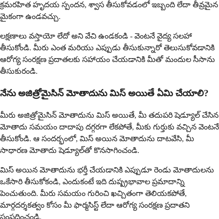
క్రమరహిత హృదయ స్పందన, శ్వాస తీసుకోవడంలో ఇబ్బంది లేదా తీవ్రమైన
మైకంగా ఉండవచ్చు.
లక్షణాలు వస్తాయో లేదో అని వేచి ఉండకండి - వెంటనే వైద్య సలహా
తీసుకోండి. మీరు ఎంత మరియు ఎప్పుడు తీసుకున్నారో తెలుసుకోవడానికి
ఆరోగ్య సంరక్షణ ప్రదాతలకు సహాయం చేయడానికి మీతో మందుల సీసాను
తీసుకురండి.
నేను అజిత్రోమైసిన్ మోతాదును మిస్ అయితే ఏమి చేయాలి?
మీరు అజిత్రోమైసిన్ మోతాదును మిస్ అయితే, మీ తదుపరి షెడ్యూల్ చేసిన
మోతాదు సమయం దాదాపు దగ్గరగా లేకపోతే, మీకు గుర్తుకు వచ్చిన వెంటనే
తీసుకోండి. ఆ సందర్భంలో, మిస్ అయిన మోతాదును దాటవేసి, మీ
సాధారణ మోతాదు షెడ్యూల్‌తో కొనసాగించండి.
మిస్ అయిన మోతాదును భర్తీ చేయడానికి ఎప్పుడూ రెండు మోతాదులను
ఒకేసారి తీసుకోకండి, ఎందుకంటే ఇది దుష్ప్రభావాల ప్రమాదాన్ని
పెంచుతుంది. మీరు సమయం గురించి ఖచ్చితంగా తెలియకపోతే,
మార్గదర్శకత్వం కోసం మీ ఫార్మసిస్ట్ లేదా ఆరోగ్య సంరక్షణ ప్రదాతని
సంప్రదించండి.