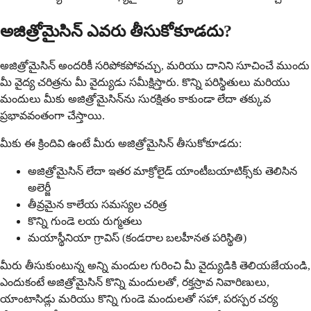
అజిత్రోమైసిన్ ఎవరు తీసుకోకూడదు?
అజిత్రోమైసిన్ అందరికీ సరిపోకపోవచ్చు, మరియు దానిని సూచించే ముందు
మీ వైద్య చరిత్రను మీ వైద్యుడు సమీక్షిస్తారు. కొన్ని పరిస్థితులు మరియు
మందులు మీకు అజిత్రోమైసిన్‌ను సురక్షితం కాకుండా లేదా తక్కువ
ప్రభావవంతంగా చేస్తాయి.
మీకు ఈ క్రిందివి ఉంటే మీరు అజిత్రోమైసిన్ తీసుకోకూడదు:
అజిత్రోమైసిన్ లేదా ఇతర మాక్రోలైడ్ యాంటీబయాటిక్స్‌కు తెలిసిన
అలెర్జీ
తీవ్రమైన కాలేయ సమస్యల చరిత్ర
కొన్ని గుండె లయ రుగ్మతలు
మయాస్థీనియా గ్రావిస్ (కండరాల బలహీనత పరిస్థితి)
మీరు తీసుకుంటున్న అన్ని మందుల గురించి మీ వైద్యుడికి తెలియజేయండి,
ఎందుకంటే అజిత్రోమైసిన్ కొన్ని మందులతో, రక్తస్రావ నివారిణులు,
యాంటాసిడ్లు మరియు కొన్ని గుండె మందులతో సహా, పరస్పర చర్య