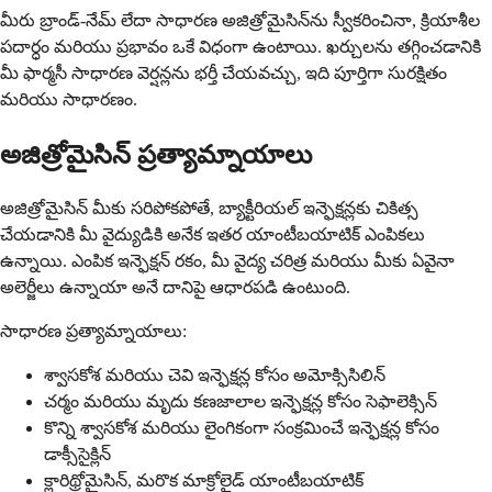
మీరు బ్రాండ్-నేమ్ లేదా సాధారణ అజిత్రోమైసిన్‌ను స్వీకరించినా, క్రియాశీల
పదార్ధం మరియు ప్రభావం ఒకే విధంగా ఉంటాయి. ఖర్చులను తగ్గించడానికి
మీ ఫార్మసీ సాధారణ వెర్షన్లను భర్తీ చేయవచ్చు, ఇది పూర్తిగా సురక్షితం
మరియు సాధారణం.
అజిత్రోమైసిన్ ప్రత్యామ్నాయాలు
అజిత్రోమైసిన్ మీకు సరిపోకపోతే, బ్యాక్టీరియల్ ఇన్ఫెక్షన్లకు చికిత్స
చేయడానికి మీ వైద్యుడికి అనేక ఇతర యాంటీబయాటిక్ ఎంపికలు
ఉన్నాయి. ఎంపిక ఇన్ఫెక్షన్ రకం, మీ వైద్య చరిత్ర మరియు మీకు ఏవైనా
అలెర్జీలు ఉన్నాయా అనే దానిపై ఆధారపడి ఉంటుంది.
సాధారణ ప్రత్యామ్నాయాలు:
శ్వాసకోశ మరియు చెవి ఇన్ఫెక్షన్ల కోసం అమోక్సిసిలిన్
చర్మం మరియు మృదు కణజాలాల ఇన్ఫెక్షన్ల కోసం సెఫాలెక్సిన్
కొన్ని శ్వాసకోశ మరియు లైంగికంగా సంక్రమించే ఇన్ఫెక్షన్ల కోసం
డాక్సీసైక్లిన్
క్లారిథ్రోమైసిన్, మరొక మాక్రోలైడ్ యాంటీబయాటిక్