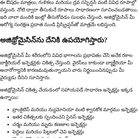
ఈ ఔషధం మాత్రలు, గుళికలు మరియు ద్రవ సస్పెన్షన్ వంటి వివిధ రూపాల్లో
వస్తుంది. నోటి ద్వారా తీసుకునే రూపాలు సాధారణంగా సూచించబడతాయి,
ఇది చాలా మందికి ఇంట్లో తీసుకోవడం సులభం చేస్తుంది. అజిథ్రోమైసిన్ మీ
ఆరోగ్య సంరక్షణ ప్రదాత నుండి ప్రిస్క్రిప్షన్‌తో మాత్రమే లభిస్తుంది.
అజిథ్రోమైసిన్‌ను దేనికి ఉపయోగిస్తారు?
అజిథ్రోమైసిన్ మీ శరీరంలోని వివిధ భాగాలను ప్రభావితం చేసే అనేక రకాల
బాక్టీరియల్ ఇన్ఫెక్షన్లకు చికిత్స చేస్తుంది. వైరస్‌లు కాకుండా బ్యాక్టీరియా మీ
అనారోగ్యానికి కారణమవుతున్నాయని వారు నిర్ణయించినప్పుడు మీ
వైద్యుడు దీనిని సూచిస్తారు.
అజిథ్రోమైసిన్ చికిత్స చేయడంలో సహాయపడే సాధారణ ఇన్ఫెక్షన్లు ఇక్కడ
ఉన్నాయి:
బ్రాంకైటిస్ మరియు న్యుమోనియా వంటి శ్వాసకోశ మార్గము ఇన్ఫెక్షన్లు
ఇతర చికిత్సలకు స్పందించని సైనస్ ఇన్ఫెక్షన్లు
చర్మం మరియు మృదు కణజాల ఇన్ఫెక్షన్లు
పెద్దలు మరియు పిల్లలలో చెవి ఇన్ఫెక్షన్లు