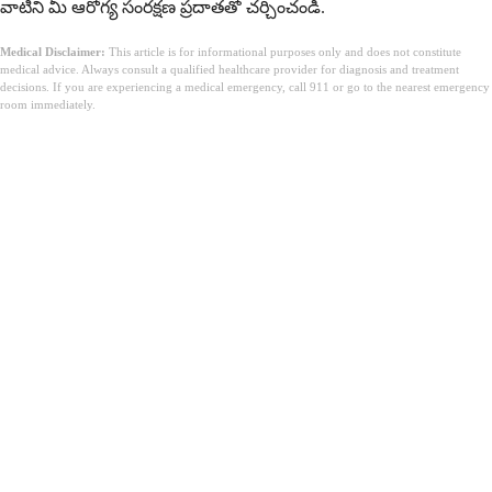
వాటిని మీ ఆరోగ్య సంరక్షణ ప్రదాతతో చర్చించండి.
Medical Disclaimer:
This article is for informational purposes only and does not constitute
medical advice. Always consult a qualified healthcare provider for diagnosis and treatment
decisions. If you are experiencing a medical emergency, call 911 or go to the nearest emergency
room immediately.