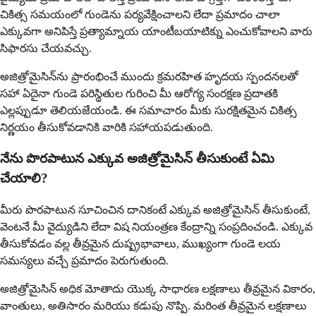
చికిత్స సమయంలో గుండెను పర్యవేక్షించాలని లేదా ప్రమాదం చాలా
ఎక్కువగా అనిపిస్తే ప్రత్యామ్నాయ యాంటీబయాటిక్ను ఎంచుకోవాలని వారు
సిఫారసు చేయవచ్చు.
అజిత్రోమైసిన్‌ను ప్రారంభించే ముందు క్రమరహిత హృదయ స్పందనలతో
సహా ఏదైనా గుండె పరిస్థితుల గురించి మీ ఆరోగ్య సంరక్షణ ప్రదాతకి
ఎల్లప్పుడూ తెలియజేయండి. ఈ సమాచారం మీకు సురక్షితమైన చికిత్స
నిర్ణయం తీసుకోవడానికి వారికి సహాయపడుతుంది.
నేను పొరపాటున ఎక్కువ అజిత్రోమైసిన్ తీసుకుంటే ఏమి
చేయాలి?
మీరు పొరపాటున సూచించిన దానికంటే ఎక్కువ అజిత్రోమైసిన్ తీసుకుంటే,
వెంటనే మీ వైద్యుడిని లేదా విష నియంత్రణ కేంద్రాన్ని సంప్రదించండి. ఎక్కువ
తీసుకోవడం వల్ల తీవ్రమైన దుష్ప్రభావాలు, ముఖ్యంగా గుండె లయ
సమస్యలు వచ్చే ప్రమాదం పెరుగుతుంది.
అజిత్రోమైసిన్ అధిక మోతాదు యొక్క సాధారణ లక్షణాలు తీవ్రమైన వికారం,
వాంతులు, అతిసారం మరియు కడుపు నొప్పి. మరింత తీవ్రమైన లక్షణాలు