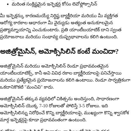
మరింత సంక్లిష్టమైన ఇన్ఫెక్షన్ల కోసం లెవోఫ్లోక్సాసిన్
మీ ఇన్ఫెక్షన్కు కారణమయ్యే నిర్దిష్ట బ్యాక్టీరియా మరియు మీ వ్యక్తిగత
ఆరోగ్య కారకాల ఆధారంగా మీ వైద్యుడు అత్యంత అనుకూలమైన
ప్రత్యామ్నాయాన్ని ఎంచుకుంటారు. ప్రతి యాంటీబయాటిక్ దాని స్వంత
ప్రయోజనాలు మరియు సంభావ్య దుష్ప్రభావాలను కలిగి ఉంటుంది.
అజిత్రోమైసిన్, అమోక్సిసిలిన్ కంటే మంచిదా?
అజిత్రోమైసిన్ మరియు అమోక్సిసిలిన్ రెండూ ప్రభావవంతమైన
యాంటీబయాటిక్స్, కానీ అవి వివిధ రకాల బ్యాక్టీరియాలపై పనిచేస్తాయి
మరియు ప్రత్యేకమైన ప్రయోజనాలను కలిగి ఉంటాయి. రెండూ సార్వత్రికంగా
ఒకదానికొకటి "మంచివి" కాదు.
అజిత్రోమైసిన్ తక్కువ వ్యవధిలో చికిత్సను అందిస్తుంది, సాధారణంగా
అమోక్సిసిలిన్ యొక్క 7-10 రోజులతో పోలిస్తే 3-5 రోజులు. ఇది
అమోక్సిసిలిన్ను నిరోధించే కొన్ని బ్యాక్టీరియాలపై, ముఖ్యంగా కొన్ని శ్వాసకోశ
మార్గ ఇన్ఫెక్షన్లపై కూడా ప్రభావవంతంగా ఉంటుంది.