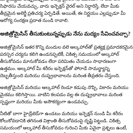
సిఫారసు చేయవచ్చు, వారు ఇన్ఫెక్షన్ వైరల్ అని నిర్ధారిస్తే, లేదా మీకు
తీవ్రమైన అలెర్జీ ప్రతిచర్య ఏర్పడితే. అయితే, ఈ నిర్ణయం ఎల్లప్పుడూ మీ
ఆరోగ్య సంరక్షణ ప్రదాత నుండి రావాలి.
అజిత్రోమైసిన్ తీసుకుంటున్నప్పుడు నేను మద్యం సేవించవచ్చా?
అజిత్రోమైసిన్ ఇతర కొన్ని మందుల వలె ఆల్కహాల్‌తో ప్రత్యక్ష ప్రమాదకరమైన
పరస్పర చర్యను కలిగి ఉండనప్పటికీ, చికిత్స సమయంలో ఆల్కహాల్
తీసుకోవడం మానుకోవడం లేదా పరిమితం చేయడం సాధారణంగా
ఉత్తమం. ఆల్కహాల్ మీ శరీరం ఇన్ఫెక్షన్‌తో పోరాడే సామర్థ్యాన్ని
దెబ్బతీస్తుంది మరియు దుష్ప్రభావాలను మరింత తీవ్రతరం చేస్తుంది.
అజిత్రోమైసిన్ మరియు ఆల్కహాల్ రెండూ కడుపు నొప్పి, వికారం మరియు
మైకము కలిగిస్తాయి. వాటిని కలపడం వల్ల ఈ దుష్ప్రభావాలు మరింత
స్పష్టంగా మరియు మీకు అసౌకర్యంగా ఉండవచ్చు.
నీటితో బాగా హైడ్రేటెడ్‌గా ఉండటం మరియు ఇన్ఫెక్షన్ నుండి మీ శరీరం
కోలుకోవడానికి తగినంత విశ్రాంతి తీసుకోవడంపై దృష్టి పెట్టండి. చికిత్స
సమయంలో ఆల్కహాల్ తీసుకోవడం గురించి మీకు ఏవైనా ప్రశ్నలు ఉంటే,