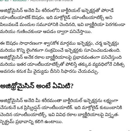
అజిథ్రోమైసిన్ అనేది మీ శరీరంలోని బాక్టీరియల్ ఇన్ఫెక్షన్లతో పోరాడే
యాంటీబయాటిక్ ఔషధం. ఇది మాక్రోలైడ్ యాంటీబయాటిక్స్ అని
పిలువబడే మందుల సమూహానికి చెందినది, ఇవి బ్యాక్టీరియా పెరగకుండా
మరియు గుణించకుండా ఆపడం ద్వారా పనిచేస్తాయి.
ఈ ఔషధం సాధారణంగా శ్వాసకోశ మార్గము ఇన్ఫెక్షన్లు, చర్మ ఇన్ఫెక్షన్లు
మరియు కొన్ని లైంగికంగా సంక్రమించే ఇన్ఫెక్షన్లకు సూచించబడుతుంది.
అజిథ్రోమైసిన్ అనేక రకాల బ్యాక్టీరియాలపై ప్రభావవంతంగా పనిచేస్తుంది
మరియు ఇతర యాంటీబయాటిక్స్‌తో పోలిస్తే తక్కువ వ్యవధిలోనే చికిత్స
అవసరం కనుక మీ వైద్యుడు దీనిని సిఫారసు చేయవచ్చు.
అజిథ్రోమైసిన్ అంటే ఏమిటి?
అజిథ్రోమైసిన్ అనేది మీ శరీరమంతా బాక్టీరియల్ ఇన్ఫెక్షన్లను లక్ష్యంగా
చేసుకునే ఒక ప్రిస్క్రిప్షన్ యాంటీబయాటిక్. ఇది మాక్రోలైడ్ కుటుంబానికి
చెందిన యాంటీబయాటిక్స్, ఇవి వివిధ రకాల బ్యాక్టీరియాలపై విస్తృత-
స్పెక్ట్రమ్ ప్రభావాన్ని కలిగి ఉంటాయి.