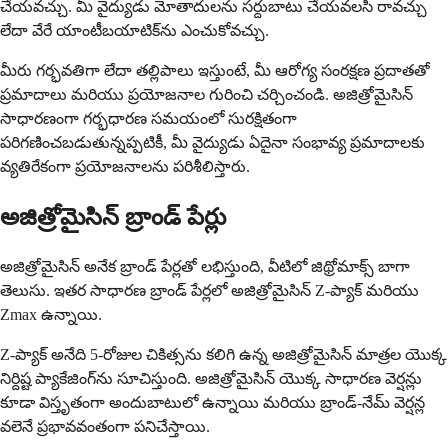
చేయవచ్చు. మీ వైద్యుడు మోతాదులను సర్దుబాటు చేయవలసి రావచ్చు
లేదా వేరే యాంటీబయాటిక్‌ను ఎంచుకోవచ్చు.
మీరు గర్భవతిగా లేదా తల్లిపాలు ఇస్తుంటే, మీ ఆరోగ్య సంరక్షణ ప్రదాతతో
ప్రమాదాలు మరియు ప్రయోజనాల గురించి చర్చించండి. అజిత్రోమైసిన్
సాధారణంగా గర్భధారణ సమయంలో సురక్షితంగా
పరిగణించబడుతున్నప్పటికీ, మీ వైద్యుడు ఏదైనా సంభావ్య ప్రమాదాలకు
వ్యతిరేకంగా ప్రయోజనాలను పరిశీలిస్తారు.
అజిత్రోమైసిన్ బ్రాండ్ పేర్లు
అజిత్రోమైసిన్ అనేక బ్రాండ్ పేర్లతో లభిస్తుంది, వీటిలో జిథ్రోమాక్స్ బాగా
తెలుసు. ఇతర సాధారణ బ్రాండ్ పేర్లలో అజిత్రోమైసిన్ Z-ప్యాక్ మరియు
Zmax ఉన్నాయి.
Z-ప్యాక్ అనేది 5-రోజుల చికిత్సను కలిగి ఉన్న అజిత్రోమైసిన్ మాత్రల యొక్క
నిర్దిష్ట ప్యాకేజింగ్‌ను సూచిస్తుంది. అజిత్రోమైసిన్ యొక్క సాధారణ వెర్షన్లు
కూడా విస్తృతంగా అందుబాటులో ఉన్నాయి మరియు బ్రాండ్-నేమ్ వెర్షన్ల
వలెనే ప్రభావవంతంగా పనిచేస్తాయి.