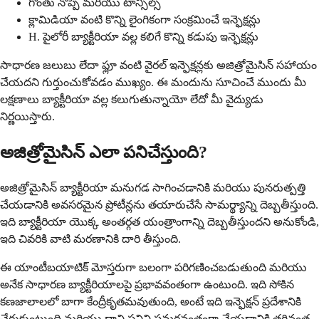
గొంతు నొప్పి మరియు టాన్సిల్స్
క్లామిడియా వంటి కొన్ని లైంగికంగా సంక్రమించే ఇన్ఫెక్షన్లు
H. పైలోరీ బ్యాక్టీరియా వల్ల కలిగే కొన్ని కడుపు ఇన్ఫెక్షన్లు
సాధారణ జలుబు లేదా ఫ్లూ వంటి వైరల్ ఇన్ఫెక్షన్లకు అజిత్రోమైసిన్ సహాయం
చేయదని గుర్తుంచుకోవడం ముఖ్యం. ఈ మందును సూచించే ముందు మీ
లక్షణాలు బ్యాక్టీరియా వల్ల కలుగుతున్నాయో లేదో మీ వైద్యుడు
నిర్ణయిస్తారు.
అజిత్రోమైసిన్ ఎలా పనిచేస్తుంది?
అజిత్రోమైసిన్ బ్యాక్టీరియా మనుగడ సాగించడానికి మరియు పునరుత్పత్తి
చేయడానికి అవసరమైన ప్రోటీన్లను తయారుచేసే సామర్థ్యాన్ని దెబ్బతీస్తుంది.
ఇది బ్యాక్టీరియా యొక్క అంతర్గత యంత్రాంగాన్ని దెబ్బతీస్తుందని అనుకోండి,
ఇది చివరికి వాటి మరణానికి దారి తీస్తుంది.
ఈ యాంటీబయాటిక్ మోస్తరుగా బలంగా పరిగణించబడుతుంది మరియు
అనేక సాధారణ బ్యాక్టీరియాలపై ప్రభావవంతంగా ఉంటుంది. ఇది సోకిన
కణజాలాలలో బాగా కేంద్రీకృతమవుతుంది, అంటే ఇది ఇన్ఫెక్షన్ ప్రదేశానికి
చేరుకుంటుంది మరియు దాని పనిని సమర్థవంతంగా చేయడానికి తగినంత