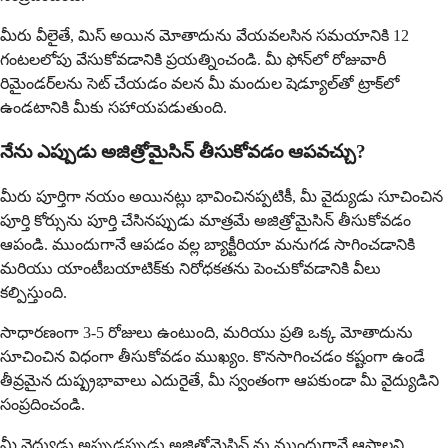
మీరు వీలైతే, మిస్ అయిన మోతాదును వేయవలసిన సమయానికి 12
గంటలలోపు వేసుకోవడానికి ప్రయత్నించండి. మీ ఫోన్‌లో రోజువారీ
రిమైండర్‌లను సెట్ చేయడం వలన మీ మందుల షెడ్యూల్‌తో ట్రాక్‌లో
ఉండటానికి మీకు సహాయపడుతుంది.
నేను ఎప్పుడు అజిత్రోమైసిన్ తీసుకోవడం ఆపవచ్చు?
మీరు పూర్తిగా నయం అయినట్లు భావించినప్పటికీ, మీ వైద్యుడు సూచించిన
పూర్తి కోర్సును పూర్తి చేసినప్పుడు మాత్రమే అజిత్రోమైసిన్ తీసుకోవడం
ఆపండి. ముందుగానే ఆపడం వల్ల బ్యాక్టీరియా మనుగడ సాగించడానికి
మరియు యాంటీబయాటిక్‌కు నిరోధకతను పెంచుకోవడానికి వీలు
కల్పిస్తుంది.
సాధారణంగా 3-5 రోజులు ఉంటుంది, మరియు ప్రతి ఒక్క మోతాదును
సూచించిన విధంగా తీసుకోవడం ముఖ్యం. కొనసాగించడం కష్టంగా ఉండే
తీవ్రమైన దుష్ప్రభావాలు ఎదురైతే, మీ స్వంతంగా ఆపకుండా మీ వైద్యుడిని
సంప్రదించండి.
మీ వైద్యుడు అప్పుడప్పుడు అజిత్రోమైసిన్ ను ముందుగానే ఆపాలని