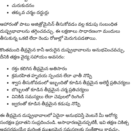
చురుకుదనం
తక్కువ చర్మం దద్దుర్లు
ఆహారంతో పాటు అజిత్రోమైసిన్ తీసుకోవడం వల్ల కడుపు సంబంధిత
దుష్ప్రభావాలను తగ్గించవచ్చు. ఈ లక్షణాలు సాధారణంగా మందులు
తీసుకున్న ఒకటి లేదా రెండు రోజుల్లో మెరుగుపడతాయి.
కొంతమంది తీవ్రమైన కానీ అరుదైన దుష్ప్రభావాలను అనుభవించవచ్చు,
దీనికి తక్షణ వైద్య సహాయం అవసరం:
రక్తం కలిగిన తీవ్రమైన అతిసారం
క్రమరహిత హృదయ స్పందన లేదా ఛాతీ నొప్పి
శ్వాస తీసుకోవడంలో ఇబ్బందితో కూడిన తీవ్రమైన అలెర్జీ ప్రతిచర్యలు
బొబ్బలతో కూడిన తీవ్రమైన చర్మ ప్రతిచర్యలు
వినికిడి సమస్యలు లేదా చెవులలో రింగింగ్
జ్వరంతో కూడిన తీవ్రమైన కడుపు నొప్పి
ఈ తీవ్రమైన దుష్ప్రభావాలలో ఏదైనా అనుభవిస్తే వెంటనే మీ ఆరోగ్య
సంరక్షణ ప్రదాతని సంప్రదించండి. అసాధారణమైనప్పటికీ, ఇవి తక్షణ చికిత్స
అవసరమయ్యే మరింత ముఖ్యమైన సమస్యలకు సంకేతాలు కావచ్చు.