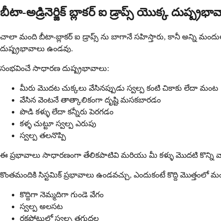
బీటా-అడ్రినెర్జిక్ బ్లాకర్ ఐ డ్రాప్స్ యొక్క దుష్ప్ర
చాలా మంది బీటా-బ్లాకర్ ఐ డ్రాప్స్ ను బాగానే సహిస్తారు, కానీ అన్ని
దుష్ప్రభావాలు ఉండవు.
సంభవించే సాధారణ దుష్ప్రభావాలు:
మీరు మొదట చుక్కలు వేసినప్పుడు స్వల్ప కంటి చికాకు లేదా మంట
వేసిన వెంటనే తాత్కాలికంగా దృష్టి మసకబారడం
పొడి కళ్ళు లేదా కన్నీరు పెరగడం
కళ్ళ చుట్టూ స్వల్ప ఎరుపు
స్వల్ప తలనొప్పి
ఈ ప్రభావాలు సాధారణంగా తేలికపాటివి మరియు మీ కళ్ళు మొదటి కొన
కొంతమందికి సిస్టమిక్ ప్రభావాలు ఉండవచ్చు, ఎందుకంటే కొద్ది మొత్తంలో
కొద్దిగా నెమ్మదిగా గుండె వేగం
స్వల్ప అలసట
రక్తపోటులో స్వల్ప తగ్గుదల