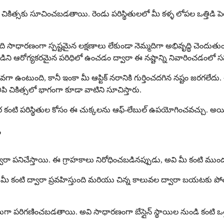
కిత్సకు సూచించబడతాయి. రెండు పరిస్థితులలో మీ కళ్ళ లోపల ఒత్తిడి పెరుగు
 సాధారణంగా స్పష్టమైన లక్షణాలు లేకుండా నెమ్మదిగా అభివృద్ధి చెందుతుంద
కంటి ఒత్తిడిని ఆరోగ్యకరమైన పరిధిలో ఉంచడం ద్వారా ఈ నష్టాన్ని నివారించ
కువగా ఉంటుంది, కానీ ఇంకా మీ ఆప్టిక్ నరానికి గుర్తించదగిన నష్టం జరగ
చికిత్సలో భాగంగా కూడా వాటిని సూచిస్తారు.
 కంటి పరిస్థితుల కోసం ఈ చుక్కలను ఆఫ్-లేబుల్ ఉపయోగించవచ్చు. అయితే, 
?
్వారా పనిచేస్తాయి. ఈ గ్రాహకాలు నిరోధించబడినప్పుడు, అవి మీ కంటి ముందు భ
ి మీ కంటి ద్వారా ప్రవహిస్తుంది మరియు చిన్న కాలువల ద్వారా బయటకు పోత
ుగా పరిగణించబడతాయి. అవి సాధారణంగా బేస్లైన్ స్థాయిల నుండి కంటి ఒత్తి