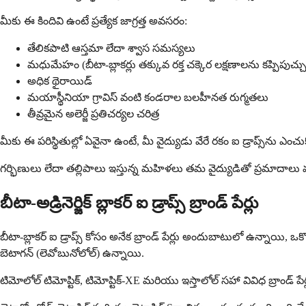
మీకు ఈ కిందివి ఉంటే ప్రత్యేక జాగ్రత్త అవసరం:
తేలికపాటి ఆస్తమా లేదా శ్వాస సమస్యలు
మధుమేహం (బీటా-బ్లాకర్లు తక్కువ రక్త చక్కెర లక్షణాలను కప్పిపుచ్
అధిక థైరాయిడ్
మయాస్థీనియా గ్రావిస్ వంటి కండరాల బలహీనత రుగ్మతలు
తీవ్రమైన అలెర్జీ ప్రతిచర్యల చరిత్ర
మీకు ఈ పరిస్థితుల్లో ఏవైనా ఉంటే, మీ వైద్యుడు వేరే రకం ఐ డ్రాప్స్‌ను ఎంచ
గర్భిణులు లేదా తల్లిపాలు ఇస్తున్న మహిళలు తమ వైద్యుడితో ప్రమాదాలు
బీటా-అడ్రినెర్జిక్ బ్లాకర్ ఐ డ్రాప్స్ బ్రాండ్ పేర్లు
బీటా-బ్లాకర్ ఐ డ్రాప్స్ కోసం అనేక బ్రాండ్ పేర్లు అందుబాటులో ఉన్నాయి, ఒ
బెటాగన్ (లెవోబునోలోల్) ఉన్నాయి.
టిమోలోల్ టిమోప్టిక్, టిమోప్టిక్-XE మరియు ఇస్తాలోల్ సహా వివిధ బ్రాండ