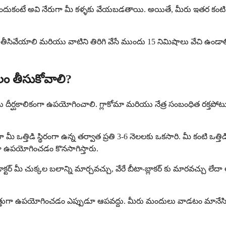
దుకంటే అవి నేరుగా మీ కళ్ళకు వేయబడతాయి. అయితే, మీరు ఇతర కంటి 
ి తీసివేయాలి మరియు వాటిని తిరిగి వేసే ముందు 15 నిమిషాలు వేచి ఉండాలి. 
ాలం తీసుకోవాలి?
ీర్ఘకాలికంగా ఉపయోగించాలి. గ్లాకోమా మరియు నేత్ర సంబంధిత రక్తపోటు దీర
రణంగా మీ ఒత్తిడి స్థిరంగా ఉన్న తర్వాత ప్రతి 3-6 నెలలకు ఒకసారి. మీ కంట
ా ఉపయోగించడం కొనసాగిస్తారు.
మీ డాక్టర్ మీ చుక్కల బలాన్ని మార్చవచ్చు, వేరే బీటా-బ్లాకర్ కు మార
మాత్తుగా ఉపయోగించడం ఎప్పుడూ ఆపవద్దు. మీరు మందులు వాడటం మానేసినప్