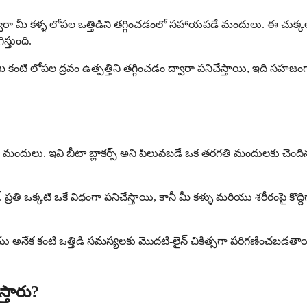
డం ద్వారా మీ కళ్ళ లోపల ఒత్తిడిని తగ్గించడంలో సహాయపడే మందులు. ఈ చుక్క
స్తుంది.
ి లోపల ద్రవం ఉత్పత్తిని తగ్గించడం ద్వారా పనిచేస్తాయి, ఇది సహజంగానే 
మయోచిత మందులు. ఇవి బీటా బ్లాకర్స్ అని పిలువబడే ఒక తరగతి మందులకు చ
 ఒక్కటి ఒకే విధంగా పనిచేస్తాయి, కానీ మీ కళ్ళు మరియు శరీరంపై కొద్దిగా 
కంటి ఒత్తిడి సమస్యలకు మొదటి-లైన్ చికిత్సగా పరిగణించబడతాయి. ఇవి ప్
స్తారు?