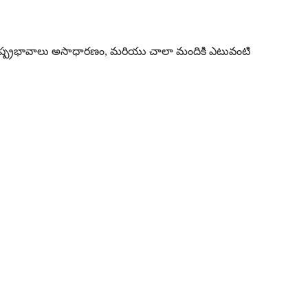
రమైన దుష్ప్రభావాలు అసాధారణం, మరియు చాలా మందికి ఎటువంటి