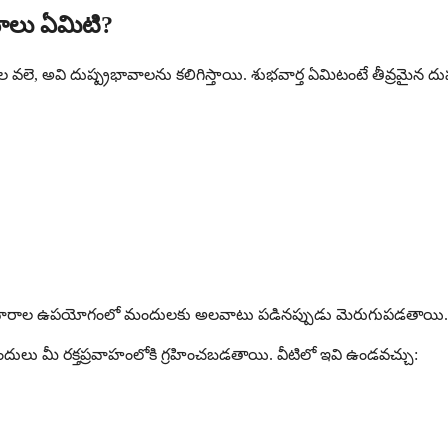
భావాలు ఏమిటి?
 మందుల వలె, అవి దుష్ప్రభావాలను కలిగిస్తాయి. శుభవార్త ఏమిటంటే తీవ్
్ని వారాల ఉపయోగంలో మందులకు అలవాటు పడినప్పుడు మెరుగుపడతాయి.
 మందులు మీ రక్తప్రవాహంలోకి గ్రహించబడతాయి. వీటిలో ఇవి ఉండవచ్చు: