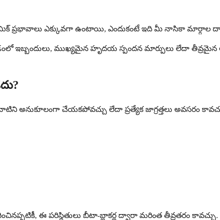
మిక్ ప్రభావాలు ఎక్కువగా ఉంటాయి, ఎందుకంటే ఇది మీ నాసికా మార్గాల ద
డంలో ఇబ్బందులు, ముఖ్యమైన హృదయ స్పందన మార్పులు లేదా తీవ్రమైన అలెర్
ూడదు?
తులు వాటిని అనుకూలంగా చేయకపోవచ్చు లేదా ప్రత్యేక జాగ్రత్తలు అవసరం కావచ్
చినప్పటికీ, ఈ పరిస్థితులు బీటా-బ్లాకర్ల ద్వారా మరింత తీవ్రతరం కావచ్చు.