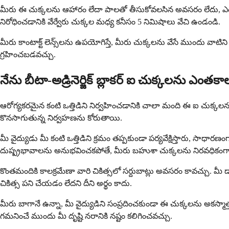
మీరు ఈ చుక్కలను ఆహారం లేదా పాలతో తీసుకోవలసిన అవసరం లేదు, ఎం
నిరోధించడానికి వేర్వేరు చుక్కల మధ్య కనీసం 5 నిమిషాలు వేచి ఉండండి.
మీరు కాంటాక్ట్ లెన్స్‌లను ఉపయోగిస్తే, మీరు చుక్కలను వేసే ముందు వాటిన
గ్రహించబడవచ్చు.
నేను బీటా-అడ్రినెర్జిక్ బ్లాకర్ ఐ చుక్కలను ఎంతక
ఆరోగ్యకరమైన కంటి ఒత్తిడిని నిర్వహించడానికి చాలా మంది ఈ ఐ చుక్కలను ద
కొనసాగుతున్న నిర్వహణను కోరుతాయి.
మీ వైద్యుడు మీ కంటి ఒత్తిడిని క్రమం తప్పకుండా పర్యవేక్షిస్తారు, సాధా
దుష్ప్రభావాలను అనుభవించకపోతే, మీరు బహుశా చుక్కలను నిరవధికంగ
కొంతమందికి కాలక్రమేణా వారి చికిత్సలో సర్దుబాట్లు అవసరం కావచ్చు. 
చికిత్స పని చేయడం లేదని దీని అర్థం కాదు.
మీరు బాగానే ఉన్నా, మీ వైద్యుడిని సంప్రదించకుండా ఈ చుక్కలను అకస్
గమనించే ముందు మీ దృష్టి నరానికి నష్టం కలిగించవచ్చు.