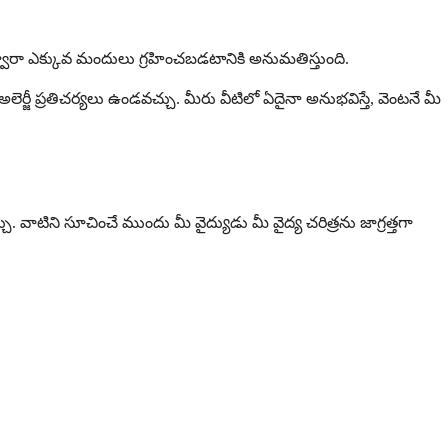
్వారా ఎక్కువ మందులు గ్రహించబడటానికి అనుమతిస్తుంది.
జీ ప్రతిచర్యలు ఉండవచ్చు. మీరు వీటిలో ఏదైనా అనుభవిస్తే, వెంటనే మీ
చు. వాటిని సూచించే ముందు మీ వైద్యుడు మీ వైద్య చరిత్రను జాగ్రత్తగా