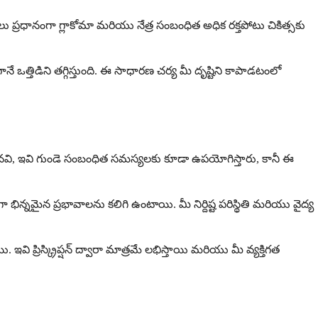
లు ప్రధానంగా గ్లాకోమా మరియు నేత్ర సంబంధిత అధిక రక్తపోటు చికిత్సకు
ఒత్తిడిని తగ్గిస్తుంది. ఈ సాధారణ చర్య మీ దృష్టిని కాపాడటంలో
ెందినవి, ఇవి గుండె సంబంధిత సమస్యలకు కూడా ఉపయోగిస్తారు, కానీ ఈ
భిన్నమైన ప్రభావాలను కలిగి ఉంటాయి. మీ నిర్దిష్ట పరిస్థితి మరియు వైద్య
రిస్క్రిప్షన్ ద్వారా మాత్రమే లభిస్తాయి మరియు మీ వ్యక్తిగత