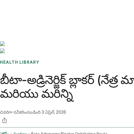
Benchmarks
Stories
FAQ
Sign up / Log in
HEALTH LIBRARY
బీటా-అడ్రినెర్జిక్ బ్లాకర్ (
మరియు మరిన్ని
చివరిగా నవీకరించబడింది
3 ఏప్రిల్, 2026
హోమ్
మందులు
Beta Adrenergic Blocker Ophthalmic Route