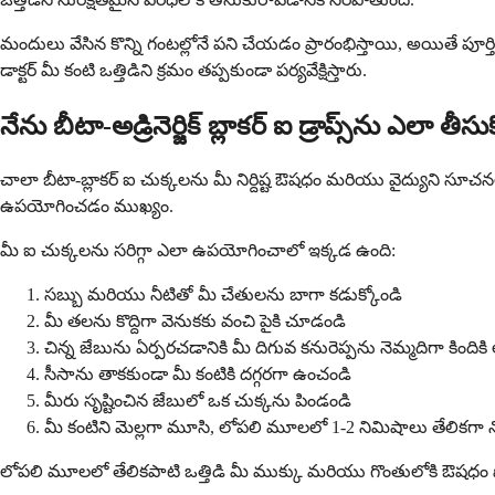
మందులు వేసిన కొన్ని గంటల్లోనే పని చేయడం ప్రారంభిస్తాయి, అయితే పూర్తి
డాక్టర్ మీ కంటి ఒత్తిడిని క్రమం తప్పకుండా పర్యవేక్షిస్తారు.
నేను బీటా-అడ్రినెర్జిక్ బ్లాకర్ ఐ డ్రాప్స్‌ను ఎలా తీస
చాలా బీటా-బ్లాకర్ ఐ చుక్కలను మీ నిర్దిష్ట ఔషధం మరియు వైద్యుని సూచనల
ఉపయోగించడం ముఖ్యం.
మీ ఐ చుక్కలను సరిగ్గా ఎలా ఉపయోగించాలో ఇక్కడ ఉంది:
సబ్బు మరియు నీటితో మీ చేతులను బాగా కడుక్కోండి
మీ తలను కొద్దిగా వెనుకకు వంచి పైకి చూడండి
చిన్న జేబును ఏర్పరచడానికి మీ దిగువ కనురెప్పను నెమ్మదిగా కిందికి
సీసాను తాకకుండా మీ కంటికి దగ్గరగా ఉంచండి
మీరు సృష్టించిన జేబులో ఒక చుక్కను పిండండి
మీ కంటిని మెల్లగా మూసి, లోపలి మూలలో 1-2 నిమిషాలు తేలికగా న
లోపలి మూలలో తేలికపాటి ఒత్తిడి మీ ముక్కు మరియు గొంతులోకి ఔషధం పో