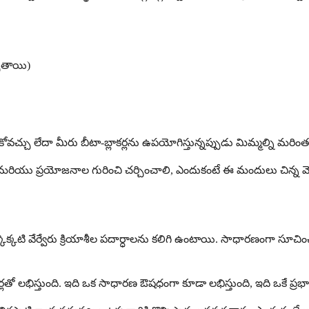
చుతాయి)
ుకోవచ్చు లేదా మీరు బీటా-బ్లాకర్లను ఉపయోగిస్తున్నప్పుడు మిమ్మల్ని మరింత 
 మరియు ప్రయోజనాల గురించి చర్చించాలి, ఎందుకంటే ఈ మందులు చిన్న మొత్
క్కొక్కటి వేర్వేరు క్రియాశీల పదార్ధాలను కలిగి ఉంటాయి. సాధారణంగా సూచించబ
్ పేర్లతో లభిస్తుంది. ఇది ఒక సాధారణ ఔషధంగా కూడా లభిస్తుంది, ఇది ఒకే 