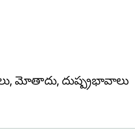
ోగాలు, మోతాదు, దుష్ప్రభావాలు