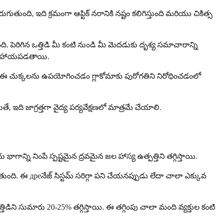
తుంది, ఇది క్రమంగా ఆప్టిక్ నరానికి నష్టం కలిగిస్తుంది మరియు చికిత్స
ి. పెరిగిన ఒత్తిడి మీ కంటి నుండి మీ మెదడుకు దృశ్య సమాచారాన్ని
డంలో సహాయపడతాయి.
లేదు. ఈ చుక్కలను ఉపయోగించడం గ్లాకోమాకు పురోగతిని నిరోధించడంలో
ఇది జాగ్రత్తగా వైద్య పర్యవేక్షణలో మాత్రమే చేయాలి.
ాగాన్ని నింపే స్పష్టమైన ద్రవమైన జల హాస్య ఉత్పత్తిని తగ్గిస్తాయి.
ుంది. ఈ дреనేజ్ సిస్టమ్ సరిగ్గా పని చేయనప్పుడు లేదా చాలా ఎక్కువ
డిని సుమారు 20-25% తగ్గిస్తాయి. ఈ తగ్గింపు చాలా మంది వ్యక్తుల కంటి