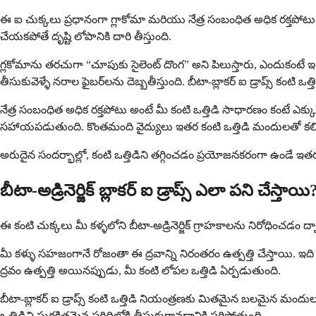
ఈ ఐ చుక్కలు ప్రధానంగా గ్లాకోమా మరియు నేత్ర సంబంధిత అధిక రక్తపోటు చి
చేయకపోతే దృష్టి లోపానికి దారి తీస్తుంది.
గ్లకోమాను తరచుగా “చూపుకు సైలెంట్ దొంగ” అని పిలుస్తారు, ఎందుకంటే ఇది
తీసుకువెళ్ళే నరాల ఫైబర్‌లను దెబ్బతీస్తుంది. బీటా-బ్లాకర్ ఐ డ్రాప్స్ 
నేత్ర సంబంధిత అధిక రక్తపోటు అంటే మీ కంటి ఒత్తిడి సాధారణం కంటే ఎక్
సహాయపడుతుంది. కొంతమంది వైద్యులు ఇతర కంటి ఒత్తిడి మందులతో కలిపి 
అరుదైన సందర్భాల్లో, కంటి ఒత్తిడిని తగ్గించడం ప్రయోజనకరంగా ఉండే ఇతర
బీటా-అడ్రినెర్జిక్ బ్లాకర్ ఐ డ్రాప్స్ ఎలా పని చేస్తాయి
ఈ కంటి చుక్కలు మీ కళ్ళలోని బీటా-అడ్రినెర్జిక్ గ్రాహకాలను నిరోధించడం ద
మీ కళ్ళు సహజంగానే రోజంతా ఈ ద్రవాన్ని నిరంతరం ఉత్పత్తి చేస్తాయి. ఇద
ద్రవం ఉత్పత్తి అయినప్పుడు, మీ కంటి లోపల ఒత్తిడి ఏర్పడుతుంది.
బీటా-బ్లాకర్ ఐ డ్రాప్స్ కంటి ఒత్తిడి నియంత్రణకు మితమైన బలమైన మందుల
ఒత్తిడిని సురక్షితమైన పరిధిలోకి తీసుకురావడానికి సరిపోతుంది.