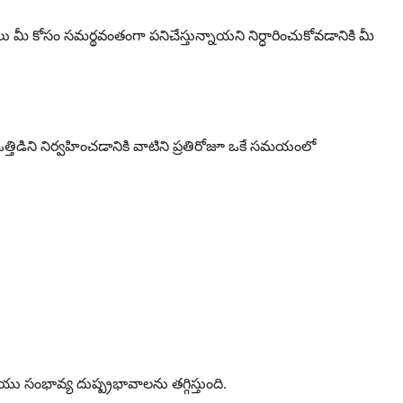
ులు మీ కోసం సమర్థవంతంగా పనిచేస్తున్నాయని నిర్ధారించుకోవడానికి మీ
ఒత్తిడిని నిర్వహించడానికి వాటిని ప్రతిరోజూ ఒకే సమయంలో
సంభావ్య దుష్ప్రభావాలను తగ్గిస్తుంది.