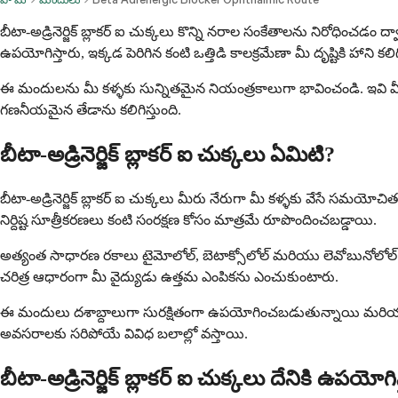
బీటా-అడ్రినెర్జిక్ బ్లాకర్ ఐ చుక్కలు కొన్ని నరాల సంకేతాలను నిరోధించ
ఉపయోగిస్తారు, ఇక్కడ పెరిగిన కంటి ఒత్తిడి కాలక్రమేణా మీ దృష్టికి హాని కలిగి
ఈ మందులను మీ కళ్ళకు సున్నితమైన నియంత్రకాలుగా భావించండి. ఇవి మీ కంట
గణనీయమైన తేడాను కలిగిస్తుంది.
బీటా-అడ్రినెర్జిక్ బ్లాకర్ ఐ చుక్కలు ఏమిటి?
బీటా-అడ్రినెర్జిక్ బ్లాకర్ ఐ చుక్కలు మీరు నేరుగా మీ కళ్ళకు వేసే స
నిర్దిష్ట సూత్రీకరణలు కంటి సంరక్షణ కోసం మాత్రమే రూపొందించబడ్డాయి.
అత్యంత సాధారణ రకాలు టైమోలోల్, బెటాక్సోలోల్ మరియు లెవోబునోలోల్. ప్రతి
చరిత్ర ఆధారంగా మీ వైద్యుడు ఉత్తమ ఎంపికను ఎంచుకుంటారు.
ఈ మందులు దశాబ్దాలుగా సురక్షితంగా ఉపయోగించబడుతున్నాయి మరియు అనేక 
అవసరాలకు సరిపోయే వివిధ బలాల్లో వస్తాయి.
బీటా-అడ్రినెర్జిక్ బ్లాకర్ ఐ చుక్కలు దేనికి ఉపయోగి