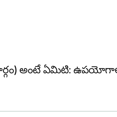
నేత్ర మార్గం) అంటే ఏమిటి: ఉపయ