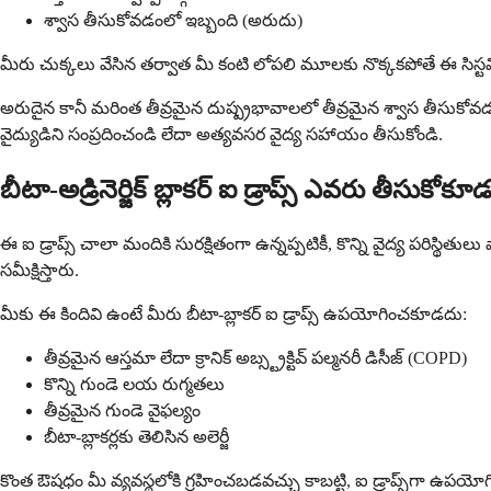
శ్వాస తీసుకోవడంలో ఇబ్బంది (అరుదు)
మీరు చుక్కలు వేసిన తర్వాత మీ కంటి లోపలి మూలకు నొక్కకపోతే ఈ సిస్ట
అరుదైన కానీ మరింత తీవ్రమైన దుష్ప్రభావాలలో తీవ్రమైన శ్వాస తీసుకోవ
వైద్యుడిని సంప్రదించండి లేదా అత్యవసర వైద్య సహాయం తీసుకోండి.
బీటా-అడ్రినెర్జిక్ బ్లాకర్ ఐ డ్రాప్స్ ఎవరు తీసుకోక
ఈ ఐ డ్రాప్స్ చాలా మందికి సురక్షితంగా ఉన్నప్పటికీ, కొన్ని వైద్య పరిస్థి
సమీక్షిస్తారు.
మీకు ఈ కిందివి ఉంటే మీరు బీటా-బ్లాకర్ ఐ డ్రాప్స్ ఉపయోగించకూడదు:
తీవ్రమైన ఆస్తమా లేదా క్రానిక్ అబ్స్ట్రక్టివ్ పల్మనరీ డిసీజ్ (COPD)
కొన్ని గుండె లయ రుగ్మతలు
తీవ్రమైన గుండె వైఫల్యం
బీటా-బ్లాకర్లకు తెలిసిన అలెర్జీ
కొంత ఔషధం మీ వ్యవస్థలోకి గ్రహించబడవచ్చు కాబట్టి, ఐ డ్రాప్స్‌గా ఉపయోగిం