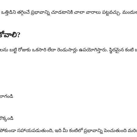
 ఒత్తిడిని తగ్గించే ప్రభావాన్ని చూడటానికి చాలా వారాలు పట్టవచ్చు. మంద
ుకోవాలి?
ను బట్టి రోజుకు ఒకసారి లేదా రెండుసార్లు ఉపయోగిస్తారు. స్థిరమైన కంటి 
 లాగండి
ొక్కండి
కుండా సహాయపడుతుంది, ఇది మీ కంటిలో ప్రభావాన్ని పెంచుతుంది మరియు 