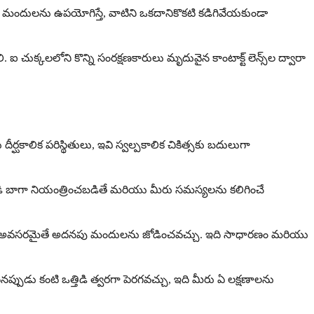
మందులను ఉపయోగిస్తే, వాటిని ఒకదానికొకటి కడిగివేయకుండా
ఐ చుక్కలలోని కొన్ని సంరక్షణకారులు మృదువైన కాంటాక్ట్ లెన్స్‌ల ద్వారా
్ఘకాలిక పరిస్థితులు, ఇవి స్వల్పకాలిక చికిత్సకు బదులుగా
ి ఒత్తిడి బాగా నియంత్రించబడితే మరియు మీరు సమస్యలను కలిగించే
వచ్చు లేదా అవసరమైతే అదనపు మందులను జోడించవచ్చు. ఇది సాధారణం మరియు
పుడు కంటి ఒత్తిడి త్వరగా పెరగవచ్చు, ఇది మీరు ఏ లక్షణాలను