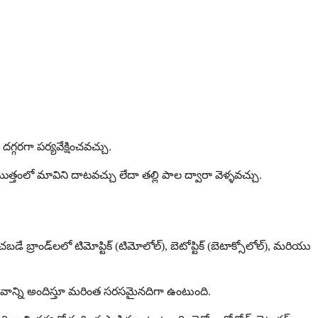
దగ్గరగా పర్యవేక్షించవచ్చు.
తంలో మావిని దాటవచ్చు లేదా తల్లి పాల ద్వారా వెళ్ళవచ్చు.
డే బ్రాండ్‌లలో టిమోప్టిక్ (టిమోలోల్), బెటోప్టిక్ (బెటాక్సోలోల్), మరియు
ప్రభావాన్ని అందిస్తూ మరింత సరసమైనదిగా ఉంటుంది.