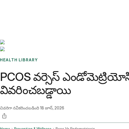
Benchmarks
Stories
FAQ
Sign up / Log in
HEALTH LIBRARY
PCOS వర్సెస్ ఎండోమెట్రియోసి
వివరించబడ్డాయి
చివరిగా నవీకరించబడింది
18 జూన్, 2026
Home
Prevention & Wellness
Pcos Vs Endometriosis