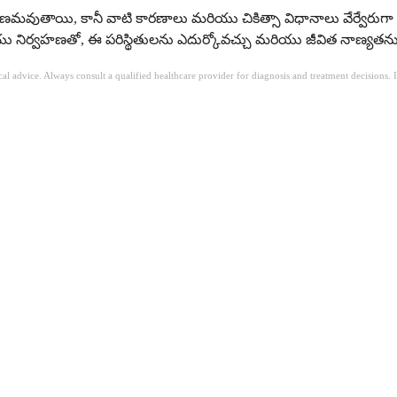
ారణమవుతాయి, కానీ వాటి కారణాలు మరియు చికిత్సా విధానాలు వేర్వేరు
మరియు నిర్వహణతో, ఈ పరిస్థితులను ఎదుర్కోవచ్చు మరియు జీవిత నాణ్యత
ical advice. Always consult a qualified healthcare provider for diagnosis and treatment decisions