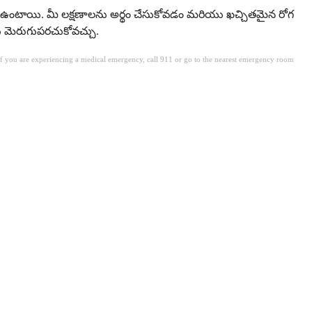
గా ఉంటాయి. మీ లక్షణాలను అర్థం చేసుకోవడం మరియు ఖచ్చితమైన రోగ
ను మెరుగుపరచుకోవచ్చు.
. If you are experiencing a medical emergency, call 911 or go to the nearest emergency room