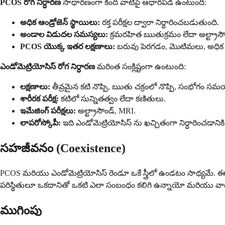
PCOS రోగ నిర్ధారణ
సాధారణంగా కింది వాటిపై ఆధారపడి ఉంటుంది:
అధిక ఆండ్రోజెన్ స్థాయిలు:
రక్త పరీక్షల ద్వారా నిర్ధారించబడుతుంది.
అండాల విడుదల సమస్యలు:
క్రమరహిత ఋతుక్రమం లేదా అల్ట్రాసౌ
PCOS యొక్క ఇతర లక్షణాలు:
బరువు పెరగడం, మొటిమలు, అధిక 
ఎండోమెట్రియోసిస్ రోగ నిర్ధారణ
మరింత సంక్లిష్టంగా ఉంటుంది:
లక్షణాలు:
తీవ్రమైన కటి నొప్పి, ఋతు చక్రంలో నొప్పి, సంభోగం సమయ
శారీరక పరీక్ష:
కటిలో సున్నితత్వం లేదా కణితులు.
ఇమేజింగ్ పరీక్షలు:
అల్ట్రాసౌండ్, MRI.
లాపరోస్కోపీ:
ఇది ఎండోమెట్రియోసిస్ ను ఖచ్చితంగా నిర్ధారించడానికి ఒక 
సహజీవనం (Coexistence)
PCOS మరియు ఎండోమెట్రియోసిస్ రెండూ ఒకే స్త్రీలో ఉండటం సాధ్యమే. ఈ
పరిస్థితులూ ఒకదానితో ఒకటి ఎలా సంబంధం కలిగి ఉన్నాయో మరియు వాట
ముగింపు