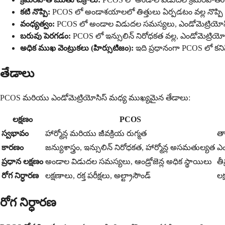
కటి నొప్పి:
PCOS లో అండాశయాలలో తిత్తులు ఏర్పడటం వల్ల నొప్పి రా
వంధ్యత్వం:
PCOS లో అండాల విడుదల సమస్యలు, ఎండోమెట్రియోసిస్
బరువు పెరగడం:
PCOS లో ఇన్సులిన్ నిరోధకత వల్ల, ఎండోమెట్రియ
అధిక ముఖ వెంట్రుకలు (హిర్సుటిజం):
ఇది ప్రధానంగా PCOS లో కనిప
తేడాలు
PCOS మరియు ఎండోమెట్రియోసిస్ మధ్య ముఖ్యమైన తేడాలు:
లక్షణం
PCOS
స్వభావం
హార్మోన్ల మరియు జీవక్రియ రుగ్మత
తా
కారణం
జన్యుశాస్త్రం, ఇన్సులిన్ నిరోధకత, హార్మోన్ల అసమతుల్యత
ఎం
ప్రధాన లక్షణం
అండాల విడుదల సమస్యలు, ఆండ్రోజెన్ల అధిక స్థాయిలు
తీ
రోగ నిర్ధారణ
లక్షణాలు, రక్త పరీక్షలు, అల్ట్రాసౌండ్
లక
రోగ నిర్ధారణ