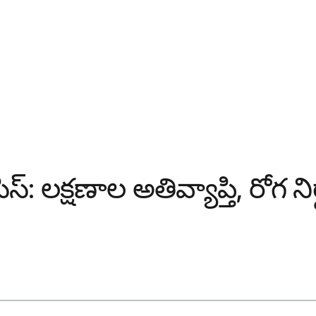
స్: లక్షణాల అతివ్యాప్తి, రోగ