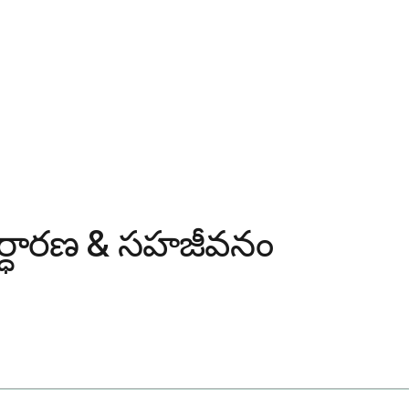
 నిర్ధారణ & సహజీవనం