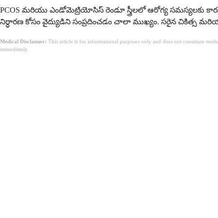
PCOS మరియు ఎండోమెట్రియోసిస్ రెండూ స్త్రీలలో ఆరోగ్య సమస్యలకు క
నిర్ధారణ కోసం వైద్యుడిని సంప్రదించడం చాలా ముఖ్యం. సరైన చికిత్స 
Medical Disclaimer:
This article is for informational purposes only and does not constitute med
immediately.