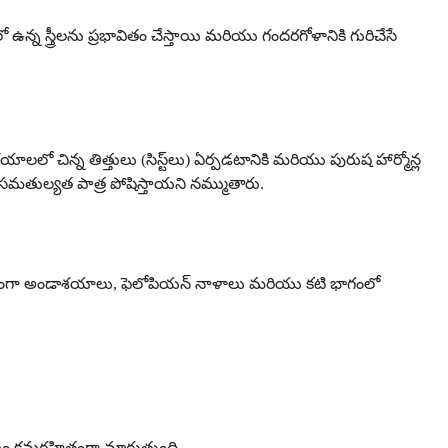
 ఉన్న స్త్రీలను ప్రభావితం చేస్తాయి మరియు గందరగోళానికి గురిచేసే
చిన్న తిత్తులు (సిస్ట్‌లు) ఏర్పడటానికి మరియు పురుష హార్మోన్ల
ల అసమతుల్యత పాత్ర పోషిస్తాయని నమ్ముతారు.
ఖ్యంగా అండాశయాలు, ఫెలోపియన్ నాళాలు మరియు కటి భాగంలో
మం క్రమరహితంగా మారుతుంది.