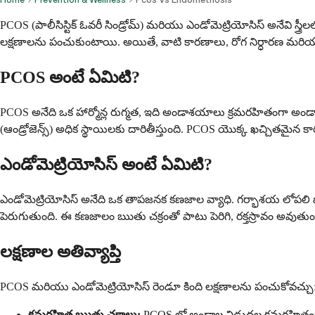
PCOS (పాలీసిస్టిక్ ఓవరీ సిండ్రోమ్) మరియు ఎండోమెట్రియోసిస్ అనేవి స్త్ర
లక్షణాలను పంచుకుంటాయి. అయితే, వాటి కారణాలు, రోగ నిర్ధారణ మరియ
PCOS అంటే ఏమిటి?
PCOS అనేది ఒక హార్మోన్ల రుగ్మత, ఇది అండాశయాలు క్రమరహితంగా అండాల
(ఆండ్రోజెన్స్) అధిక స్థాయిలకు దారితీస్తుంది. PCOS యొక్క ఖచ్చితమైన 
ఎండోమెట్రియోసిస్ అంటే ఏమిటి?
ఎండోమెట్రియోసిస్ అనేది ఒక తాపజనక కణజాల వ్యాధి. గర్భాశయ లోపల
పెరుగుతుంది. ఈ కణజాలం ఋతు చక్రంతో పాటు పెరిగి, రక్తస్రావం అవుతుంద
లక్షణాల అతివ్యాప్తి
PCOS మరియు ఎండోమెట్రియోసిస్ రెండూ కింది లక్షణాలను పంచుకోవచ్చు
క్రమరహిత ఋతు చక్రాలు:
PCOS లో అండాల విడుదల క్రమరహితంగా 