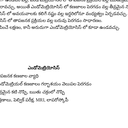
వచ్చు, అయితే ఎండోమెట్రియోసిస్ లో కణజాలం పెరగడం వల్ల తీవ్రమైన నొప్
 లో అవయవాలకు కలిగే నష్టం వల్ల ఇద్దరిలోనూ వంధ్యత్వం ఏర్పడవచ్చు.
ోసిస్ లో తాపజనక ప్రక్రియల వల్ల బరువు పెరగడం సాధారణం.
ించే లక్షణం, కానీ అరుదుగా ఎండోమెట్రియోసిస్ లో కూడా ఉండవచ్చు.
ఎండోమెట్రియోసిస్
పజనక కణజాల వ్యాధి
డోమెట్రియల్ కణజాలం గర్భాశయం వెలుపల పెరగడం
వ్రమైన కటి నొప్పి, ఋతు చక్రంలో నొప్పి
్షణాలు, పెల్విక్ పరీక్ష, MRI, లాపరోస్కోపీ