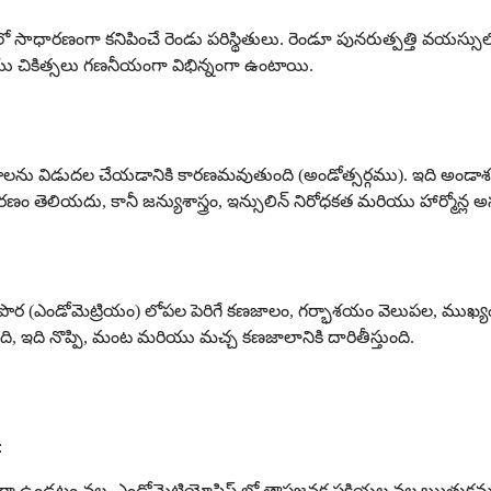
ీలలో సాధారణంగా కనిపించే రెండు పరిస్థితులు. రెండూ పునరుత్పత్తి వయస్సులో
ు చికిత్సలు గణనీయంగా విభిన్నంగా ఉంటాయి.
ను విడుదల చేయడానికి కారణమవుతుంది (అండోత్సర్గము). ఇది అండాశయాలలో 
కారణం తెలియదు, కానీ జన్యుశాస్త్రం, ఇన్సులిన్ నిరోధకత మరియు హార్మోన్
ి పొర (ఎండోమెట్రియం) లోపల పెరిగే కణజాలం, గర్భాశయం వెలుపల, ము
ి, ఇది నొప్పి, మంట మరియు మచ్చ కణజాలానికి దారితీస్తుంది.
:
ఉండటం వల్ల, ఎండోమెట్రియోసిస్ లో తాపజనక ప్రక్రియల వల్ల ఋతుక్ర