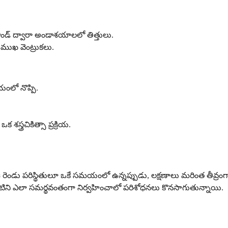
ండ్ ద్వారా అండాశయాలలో తిత్తులు.
ముఖ వెంట్రుకలు.
ంలో నొప్పి.
శస్త్రచికిత్సా ప్రక్రియ.
 రెండు పరిస్థితులూ ఒకే సమయంలో ఉన్నప్పుడు, లక్షణాలు మరింత తీవ్రం
ిని ఎలా సమర్థవంతంగా నిర్వహించాలో పరిశోధనలు కొనసాగుతున్నాయి.