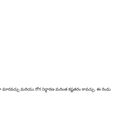
గా మారవచ్చు మరియు రోగ నిర్ధారణ మరింత కష్టతరం కావచ్చు. ఈ రెండు