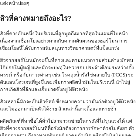
แต่งหน้าบ่อยๆ
สิวที่คางหมายถึงอะไร?
สิวที่คางเป็นหนึ่งในบริเวณที่ถูกพูดถึงมากที่สุดในแผนที่ใบหน้า
เนื่องจากเชื่อมโยงอย่างมากกับความผันผวนของฮอร์โมน การ
เชื่อมโยงนี้ได้รับการสนับสนุนทางวิทยาศาสตร์ที่แข็งแกร่ง
สิวจากฮอร์โมนมักจะขึ้นที่คางและตามแนวกรามส่วนล่าง มักพบ
ได้บ่อยในผู้หญิงและมักจะปะทุในช่วงรอบประจำเดือน ระหว่างตั้ง
ครรภ์ หรือกับภาวะต่างๆ เช่น โรคถุงน้ำรังไข่หลายใบ (PCOS) ระ
ดับแอนโดรเจนที่สูงขึ้นจะเพิ่มการผลิตน้ำมันในบริเวณนี้ นำไปสู่
การเกิดสิวที่ลึกและเจ็บปวดซึ่งอยู่ใต้ผิวหนัง
สิวเหล่านี้มักจะเป็นสิวซีสต์ ซึ่งหมายความว่ามันก่อตัวอยู่ใต้ผิวหนัง
และไม่ออกมาเป็นหัวได้ง่าย สิวเหล่านี้อาจดื้อและหายช้า
ผลิตภัณฑ์ที่หาซื้อได้ทั่วไปสามารถช่วยในกรณีที่ไม่รุนแรงได้ แต่
สิวที่คางจากฮอร์โมนที่ดื้อรังมักต้องการการรักษาด้วยใบสั่งยา ตัว
เลือกอาจรวมถึงยาทาเรตินอยด์ ยาคุมกำเนิด หรือสไปโรโนแลค