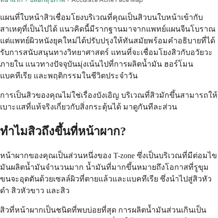
แผนที่ใบหน้าสิวเชื่อมโยงบริเวณที่คุณเป็นสิวบนใบหน้าเข้ากับ
สาเหตุที่เป็นไปได้ แนวคิดนี้มีรากฐานมาจากแพทย์แผนจีนโบราณ
แต่แพทย์ผิวหนังยุคใหม่ได้ปรับปรุงให้ทันสมัยพร้อมคำอธิบายที่ได้
รับการสนับสนุนทางวิทยาศาสตร์ แทนที่จะเชื่อมโยงสิวกับอวัยวะ
ภายใน แนวทางปัจจุบันมุ่งเน้นไปที่การผลิตน้ำมัน ฮอร์โมน
แบคทีเรีย และพฤติกรรมในชีวิตประจำวัน
การเป็นสิวของคุณไม่ใช่เรื่องบังเอิญ บริเวณที่สิวมักขึ้นสามารถให้
เบาะแสที่แท้จริงเกี่ยวกับสิ่งกระตุ้นได้ มาดูกันทีละส่วน
ทำไมสิวถึงขึ้นที่หน้าผาก?
หน้าผากของคุณเป็นส่วนหนึ่งของ T-zone ซึ่งเป็นบริเวณที่มีต่อมไข
มันผลิตน้ำมันจำนวนมาก น้ำมันที่มากขึ้นหมายถึงโอกาสที่รูขุม
ขนจะอุดตันด้วยเซลล์ผิวที่ตายแล้วและแบคทีเรีย ซึ่งนำไปสู่สิวหัว
ดำ สิวหัวขาว และสิว
สิวที่หน้าผากเป็นชนิดที่พบบ่อยที่สุด การผลิตน้ำมันส่วนเกินเป็น