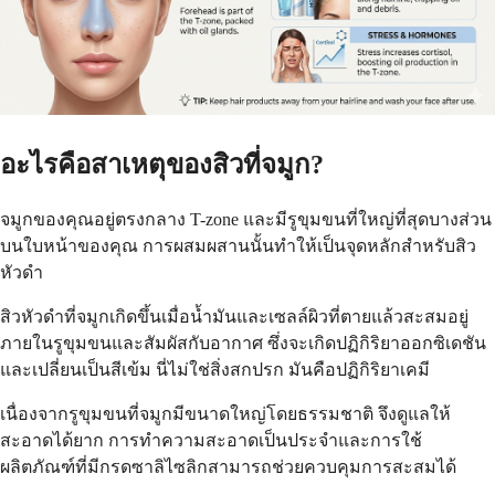
อะไรคือสาเหตุของสิวที่จมูก?
จมูกของคุณอยู่ตรงกลาง T-zone และมีรูขุมขนที่ใหญ่ที่สุดบางส่วน
บนใบหน้าของคุณ การผสมผสานนั้นทำให้เป็นจุดหลักสำหรับสิว
หัวดำ
สิวหัวดำที่จมูกเกิดขึ้นเมื่อน้ำมันและเซลล์ผิวที่ตายแล้วสะสมอยู่
ภายในรูขุมขนและสัมผัสกับอากาศ ซึ่งจะเกิดปฏิกิริยาออกซิเดชัน
และเปลี่ยนเป็นสีเข้ม นี่ไม่ใช่สิ่งสกปรก มันคือปฏิกิริยาเคมี
เนื่องจากรูขุมขนที่จมูกมีขนาดใหญ่โดยธรรมชาติ จึงดูแลให้
สะอาดได้ยาก การทำความสะอาดเป็นประจำและการใช้
ผลิตภัณฑ์ที่มีกรดซาลิไซลิกสามารถช่วยควบคุมการสะสมได้