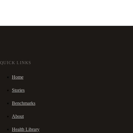
QUICK LINKS
Home
Stories
Benchmarks
About
Health Library