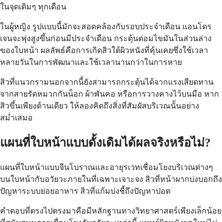
ในจุดเดิมๆ ทุกเดือน
ในผู้หญิง รูปแบบนี้มักจะสอดคล้องกับรอบประจำเดือน แอนโดร
เจนจะพุ่งสูงขึ้นก่อนมีประจำเดือน กระตุ้นต่อมไขมันในส่วนล่าง
ของใบหน้า ผลลัพธ์คือการเกิดสิวใต้ผิวหนังที่คุ้นเคยซึ่งใช้เวลา
หลายวันในการพัฒนาและใช้เวลานานกว่าในการหาย
สิวที่แนวกรามนอกจากนี้ยังสามารถกระตุ้นได้จากแรงเสียดทาน
จากสายรัดหมวกกันน็อก ผ้าพันคอ หรือการวางคางไว้บนมือ หาก
สิวขึ้นเพียงด้านเดียว ให้ลองคิดถึงสิ่งที่สัมผัสบริเวณนั้นอย่าง
สม่ำเสมอ
แผนที่ใบหน้าแบบดั้งเดิมได้ผลจริงหรือไม่?
แผนที่ใบหน้าแบบจีนโบราณและอายุรเวทเชื่อมโยงบริเวณต่างๆ
บนใบหน้ากับอวัยวะภายในที่เฉพาะเจาะจง สิวที่หน้าผากบ่งบอกถึง
ปัญหาระบบย่อยอาหาร สิวที่แก้มบ่งชี้ถึงปัญหาปอด
คำตอบที่ตรงไปตรงมาคือมีหลักฐานทางวิทยาศาสตร์เพียงเล็กน้อย