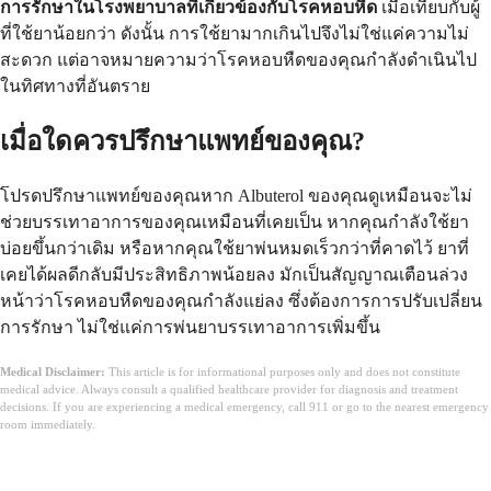
การรักษาในโรงพยาบาลที่เกี่ยวข้องกับโรคหอบหืด
เมื่อเทียบกับผู้
ที่ใช้ยาน้อยกว่า ดังนั้น การใช้ยามากเกินไปจึงไม่ใช่แค่ความไม่
สะดวก แต่อาจหมายความว่าโรคหอบหืดของคุณกำลังดำเนินไป
ในทิศทางที่อันตราย
เมื่อใดควรปรึกษาแพทย์ของคุณ?
โปรดปรึกษาแพทย์ของคุณหาก Albuterol ของคุณดูเหมือนจะไม่
ช่วยบรรเทาอาการของคุณเหมือนที่เคยเป็น หากคุณกำลังใช้ยา
บ่อยขึ้นกว่าเดิม หรือหากคุณใช้ยาพ่นหมดเร็วกว่าที่คาดไว้ ยาที่
เคยได้ผลดีกลับมีประสิทธิภาพน้อยลง มักเป็นสัญญาณเตือนล่วง
หน้าว่าโรคหอบหืดของคุณกำลังแย่ลง ซึ่งต้องการการปรับเปลี่ยน
การรักษา ไม่ใช่แค่การพ่นยาบรรเทาอาการเพิ่มขึ้น
Medical Disclaimer:
This article is for informational purposes only and does not constitute
medical advice. Always consult a qualified healthcare provider for diagnosis and treatment
decisions. If you are experiencing a medical emergency, call 911 or go to the nearest emergency
room immediately.