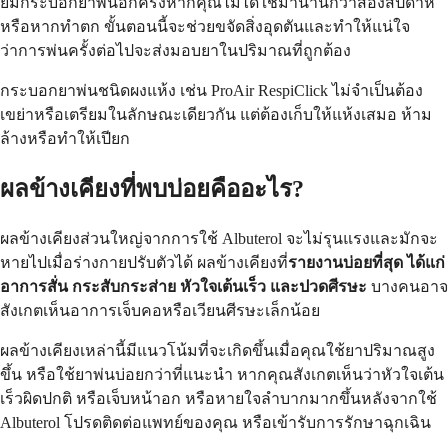
ยมกระบอกยาพ่นอีกครั้งหากคุณไม่ได้ใช้มานานกว่าสองสัปดาห์
หรือหากทำตก ขั้นตอนนี้จะช่วยขจัดสิ่งอุดตันและทำให้แน่ใจ
ว่าการพ่นครั้งต่อไปจะส่งมอบยาในปริมาณที่ถูกต้อง
กระบอกยาพ่นชนิดผงแห้ง เช่น ProAir RespiClick ไม่จำเป็นต้อง
เขย่าหรือเตรียมในลักษณะเดียวกัน แต่ต้องเก็บให้แห้งเสมอ ห้าม
ล้างหรือทำให้เปียก
ผลข้างเคียงที่พบบ่อยคืออะไร?
ผลข้างเคียงส่วนใหญ่จากการใช้ Albuterol จะไม่รุนแรงและมักจะ
หายไปเมื่อร่างกายปรับตัวได้ ผลข้างเคียงที่
รายงานบ่อยที่สุด ได้แก่
อาการสั่น กระสับกระส่าย หัวใจเต้นเร็ว และปวดศีรษะ
บางคนอาจ
สังเกตเห็นอาการเจ็บคอหรือเวียนศีรษะเล็กน้อย
ผลข้างเคียงเหล่านี้มีแนวโน้มที่จะเกิดขึ้นเมื่อคุณใช้ยาปริมาณสูง
ขึ้น หรือใช้ยาพ่นบ่อยกว่าที่แนะนำ หากคุณสังเกตเห็นว่าหัวใจเต้น
เร็วผิดปกติ หรือเจ็บหน้าอก หรือหายใจลำบากมากขึ้นหลังจากใช้
Albuterol โปรดติดต่อแพทย์ของคุณ หรือเข้ารับการรักษาฉุกเฉิน