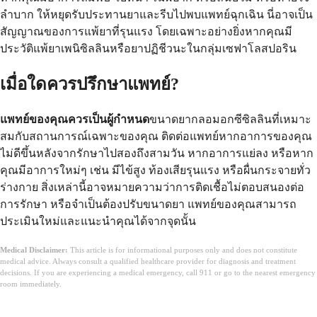
ลำบาก ให้หยุดรับประทานยาและรีบไปพบแพทย์ฉุกเฉิน นี่อาจเป็น
สัญญาณของการแพ้ยาที่รุนแรง โดยเฉพาะอย่างยิ่งหากคุณมี
ประวัติแพ้ยาเพนิซิลลินหรือยาปฏิชีวนะในกลุ่มเซฟาโลสปอริน
เมื่อใดควรปรึกษาแพทย์?
แพทย์ของคุณควรเป็นผู้กำหนด
ขนาดยากลอมอกซีซิลลินที่เหมาะ
สมกับสถานการณ์เฉพาะของคุณ ติดต่อแพทย์หากอาการของคุณ
ไม่ดีขึ้นหลังจากรักษาไปสองถึงสามวัน หากอาการแย่ลง หรือหาก
คุณมีอาการใหม่ๆ เช่น มีไข้สูง ท้องเสียรุนแรง หรือผื่นกระจายทั่ว
ร่างกาย สิ่งเหล่านี้อาจหมายความว่าการติดเชื้อไม่ตอบสนองต่อ
การรักษา หรือจำเป็นต้องปรับขนาดยา แพทย์ของคุณสามารถ
ประเมินใหม่และแนะนำคุณได้จากจุดนั้น
Medical Disclaimer:
This article is for informational purposes only and does not constitute
medical advice. Always consult a qualified healthcare provider for diagnosis and treatment
decisions. If you are experiencing a medical emergency, call 911 or go to the nearest emergency
room immediately.