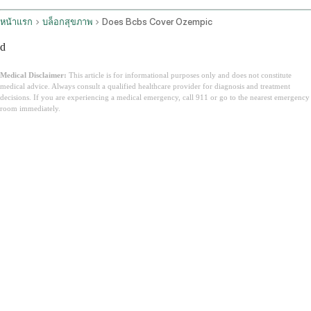
หน้าแรก
บล็อกสุขภาพ
Does Bcbs Cover Ozempic
d
Medical Disclaimer:
This article is for informational purposes only and does not constitute
medical advice. Always consult a qualified healthcare provider for diagnosis and treatment
decisions. If you are experiencing a medical emergency, call 911 or go to the nearest emergency
room immediately.