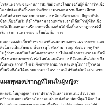
ไวรัสแพร่กระจายผ่านการสัมผัสผิวหนังโดยตรงกับผู้ที่มีการติดเชื้อ
โดยปกติจะเกิดขึ้นระหว่างกิจกรรมทางเพศ รวมถึงการมีเพศ
สัมพันธ์ทางช่องคลอด ทางทวารหนัก หรือทางปาก ปัญหาที่ซับ
ซ้อนเกี่ยวกับเริมคือไวรัสสามารถแพร่กระจายได้แม้ว่าผู้ที่ติดเชื้อ
จะไม่มีแผลพุพองหรืออาการที่มองเห็นได้ ซึ่งเป็นปรากฏการณ์ที่
เรียกว่าการแพร่กระจายโดยไม่มีอาการ
คุณอาจสงสัยเกี่ยวกับช่วงเวลาที่แน่นอนของการแพร่กระจาย และ
สิ่งนี้อาจเป็นเรื่องยากที่จะระบุ ไวรัสสามารถถูกส่งต่อจากคู่รักที่
ไม่รู้ว่าตนเองเป็นเริมเนื่องจากพวกเขาไม่เคยมีอาการมาก่อน อันที่
จริง หลายคนพกพาไวรัสโดยไม่เคยมีอาการที่สังเกตเห็นได้เลย ซึ่ง
เป็นเหตุผลว่าทำไมเริมจึงแพร่หลายมาก และเหตุใดการรู้ว่าคุณ
เป็นเริมจึงไม่ได้หมายความว่าใครบางคนไม่ซื่อสัตย์หรือประมาท
แผลพุพองปรากฏที่ไหนในผู้หญิง?
แผลเริมในผู้หญิงสามารถปรากฏในหลายตำแหน่งทั่วบริเวณ
อวัยวะเพศและบริเวณโดยรอบ ตำแหน่งที่พบบ่อยที่สุด ได้แก่ ริม
ฝีปากด้านนอกของช่องคลอด ซึ่งเรียกว่า labia majora และ labia