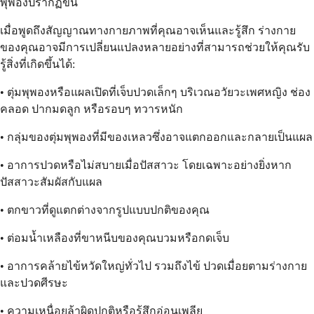
พุพองปรากฏขึ้น
เมื่อพูดถึงสัญญาณทางกายภาพที่คุณอาจเห็นและรู้สึก ร่างกาย
ของคุณอาจมีการเปลี่ยนแปลงหลายอย่างที่สามารถช่วยให้คุณรับ
รู้สิ่งที่เกิดขึ้นได้:
• ตุ่มพุพองหรือแผลเปิดที่เจ็บปวดเล็กๆ บริเวณอวัยวะเพศหญิง ช่อง
คลอด ปากมดลูก หรือรอบๆ ทวารหนัก
• กลุ่มของตุ่มพุพองที่มีของเหลวซึ่งอาจแตกออกและกลายเป็นแผล
• อาการปวดหรือไม่สบายเมื่อปัสสาวะ โดยเฉพาะอย่างยิ่งหาก
ปัสสาวะสัมผัสกับแผล
• ตกขาวที่ดูแตกต่างจากรูปแบบปกติของคุณ
• ต่อมน้ำเหลืองที่ขาหนีบของคุณบวมหรือกดเจ็บ
• อาการคล้ายไข้หวัดใหญ่ทั่วไป รวมถึงไข้ ปวดเมื่อยตามร่างกาย
และปวดศีรษะ
• ความเหนื่อยล้าผิดปกติหรือรู้สึกอ่อนเพลีย