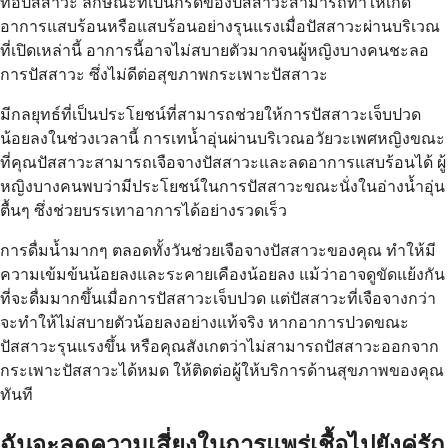
ท่อปัสสาวะ ลักษณะที่เป็นกรดของปัสสาวะสามารถทำให้เกิด
อาการแสบร้อนหรือแสบร้อนอย่างรุนแรงเมื่อปัสสาวะผ่านบริเวณ
ที่เปิดเหล่านี้ อาการนี้อาจไม่สบายตัวมากจนผู้หญิงบางคนชะลอ
การปัสสาวะ ซึ่งไม่ดีต่อสุขภาพกระเพาะปัสสาวะ
มีกลยุทธ์ที่เป็นประโยชน์ที่สามารถช่วยให้การปัสสาวะเจ็บปวด
น้อยลงในช่วงเวลานี้ การเทน้ำอุ่นผ่านบริเวณอวัยวะเพศหญิงขณะ
ที่คุณปัสสาวะสามารถเจือจางปัสสาวะและลดอาการแสบร้อนได้ ผู้
หญิงบางคนพบว่ามีประโยชน์ในการปัสสาวะขณะนั่งในอ่างน้ำอุ่น
ตื้นๆ ซึ่งช่วยบรรเทาอาการได้อย่างรวดเร็ว
การดื่มน้ำมากๆ ตลอดทั้งวันช่วยเจือจางปัสสาวะของคุณ ทำให้มี
ความเข้มข้นน้อยลงและระคายเคืองน้อยลง แม้ว่าอาจดูขัดแย้งกัน
ที่จะดื่มมากขึ้นเมื่อการปัสสาวะเจ็บปวด แต่ปัสสาวะที่เจือจางกว่า
จะทำให้ไม่สบายตัวน้อยลงอย่างแท้จริง หากอาการปวดขณะ
ปัสสาวะรุนแรงขึ้น หรือคุณสังเกตว่าไม่สามารถปัสสาวะออกจาก
กระเพาะปัสสาวะได้หมด ให้ติดต่อผู้ให้บริการด้านสุขภาพของคุณ
ทันที
ฉันจะลดความเสี่ยงในการแพร่เชื้อไปยังคู่รัก