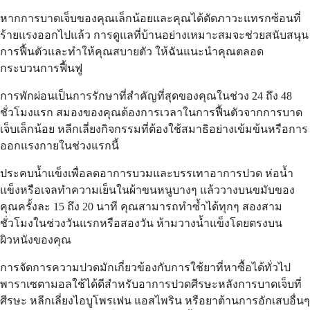
หากการบาดเจ็บของคุณเล็กน้อยและคุณได้ตัดภาวะแทรกซ้อนที่
ร้ายแรงออกไปแล้ว การดูแลที่บ้านอย่างเหมาะสมจะช่วยสนับสนุน
การฟื้นตัวและทำให้คุณสบายตัว ให้ฉันแนะนำคุณตลอด
กระบวนการฟื้นฟู
การพักผ่อนเป็นการรักษาที่สำคัญที่สุดของคุณในช่วง 24 ถึง 48
ชั่วโมงแรก สมองของคุณต้องการเวลาในการฟื้นตัวจากการบาด
เจ็บเล็กน้อย หลีกเลี่ยงกิจกรรมที่ต้องใช้สมาธิอย่างเข้มข้นหรือการ
ออกแรงกายในช่วงแรกนี้
ประคบน้ำแข็งเพื่อลดอาการบวมและบรรเทาอาการปวด ห่อน้ำ
แข็งหรือเจลทำความเย็นในผ้าขนหนูบางๆ แล้ววางบนขมับของ
คุณครั้งละ 15 ถึง 20 นาที คุณสามารถทำซ้ำได้ทุกๆ สองสาม
ชั่วโมงในช่วงวันแรกหรือสองวัน ห้ามวางน้ำแข็งโดยตรงบน
ผิวหนังของคุณ
การจัดการความปวดมักเกี่ยวข้องกับการใช้ยาที่หาซื้อได้ทั่วไป
พาราเซตามอลใช้ได้ดีสำหรับอาการปวดศีรษะหลังการบาดเจ็บที่
ศีรษะ หลีกเลี่ยงไอบูโพรเฟน แอสไพริน หรือยาต้านการอักเสบอื่นๆ