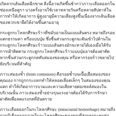
เกิดจากเส้นเลือดฉีกขาด สิ่งนี้อาจเกิดขึ้นช้ากว่าภาวะเลือดออกใน
ช่องเหนือดูรา บางครั้งอาจใช้เวลาหลายวันหรือหลายสัปดาห์ใน
การทำให้เกิดอาการ ผู้สูงอายุมีความเสี่ยงสูงขึ้นเนื่องจากเส้นเลือด
ของพวกเขายืดได้ง่ายขึ้นตามอายุ
กระดูกกะโหลกศีรษะร้าวที่ขมับอาจเป็นแบบเส้นตรง หมายถึงรอย
แตกธรรมดา หรือแบบบุ๋ม ซึ่งชิ้นส่วนกระดูกจะดันเข้าไปด้านใน
กระดูกกะโหลกศีรษะร้าวแบบเส้นตรงมักจะหายได้เองเมื่อได้รับ
การเฝ้าติดตาม กระดูกกะโหลกศีรษะร้าวแบบบุ๋มอาจต้องผ่าตัด
หากชิ้นส่วนกระดูกกดทับสมองของคุณ หรือหากรอยร้าวขยายไป
ยังบริเวณที่สำคัญ
ภาวะสมองช้ำ (brain contusions) คือรอยช้ำบนเนื้อเยื่อสมองของ
คุณเอง การถูกกระแทกทำให้หลอดเลือดเล็กๆ ในสมองของคุณ
แตก ทำให้เกิดอาการบวมและความเสียหายต่อเซลล์สมองใน
บริเวณนั้น ภาวะสมองช้ำอย่างรุนแรงอาจต้องได้รับการรักษา
ผ่าตัดเพื่อลดแรงกดที่อันตราย
ภาวะเลือดออกในกะโหลกศีรษะ (intracranial hemorrhage) หมายถึง
การมีเลือดออกภายในกะโหลกศีรษะของคุณที่ส่งผลกระทบต่อ