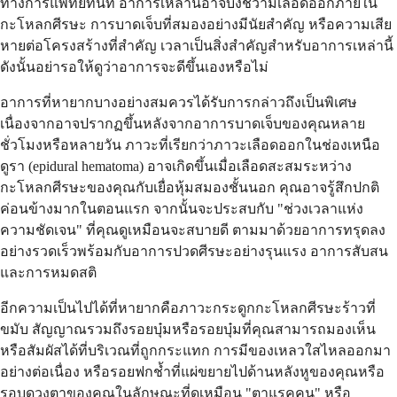
ทางการแพทย์ทันที อาการเหล่านี้อาจบ่งชี้ว่ามีเลือดออกภายใน
กะโหลกศีรษะ การบาดเจ็บที่สมองอย่างมีนัยสำคัญ หรือความเสีย
หายต่อโครงสร้างที่สำคัญ เวลาเป็นสิ่งสำคัญสำหรับอาการเหล่านี้
ดังนั้นอย่ารอให้ดูว่าอาการจะดีขึ้นเองหรือไม่
อาการที่หายากบางอย่างสมควรได้รับการกล่าวถึงเป็นพิเศษ
เนื่องจากอาจปรากฏขึ้นหลังจากอาการบาดเจ็บของคุณหลาย
ชั่วโมงหรือหลายวัน ภาวะที่เรียกว่าภาวะเลือดออกในช่องเหนือ
ดูรา (epidural hematoma) อาจเกิดขึ้นเมื่อเลือดสะสมระหว่าง
กะโหลกศีรษะของคุณกับเยื่อหุ้มสมองชั้นนอก คุณอาจรู้สึกปกติ
ค่อนข้างมากในตอนแรก จากนั้นจะประสบกับ "ช่วงเวลาแห่ง
ความชัดเจน" ที่คุณดูเหมือนจะสบายดี ตามมาด้วยอาการทรุดลง
อย่างรวดเร็วพร้อมกับอาการปวดศีรษะอย่างรุนแรง อาการสับสน
และการหมดสติ
อีกความเป็นไปได้ที่หายากคือภาวะกระดูกกะโหลกศีรษะร้าวที่
ขมับ สัญญาณรวมถึงรอยบุ๋มหรือรอยบุ๋มที่คุณสามารถมองเห็น
หรือสัมผัสได้ที่บริเวณที่ถูกกระแทก การมีของเหลวใสไหลออกมา
อย่างต่อเนื่อง หรือรอยฟกช้ำที่แผ่ขยายไปด้านหลังหูของคุณหรือ
รอบดวงตาของคุณในลักษณะที่ดูเหมือน "ตาแรคคูน" หรือ