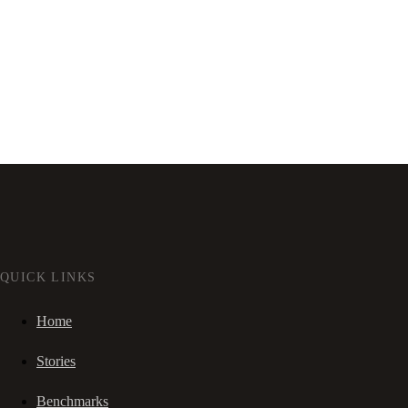
QUICK LINKS
Home
Stories
Benchmarks