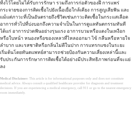
ทิ้งไว้โดยไม่ได้รับการรักษา รวมถึงการก่อตัวของฝี การแพร่
กระจายของการติดเชื้อไปยังเนื้อเยื่อใกล้เคียง การสูญเสียฟัน และ
แม้แต่ภาวะที่เป็นอันตรายถึงชีวิตเช่นภาวะติดเชื้อในกระแสเลือด
อาการทั่วไปที่บ่งบอกถึงความจำเป็นในการดูแลทันตกรรมทันที
ได้แก่ อาการปวดฟันอย่างรุนแรง อาการบวมหรือแดงในเหงือก
หรือใบหน้า หนองหรือของเหลวที่ไหลออกมา ไข้ กลืนหรือหายใจ
ลำบาก และรสชาติหรือกลิ่นไม่ดีในปาก การแทรกแซงในระยะ
เริ่มต้นโดยทันตแพทย์สามารถช่วยป้องกันความเสี่ยงเหล่านี้และ
รับประกันการรักษาการติดเชื้อได้อย่างมีประสิทธิภาพก่อนที่จะแย่
ลง
Medical Disclaimer:
This article is for informational purposes only and does not constitute
medical advice. Always consult a qualified healthcare provider for diagnosis and treatment
decisions. If you are experiencing a medical emergency, call 911 or go to the nearest emergency
room immediately.