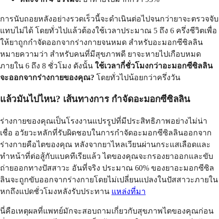
การนับถอยหลังอย่างรวดเร็วนี้จะดำเนินต่อไปจนกว่ายาจะตรวจจับ
แทบไม่ได้ โดยทั่วไปแล้วต้องใช้เวลาประมาณ 5 ถึง 6 ครึ่งชีวิตเพื่อ
ให้ยาถูกกำจัดออกจากร่างกายจนหมด สำหรับอะมอกซีซิลลิน
หมายความว่า สำหรับคนที่มีสุขภาพดี ยาจะหายไปเกือบหมด
ภายใน 6 ถึง 8 ชั่วโมง ดังนั้น
ใช้เวลากี่ชั่วโมงกว่าอะมอกซีซิลลิน
จะออกจากร่างกายของคุณ?
โดยทั่วไปน้อยกว่าครึ่งวัน
แล้วมันไปไหน? เส้นทางการ
กำจัดอะมอกซีซิลลิน
ร่างกายของคุณเป็นโรงงานแปรรูปที่มีประสิทธิภาพอย่างไม่น่า
เชื่อ อวัยวะหลักที่รับผิดชอบในการกำจัดอะมอกซีซิลลินออกจาก
ร่างกายคือไตของคุณ หลังจากยาไหลเวียนผ่านกระแสเลือดและ
ทำหน้าที่ต่อสู้กับแบคทีเรียแล้ว ไตของคุณจะกรองยาออกและขับ
ถ่ายออกทางปัสสาวะ อันที่จริง ประมาณ 60% ของยาอะมอกซีซิล
ลินจะถูกขับออกจากร่างกายโดยไม่เปลี่ยนแปลงในปัสสาวะภายใน
หกถึงแปดชั่วโมงหลังรับประทาน
แหล่งที่มา
นี่คือเหตุผลที่แพทย์มักจะสอบถามเกี่ยวกับสุขภาพไตของคุณก่อน