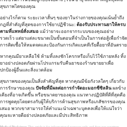
สุขภาพไตของคุณ
อย่างไรก็ตาม ระยะเวลาสั้นๆ ของยาในร่างกายของคุณเน้นย้ำถึง
กฎที่สำคัญที่สุดของการใช้ยาปฏิชีวนะ:
ต้องรับประทานยาให้ครบ
ตามที่แพทย์สั่งเสมอ
แม้ว่ายาจะออกจากระบบของคุณอย่าง
รวดเร็ว แต่ยาแต่ละขนาดเป็นขั้นตอนที่จำเป็นในการต่อสู้เพื่อกำจัด
การติดเชื้อให้หมดจดและป้องกันการเกิดแบคทีเรียดื้อยาที่อันตราย
หากคุณมียาเหลือใช้ ห้ามทิ้งลงชักโครกหรือเก็บไว้ใช้ภายหลัง ทิ้ง
ยาอย่างปลอดภัยผ่านโปรแกรมรับคืนยาของร้านขายยาเพื่อ
ปกป้องผู้อื่นและสิ่งแวดล้อม
สุขภาพของคุณเป็นสิ่งสำคัญที่สุด หากคุณมีข้อกังวลใดๆ เกี่ยวกับ
การรักษาของคุณ
ปัจจัยที่มีผลต่อการกำจัดอะมอกซีซิลลิน
ผลข้าง
เคียงที่อาจเกิดขึ้น หรือขนาดยาของคุณ แนวทางปฏิบัติที่ดีที่สุดคือ
การพูดคุยโดยตรงกับผู้ให้บริการด้านสุขภาพหรือเภสัชกรของคุณ
เสมอ พวกเขาสามารถให้คำแนะนำเฉพาะบุคคลเพื่อให้แน่ใจว่า
คุณจะหายดีอย่างปลอดภัยและมีประสิทธิภาพ
Medical Disclaimer:
This article is for informational purposes only and does not constitute