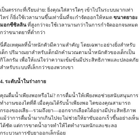
เป็นตรรกะที่เรียบง่าย: ยิ่งคุณใส่สารใดๆ เข้าไปในระบบมากเท่า
ไหร่ ก็ยิ่งใช้เวลานานขึ้นเท่านั้นที่จะกำจัดออกให้หมด
ขนาดยาอะ
มอกซีซิลลิน
ที่สูงกว่าจะใช้เวลานานกว่าในการกำจัดออกจนหมด
กว่าขนาดยาที่ต่ำกว่า
นี่คือเหตุผลที่น้ำหนักตัวมีความสำคัญ โดยเฉพาะอย่างยิ่งสำหรับ
เด็ก ปริมาณยาสำหรับเด็กมักคำนวณตามน้ำหนักตัวของเด็กเป็น
กิโลกรัม เพื่อให้แน่ใจว่าความเข้มข้นมีประสิทธิภาพและปลอดภัย
สำหรับระบบที่เล็กกว่าของพวกเขา
4. ระดับน้ำในร่างกาย
คุณดื่มน้ำเพียงพอหรือไม่? การดื่มน้ำให้เพียงพอช่วยสนับสนุนการ
ทำงานของไตที่ดี เมื่อคุณได้รับน้ำเพียงพอ ไตของคุณสามารถ
กรองของเสีย—รวมถึงยา—ออกจากเลือดได้อย่างมีประสิทธิภาพ
แม้ว่าการดื่มน้ำมากเกินไปจะไม่ช่วยให้ยาขับออกเร็วขึ้นอย่างเห็น
ได้ชัด แต่การขาดน้ำอาจทำให้ไตทำงานหนักและชะลอ
กระบวนการขับยาออกเล็กน้อย