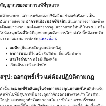
สัญญาณของอาการแพ้ที่รุนแรง
แม้จะหายาก แต่การแพ้อะมอกซีซิลลินอย่างแท้จริงอาจเป็น
อันตรายถึงชีวิต
อาการแพ้อะมอกซีซิลลิน
นั้นแตกต่างจากผลข้าง
เคียงอย่างมาก และต้องการการดูแลจากแพทย์ทันที โทร 911 หรือ
ไปห้องฉุกเฉินที่ใกล้ที่สุดหากคุณมีอาการใดๆ ต่อไปนี้หลังจากรับ
ประทานอะมอกซีซิลลิน
แหล่งที่มา
:
ลมพิษ
(ผื่นแดงคันนูนบนผิวหนัง)
อาการบวม
ที่ใบหน้า ริมฝีปาก ลิ้น หรือลำคอ
หายใจลำบาก
หรือมีเสียงหวีด
เวียนศีรษะหรือหน้ามืด
สรุป: ออกฤทธิ์เร็ว แต่ต้องปฏิบัติตามกฎ
ดังนั้น
อะมอกซีซิลลินอยู่ในร่างกายของคุณนานแค่ไหน?
สำหรับ
คนทั่วไปที่มีสุขภาพดี ยาจะถูกกำจัดออกอย่างรวดเร็ว โดยส่วน
ใหญ่ของยาจะถูกกำจัดออกภายใน 12 ชั่วโมง ความเร็วของ
กระบวนการนี้ขึ้นอยู่กับปัจจัยต่างๆ เช่น อายุ และที่สำคัญที่สุดคือ