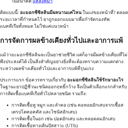
ในอนาคต
แหล่งที่มา
คิดแบบนี้:
อะมอกซีซิลลินมีผลนานแค่ไหน
ในแง่ของหน้าที่? ตลอด
ระยะเวลาที่กำหนดไว้ ยาถูกออกแบบมาเพื่อกำจัดกองทัพ
แบคทีเรียทั้งหมด ไม่ใช่แค่แนวหน้า
การจัดการผลข้างเคียงทั่วไปและอาการแพ้
แม้ว่าอะมอกซีซิลลินจะเป็นยาช่วยชีวิต แต่ก็อาจมีผลข้างเคียงที่ไม่
พึงประสงค์ได้ เป็นสิ่งสำคัญอย่างยิ่งที่จะต้องทราบความแตกต่าง
ระหว่างผลข้างเคียงทั่วไปและอาการแพ้ที่รุนแรง
ประการแรก ข้อควรทราบเกี่ยวกับ
อะมอกซีซิลลินใช้รักษาอะไร
ในฐานะยาปฏิชีวนะชนิดออกฤทธิ์กว้าง จึงเป็นตัวเลือกแรกสำหรับ
การติดเชื้อแบคทีเรียทั่วไปหลายชนิด รวมถึง:
การติดเชื้อหู จมูก และลำคอ (เช่น คอหอยอักเสบจากเชื้อส
เตรปโตคอคคัส และไซนัสอักเสบ)
การติดเชื้อในอก เช่น ปอดอักเสบ และหลอดลมอักเสบ
การติดเชื้อทางเดินปัสสาวะ (UTIs)