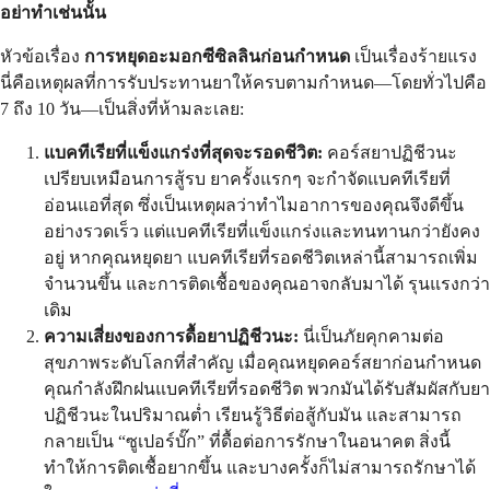
อย่าทำเช่นนั้น
หัวข้อเรื่อง
การหยุดอะมอกซีซิลลินก่อนกำหนด
เป็นเรื่องร้ายแรง
นี่คือเหตุผลที่การรับประทานยาให้ครบตามกำหนด—โดยทั่วไปคือ
7 ถึง 10 วัน—เป็นสิ่งที่ห้ามละเลย:
แบคทีเรียที่แข็งแกร่งที่สุดจะรอดชีวิต:
คอร์สยาปฏิชีวนะ
เปรียบเหมือนการสู้รบ ยาครั้งแรกๆ จะกำจัดแบคทีเรียที่
อ่อนแอที่สุด ซึ่งเป็นเหตุผลว่าทำไมอาการของคุณจึงดีขึ้น
อย่างรวดเร็ว แต่แบคทีเรียที่แข็งแกร่งและทนทานกว่ายังคง
อยู่ หากคุณหยุดยา แบคทีเรียที่รอดชีวิตเหล่านี้สามารถเพิ่ม
จำนวนขึ้น และการติดเชื้อของคุณอาจกลับมาได้ รุนแรงกว่า
เดิม
ความเสี่ยงของการดื้อยาปฏิชีวนะ:
นี่เป็นภัยคุกคามต่อ
สุขภาพระดับโลกที่สำคัญ เมื่อคุณหยุดคอร์สยาก่อนกำหนด
คุณกำลังฝึกฝนแบคทีเรียที่รอดชีวิต พวกมันได้รับสัมผัสกับยา
ปฏิชีวนะในปริมาณต่ำ เรียนรู้วิธีต่อสู้กับมัน และสามารถ
กลายเป็น “ซูเปอร์บั๊ก” ที่ดื้อต่อการรักษาในอนาคต สิ่งนี้
ทำให้การติดเชื้อยากขึ้น และบางครั้งก็ไม่สามารถรักษาได้