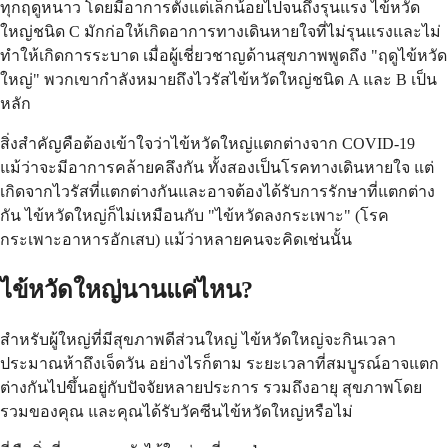
ทุกฤดูหนาว โดยมีอาการตั้งแต่เล็กน้อยไปจนถึงรุนแรง ไข้หวัด
ใหญ่ชนิด C มักก่อให้เกิดอาการทางเดินหายใจที่ไม่รุนแรงและไม่
ทำให้เกิดการระบาด เมื่อผู้เชี่ยวชาญด้านสุขภาพพูดถึง "ฤดูไข้หวัด
ใหญ่" พวกเขากำลังหมายถึงไวรัสไข้หวัดใหญ่ชนิด A และ B เป็น
หลัก
สิ่งสำคัญคือต้องเข้าใจว่าไข้หวัดใหญ่แตกต่างจาก COVID-19
แม้ว่าจะมีอาการคล้ายคลึงกัน ทั้งสองเป็นโรคทางเดินหายใจ แต่
เกิดจากไวรัสที่แตกต่างกันและอาจต้องได้รับการรักษาที่แตกต่าง
กัน ไข้หวัดใหญ่ก็ไม่เหมือนกับ "ไข้หวัดลงกระเพาะ" (โรค
กระเพาะอาหารอักเสบ) แม้ว่าหลายคนจะคิดเช่นนั้น
ไข้หวัดใหญ่นานแค่ไหน?
สำหรับผู้ใหญ่ที่มีสุขภาพดีส่วนใหญ่ ไข้หวัดใหญ่จะกินเวลา
ประมาณห้าถึงเจ็ดวัน อย่างไรก็ตาม ระยะเวลาที่สมบูรณ์อาจแตก
ต่างกันไปขึ้นอยู่กับปัจจัยหลายประการ รวมถึงอายุ สุขภาพโดย
รวมของคุณ และคุณได้รับวัคซีนไข้หวัดใหญ่หรือไม่