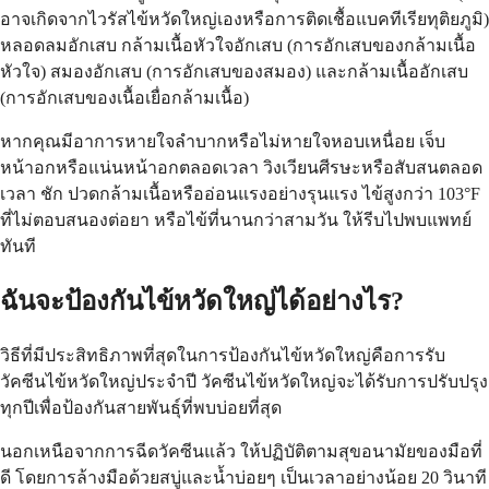
อาจเกิดจากไวรัสไข้หวัดใหญ่เองหรือการติดเชื้อแบคทีเรียทุติยภูมิ)
หลอดลมอักเสบ กล้ามเนื้อหัวใจอักเสบ (การอักเสบของกล้ามเนื้อ
หัวใจ) สมองอักเสบ (การอักเสบของสมอง) และกล้ามเนื้ออักเสบ
(การอักเสบของเนื้อเยื่อกล้ามเนื้อ)
หากคุณมีอาการหายใจลำบากหรือไม่หายใจหอบเหนื่อย เจ็บ
หน้าอกหรือแน่นหน้าอกตลอดเวลา วิงเวียนศีรษะหรือสับสนตลอด
เวลา ชัก ปวดกล้ามเนื้อหรืออ่อนแรงอย่างรุนแรง ไข้สูงกว่า 103°F
ที่ไม่ตอบสนองต่อยา หรือไข้ที่นานกว่าสามวัน ให้รีบไปพบแพทย์
ทันที
ฉันจะป้องกันไข้หวัดใหญ่ได้อย่างไร?
วิธีที่มีประสิทธิภาพที่สุดในการป้องกันไข้หวัดใหญ่คือการรับ
วัคซีนไข้หวัดใหญ่ประจำปี วัคซีนไข้หวัดใหญ่จะได้รับการปรับปรุง
ทุกปีเพื่อป้องกันสายพันธุ์ที่พบบ่อยที่สุด
นอกเหนือจากการฉีดวัคซีนแล้ว ให้ปฏิบัติตามสุขอนามัยของมือที่
ดี โดยการล้างมือด้วยสบู่และน้ำบ่อยๆ เป็นเวลาอย่างน้อย 20 วินาที