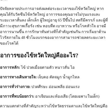
ปัจจัยหลายประการอาจส่งผลต่อระยะเวลาของไข้หวัดใหญ่ หาก
คุณได้รับวัคซีนไข้หวัดใหญ่ อาการของคุณอาจไม่รุนแรงและ
ระยะเวลาสั้นลง เด็กเล็ก ผู้ใหญ่อายุ 65 ปีขึ้นไป สตรีมีครรภ์ และผู้ที่
มีภาวะสุขภาพเรื้อรัง เช่น หอบหืด เบาหวาน หรือโรคหัวใจ อาจมี
อาการนานขึ้น การรักษาทันท่วงทีก็สำคัญเช่นกัน การเริ่มยาต้าน
ไวรัสภายใน 48 ชั่วโมงแรกของอาการสามารถช่วยลดระยะเวลา
ของโรคได้
อาการของไข้หวัดใหญ่คืออะไร?
อาการหลัก:
ไข้ ปวดเมื่อยตามตัว หนาวสั่น ไอ
อาการทางเดินหายใจ:
เจ็บคอ คัดจมูก น้ำมูกไหล
อาการทั่วร่างกาย:
ปวดศีรษะ อ่อนเพลีย อ่อนแรง
อาการที่พบน้อยกว่า:
อาเจียนและท้องเสีย (โดยเฉพาะในเด็ก)
ความแตกต่างที่สำคัญระหว่างไข้หวัดธรรมดาและไข้หวัดใหญ่คือ