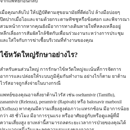
จากแพทย์ก่อนกลับ
เมื่อคุณกลับไป ให้ปฏิบัติตามสุขอนามัยที่ดีต่อไป ล้างมือบ่อยๆ
ปิดปากเมื่อไอและจามด้วยกระดาษทิชชูหรือข้อศอก และพิจารณา
สวมหน้ากากหากคุณยังมีอาการทางเดินหายใจที่หลงเหลืออยู่
หลีกเลี่ยงการสัมผัสใกล้ชิดกับเพื่อนร่วมงานระหว่างการประชุม
และใส่ใจกับการฆ่าเชื้อบริเวณที่ทำงานของคุณ
ไข้หวัดใหญ่รักษาอย่างไร?
สำหรับคนส่วนใหญ่ การรักษาไข้หวัดใหญ่จะเน้นที่การจัดการ
อาการและปล่อยให้ระบบภูมิคุ้มกันทำงาน อย่างไรก็ตาม ยาต้าน
ไวรัสอาจถูกสั่งจ่ายในบางกรณี
แพทย์ของคุณอาจสั่งยาต้านไวรัส เช่น oseltamivir (Tamiflu),
zanamivir (Relenza), peramivir (Rapivab) หรือ baloxavir marboxil
(Xofluza) หากคุณมีความเสี่ยงสูงต่อภาวะแทรกซ้อน มีอาการน้อย
กว่า 48 ชั่วโมง มีอาการรุนแรง หรืออาศัยอยู่กับหรือดูแลผู้ที่มี
ความเสี่ยงสูง ยาเหล่านี้สามารถลดระยะเวลาการป่วยของคุณได้
ประมาณหนึ่งวันและลดความรุนแรงของอาการ