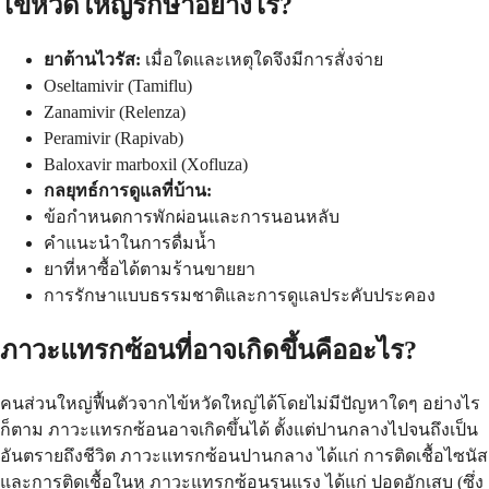
ไข้หวัดใหญ่รักษาอย่างไร?
ยาต้านไวรัส:
เมื่อใดและเหตุใดจึงมีการสั่งจ่าย
Oseltamivir (Tamiflu)
Zanamivir (Relenza)
Peramivir (Rapivab)
Baloxavir marboxil (Xofluza)
กลยุทธ์การดูแลที่บ้าน:
ข้อกำหนดการพักผ่อนและการนอนหลับ
คำแนะนำในการดื่มน้ำ
ยาที่หาซื้อได้ตามร้านขายยา
การรักษาแบบธรรมชาติและการดูแลประคับประคอง
ภาวะแทรกซ้อนที่อาจเกิดขึ้นคืออะไร?
คนส่วนใหญ่ฟื้นตัวจากไข้หวัดใหญ่ได้โดยไม่มีปัญหาใดๆ อย่างไร
ก็ตาม ภาวะแทรกซ้อนอาจเกิดขึ้นได้ ตั้งแต่ปานกลางไปจนถึงเป็น
อันตรายถึงชีวิต ภาวะแทรกซ้อนปานกลาง ได้แก่ การติดเชื้อไซนัส
และการติดเชื้อในหู ภาวะแทรกซ้อนรุนแรง ได้แก่ ปอดอักเสบ (ซึ่ง