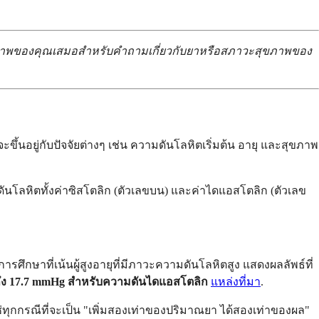
านสุขภาพของคุณเสมอสำหรับคำถามเกี่ยวกับยาหรือสภาวะสุขภาพของ
ึ้นอยู่กับปัจจัยต่างๆ เช่น ความดันโลหิตเริ่มต้น อายุ และสุขภาพ
ันโลหิตทั้งค่าซิสโตลิก (ตัวเลขบน) และค่าไดแอสโตลิก (ตัวเลข
ารศึกษาที่เน้นผู้สูงอายุที่มีภาวะความดันโลหิตสูง แสดงผลลัพธ์ที่
ถึง 17.7 mmHg สำหรับความดันไดแอสโตลิก
แหล่งที่มา
.
ทุกกรณีที่จะเป็น "เพิ่มสองเท่าของปริมาณยา ได้สองเท่าของผล"