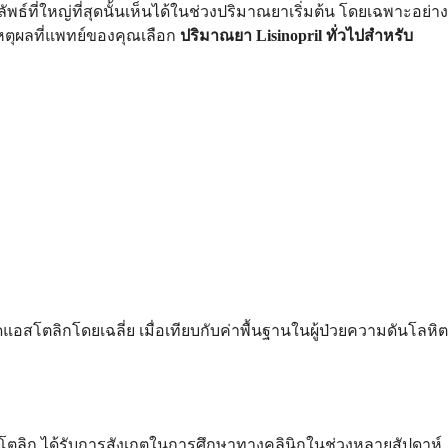
ลัพธ์ที่ใหญ่ที่สุดนั้นเห็นได้ในช่วงปริมาณยาเริ่มต้น โดยเฉพาะอย่าง
อเหตุผลที่แพทย์ของคุณเลือก
ปริมาณยา Lisinopril ทั่วไปสำหรับ
สโตลิกโดยเฉลี่ย เมื่อเทียบกับค่าพื้นฐานในผู้ป่วยความดันโลหิต
โตลิก ได้รับการสังเกตในการศึกษาทางคลินิกในช่วงหลายสัปดาห์