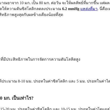
ริมาณยาจาก 10 มก. เป็น 80 มก. ต่อวัน จะให้ผลลัพธ์ที่มากขึ้น แต่ผล
 ส่งผลให้ความดันซิสโตลิกลดลงประมาณ
6.2 mmHg
แหล่งที่มา
. นี่คื
ธิภาพสูงสุดกับผลข้างเคียงน้อยที่สุด
ือที่มีประสิทธิภาพในการจัดการความดันโลหิตสูง
ได้ประมาณ 8-10 มม. ปรอทในค่าซิสโตลิก และ 5 มม. ปรอทในค่าไดแอ
มก. เป็นเท่าไร?
 15-20 มม. ปรอทในค่าซิสโตลิก และ 10-15 มม. ปรอทในค่าไดแอส