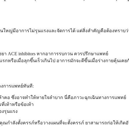
น ส่วนใหญ่มีอาการไม่รุนแรงและจัดการได้ แต่สิ่งสำคัญคือต้องทราบ
ุดของยา ACE inhibitors หากอาการรบกวน ควรปรึกษาแพทย์
กหรือเมื่อลุกขึ้นเร็วเกินไป อาการมักจะดีขึ้นเมื่อร่างกายคุ้นเค
ทางการแพทย์ทันที:
ือลำคอ ซึ่งอาจทำให้หายใจลำบาก นี่คือภาวะฉุกเฉินทางการแพทย์
่เท้าหรือข้อเท้า
้องรุนแรง
คุณกำลังตั้งครรภ์หรือวางแผนที่จะตั้งครรภ์ ยาสามารถก่อให้เกิด