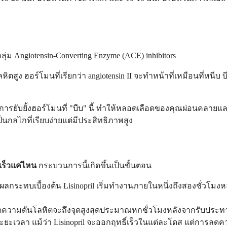
ลุ่ม Angiotensin-Converting Enzyme (ACE) inhibitors
ิตสูง ฮอร์โมนที่เรียกว่า angiotensin II จะทำหน้าที่เหมือนที่หนีบ
 II การยับยั้งฮอร์โมนที่ "บีบ" นี้ ทำให้หลอดเลือดของคุณผ่อนคลาย
กลไกที่เรียบง่ายแต่มีประสิทธิภาพสูง
ลเร็วแค่ไหน
กระบวนการนี้เกิดขึ้นเป็นขั้นตอน
สผลกระทบเบื้องต้น Lisinopril เริ่มทำงานภายในหนึ่งถึงสองชั่ว
มดันโลหิตจะถึงจุดสูงสุดประมาณหกชั่วโมงหลังจากรับประทานยาน
งระยะเวลา แม้ว่า Lisinopril จะออกฤทธิ์เร็วในแต่ละโดส แต่การลดค