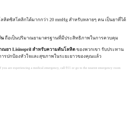
ลหิตซิสโตลิกได้มากกว่า 20 mmHg สำหรับหลายๆ คน เป็นยาที่ได้
ัน
ถือเป็นปริมาณยามาตรฐานที่มีประสิทธิภาพในการควบคุม
าณยา Lisinopril สำหรับความดันโลหิต
ของพวกเขา รับประทาน
ไปสู่การปกป้องหัวใจและสุขภาพในระยะยาวของคุณแล้ว
. If you are experiencing a medical emergency, call 911 or go to the nearest emergency room