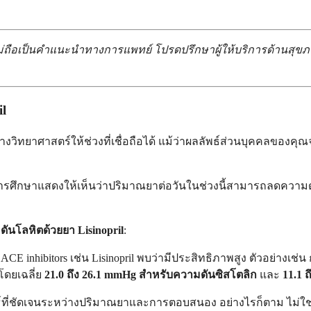
น และไม่ถือเป็นคำแนะนำทางการแพทย์ โปรดปรึกษาผู้ให้บริการด้
il
ทยาศาสตร์ให้ช่วงที่เชื่อถือได้ แม้ว่าผลลัพธ์ส่วนบุคคลของคุณจะข
 การศึกษาแสดงให้เห็นว่าปริมาณยาต่อวันในช่วงนี้สามารถลดความด
นโลหิตด้วยยา Lisinopril
:
inhibitors เช่น Lisinopril พบว่ามีประสิทธิภาพสูง ตัวอย่างเช่น ก
โดยเฉลี่ย
21.0 ถึง 26.1 mmHg สำหรับความดันซิสโตลิก
และ
11.1 
ธ์ที่ชัดเจนระหว่างปริมาณยาและการตอบสนอง อย่างไรก็ตาม ไม่ใช่