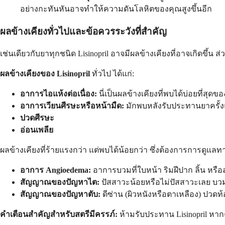
อย่างกะทันหันอาจทำให้ความดันโลหิตของคุณสูงขึ้นอีก
ผลข้างเคียงทั่วไปและข้อควรระวังที่สำคัญ
เช่นเดียวกับยาทุกชนิด Lisinopril อาจมีผลข้างเคียงที่อาจเกิดขึ้
ผลข้างเคียงของ Lisinopril
ทั่วไป ได้แก่:
อาการไอแห้งต่อเนื่อง:
นี่เป็นผลข้างเคียงที่พบได้บ่อยที่ส
อาการเวียนศีรษะหรือหน้ามืด:
มักพบหลังรับประทานยาครั้งแร
ปวดศีรษะ
อ่อนเพลีย
ผลข้างเคียงที่ร้ายแรงกว่า แต่พบได้น้อยกว่า ซึ่งต้องการการดูแล
อาการ Angioedema:
อาการบวมที่ใบหน้า ริมฝีปาก ลิ้น หร
สัญญาณของปัญหาไต:
ปัสสาวะน้อยหรือไม่ปัสสาวะเลย บวมที
สัญญาณของปัญหาตับ:
ดีซ่าน (ผิวหนังหรือตาเหลือง) ปวดท
คำเตือนสำคัญสำหรับสตรีมีครรภ์:
ห้ามรับประทาน Lisinopril หาก