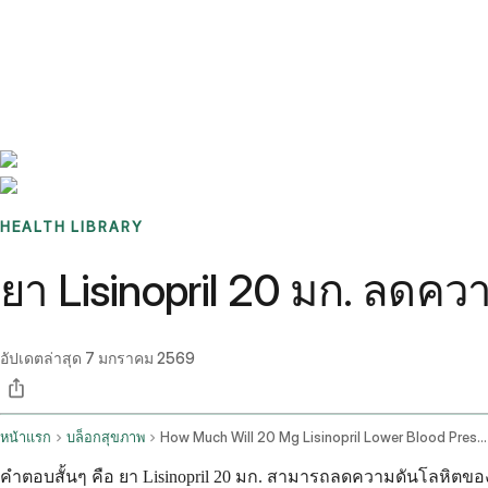
Benchmarks
Stories
FAQ
Sign up / Log in
HEALTH LIBRARY
ยา Lisinopril 20 มก. ลดควา
อัปเดตล่าสุด
7 มกราคม 2569
หน้าแรก
บล็อกสุขภาพ
How Much Will 20 Mg Lisinopril Lower Blood Pressure
คำตอบสั้นๆ คือ ยา Lisinopril 20 มก. สามารถลดความดันโลหิตของค