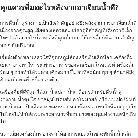
คุณควรดื่มอะไรหลังจากอาเจียนน้ำดี?
การคืนน้ำสู่ร่างกายเป็นสิ่งสำคัญอย่างยิ่งหลังจากการอาเจียนน้ำดี
เนื่องจากคุณสูญเสียของเหลวและแร่ธาตุที่สำคัญที่เรียกว่าอิเล็ก
โทรไลต์ อย่างไรก็ตาม สิ่งที่คุณดื่มและวิธีการดื่มก็มีความสำคัญ
พอ ๆ กับปริมาณ
เริ่มต้นด้วยของเหลวใสที่อุณหภูมิห้องหรือเย็นเล็กน้อย เครื่องดื่ม
เย็น ๆ อาจทำให้กระเพาะอาหารของคุณช็อก ในขณะที่เครื่องดื่ม
ร้อน ๆ อาจทำให้ระคายเคืองมากขึ้น จิบทีละน้อยทุก ๆ ห้านาทีถึง
สิบนาทีแทนที่จะดื่มรวดเดียว
เครื่องดื่มที่ดีที่สุด ได้แก่ น้ำเปล่า น้ำเกลือแร่สำหรับคืนน้ำสู่
ร่างกาย น้ำซุปใส ชาสมุนไพร เช่น คาโมมายล์ หรือเปปเปอร์มินต์
และน้ำแอปเปิลเจือจาง ของเหลวเหล่านี้จะทดแทนสิ่งที่คุณสูญเสีย
ไปโดยไม่ทำให้กระเพาะอาหารที่บอบบางของคุณทำงานหนักเกิน
ไป
หลีกเลี่ยงเครื่องดื่มที่อาจทำให้อาการแย่ลงในช่วงพักฟื้นนี้ หลีก