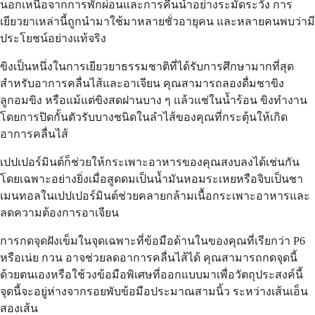
นอกเหนือจากการพักผ่อนและการคืนน้ำอย่างระมัดระวัง การ
เยียวยาเหล่านี้ถูกนำมาใช้มาหลายชั่วอายุคน และหลายคนพบว่ามี
ประโยชน์อย่างแท้จริง
ขิงเป็นหนึ่งในการเยียวยาธรรมชาติที่ได้รับการศึกษามากที่สุด
สำหรับอาการคลื่นไส้และอาเจียน คุณสามารถลองดื่มชาขิง
ลูกอมขิง หรือแม้แต่ขิงสดฝานบาง ๆ แล้วแช่ในน้ำร้อน ขิงทำงาน
โดยการปิดกั้นตัวรับบางชนิดในลำไส้ของคุณที่กระตุ้นให้เกิด
อาการคลื่นไส้
เปปเปอร์มินต์ก็ช่วยให้กระเพาะอาหารของคุณสงบลงได้เช่นกัน
โดยเฉพาะอย่างยิ่งเมื่อสูดดมเป็นน้ำมันหอมระเหยหรือจิบเป็นชา
เมนทอลในเปปเปอร์มินต์ช่วยคลายกล้ามเนื้อกระเพาะอาหารและ
ลดความต้องการอาเจียน
การกดจุดฝังเข็มในจุดเฉพาะที่ข้อมือด้านในของคุณที่เรียกว่า P6
หรือเน่ย กวน อาจช่วยลดอาการคลื่นไส้ได้ คุณสามารถกดจุดนี้
ด้วยตนเองหรือใช้วงข้อมือพิเศษที่ออกแบบมาเพื่อวัตถุประสงค์นี้
จุดนี้จะอยู่ห่างจากรอยพับข้อมือประมาณสามนิ้ว ระหว่างเส้นเอ็น
สองเส้น