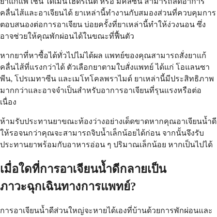
ยาแก้แพ้ เช่น ไดเมนไฮดริเนต หรือ มีคลีซีน สามารถลดอาการ
คลื่นไส้และอาเจียนได้ ยาเหล่านี้ทำงานกับสมองส่วนที่ควบคุมการ
ตอบสนองต่อการอาเจียน บ่อยครั้งที่ยาเหล่านี้ทำให้ง่วงนอน ซึ่ง
อาจช่วยให้คุณพักผ่อนได้ในขณะที่ฟื้นตัว
หากยาที่หาซื้อได้ทั่วไปไม่ได้ผล แพทย์ของคุณสามารถสั่งยาแก้
คลื่นไส้ที่แรงกว่าได้ ตัวเลือกยาตามใบสั่งแพทย์ ได้แก่ โอแลนซา
พีน, โปรเมทาซีน และเมโทโคลพราไมด์ ยาเหล่านี้มีประสิทธิภาพ
มากกว่าและอาจจำเป็นสำหรับอาการอาเจียนที่รุนแรงหรือต่อ
เนื่อง
ห้ามรับประทานยาขณะท้องว่างอย่างเด็ดขาดหากคุณอาเจียนน้ำดี
ให้รอจนกว่าคุณจะสามารถจิบน้ำเล็กน้อยได้ก่อน จากนั้นจึงรับ
ประทานยาพร้อมกับอาหารอ่อน ๆ ปริมาณเล็กน้อย หากเป็นไปได้
เมื่อใดที่การอาเจียนน้ำดีกลายเป็น
ภาวะฉุกเฉินทางการแพทย์?
การอาเจียนน้ำดีส่วนใหญ่จะหายได้เองที่บ้านด้วยการพักผ่อนและ