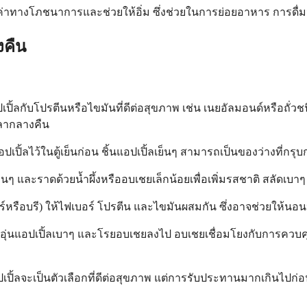
ณค่าทางโภชนาการและช่วยให้อิ่ม ซึ่งช่วยในการย่อยอาหาร การดื่ม
งคืน
ปเปิ้ลกับโปรตีนหรือไขมันที่ดีต่อสุขภาพ เช่น เนยอัลมอนด์หรือถั่ว
ลากลางคืน
ปเปิ้ลไว้ในตู้เย็นก่อน ชิ้นแอปเปิ้ลเย็นๆ สามารถเป็นของว่างที่กร
อื่นๆ และราดด้วยน้ำผึ้งหรืออบเชยเล็กน้อยเพื่อเพิ่มรสชาติ สลัดเบ
ดดาร์หรือบรี) ให้ไฟเบอร์ โปรตีน และไขมันผสมกัน ซึ่งอาจช่วยให้น
องอุ่นแอปเปิ้ลเบาๆ และโรยอบเชยลงไป อบเชยเชื่อมโยงกับการควบคุ
อปเปิ้ลจะเป็นตัวเลือกที่ดีต่อสุขภาพ แต่การรับประทานมากเกินไป