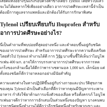
เสียดแทงอย่างรุนแรงรอบดวงตาข้างเดียว Tylenol โดยทั่วไปแล้ว
จะไม่ได้ผลหากใช้เพียงอย่างเดียว อาการปวดศีรษะเหล่านี้จำเป็น
ต้องมีการดูแลจากแพทย์และมักต้องได้รับการรักษาพิเศษ
Tylenol เปรียบเทียบกับ Ibuprofen สำหรับ
อาการปวดศีรษะอย่างไร?
นี่เป็นคำถามที่พบบ่อยที่สุดอย่างหนึ่ง และคำตอบขึ้นอยู่กับชนิด
ของอาการปวดศีรษะ สำหรับอาการปวดศีรษะจากความตึงเครียด
โดยทั่วไป Tylenol ทำงานได้ดี การ
วิจัย
บางชิ้นชี้ให้เห็นว่าไอบูโพ
รเฟน 400 มก. อาจให้การบรรเทาอาการปวดศีรษะจากการหด
เกร็งของกล้ามเนื้อได้ดีกว่าพาราเซตามอล 1,000 มก. เล็กน้อย แต่
ทั้งสองชนิดก็ดีกว่ายาหลอกอย่างมีนัยสำคัญ
ความแตกต่างในทางปฏิบัติขึ้นอยู่กับร่างกายและประวัติสุขภาพ
ของคุณ Tylenol มักเป็นตัวเลือกที่ดีกว่าหากคุณมีปัญหากระเพาะ
อาหาร กำลังใช้ยาต้านการแข็งตัวของเลือด หรือตั้งครรภ์ ไอบูโพ
รเฟนอาจดีกว่าหากการอักเสบเป็นส่วนหนึ่งของปัญหา บางคนพบ
ว่ายาชนิดหนึ่งทำงานได้ดีกว่าอีกชนิดหนึ่งสำหรับพวกเขา และ