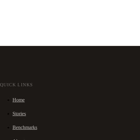
QUICK LINKS
Home
Stories
Benchmarks