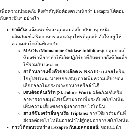
เพื่อความปลอดภัย สิ่งสำคัญคือต้องตระหนักว่า Lexapro โต้ตอบ
กับสารอื่นๆ อย่างไร
ยาตีกัน:
แจ้งแพทย์ของคุณเสมอเกี่ยวกับยาทุกชนิด
ผลิตภัณฑ์เสริมอาหาร และสมุนไพรที่คุณกำลังใช้อยู่ ให้
ความสนใจเป็นพิเศษกับ:
MAOIs (Monoamine Oxidase Inhibitors):
กลุ่มยาแก้
ซึมเศร้าที่อาจทำให้เกิดปฏิกิริยาที่อันตรายถึงชีวิตเมื่อ
ใช้ร่วมกับ Lexapro
ยาต้านการแข็งตัวของเลือด & NSAIDs:
(แอสไพริน,
ไอบูโพรเฟน, นาพรอกเซน) อาจเพิ่มความเสี่ยงของ
เลือดออกในกระเพาะอาหารหรือลำไส้
เซนต์จอห์นเวิร์ต (St. John's Wort):
ผลิตภัณฑ์เสริม
อาหารจากสมุนไพรนี้สามารถเพิ่มระดับเซโรโทนิน
เพิ่มความเสี่ยงของกลุ่มอาการเซโรโทนิน
ยาแก้ซึมเศร้าอื่นๆ หรือ Triptans:
การใช้ยาร่วมกันที่
ส่งผลต่อเซโรโทนินอาจนำไปสู่กลุ่มอาการเซโรโทนิน
การโต้ตอบระหว่าง Lexapro กับแอลกอฮอล์:
ขอแนะนำ