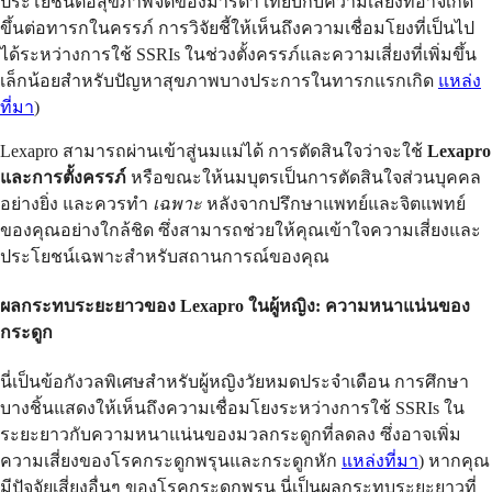
ประโยชน์ต่อสุขภาพจิตของมารดา เทียบกับความเสี่ยงที่อาจเกิด
ขึ้นต่อทารกในครรภ์ การวิจัยชี้ให้เห็นถึงความเชื่อมโยงที่เป็นไป
ได้ระหว่างการใช้ SSRIs ในช่วงตั้งครรภ์และความเสี่ยงที่เพิ่มขึ้น
เล็กน้อยสำหรับปัญหาสุขภาพบางประการในทารกแรกเกิด
แหล่ง
ที่มา
)
Lexapro สามารถผ่านเข้าสู่นมแม่ได้ การตัดสินใจว่าจะใช้
Lexapro
และการตั้งครรภ์
หรือขณะให้นมบุตรเป็นการตัดสินใจส่วนบุคคล
อย่างยิ่ง และควรทำ
เฉพาะ
หลังจากปรึกษาแพทย์และจิตแพทย์
ของคุณอย่างใกล้ชิด ซึ่งสามารถช่วยให้คุณเข้าใจความเสี่ยงและ
ประโยชน์เฉพาะสำหรับสถานการณ์ของคุณ
ผลกระทบระยะยาวของ Lexapro ในผู้หญิง
: ความหนาแน่นของ
กระดูก
นี่เป็นข้อกังวลพิเศษสำหรับผู้หญิงวัยหมดประจำเดือน การศึกษา
บางชิ้นแสดงให้เห็นถึงความเชื่อมโยงระหว่างการใช้ SSRIs ใน
ระยะยาวกับความหนาแน่นของมวลกระดูกที่ลดลง ซึ่งอาจเพิ่ม
ความเสี่ยงของโรคกระดูกพรุนและกระดูกหัก
แหล่งที่มา
) หากคุณ
มีปัจจัยเสี่ยงอื่นๆ ของโรคกระดูกพรุน นี่เป็นผลกระทบระยะยาวที่