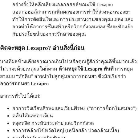
อย่างยิ่งให้หลีกเลี่ยงแอลกอฮอล์ขณะใช้ Lexapro
แอลกอฮอล์สามารถเพิ่มผลของการทำให้ง่วงนอนของยา
ทำให้การตัดสินใจและการประสานงานของคุณแย่ลง และ
อาจทำให้อาการซึมเศร้าหรือวิตกกังวลแย่ลง ซึ่งจะขัดแย้ง
กับประโยชน์ของการรักษาของคุณ
คิดจะหยุด Lexapro? อ่านสิ่งนี้ก่อน
บางทีผลข้างเคียงอาจมากเกินไป หรือคุณรู้สึกว่าคุณดีขึ้นมากแล้ว
ไม่ว่าจะด้วยเหตุผลใดก็ตาม
ห้ามหยุดใช้ Lexapro ทันที
การหยุด
ยาแบบ “หักดิบ” อาจนำไปสู่กลุ่มอาการถอนยา ซึ่งมักเรียกว่า
อาการถอนยา Lexapro
อาการทั่วไป ได้แก่:
อาการวิงเวียนศีรษะและเวียนศีรษะ (“อาการช็อกในสมอง”)
คลื่นไส้และอาเจียน
หงุดหงิด กระสับกระส่าย และวิตกกังวล
อาการคล้ายไข้หวัดใหญ่ (เหนื่อยล้า ปวดกล้ามเนื้อ)
นอนไม่หลับและฝันชัดเจน