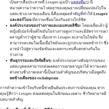
เป็นสารสื่อประสาทที่ Lexapro มุ่งเป้า
แหล่งที่มา
) นี่
หมายความว่าความไวต่อยาของคุณอาจเปลี่ยนแปลงไปใน
แต่ละช่วงเวลาของเดือน นี่คือเหตุผลสำคัญที่ทำให้
Lexapro
และฮอร์โมน
มีความเชื่อมโยงกันอย่างใกล้ชิด
องค์ประกอบของร่างกายและเมแทบอลิซึม:
โดยเฉลี่ยแล้ว ผู้
หญิงมีเปอร์เซ็นต์ไขมันในร่างกายสูงกว่าและมีอัตราการเผา
ผลาญต่ำกว่าผู้ชาย เนื่องจาก Lexapro ละลายในไขมัน จึง
สามารถสะสมในเนื้อเยื่อไขมันและถูกประมวลผลช้ากว่า ซึ่ง
อาจนำไปสู่ความเข้มข้นและผลกระทบที่แตกต่างกันใน
ร่างกาย
พันธุกรรมและปัจจัยอื่นๆ:
องค์ประกอบทางพันธุกรรมของ
แต่ละบุคคลสามารถส่งผลต่อการเผาผลาญยาได้ ความแตก
ต่างทางชีวภาพเหล่านี้เป็นส่วนสำคัญของปริศนาเมื่อพูดถึง
ผลข้างเคียงของ escitalopram
การทำความเข้าใจบริบทนี้ช่วยยืนยันประสบการณ์ของคุณ หาก
คุณรู้สึกว่า Lexapro ส่งผลต่อคุณในลักษณะเฉพาะ ชีววิทยาอาจมี
บทบาทสำคัญ