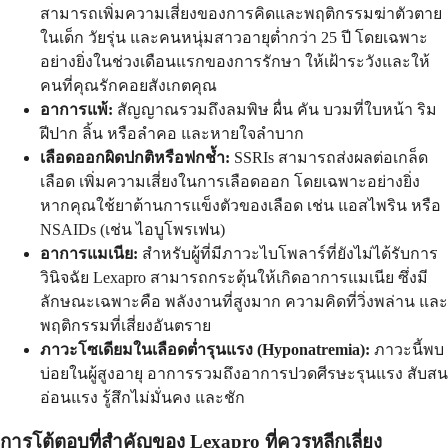
สามารถเพิ่มความเสี่ยงของการคิดและพฤติกรรมฆ่าตัวตาย
ในเด็ก วัยรุ่น และคนหนุ่มสาวอายุต่ำกว่า 25 ปี โดยเฉพาะ
อย่างยิ่งในช่วงเดือนแรกของการรักษา ให้เฝ้าระวังและให้
คนที่คุณรักคอยสังเกตคุณ
อาการแพ้:
สัญญาณรวมถึงลมพิษ ผื่น คัน บวมที่ใบหน้า ริม
ฝีปาก ลิ้น หรือลำคอ และหายใจลำบาก
เลือดออกผิดปกติหรือฟกช้ำ:
SSRIs สามารถส่งผลต่อเกล็ด
เลือด เพิ่มความเสี่ยงในการเลือดออก โดยเฉพาะอย่างยิ่ง
หากคุณใช้ยาต้านการแข็งตัวของเลือด เช่น แอสไพริน หรือ
NSAIDs (เช่น ไอบูโพรเฟน)
อาการแมเนีย:
สำหรับผู้ที่มีภาวะไบโพลาร์ที่ยังไม่ได้รับการ
วินิจฉัย Lexapro สามารถกระตุ้นให้เกิดอาการแมเนีย ซึ่งมี
ลักษณะเฉพาะคือ พลังงานที่สูงมาก ความคิดที่วิ่งพล่าน และ
พฤติกรรมที่เสี่ยงอันตราย
ภาวะโซเดียมในเลือดต่ำรุนแรง (Hyponatremia):
ภาวะนี้พบ
บ่อยในผู้สูงอายุ อาการรวมถึงอาการปวดศีรษะรุนแรง สับสน
อ่อนแรง รู้สึกไม่มั่นคง และชัก
การโต้ตอบที่สำคัญของ Lexapro ที่ควรหลีกเลี่ยง