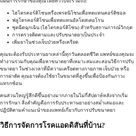
แผนการรักษาของคุณโดยทั่วไปจะรวมถึง:
ไฮโดรคอร์ติโซนหรือเพรดนิโซนเพื่อทดแทนคอร์ติซอล
ฟลูโดรคอร์ติโซนเพื่อทดแทนอัลโดสเตอโรน
ชุดฉีดฉุกเฉิน (ไฮโดรคอร์ติโซน) สำหรับสถานการณ์วิกฤต
การตรวจติดตามและปรับขนาดยาเป็นประจำ
เพิ่มยาในช่วงเจ็บป่วยหรือเครียด
คุณจะต้องรับประทานยาเหล่านี้ทุกวันตลอดชีวิต แพทย์ของคุณจะ
ทำงานร่วมกับคุณเพื่อหาขนาดยาที่เหมาะสมและสอนวิธีการปรับ
ขนาดยา ในช่วงเวลาที่มีความเครียดทางกายภาพ เจ็บป่วย หรือ
การผ่าตัด คุณอาจต้องใช้ยาในขนาดที่สูงขึ้นเพื่อป้องกันภาวะ
แทรกซ้อน
คนส่วนใหญ่รู้สึกดีขึ้นอย่างมากภายในไม่กี่สัปดาห์หลังจากเริ่ม
การรักษา สิ่งสำคัญคือการรับประทานยาอย่างสม่ำเสมอและ
ปฏิบัติตามคำแนะนำของแพทย์เกี่ยวกับการปรับขนาดยา
วิธีการจัดการโรคแอดดิสันที่บ้าน?