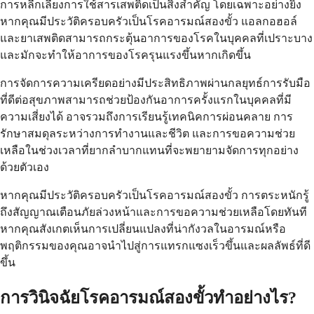
การหลีกเลี่ยงการใช้สารเสพติดเป็นสิ่งสำคัญ โดยเฉพาะอย่างยิ่ง
หากคุณมีประวัติครอบครัวเป็นโรคอารมณ์สองขั้ว แอลกอฮอล์
และยาเสพติดสามารถกระตุ้นอาการของโรคในบุคคลที่เปราะบาง
และมักจะทำให้อาการของโรครุนแรงขึ้นหากเกิดขึ้น
การจัดการความเครียดอย่างมีประสิทธิภาพผ่านกลยุทธ์การรับมือ
ที่ดีต่อสุขภาพสามารถช่วยป้องกันอาการครั้งแรกในบุคคลที่มี
ความเสี่ยงได้ อาจรวมถึงการเรียนรู้เทคนิคการผ่อนคลาย การ
รักษาสมดุลระหว่างการทำงานและชีวิต และการขอความช่วย
เหลือในช่วงเวลาที่ยากลำบากแทนที่จะพยายามจัดการทุกอย่าง
ด้วยตัวเอง
หากคุณมีประวัติครอบครัวเป็นโรคอารมณ์สองขั้ว การตระหนักรู้
ถึงสัญญาณเตือนภัยล่วงหน้าและการขอความช่วยเหลือโดยทันที
หากคุณสังเกตเห็นการเปลี่ยนแปลงที่น่ากังวลในอารมณ์หรือ
พฤติกรรมของคุณอาจนำไปสู่การแทรกแซงเร็วขึ้นและผลลัพธ์ที่ดี
ขึ้น
การวินิจฉัยโรคอารมณ์สองขั้วทำอย่างไร?