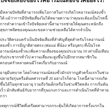
ปัจจัยเสี่ยงของโรคอารมณ์สองขั้วคืออะไร?
มีหลายปัจจัยที่สามารถเพิ่มโอกาสในการเกิดโรคอารมณ์สองขั้ว
ได้ แม้ว่าการมีปัจจัยเสี่ยงไม่ได้หมายความว่าคุณจะต้องเป็นโรคนี้
การทำความเข้าใจปัจจัยเหล่านี้สามารถช่วยให้คุณตระหนักถึง
สุขภาพจิตของคุณและขอความช่วยเหลือได้หากจำเป็น
ประวัติครอบครัวเป็นปัจจัยเสี่ยงที่สำคัญที่สุดสำหรับโรคอารมณ์
สองขั้ว การมีญาติสายตรง (พ่อแม่ พี่น้อง หรือบุตร) ที่เป็นโรค
อารมณ์สองขั้วจะเพิ่มความเสี่ยงของคุณประมาณ 10 เท่าเมื่อเทียบ
กับประชากรทั่วไป ความเสี่ยงจะสูงขึ้นไปอีกหากสมาชิกใน
ครอบครัวหลายคนมีโรคเกี่ยวกับอารมณ์
อายุมีบทบาท โดยโรคอารมณ์สองขั้วมักปรากฏตัวครั้งแรกในช่วง
ปลายวัยรุ่นหรือต้นทศวรรษที่ 20 อย่างไรก็ตาม โรคนี้สามารถเกิด
ขึ้นได้ในทุกช่วงอายุ รวมถึงวัยเด็กหรือในช่วงชีวิตหลัง การเริ่มต้น
เร็ว มักสัมพันธ์กับอาการที่รุนแรงกว่าและการดำเนินโรคที่ท้าทาย
กว่า
เหตุการณ์ชีวิตที่เครียดสามารถกระตุ้นให้เกิดอาการครั้งแรกใน