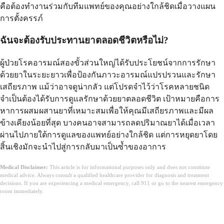
คือต้องทำงานร่วมกับทีมแพทย์ของคุณอย่างใกล้ชิดเมื่อวางแผน
การตั้งครรภ์
ฉันจะต้องรับประทานยาตลอดชีวิตหรือไม่?
ผู้ป่วยโรคอารมณ์สองขั้วส่วนใหญ่ได้รับประโยชน์จากการรักษา
ด้วยยาในระยะยาวเพื่อป้องกันภาวะอารมณ์แปรปรวนและรักษา
เสถียรภาพ แม้ว่าอาจดูน่ากลัว แต่โปรดจำไว้ว่าโรคหลายชนิด
จำเป็นต้องได้รับการดูแลรักษาด้วยยาตลอดชีวิต เป้าหมายคือการ
หาการผสมผสานยาที่เหมาะสมเพื่อให้คุณมีเสถียรภาพและมีผล
ข้างเคียงน้อยที่สุด บางคนอาจสามารถลดปริมาณยาได้เมื่อเวลา
ผ่านไปภายใต้การดูแลของแพทย์อย่างใกล้ชิด แต่การหยุดยาโดย
สิ้นเชิงมักจะนำไปสู่การกลับมาเป็นซ้ำของอาการ
Medical Disclaimer:
This article is for informational purposes only and does not constitute
medical advice. Always consult a qualified healthcare provider for diagnosis and treatment
decisions. If you are experiencing a medical emergency, call 911 or go to the nearest emergency
room immediately.