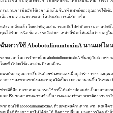
ประโยชน์ หากคุณได้รับการฉีดที่คอหรือไหล่ เสื้อที่มีคอกว้างจะใช้
กระบวนการฉีดมักใช้เวลาเพียงไม่กี่นาที แพทย์ของคุณอาจใช้เข
เนื่องจากความสงบจะทำให้ประสบการณ์สบายขึ้น
หลังจากฉีดแล้ว โดยปกติคุณสามารถกลับไปทำกิจกรรมตามปกติได้ท
คุณได้รับการฉีด ข้อควรระวังง่ายๆ เหล่านี้ช่วยให้แน่ใจว่ายาอยู่ใน
ฉันควรใช้ AbobotulinumtoxinA นานแค่ไห
ระยะเวลาในการรักษาด้วย abobotulinumtoxinA ขึ้นอยู่กับสภาพ
โดยทั่วไปจะใช้เวลาสามถึงหกเดือน
แพทย์ของคุณอาจเริ่มต้นด้วยช่วงทดลองเพื่อดูว่าร่างกายของค
อาการของพวกเขายังคงควบคุมได้เป็นระยะเวลานานขึ้น ในขณะที่
ข่าวดีก็คือ หลายคนสามารถใช้ยานี้ได้อย่างปลอดภัยเป็นเวลาห
และปริมาณยาตามความจำเป็น บางคนพบว่าพวกเขาต้องการยาในปริม
หากคุณใช้ abobotulinumtoxinA ด้วยเหตุผลด้านความงาม คุณมีคว
ทุกเมื่อที่ต้องการ ยาไม่ได้ก่อให้เกิดการเปลี่ยนแปลงถาวรใดๆ ด