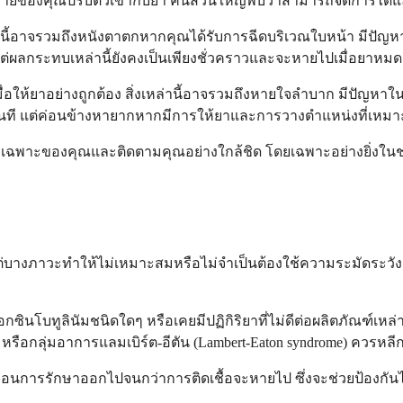
่างกายของคุณปรับตัวเข้ากับยา คนส่วนใหญ่พบว่าสามารถจัดการได้
ล่านี้อาจรวมถึงหนังตาตกหากคุณได้รับการฉีดบริเวณใบหน้า มีปัญห
 แต่ผลกระทบเหล่านี้ยังคงเป็นเพียงชั่วคราวและจะหายไปเมื่อยาหมด
เมื่อให้ยาอย่างถูกต้อง สิ่งเหล่านี้อาจรวมถึงหายใจลำบาก มีปัญหา
ลทันที แต่ค่อนข้างหายากหากมีการให้ยาและการวางตำแหน่งที่เหม
ี่ยงเฉพาะของคุณและติดตามคุณอย่างใกล้ชิด โดยเฉพาะอย่างยิ่งในช
ต่บางภาวะทำให้ไม่เหมาะสมหรือไม่จำเป็นต้องใช้ความระมัดระว
นโบทูลินัมชนิดใดๆ หรือเคยมีปฏิกิริยาที่ไม่ดีต่อผลิตภัณฑ์เหล่า
) หรือกลุ่มอาการแลมเบิร์ต-อีตัน (Lambert-Eaton syndrome) ควรหลี
ื่อนการรักษาออกไปจนกว่าการติดเชื้อจะหายไป ซึ่งจะช่วยป้องกันไ