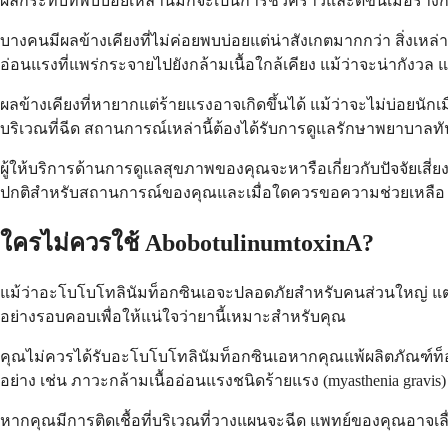
ผลกระทบที่พบบ่อยเหล่านี้มักจะเป็นการชั่วคราวและดีขึ้นเมื่อร
บางคนมีผลข้างเคียงที่ไม่ค่อยพบบ่อยแต่น่าสังเกตมากกว่า สิ่งเห
อ่อนแรงที่แพร่กระจายไปยังกล้ามเนื้อใกล้เคียง แม้ว่าจะน่ากังวล
ผลข้างเคียงที่หายากแต่ร้ายแรงอาจเกิดขึ้นได้ แม้ว่าจะไม่บ่อยนัก
บริเวณที่ฉีด สถานการณ์เหล่านี้ต้องได้รับการดูแลรักษาพยาบา
ผู้ให้บริการด้านการดูแลสุขภาพของคุณจะหารือเกี่ยวกับปัจจัยเส
ปกติสำหรับสถานการณ์ของคุณและเมื่อใดควรขอความช่วยเหลือ
ใครไม่ควรใช้ AbobotulinumtoxinA?
แม้ว่าอะโบโบโทลินัมท็อกซินเอจะปลอดภัยสำหรับคนส่วนใหญ่ แ
อย่างรอบคอบเพื่อให้แน่ใจว่ายานี้เหมาะสำหรับคุณ
คุณไม่ควรได้รับอะโบโบโทลินัมท็อกซินเอหากคุณแพ้ผลิตภัณฑ์ท็อกซิ
อย่าง เช่น ภาวะกล้ามเนื้ออ่อนแรงชนิดร้ายแรง (myasthenia gravis
หากคุณมีการติดเชื้อที่บริเวณที่วางแผนจะฉีด แพทย์ของคุณอาจเล