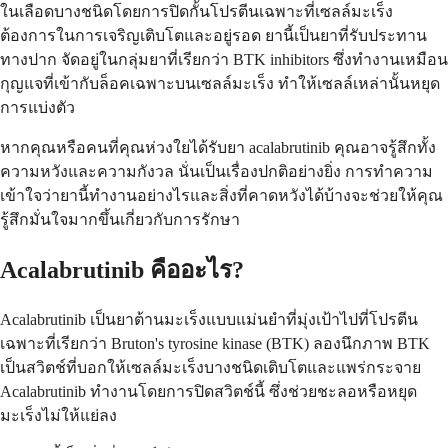
ในเลือดบางชนิดโดยการปิดกั้นโปรตีนเฉพาะที่เซลล์มะเร็ง
ต้องการในการเจริญเติบโตและอยู่รอด ยานี้เป็นยาที่รับประทาน
ทางปาก จัดอยู่ในกลุ่มยาที่เรียกว่า BTK inhibitors ซึ่งทำงานเหมือน
กุญแจที่เข้ากับล็อคเฉพาะบนเซลล์มะเร็ง ทำให้เซลล์เหล่านั้นหยุด
การแบ่งตัว
หากคุณหรือคนที่คุณห่วงใยได้รับยา acalabrutinib คุณอาจรู้สึกทั้ง
ความหวังและความกังวล นั่นเป็นเรื่องปกติอย่างยิ่ง การทำความ
เข้าใจว่ายานี้ทำงานอย่างไรและสิ่งที่คาดหวังได้บ้างจะช่วยให้คุณ
รู้สึกมั่นใจมากขึ้นเกี่ยวกับการรักษา
Acalabrutinib คืออะไร?
Acalabrutinib เป็นยาต้านมะเร็งแบบแม่นยำที่มุ่งเป้าไปที่โปรตีน
เฉพาะที่เรียกว่า Bruton's tyrosine kinase (BTK) ลองนึกภาพ BTK
เป็นสวิตช์ที่บอกให้เซลล์มะเร็งบางชนิดเติบโตและแพร่กระจาย
Acalabrutinib ทำงานโดยการปิดสวิตช์นี้ ซึ่งช่วยชะลอหรือหยุด
มะเร็งไม่ให้แย่ลง