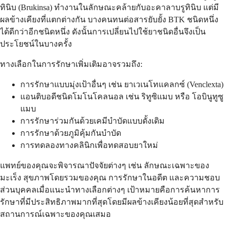
ทินิบ (Brukinsa) ทำงานในลักษณะคล้ายกับอะคาลาบรูทินิบ แต่มี
ผลข้างเคียงที่แตกต่างกัน บางคนทนต่อสารยับยั้ง BTK ชนิดหนึ่ง
ได้ดีกว่าอีกชนิดหนึ่ง ดังนั้นการเปลี่ยนไปใช้ยาชนิดอื่นจึงเป็น
ประโยชน์ในบางครั้ง
ทางเลือกในการรักษาเพิ่มเติมอาจรวมถึง:
การรักษาแบบมุ่งเป้าอื่นๆ เช่น ยาเวเนโทแคลกซ์ (Venclexta)
แอนติบอดีชนิดโมโนโคลนอล เช่น ริทูซิแมบ หรือ โอบินูทูซู
แมบ
การรักษาร่วมกันด้วยเคมีบำบัดแบบดั้งเดิม
การรักษาด้วยภูมิคุ้มกันบำบัด
การทดลองทางคลินิกเพื่อทดสอบยาใหม่
แพทย์ของคุณจะพิจารณาปัจจัยต่างๆ เช่น ลักษณะเฉพาะของ
มะเร็ง สุขภาพโดยรวมของคุณ การรักษาในอดีต และความชอบ
ส่วนบุคคลเมื่อแนะนำทางเลือกต่างๆ เป้าหมายคือการค้นหาการ
รักษาที่มีประสิทธิภาพมากที่สุดโดยมีผลข้างเคียงน้อยที่สุดสำหรับ
สถานการณ์เฉพาะของคุณเสมอ