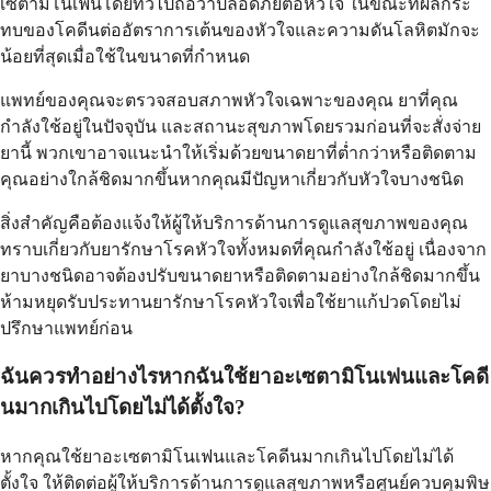
เซตามิโนเฟนโดยทั่วไปถือว่าปลอดภัยต่อหัวใจ ในขณะที่ผลกระ
ทบของโคดีนต่ออัตราการเต้นของหัวใจและความดันโลหิตมักจะ
น้อยที่สุดเมื่อใช้ในขนาดที่กำหนด
แพทย์ของคุณจะตรวจสอบสภาพหัวใจเฉพาะของคุณ ยาที่คุณ
กำลังใช้อยู่ในปัจจุบัน และสถานะสุขภาพโดยรวมก่อนที่จะสั่งจ่าย
ยานี้ พวกเขาอาจแนะนำให้เริ่มด้วยขนาดยาที่ต่ำกว่าหรือติดตาม
คุณอย่างใกล้ชิดมากขึ้นหากคุณมีปัญหาเกี่ยวกับหัวใจบางชนิด
สิ่งสำคัญคือต้องแจ้งให้ผู้ให้บริการด้านการดูแลสุขภาพของคุณ
ทราบเกี่ยวกับยารักษาโรคหัวใจทั้งหมดที่คุณกำลังใช้อยู่ เนื่องจาก
ยาบางชนิดอาจต้องปรับขนาดยาหรือติดตามอย่างใกล้ชิดมากขึ้น
ห้ามหยุดรับประทานยารักษาโรคหัวใจเพื่อใช้ยาแก้ปวดโดยไม่
ปรึกษาแพทย์ก่อน
ฉันควรทำอย่างไรหากฉันใช้ยาอะเซตามิโนเฟนและโคดี
นมากเกินไปโดยไม่ได้ตั้งใจ?
หากคุณใช้ยาอะเซตามิโนเฟนและโคดีนมากเกินไปโดยไม่ได้
ตั้งใจ ให้ติดต่อผู้ให้บริการด้านการดูแลสุขภาพหรือศูนย์ควบคุมพิษ