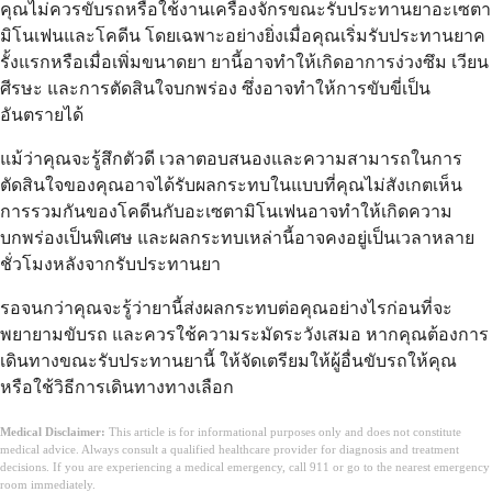
คุณไม่ควรขับรถหรือใช้งานเครื่องจักรขณะรับประทานยาอะเซตา
มิโนเฟนและโคดีน โดยเฉพาะอย่างยิ่งเมื่อคุณเริ่มรับประทานยาค
รั้งแรกหรือเมื่อเพิ่มขนาดยา ยานี้อาจทำให้เกิดอาการง่วงซึม เวียน
ศีรษะ และการตัดสินใจบกพร่อง ซึ่งอาจทำให้การขับขี่เป็น
อันตรายได้
แม้ว่าคุณจะรู้สึกตัวดี เวลาตอบสนองและความสามารถในการ
ตัดสินใจของคุณอาจได้รับผลกระทบในแบบที่คุณไม่สังเกตเห็น
การรวมกันของโคดีนกับอะเซตามิโนเฟนอาจทำให้เกิดความ
บกพร่องเป็นพิเศษ และผลกระทบเหล่านี้อาจคงอยู่เป็นเวลาหลาย
ชั่วโมงหลังจากรับประทานยา
รอจนกว่าคุณจะรู้ว่ายานี้ส่งผลกระทบต่อคุณอย่างไรก่อนที่จะ
พยายามขับรถ และควรใช้ความระมัดระวังเสมอ หากคุณต้องการ
เดินทางขณะรับประทานยานี้ ให้จัดเตรียมให้ผู้อื่นขับรถให้คุณ
หรือใช้วิธีการเดินทางทางเลือก
Medical Disclaimer:
This article is for informational purposes only and does not constitute
medical advice. Always consult a qualified healthcare provider for diagnosis and treatment
decisions. If you are experiencing a medical emergency, call 911 or go to the nearest emergency
room immediately.