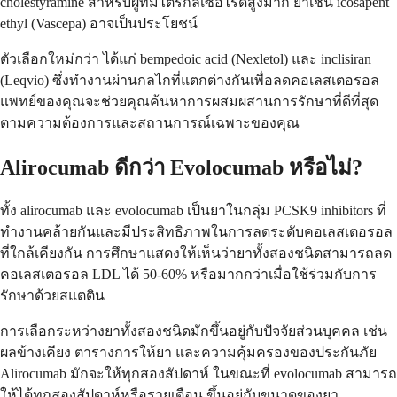
cholestyramine สำหรับผู้ที่มีไตรกลีเซอไรด์สูงมาก ยาเช่น icosapent
ethyl (Vascepa) อาจเป็นประโยชน์
ตัวเลือกใหม่กว่า ได้แก่ bempedoic acid (Nexletol) และ inclisiran
(Leqvio) ซึ่งทำงานผ่านกลไกที่แตกต่างกันเพื่อลดคอเลสเตอรอล
แพทย์ของคุณจะช่วยคุณค้นหาการผสมผสานการรักษาที่ดีที่สุด
ตามความต้องการและสถานการณ์เฉพาะของคุณ
Alirocumab ดีกว่า Evolocumab หรือไม่?
ทั้ง alirocumab และ evolocumab เป็นยาในกลุ่ม PCSK9 inhibitors ที่
ทำงานคล้ายกันและมีประสิทธิภาพในการลดระดับคอเลสเตอรอล
ที่ใกล้เคียงกัน การศึกษาแสดงให้เห็นว่ายาทั้งสองชนิดสามารถลด
คอเลสเตอรอล LDL ได้ 50-60% หรือมากกว่าเมื่อใช้ร่วมกับการ
รักษาด้วยสแตติน
การเลือกระหว่างยาทั้งสองชนิดมักขึ้นอยู่กับปัจจัยส่วนบุคคล เช่น
ผลข้างเคียง ตารางการให้ยา และความคุ้มครองของประกันภัย
Alirocumab มักจะให้ทุกสองสัปดาห์ ในขณะที่ evolocumab สามารถ
ให้ได้ทุกสองสัปดาห์หรือรายเดือน ขึ้นอยู่กับขนาดของยา