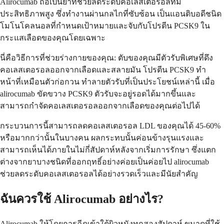
Alirocumab ถือเป็นยาที่ช่วยลดระดับคอเลสเตอรอลที่มี
ประสิทธิภาพสูง ซึ่งทำงานผ่านกลไกที่ซับซ้อน เป็นแอนติบอดีชนิด
โมโนโคลนอลที่กำหนดเป้าหมายและจับกับโปรตีน PCSK9 ใน
กระแสเลือดของคุณโดยเฉพาะ
นี่คือวิธีการที่ช่วยร่างกายของคุณ: ตับของคุณมีตัวรับพิเศษที่ดึง
คอเลสเตอรอลออกจากเลือดและสลายมัน โปรตีน PCSK9 ทำ
หน้าที่เหมือนตัวก่อกวน ทำลายตัวรับที่เป็นประโยชน์เหล่านี้ เมื่อ
alirocumab ขัดขวาง PCSK9 ตัวรับจะอยู่รอดได้มากขึ้นและ
สามารถกำจัดคอเลสเตอรอลออกจากเลือดของคุณต่อไปได้
กระบวนการนี้สามารถลดคอเลสเตอรอล LDL ของคุณได้ 45-60%
หรือมากกว่านั้นในบางคน ผลกระทบนั้นค่อนข้างรุนแรงและ
สามารถเห็นได้ภายในไม่กี่สัปดาห์หลังจากเริ่มการรักษา ซึ่งแตก
ต่างจากยาบางชนิดที่ออกฤทธิ์อย่างค่อยเป็นค่อยไป alirocumab
ช่วยลดระดับคอเลสเตอรอลได้อย่างรวดเร็วและมีนัยสำคัญ
ฉันควรใช้ Alirocumab อย่างไร?
Alirocumab ให้โดยการฉีดเข้าใต้ผิวหนังทุกสองสัปดาห์ ขนาดที่ใช้