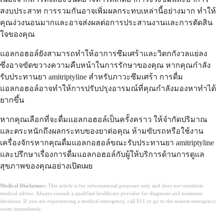
สงบประสาท การรวมกันอาจเพิ่มผลกระทบเหล่านี้อย่างมาก ทำให้
คุณง่วงนอนมากและอาจส่งผลต่อการประสานงานและการตัดสิน
ใจของคุณ
แอลกอฮอล์ยังสามารถทำให้อาการซึมเศร้าและวิตกกังวลแย่ลง
ซึ่งอาจขัดขวางความคืบหน้าในการรักษาของคุณ หากคุณกำลัง
รับประทานยา amitriptyline สำหรับภาวะซึมเศร้า การดื่ม
แอลกอฮอล์อาจทำให้การปรับปรุงอารมณ์ที่คุณกำลังมองหาทำได้
ยากขึ้น
หากคุณเลือกที่จะดื่มแอลกอฮอล์เป็นครั้งคราว ให้จำกัดปริมาณ
และตระหนักถึงผลกระทบของยาต่อคุณ ห้ามขับรถหรือใช้งาน
เครื่องจักรหากคุณดื่มแอลกอฮอล์ขณะรับประทานยา amitriptyline
และปรึกษาเรื่องการดื่มแอลกอฮอล์กับผู้ให้บริการด้านการดูแล
สุขภาพของคุณอย่างเปิดเผย
Medical Disclaimer:
This article is for informational purposes only and does not constitute
medical advice. Always consult a qualified healthcare provider for diagnosis and treatment
decisions. If you are experiencing a medical emergency, call 911 or go to the nearest emergency
room immediately.