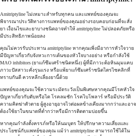
Amitriptyline ไม่เหมาะสำหรับทุกคน และแพทย์ของคุณจะ
พิจารณาประวัติทางการแพทย์ของคุณอย่างรอบคอบก่อนที่จะสั่ง
ยา เงื่อนไขและยาบางชนิดอาจทำให้ amitriptyline ไม่ปลอดภัยหรือ
มีประสิทธิภาพน้อยลง
คุณไม่ควรรับประทาน amitriptyline หากคุณเพิ่งมีอาการหัวใจวาย
มีปัญหาเกี่ยวกับจังหวะการเต้นของหัวใจบางอย่าง หรือกำลังใช้
MAO inhibitors (ยาแก้ซึมเศร้าชนิดหนึ่ง) ผู้ที่มีภาวะต้อหินมุมแคบ
ภาวะปัสสาวะคั่งรุนแรง หรือแพ้ยาแก้ซึมเศร้าชนิดไตรไซคลิกที่
ทราบกันดี ควรหลีกเลี่ยงยานี้ด้วย
แพทย์ของคุณจะใช้ความระมัดระวังเป็นพิเศษหากคุณมีโรคหัวใจ
ปัญหาเกี่ยวกับตับหรือไต โรคลมชัก โรคไบโพลาร์ หรือมีประวัติ
ความคิดฆ่าตัวตาย ผู้สูงอายุอาจไวต่อผลข้างเคียงมากกว่าและอาจ
ต้องใช้ยาในขนาดที่ต่ำกว่าหรือมีการติดตามบ่อยขึ้น
หากคุณกำลังตั้งครรภ์หรือให้นมบุตร ให้ปรึกษาความเสี่ยงและ
ประโยชน์กับแพทย์ของคุณ แม้ว่า amitriptyline สามารถใช้ได้ใน