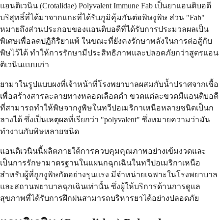
แอนติเวนิน (Crotalidae) Polyvalent Immune Fab เป็นยาแอนติบอดี
บริสุทธิ์ที่ได้มาจากแกะที่ได้รับภูมิคุ้มกันต่อพิษงูพิษ ส่วน "Fab"
หมายถึงส่วนประกอบของแอนติบอดีที่ได้รับการประมวลผลเป็น
พิเศษเพื่อลดปฏิกิริยาแพ้ ในขณะที่ยังคงรักษาพลังในการต่อสู้กับ
พิษไว้ได้ ทำให้การรักษามีประสิทธิภาพและปลอดภัยกว่าสูตรแอน
ติเวนินแบบเก่า
ยามาในรูปแบบผงที่เจ้าหน้าที่โรงพยาบาลผสมกับน้ำปราศจากเชื้อ
เพื่อสร้างสารละลายทางหลอดเลือดดำ ขวดแต่ละขวดมีแอนติบอดี
ที่สามารถทำให้พิษจากงูพิษในทวีปอเมริกาเหนือหลายชนิดเป็นก
ลางได้ ซึ่งเป็นเหตุผลที่เรียกว่า "polyvalent" ซึ่งหมายความว่ามัน
ทำงานกับพิษหลายชนิด
แอนติเวนินนี้ผลิตภายใต้การควบคุมคุณภาพอย่างเข้มงวดและ
เป็นการรักษามาตรฐานในแผนกฉุกเฉินในทวีปอเมริกาเหนือ
สำหรับผู้ที่ถูกงูพิษกัดอย่างรุนแรง มีจำหน่ายเฉพาะในโรงพยาบาล
และสถานพยาบาลฉุกเฉินเท่านั้น ซึ่งผู้ให้บริการด้านการดูแล
สุขภาพที่ได้รับการฝึกฝนสามารถบริหารยาได้อย่างปลอดภัย