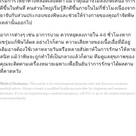
เริ่มการให้ยาทางหลอดเลือดดำ แม้ว่าคุณอาจไม่สังเกตเห็นอาการ
ดีขึ้นในทันที คนส่วนใหญ่เริ่มรู้สึกดีขึ้นภายในไม่กี่ชั่วโมงเนื่องจาก
ยาจับกับส่วนประกอบของพิษและช่วยให้ร่างกายของคุณกำจัดพิษ
เหล่านั้นออกไป
อาการต่างๆ เช่น อาการบวม ควรหยุดลงภายใน 4-6 ชั่วโมงหาก
เซรุ่มแก้พิษได้ผล อย่างไรก็ตาม ความเสียหายของเนื้อเยื่อที่มีอยู่
เดิมอาจต้องใช้เวลาหลายวันหรือหลายสัปดาห์ในการรักษาให้หาย
สนิท แม้ว่าพิษจะถูกทำให้เป็นกลางแล้วก็ตาม ทีมดูแลสุขภาพของ
คุณจะติดตามเครื่องหมายเฉพาะเพื่อยืนยันว่าการรักษาได้ผลตาม
ที่คาดหวัง
Medical Disclaimer:
This article is for informational purposes only and does not constitute
medical advice. Always consult a qualified healthcare provider for diagnosis and treatment
decisions. If you are experiencing a medical emergency, call 911 or go to the nearest emergency
room immediately.