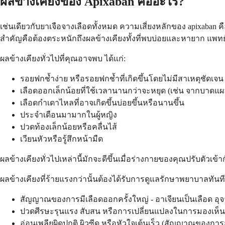
ผลข้างเคียงของ Apixaban คืออะไร?
เช่นเดียวกับยาเจือจางเลือดทั้งหมด ความเสี่ยงหลักของ apixaban 
สำคัญคือต้องตระหนักถึงผลข้างเคียงทั้งที่พบบ่อยและหายาก แพทย์ของ
ผลข้างเคียงทั่วไปที่คุณอาจพบ ได้แก่:
รอยฟกช้ำง่าย หรือรอยฟกช้ำที่เกิดขึ้นโดยไม่มีสาเหตุชัดเจน
เลือดออกเล็กน้อยที่ใช้เวลานานกว่าจะหยุด (เช่น จากบาดแผ
เลือดกำเดาไหลที่อาจเกิดขึ้นบ่อยขึ้นหรือนานขึ้น
ประจำเดือนมามากในผู้หญิง
ปวดท้องเล็กน้อยหรือคลื่นไส้
เวียนหัวหรือรู้สึกหน้ามืด
ผลข้างเคียงทั่วไปเหล่านี้มักจะดีขึ้นเมื่อร่างกายของคุณปรับตัวเข
ผลข้างเคียงที่ร้ายแรงกว่านั้นต้องได้รับการดูแลรักษาพยาบาลทันท
สัญญาณของการมีเลือดออกครั้งใหญ่ - อาเจียนเป็นเลือด อุจ
ปวดศีรษะรุนแรง สับสน หรือการเปลี่ยนแปลงในการมองเห็น
อ่อนเพลียผิดปกติ ผิวซีด หรือหัวใจเต้นเร็ว (สัญญาณของการ