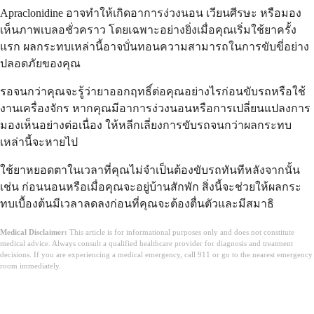
Apraclonidine อาจทำให้เกิดอาการง่วงนอน เวียนศีรษะ หรือมอง
เห็นภาพเบลอชั่วคราว โดยเฉพาะอย่างยิ่งเมื่อคุณเริ่มใช้ยาครั้ง
แรก ผลกระทบเหล่านี้อาจบั่นทอนความสามารถในการขับขี่อย่าง
ปลอดภัยของคุณ
รอจนกว่าคุณจะรู้ว่ายาออกฤทธิ์ต่อคุณอย่างไรก่อนขับรถหรือใช้
งานเครื่องจักร หากคุณมีอาการง่วงนอนหรือการเปลี่ยนแปลงการ
มองเห็นอย่างต่อเนื่อง ให้หลีกเลี่ยงการขับรถจนกว่าผลกระทบ
เหล่านี้จะหายไป
ใช้ยาหยอดตาในเวลาที่คุณไม่จำเป็นต้องขับรถทันทีหลังจากนั้น
เช่น ก่อนนอนหรือเมื่อคุณจะอยู่บ้านสักพัก สิ่งนี้จะช่วยให้ผลกระ
ทบเบื้องต้นมีเวลาลดลงก่อนที่คุณจะต้องตื่นตัวและมีสมาธิ
Medical Disclaimer:
This article is for informational purposes only and does not constitute
medical advice. Always consult a qualified healthcare provider for diagnosis and treatment
decisions. If you are experiencing a medical emergency, call 911 or go to the nearest emergency
room immediately.