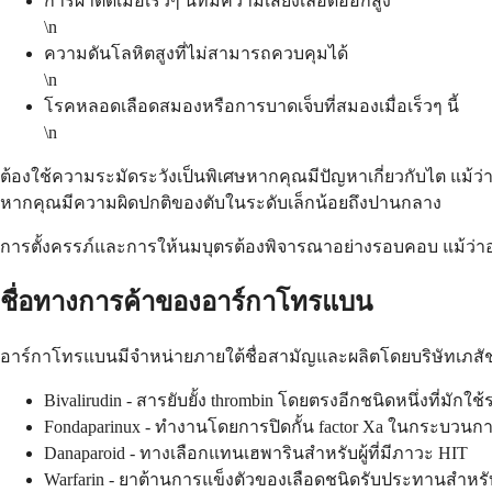
การผ่าตัดเมื่อเร็วๆ นี้ที่มีความเสี่ยงเลือดออกสูง
\n
ความดันโลหิตสูงที่ไม่สามารถควบคุมได้
\n
โรคหลอดเลือดสมองหรือการบาดเจ็บที่สมองเมื่อเร็วๆ นี้
\n
ต้องใช้ความระมัดระวังเป็นพิเศษหากคุณมีปัญหาเกี่ยวกับไต แม้
หากคุณมีความผิดปกติของตับในระดับเล็กน้อยถึงปานกลาง
การตั้งครรภ์และการให้นมบุตรต้องพิจารณาอย่างรอบคอบ แม้ว่าอา
ชื่อทางการค้าของอาร์กาโทรแบน
อาร์กาโทรแบนมีจำหน่ายภายใต้ชื่อสามัญและผลิตโดยบริษัทเภสัช
Bivalirudin - สารยับยั้ง thrombin โดยตรงอีกชนิดหนึ่งที่มัก
Fondaparinux - ทำงานโดยการปิดกั้น factor Xa ในกระบวนก
Danaparoid - ทางเลือกแทนเฮพารินสำหรับผู้ที่มีภาวะ HIT
Warfarin - ยาต้านการแข็งตัวของเลือดชนิดรับประทานสำห