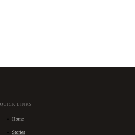
QUICK LINKS
Home
Stories