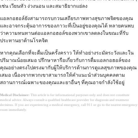
เช่น เวียนหัว ง่วงนอน และสมาธิยากแย่ลง
แอลกอฮอล์ยังสามารถรบกวนเสถียรภาพทางสุขภาพจิตของคุณ
และอาจกระตุ้นอาการของภาวะที่เป็นอยู่ของคุณได้ หลายคนพบ
ว่าความทนทานต่อแอลกอฮอล์ของพวกเขาลดลงในขณะที่รับ
ประทานยาต้านโรคจิต
หากคุณเลือกที่จะดื่มเป็นครั้งคราว ให้ทำอย่างระมัดระวังและใน
ปริมาณน้อยเสมอ ปรึกษาหารือเกี่ยวกับการดื่มแอลกอฮอล์ของ
คุณอย่างตรงไปตรงมากับผู้ให้บริการด้านการดูแลสุขภาพของคุณ
เสมอ เนื่องจากพวกเขาสามารถให้คำแนะนำส่วนบุคคลตาม
สถานการณ์เฉพาะของคุณและยาอื่นๆ ที่คุณอาจกำลังใช้อยู่
Medical Disclaimer:
This article is for informational purposes only and does not constitute
medical advice. Always consult a qualified healthcare provider for diagnosis and treatment
decisions. If you are experiencing a medical emergency, call 911 or go to the nearest emergency
room immediately.