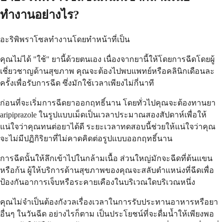
ทำงานอย่างไร?
อะริพิพราโซลทำงานโดยทำหน้าที่เป็น
คุณไม่ได้ "ใช้" ยานี้ด้วยตนเอง เนื่องจากยานี้ให้โดยการฉีดโดยผู้
เชี่ยวชาญด้านสุขภาพ คุณจะต้องไปพบแพทย์หรือคลินิกเดือนละ
ครั้งเพื่อรับการฉีด ซึ่งมักใช้เวลาเพียงไม่กี่นาที
ก่อนที่จะเริ่มการฉีดยาออกฤทธิ์นาน โดยทั่วไปคุณจะต้องทานยา
aripiprazole ในรูปแบบเม็ดเป็นเวลาประมาณสองสัปดาห์เพื่อให้
แน่ใจว่าคุณทนต่อยาได้ดี ระยะเวลาทดสอบนี้ช่วยให้แน่ใจว่าคุณ
จะไม่มีปฏิกิริยาที่ไม่คาดคิดต่อรูปแบบออกฤทธิ์นาน
การฉีดนั้นให้ลึกเข้าไปในกล้ามเนื้อ ส่วนใหญ่มักจะฉีดที่ต้นแขน
หรือก้น ผู้ให้บริการด้านสุขภาพของคุณจะสลับตำแหน่งที่ฉีดเพื่อ
ป้องกันอาการเจ็บหรือระคายเคืองในบริเวณใดบริเวณหนึ่ง
คุณไม่จำเป็นต้องกังวลเรื่องเวลาในการรับประทานอาหารหรือยา
อื่นๆ ในวันฉีด อย่างไรก็ตาม เป็นประโยชน์ที่จะดื่มน้ำให้เพียงพอ