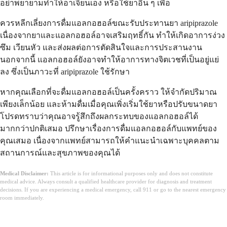
อย่าพยายามทำให้อาเจียนเอง หรือใช้ยาอื่น ๆ เพื่อ
ควรหลีกเลี่ยงการดื่มแอลกอฮอล์ขณะรับประทานยา aripiprazole
เนื่องจากยาและแอลกอฮอล์อาจเสริมฤทธิ์กัน ทำให้เกิดอาการง่วง
ซึม เวียนหัว และส่งผลต่อการตัดสินใจและการประสานงาน
นอกจากนี้ แอลกอฮอล์ยังอาจทำให้อาการทางจิตเวชที่เป็นอยู่แย่
ลง ซึ่งเป็นภาวะที่ aripiprazole ใช้รักษา
หากคุณเลือกที่จะดื่มแอลกอฮอล์เป็นครั้งคราว ให้จำกัดปริมาณ
เพียงเล็กน้อย และห้ามดื่มเมื่อคุณเพิ่งเริ่มใช้ยาหรือปรับขนาดยา
โปรดทราบว่าคุณอาจรู้สึกถึงผลกระทบของแอลกอฮอล์ได้
มากกว่าปกติเสมอ ปรึกษาเรื่องการดื่มแอลกอฮอล์กับแพทย์ของ
คุณเสมอ เนื่องจากแพทย์สามารถให้คำแนะนำเฉพาะบุคคลตาม
สถานการณ์และสุขภาพของคุณได้
Medical Disclaimer:
This article is for informational purposes only and does not constitute
medical advice. Always consult a qualified healthcare provider for diagnosis and treatment
decisions. If you are experiencing a medical emergency, call 911 or go to the nearest emergency
room immediately.