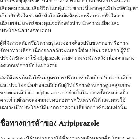
ควรใช้ aripiprazole เนื่องจากอาจเพิ่มความเสี่ยงของโรคหลอด
เลือดสมองและเสียชีวิตในกลุ่มประชากรนี้ หากคุณมีประวัติปัญหา
เกี่ยวกับหัวใจ รวมถึงหัวใจเต้นผิดจังหวะหรือภาวะหัวใจวาย
เฉียบพลัน แพทย์ของคุณจะต้องชั่งน้ำหนักความเสี่ยงและ
ประโยชน์อย่างรอบคอบ
ผู้ที่มีภาวะตับหรือไตวายรุนแรงอาจต้องปรับขนาดยาหรือการ
รักษาทางเลือก เนื่องจากอวัยวะเหล่านี้ช่วยประมวลผลยา ผู้ที่มี
ประวัติชักควรใช้ aripiprazole ด้วยความระมัดระวัง เนื่องจากอาจ
ลดเกณฑ์การชักในบางราย
สตรีมีครรภ์หรือให้นมบุตรควรปรึกษาหารือเกี่ยวกับความเสี่ยง
และประโยชน์อย่างละเอียดกับผู้ให้บริการด้านการดูแลสุขภาพ
ของตน แม้ว่ายา aripiprazole อาจจำเป็นในบางครั้งระหว่างตั้ง
ครรภ์ แต่ก็อาจส่งผลกระทบต่อทารกในครรภ์ได้ และควรใช้
เฉพาะเมื่อประโยชน์มีมากกว่าความเสี่ยงอย่างชัดเจนเท่านั้น
ชื่อทางการค้าของ Aripiprazole
Aripiprazole มีจำหน่ายภายใต้ชื่อทางการค้าหลายชื่อ โดย Abilify