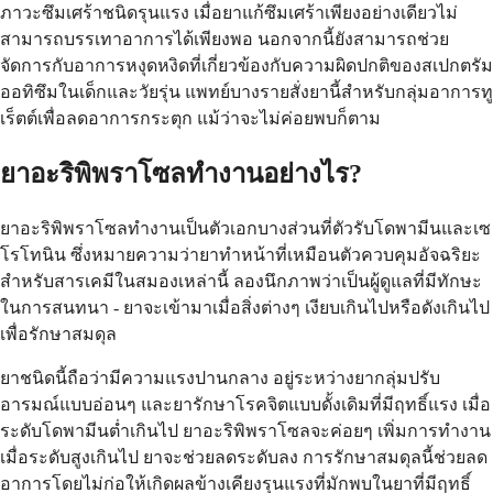
ภาวะซึมเศร้าชนิดรุนแรง เมื่อยาแก้ซึมเศร้าเพียงอย่างเดียวไม่
สามารถบรรเทาอาการได้เพียงพอ นอกจากนี้ยังสามารถช่วย
จัดการกับอาการหงุดหงิดที่เกี่ยวข้องกับความผิดปกติของสเปกตรัม
ออทิซึมในเด็กและวัยรุ่น แพทย์บางรายสั่งยานี้สำหรับกลุ่มอาการทู
เร็ตต์เพื่อลดอาการกระตุก แม้ว่าจะไม่ค่อยพบก็ตาม
ยาอะริพิพราโซลทำงานอย่างไร?
ยาอะริพิพราโซลทำงานเป็นตัวเอกบางส่วนที่ตัวรับโดพามีนและเซ
โรโทนิน ซึ่งหมายความว่ายาทำหน้าที่เหมือนตัวควบคุมอัจฉริยะ
สำหรับสารเคมีในสมองเหล่านี้ ลองนึกภาพว่าเป็นผู้ดูแลที่มีทักษะ
ในการสนทนา - ยาจะเข้ามาเมื่อสิ่งต่างๆ เงียบเกินไปหรือดังเกินไป
เพื่อรักษาสมดุล
ยาชนิดนี้ถือว่ามีความแรงปานกลาง อยู่ระหว่างยากลุ่มปรับ
อารมณ์แบบอ่อนๆ และยารักษาโรคจิตแบบดั้งเดิมที่มีฤทธิ์แรง เมื่อ
ระดับโดพามีนต่ำเกินไป ยาอะริพิพราโซลจะค่อยๆ เพิ่มการทำงาน
เมื่อระดับสูงเกินไป ยาจะช่วยลดระดับลง การรักษาสมดุลนี้ช่วยลด
อาการโดยไม่ก่อให้เกิดผลข้างเคียงรุนแรงที่มักพบในยาที่มีฤทธิ์