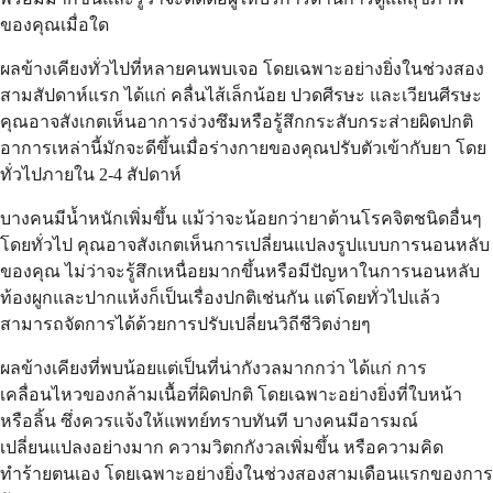
ของคุณเมื่อใด
ผลข้างเคียงทั่วไปที่หลายคนพบเจอ โดยเฉพาะอย่างยิ่งในช่วงสอง
สามสัปดาห์แรก ได้แก่ คลื่นไส้เล็กน้อย ปวดศีรษะ และเวียนศีรษะ
คุณอาจสังเกตเห็นอาการง่วงซึมหรือรู้สึกกระสับกระส่ายผิดปกติ
อาการเหล่านี้มักจะดีขึ้นเมื่อร่างกายของคุณปรับตัวเข้ากับยา โดย
ทั่วไปภายใน 2-4 สัปดาห์
บางคนมีน้ำหนักเพิ่มขึ้น แม้ว่าจะน้อยกว่ายาต้านโรคจิตชนิดอื่นๆ
โดยทั่วไป คุณอาจสังเกตเห็นการเปลี่ยนแปลงรูปแบบการนอนหลับ
ของคุณ ไม่ว่าจะรู้สึกเหนื่อยมากขึ้นหรือมีปัญหาในการนอนหลับ
ท้องผูกและปากแห้งก็เป็นเรื่องปกติเช่นกัน แต่โดยทั่วไปแล้ว
สามารถจัดการได้ด้วยการปรับเปลี่ยนวิถีชีวิตง่ายๆ
ผลข้างเคียงที่พบน้อยแต่เป็นที่น่ากังวลมากกว่า ได้แก่ การ
เคลื่อนไหวของกล้ามเนื้อที่ผิดปกติ โดยเฉพาะอย่างยิ่งที่ใบหน้า
หรือลิ้น ซึ่งควรแจ้งให้แพทย์ทราบทันที บางคนมีอารมณ์
เปลี่ยนแปลงอย่างมาก ความวิตกกังวลเพิ่มขึ้น หรือความคิด
ทำร้ายตนเอง โดยเฉพาะอย่างยิ่งในช่วงสองสามเดือนแรกของการ