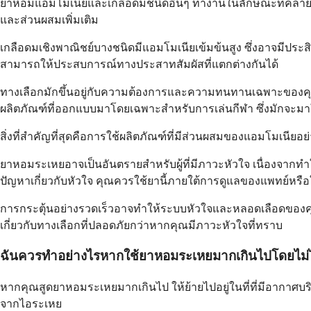
ยาหอมแอมโมเนียและเกลือดมชนิดอื่นๆ ทำงานในลักษณะที่คล้ายคลึงก
และส่วนผสมเพิ่มเติม
เกลือดมเชิงพาณิชย์บางชนิดมีแอมโมเนียเข้มข้นสูง ซึ่งอาจมีประส
สามารถให้ประสบการณ์ทางประสาทสัมผัสที่แตกต่างกันได้
ทางเลือกมักขึ้นอยู่กับความต้องการและความทนทานเฉพาะของคุ
ผลิตภัณฑ์ที่ออกแบบมาโดยเฉพาะสำหรับการเล่นกีฬา ซึ่งมักจะมา
สิ่งที่สำคัญที่สุดคือการใช้ผลิตภัณฑ์ที่มีส่วนผสมของแอมโมเนีย
ยาหอมระเหยอาจเป็นอันตรายสำหรับผู้ที่มีภาวะหัวใจ เนื่องจากทำ
ปัญหาเกี่ยวกับหัวใจ คุณควรใช้ยานี้ภายใต้การดูแลของแพทย์หรือใ
การกระตุ้นอย่างรวดเร็วอาจทำให้ระบบหัวใจและหลอดเลือดของคุณเ
เกี่ยวกับทางเลือกที่ปลอดภัยกว่าหากคุณมีภาวะหัวใจที่ทราบ
ฉันควรทำอย่างไรหากใช้ยาหอมระเหยมากเกินไปโดยไม่ได
หากคุณสูดยาหอมระเหยมากเกินไป ให้ย้ายไปอยู่ในที่ที่มีอากาศบริส
จากไอระเหย