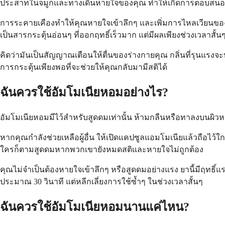
ประสาทในจมูกและทางเดินหายใจของคุณ ทำให้เกิดการตอบสน
การระคายเคืองทำให้คุณหายใจเข้าลึกๆ และเพิ่มการไหลเวียนของเ
เป็นสารกระตุ้นอ่อนๆ ที่ออกฤทธิ์เร็วมาก แต่มีผลเพียงช่วงเวลาสั้น
คิดว่ามันเป็นสัญญาณเตือนให้ตื่นของร่างกายคุณ กลิ่นที่รุนแร
การกระตุ้นเพียงพอที่จะช่วยให้คุณกลับมามีสติได้
ฉันควรใช้อัมโมเนียหอมอย่างไร?
อัมโมเนียหอมมีไว้สำหรับสูดดมเท่านั้น ห้ามกลืนหรือทาลงบนผิวห
หากคุณกำลังช่วยเหลือผู้อื่น ให้เปิดแคปซูลแอมโมเนียแล้วถือไว้ใ
ใครก็ตามสูดดมหากพวกเขายังหมดสติและหายใจไม่ถูกต้อง
คุณไม่จำเป็นต้องหายใจเข้าลึกๆ หรือสูดดมอย่างแรง ยานี้มีฤทธิ
ประมาณ 30 วินาที แต่หลีกเลี่ยงการใช้ซ้ำๆ ในช่วงเวลาสั้นๆ
ฉันควรใช้อัมโมเนียหอมนานแค่ไหน?