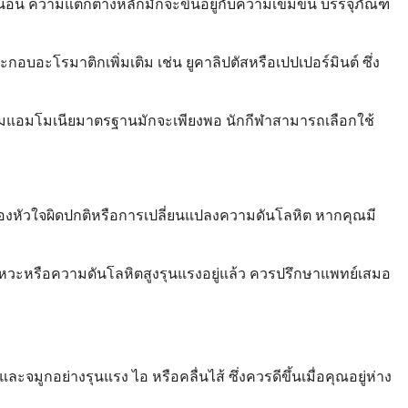
่นอน ความแตกต่างหลักมักจะขึ้นอยู่กับความเข้มข้น บรรจุภัณฑ์
บอะโรมาติกเพิ่มเติม เช่น ยูคาลิปตัสหรือเปปเปอร์มินต์ ซึ่ง
มแอมโมเนียมาตรฐานมักจะเพียงพอ นักกีฬาสามารถเลือกใช้
นของหัวใจผิดปกติหรือการเปลี่ยนแปลงความดันโลหิต หากคุณมี
งหวะหรือความดันโลหิตสูงรุนแรงอยู่แล้ว ควรปรึกษาแพทย์เสมอ
ูกอย่างรุนแรง ไอ หรือคลื่นไส้ ซึ่งควรดีขึ้นเมื่อคุณอยู่ห่าง