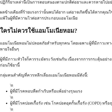
ปฏิกิริยาเหล่านี้เป็นการตอบสนองตามปกติต่อยาและควรหายไปอย่าง
ผลข้างเคียงที่ร้ายแรงกว่านั้นพบได้ยาก แต่อาจเกิดขึ้นได้หากค
แพ้ในผู้ที่มีความไวต่อสารประกอบแอมโมเนีย
ใครไม่ควรใช้แอมโมเนียหอม?
แอมโมเนียหอมไม่ปลอดภัยสำหรับทุกคน โดยเฉพาะผู้ที่มีภาวะทางเ
หายใจอื่นๆ
ผู้ที่มีภาวะหัวใจก็ควรระมัดระวังเช่นกัน เนื่องจากการกระตุ้นอย
ก่อนใช้ยานี้
กลุ่มคนสำคัญที่ควรหลีกเลี่ยงแอมโมเนียหอมมีดังนี้:
\n
ผู้ที่มีโรคหอบหืดกำเริบหรือแพ้อย่างรุนแรง
\n
ผู้ที่มีโรคปอดเรื้อรัง เช่น โรคปอดอุดกั้นเรื้อรัง (COPD) หรื
\n