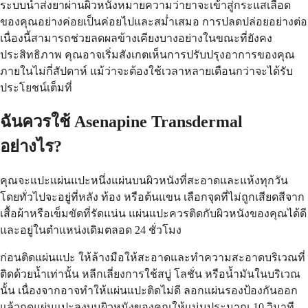
ระบบนำส่งยาผ่านผิวหนังหมายความว่ายาจะเข้าสู่กระแสเลือด
ของคุณอย่างค่อยเป็นค่อยไปและสม่ำเสมอ การปลดปล่อยอย่างต่อ
เนื่องนี้สามารถช่วยลดผลข้างเคียงบางอย่างในขณะที่ยังคง
ประสิทธิภาพ คุณอาจเริ่มสังเกตเห็นการปรับปรุงอาการของคุณ
ภายในไม่กี่สัปดาห์ แม้ว่าจะต้องใช้เวลาหลายเดือนกว่าจะได้รับ
ประโยชน์เต็มที่
ฉันควรใช้ Asenapine Transdermal
อย่างไร?
คุณจะแปะแผ่นแปะหนึ่งแผ่นบนผิวหนังที่สะอาดและแห้งทุกวัน
โดยทั่วไปจะอยู่ที่หลัง ท้อง หรือต้นแขน เลือกจุดที่ไม่ถูกเสียดสีจาก
เสื้อผ้าหรือเข็มขัดที่รัดแน่น แผ่นแปะควรติดกับผิวหนังของคุณได้ดี
และอยู่ในตำแหน่งเดิมตลอด 24 ชั่วโมง
ก่อนติดแผ่นแปะ ให้ล้างมือให้สะอาดและทำความสะอาดบริเวณที่
ติดด้วยน้ำเท่านั้น หลีกเลี่ยงการใช้สบู่ โลชั่น หรือน้ำมันในบริเวณ
นั้น เนื่องจากอาจทำให้แผ่นแปะติดไม่ดี ลอกแผ่นรองป้องกันออก
แล้วกดแผ่นแปะลงบนผิวหนังของคุณให้แน่นประมาณ 10 วินาที