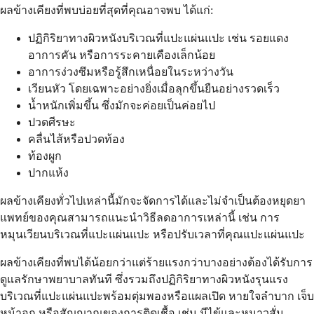
ผลข้างเคียงที่พบบ่อยที่สุดที่คุณอาจพบ ได้แก่:
ปฏิกิริยาทางผิวหนังบริเวณที่แปะแผ่นแปะ เช่น รอยแดง
อาการคัน หรือการระคายเคืองเล็กน้อย
อาการง่วงซึมหรือรู้สึกเหนื่อยในระหว่างวัน
เวียนหัว โดยเฉพาะอย่างยิ่งเมื่อลุกขึ้นยืนอย่างรวดเร็ว
น้ำหนักเพิ่มขึ้น ซึ่งมักจะค่อยเป็นค่อยไป
ปวดศีรษะ
คลื่นไส้หรือปวดท้อง
ท้องผูก
ปากแห้ง
ผลข้างเคียงทั่วไปเหล่านี้มักจะจัดการได้และไม่จำเป็นต้องหยุดยา
แพทย์ของคุณสามารถแนะนำวิธีลดอาการเหล่านี้ เช่น การ
หมุนเวียนบริเวณที่แปะแผ่นแปะ หรือปรับเวลาที่คุณแปะแผ่นแปะ
ผลข้างเคียงที่พบได้น้อยกว่าแต่ร้ายแรงกว่าบางอย่างต้องได้รับการ
ดูแลรักษาพยาบาลทันที ซึ่งรวมถึงปฏิกิริยาทางผิวหนังรุนแรง
บริเวณที่แปะแผ่นแปะพร้อมตุ่มพองหรือแผลเปิด หายใจลำบาก เจ็บ
หน้าอก หรือสัญญาณของการติดเชื้อ เช่น มีไข้และหนาวสั่น