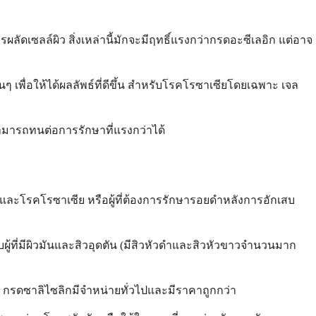
ัดเซลล์ผิว สิ่งเหล่านี้มักจะมีฤทธิ์แรงกว่ากรดอะซีเลอิก แต่อาจ
นๆ เพื่อให้ได้ผลลัพธ์ที่ดีขึ้น สำหรับโรคโรซาเซียโดยเฉพาะ เจล
่สามารถทนต่อการรักษาที่แรงกว่าได้
วและโรคโรซาเซีย หรือผู้ที่ต้องการรักษารอยดำหลังการอักเสบ
ผู้ที่มีผิวมันและสิวอุดตัน (มีสิวหัวดำและสิวหัวขาวจำนวนมาก
าม กรดซาลิไซลิกมีจำหน่ายทั่วไปและมีราคาถูกกว่า