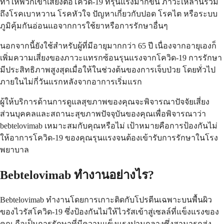
ทำให้พวกเขาเสี่ยงต่อโควิด-19 ที่รุนแรงมากขึ้น ภาวะเหล่านี้รวม
ถึงโรคเบาหวาน โรคหัวใจ ปัญหาเกี่ยวกับปอด โรคไต หรือระบบ
ภูมิคุ้มกันอ่อนแอจากการใช้ยาหรือการรักษาอื่นๆ
นอกจากนี้ยังใช้สำหรับผู้ที่มีอายุมากกว่า 65 ปี เนื่องจากอายุเองก็
เพิ่มความเสี่ยงของภาวะแทรกซ้อนรุนแรงจากโควิด-19 การรักษา
มีประสิทธิภาพสูงสุดเมื่อให้ในช่วงต้นของการเจ็บป่วย โดยทั่วไป
ภายในไม่กี่วันแรกหลังจากอาการเริ่มแรก
ผู้ให้บริการด้านการดูแลสุขภาพของคุณจะพิจารณาปัจจัยเสี่ยง
ส่วนบุคคลและสถานะสุขภาพปัจจุบันของคุณเพื่อพิจารณาว่า
bebtelovimab เหมาะสมกับคุณหรือไม่ เป้าหมายคือการป้องกันไม่
ให้อาการโควิด-19 ของคุณรุนแรงจนต้องเข้ารับการรักษาในโรง
พยาบาล
Bebtelovimab ทำงานอย่างไร?
Bebtelovimab ทำงานโดยการเกาะติดกับโปรตีนเฉพาะบนพื้นผิว
ของไวรัสโควิด-19 ซึ่งป้องกันไม่ให้ไวรัสเข้าสู่เซลล์ที่แข็งแรงของ
คุณ ถือเป็นการรักษาที่มีความแข็งแรงปานกลางซึ่งสามารถส่ง