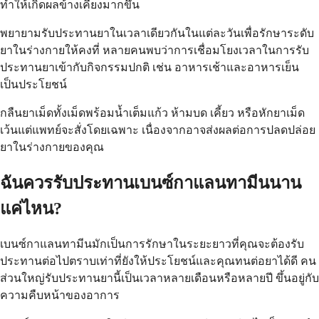
ทำให้เกิดผลข้างเคียงมากขึ้น
พยายามรับประทานยาในเวลาเดียวกันในแต่ละวันเพื่อรักษาระดับ
ยาในร่างกายให้คงที่ หลายคนพบว่าการเชื่อมโยงเวลาในการรับ
ประทานยาเข้ากับกิจกรรมปกติ เช่น อาหารเช้าและอาหารเย็น
เป็นประโยชน์
กลืนยาเม็ดทั้งเม็ดพร้อมน้ำเต็มแก้ว ห้ามบด เคี้ยว หรือหักยาเม็ด
เว้นแต่แพทย์จะสั่งโดยเฉพาะ เนื่องจากอาจส่งผลต่อการปลดปล่อย
ยาในร่างกายของคุณ
ฉันควรรับประทานเบนซ์กาแลนทามีนนาน
แค่ไหน?
เบนซ์กาแลนทามีนมักเป็นการรักษาในระยะยาวที่คุณจะต้องรับ
ประทานต่อไปตราบเท่าที่ยังให้ประโยชน์และคุณทนต่อยาได้ดี คน
ส่วนใหญ่รับประทานยานี้เป็นเวลาหลายเดือนหรือหลายปี ขึ้นอยู่กับ
ความคืบหน้าของอาการ