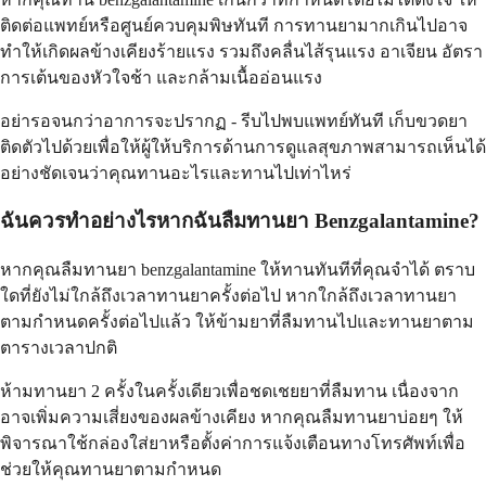
ติดต่อแพทย์หรือศูนย์ควบคุมพิษทันที การทานยามากเกินไปอาจ
ทำให้เกิดผลข้างเคียงร้ายแรง รวมถึงคลื่นไส้รุนแรง อาเจียน อัตรา
การเต้นของหัวใจช้า และกล้ามเนื้ออ่อนแรง
อย่ารอจนกว่าอาการจะปรากฏ - รีบไปพบแพทย์ทันที เก็บขวดยา
ติดตัวไปด้วยเพื่อให้ผู้ให้บริการด้านการดูแลสุขภาพสามารถเห็นได้
อย่างชัดเจนว่าคุณทานอะไรและทานไปเท่าไหร่
ฉันควรทำอย่างไรหากฉันลืมทานยา Benzgalantamine?
หากคุณลืมทานยา benzgalantamine ให้ทานทันทีที่คุณจำได้ ตราบ
ใดที่ยังไม่ใกล้ถึงเวลาทานยาครั้งต่อไป หากใกล้ถึงเวลาทานยา
ตามกำหนดครั้งต่อไปแล้ว ให้ข้ามยาที่ลืมทานไปและทานยาตาม
ตารางเวลาปกติ
ห้ามทานยา 2 ครั้งในครั้งเดียวเพื่อชดเชยยาที่ลืมทาน เนื่องจาก
อาจเพิ่มความเสี่ยงของผลข้างเคียง หากคุณลืมทานยาบ่อยๆ ให้
พิจารณาใช้กล่องใส่ยาหรือตั้งค่าการแจ้งเตือนทางโทรศัพท์เพื่อ
ช่วยให้คุณทานยาตามกำหนด