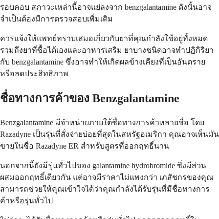
รอบคอบ สภาวะเหล่านี้อาจแย่ลงจาก benzgalantamine ดังนั้นอาจ
จำเป็นต้องมีการตรวจสอบเพิ่มเติม
ควรแจ้งให้แพทย์ทราบเสมอเกี่ยวกับยาที่คุณกำลังใช้อยู่ทั้งหมด
รวมถึงยาที่ซื้อได้เองและอาหารเสริม ยาบางชนิดอาจทำปฏิกิริยา
กับ benzgalantamine ซึ่งอาจทำให้เกิดผลข้างเคียงที่เป็นอันตราย
หรือลดประสิทธิภาพ
ชื่อทางการค้าของ Benzgalantamine
Benzgalantamine มีจำหน่ายภายใต้ชื่อทางการค้าหลายชื่อ โดย
Razadyne เป็นรุ่นที่สั่งจ่ายบ่อยที่สุดในสหรัฐอเมริกา คุณอาจเห็นมัน
ขายในชื่อ Razadyne ER สำหรับสูตรที่ออกฤทธิ์นาน
นอกจากนี้ยังมีรุ่นทั่วไปของ galantamine hydrobromide ซึ่งมีส่วน
ผสมออกฤทธิ์เดียวกัน แต่อาจมีราคาไม่แพงกว่า เภสัชกรของคุณ
สามารถช่วยให้คุณเข้าใจได้ว่าคุณกำลังได้รับรุ่นที่มีชื่อทางการ
ค้าหรือรุ่นทั่วไป