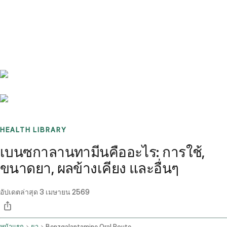
Benchmarks
Stories
FAQ
Sign up / Log in
HEALTH LIBRARY
เบนซกาลานทามีนคืออะไร: การใช้,
ขนาดยา, ผลข้างเคียง และอื่นๆ
อัปเดตล่าสุด
3 เมษายน 2569
หน้าแรก
ยา
Benzgalantamine Oral Route