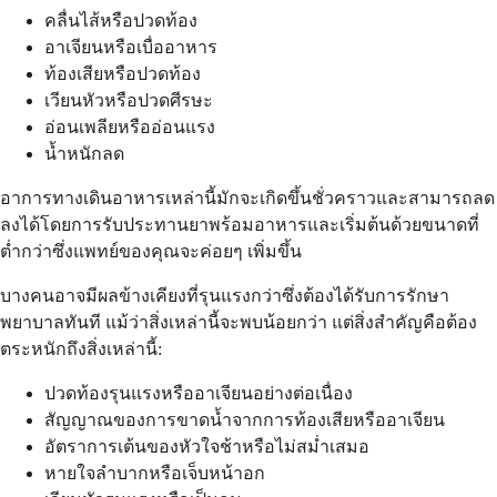
คลื่นไส้หรือปวดท้อง
อาเจียนหรือเบื่ออาหาร
ท้องเสียหรือปวดท้อง
เวียนหัวหรือปวดศีรษะ
อ่อนเพลียหรืออ่อนแรง
น้ำหนักลด
อาการทางเดินอาหารเหล่านี้มักจะเกิดขึ้นชั่วคราวและสามารถลด
ลงได้โดยการรับประทานยาพร้อมอาหารและเริ่มต้นด้วยขนาดที่
ต่ำกว่าซึ่งแพทย์ของคุณจะค่อยๆ เพิ่มขึ้น
บางคนอาจมีผลข้างเคียงที่รุนแรงกว่าซึ่งต้องได้รับการรักษา
พยาบาลทันที แม้ว่าสิ่งเหล่านี้จะพบน้อยกว่า แต่สิ่งสำคัญคือต้อง
ตระหนักถึงสิ่งเหล่านี้:
ปวดท้องรุนแรงหรืออาเจียนอย่างต่อเนื่อง
สัญญาณของการขาดน้ำจากการท้องเสียหรืออาเจียน
อัตราการเต้นของหัวใจช้าหรือไม่สม่ำเสมอ
หายใจลำบากหรือเจ็บหน้าอก