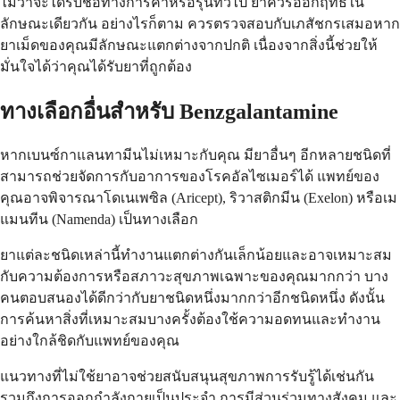
ไม่ว่าจะได้รับชื่อทางการค้าหรือรุ่นทั่วไป ยาควรออกฤทธิ์ใน
ลักษณะเดียวกัน อย่างไรก็ตาม ควรตรวจสอบกับเภสัชกรเสมอหาก
ยาเม็ดของคุณมีลักษณะแตกต่างจากปกติ เนื่องจากสิ่งนี้ช่วยให้
มั่นใจได้ว่าคุณได้รับยาที่ถูกต้อง
ทางเลือกอื่นสำหรับ Benzgalantamine
หากเบนซ์กาแลนทามีนไม่เหมาะกับคุณ มียาอื่นๆ อีกหลายชนิดที่
สามารถช่วยจัดการกับอาการของโรคอัลไซเมอร์ได้ แพทย์ของ
คุณอาจพิจารณาโดเนเพซิล (Aricept), ริวาสติกมีน (Exelon) หรือเม
แมนทีน (Namenda) เป็นทางเลือก
ยาแต่ละชนิดเหล่านี้ทำงานแตกต่างกันเล็กน้อยและอาจเหมาะสม
กับความต้องการหรือสภาวะสุขภาพเฉพาะของคุณมากกว่า บาง
คนตอบสนองได้ดีกว่ากับยาชนิดหนึ่งมากกว่าอีกชนิดหนึ่ง ดังนั้น
การค้นหาสิ่งที่เหมาะสมบางครั้งต้องใช้ความอดทนและทำงาน
อย่างใกล้ชิดกับแพทย์ของคุณ
แนวทางที่ไม่ใช้ยาอาจช่วยสนับสนุนสุขภาพการรับรู้ได้เช่นกัน
รวมถึงการออกกำลังกายเป็นประจำ การมีส่วนร่วมทางสังคม และ