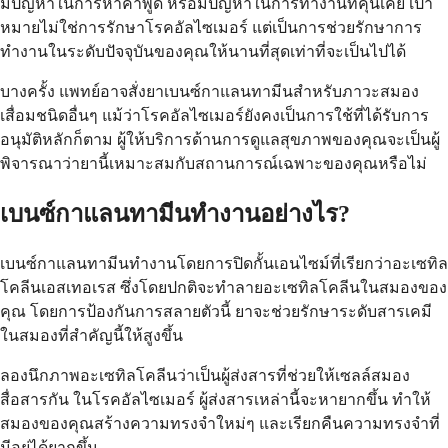
มีปัญหาในการหาคำพูด หรือมีปัญหาในการทำงานที่คุ้นเคย เป้า
หมายไม่ใช่การรักษาโรคอัลไซเมอร์ แต่เป็นการช่วยรักษาการ
ทำงานในระดับปัจจุบันของคุณให้นานที่สุดเท่าที่จะเป็นไปได้
บางครั้ง แพทย์อาจสั่งยาเบนซ์กาแลนทามีนสำหรับภาวะสมอง
เสื่อมชนิดอื่นๆ แม้ว่าโรคอัลไซเมอร์ยังคงเป็นการใช้ที่ได้รับการ
อนุมัติหลักก็ตาม ผู้ให้บริการด้านการดูแลสุขภาพของคุณจะเป็นผู้
พิจารณาว่ายานี้เหมาะสมกับสถานการณ์เฉพาะของคุณหรือไม่
เบนซ์กาแลนทามีนทำงานอย่างไร?
เบนซ์กาแลนทามีนทำงานโดยการปิดกั้นเอนไซม์ที่เรียกว่าอะเซทิล
โคลีนเอสเทอเรส ซึ่งโดยปกติจะทำลายอะเซทิลโคลีนในสมองของ
คุณ โดยการป้องกันการสลายตัวนี้ ยาจะช่วยรักษาระดับสารเคมี
ในสมองที่สำคัญนี้ให้สูงขึ้น
ลองนึกภาพอะเซทิลโคลีนว่าเป็นผู้ส่งสารที่ช่วยให้เซลล์สมอง
สื่อสารกัน ในโรคอัลไซเมอร์ ผู้ส่งสารเหล่านี้จะหายากขึ้น ทำให้
สมองของคุณสร้างความทรงจำใหม่ๆ และเรียกคืนความทรงจำที่
มีอยู่ได้ยากขึ้น