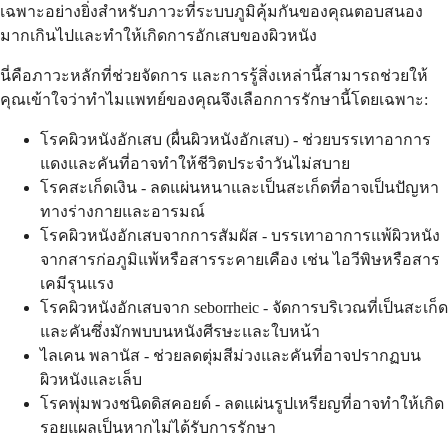
เฉพาะอย่างยิ่งสำหรับภาวะที่ระบบภูมิคุ้มกันของคุณตอบสนอง
มากเกินไปและทำให้เกิดการอักเสบของผิวหนัง
นี่คือภาวะหลักที่ช่วยจัดการ และการรู้สิ่งเหล่านี้สามารถช่วยให้
คุณเข้าใจว่าทำไมแพทย์ของคุณจึงเลือกการรักษานี้โดยเฉพาะ:
โรคผิวหนังอักเสบ (ผื่นผิวหนังอักเสบ) - ช่วยบรรเทาอาการ
แดงและคันที่อาจทำให้ชีวิตประจำวันไม่สบาย
โรคสะเก็ดเงิน - ลดแผ่นหนาและเป็นสะเก็ดที่อาจเป็นปัญหา
ทางร่างกายและอารมณ์
โรคผิวหนังอักเสบจากการสัมผัส - บรรเทาอาการแพ้ผิวหนัง
จากสารก่อภูมิแพ้หรือสารระคายเคือง เช่น ไอวีพิษหรือสาร
เคมีรุนแรง
โรคผิวหนังอักเสบจาก seborrheic - จัดการบริเวณที่เป็นสะเก็ด
และคันซึ่งมักพบบนหนังศีรษะและใบหน้า
ไลเคน พลานัส - ช่วยลดตุ่มสีม่วงและคันที่อาจปรากฏบน
ผิวหนังและเล็บ
โรคพุ่มพวงชนิดดิสคอยด์ - ลดแผ่นรูปเหรียญที่อาจทำให้เกิด
รอยแผลเป็นหากไม่ได้รับการรักษา