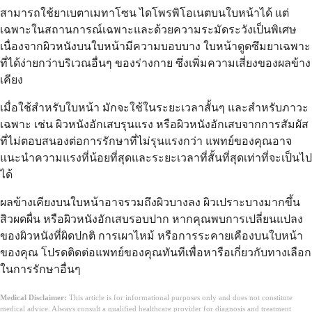
สามารถใช้ยาเบตาเมทาโซน ไดโพรพิโอเนตบนใบหน้าได้ แต่
เฉพาะในสถานการณ์เฉพาะและด้วยความระมัดระวังเป็นพิเศษ
เนื่องจากผิวหนังบนใบหน้ามีความบอบบาง ใบหน้าดูดซึมยาเฉพาะ
ที่ได้ง่ายกว่าบริเวณอื่นๆ ของร่างกาย ซึ่งเพิ่มความเสี่ยงของผลข้าง
เคียง
เมื่อใช้สำหรับใบหน้า มักจะใช้ในระยะเวลาสั้นๆ และสำหรับภาวะ
เฉพาะ เช่น ผิวหนังอักเสบรุนแรง หรือผิวหนังอักเสบจากการสัมผัส
ที่ไม่ตอบสนองต่อการรักษาที่ไม่รุนแรงกว่า แพทย์ของคุณอาจ
แนะนำความแรงที่น้อยที่สุดและระยะเวลาที่สั้นที่สุดเท่าที่จะเป็นไป
ได้
ผลข้างเคียงบนใบหน้าอาจรวมถึงผิวบางลง ผิวเปราะบางมากขึ้น
สิวผดผื่น หรือผิวหนังอักเสบรอบปาก หากคุณพบการเปลี่ยนแปลง
ของผิวหนังที่ผิดปกติ การเผาไหม้ หรือการระคายเคืองบนใบหน้า
ของคุณ โปรดติดต่อแพทย์ของคุณทันทีเพื่อหารือเกี่ยวกับทางเลือก
ในการรักษาอื่นๆ
Medical Disclaimer:
This article is for informational purposes only and does not constitute
medical advice. Always consult a qualified healthcare provider for diagnosis and treatment