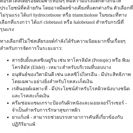
คอร์ติโคสเตียรอยด์เฉพาะที่อื่นๆ ที่มีความแรงแตกต่างกันให้
ประโยชน์ที่คล้ายกัน โดยอาจมีผลข้างเคียงที่แตกต่างกัน ตัวเลือกที่
ไม่รุนแรง ได้แก่ hydrocortisone หรือ triamcinolone ในขณะที่ทาง
เลือกที่แรงกว่า ได้แก่ clobetasol หรือ halobetasol สำหรับกรณีที่
รุนแรง
ทางเลือกที่ไม่ใช่สเตียรอยด์กำลังได้รับความนิยมมากขึ้นเรื่อยๆ
สำหรับการจัดการในระยะยาว:
สารยับยั้งแคลซิเนยูริน เช่น ทาโครลิมัส (Protopic) หรือ พิเม
โครลิมัส (Elidel) - เหมาะสำหรับบริเวณที่บอบบาง
อนุพันธ์ของวิตามินดี เช่น แคลซิโปไทรอีน - มีประสิทธิภาพ
โดยเฉพาะอย่างยิ่งสำหรับโรคสะเก็ดเงิน
เรตินอยด์เฉพาะที่ - มีประโยชน์สำหรับโรคผิวหนังบางชนิด
และโรคสะเก็ดเงิน
ครีมซ่อมแซมเกราะป้องกันผิวหนังและมอยเจอร์ไรเซอร์ -
จำเป็นสำหรับการรักษาสุขภาพผิว
ยาแก้แพ้ - สามารถช่วยบรรเทาอาการคันที่เกี่ยวข้องกับ
ปฏิกิริยาแพ้