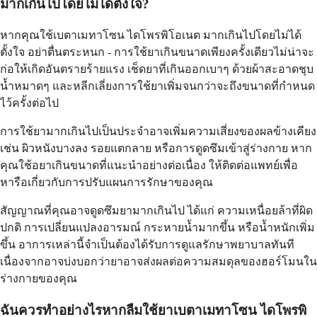
มากเกินไปโดยไม่ได้ตั้งใจ?
หากคุณใช้เบตาเมทาโซน ไดโพรพิโอเนต มากเกินไปโดยไม่ได้
ตั้งใจ อย่าตื่นตระหนก - การใช้ยาเกินขนาดเพียงครั้งเดียวไม่น่าจะ
ก่อให้เกิดอันตรายร้ายแรง เช็ดยาที่เกินออกเบาๆ ด้วยผ้าสะอาดชุบ
น้ำหมาดๆ และหลีกเลี่ยงการใช้ยาเพิ่มจนกว่าจะถึงขนาดที่กำหนด
ไว้ครั้งต่อไป
การใช้ยามากเกินไปเป็นประจำอาจเพิ่มความเสี่ยงของผลข้างเคียง
เช่น ผิวหนังบางลง รอยแตกลาย หรือการดูดซึมเข้าสู่ร่างกาย หาก
คุณใช้อยาเกินขนาดที่แนะนำอย่างต่อเนื่อง ให้ติดต่อแพทย์เพื่อ
หารือเกี่ยวกับการปรับแผนการรักษาของคุณ
สัญญาณที่คุณอาจดูดซึมยามากเกินไป ได้แก่ ความเหนื่อยล้าที่ผิด
ปกติ การเปลี่ยนแปลงอารมณ์ กระหายน้ำมากขึ้น หรือน้ำหนักเพิ่ม
ขึ้น อาการเหล่านี้จำเป็นต้องได้รับการดูแลรักษาพยาบาลทันที
เนื่องจากอาจบ่งบอกว่ายาอาจส่งผลต่อความสมดุลของฮอร์โมนใน
ร่างกายของคุณ
ฉันควรทำอย่างไรหากลืมใช้ยาเบตาเมทาโซน ไดโพรพิ