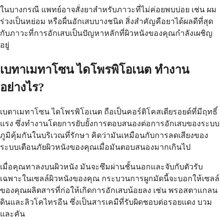
ในบางกรณี แพทย์อาจสั่งยาสำหรับภาวะที่ไม่ค่อยพบบ่อย เช่น ผม
ร่วงเป็นหย่อม หรือผื่นอักเสบบางชนิด สิ่งสำคัญคือยาได้ผลดีที่สุด
กับภาวะที่การอักเสบเป็นปัญหาหลักที่ผิวหนังของคุณกำลังเผชิญ
อยู่
เบทาเมทาโซน ไดโพรพิโอเนต ทำงาน
อย่างไร?
เบตาเมทาโซน ไดโพรพิโอเนต ถือเป็นคอร์ติโคสเตียรอยด์ที่มีฤทธิ์
แรง ซึ่งทำงานโดยการยับยั้งการตอบสนองต่อการอักเสบของระบบ
ภูมิคุ้มกันในบริเวณที่รักษา คิดว่ามันเหมือนกับการลดเสียงของ
ระบบเตือนภัยผิวหนังของคุณเมื่อมันตอบสนองมากเกินไป
เมื่อคุณทาลงบนผิวหนัง มันจะซึมผ่านชั้นนอกและจับกับตัวรับ
เฉพาะในเซลล์ผิวหนังของคุณ กระบวนการผูกมัดนี้จะบอกให้เซลล์
ของคุณผลิตสารที่ก่อให้เกิดการอักเสบน้อยลง เช่น พรอสตาแกลน
ดินและลิวโคไทรอีน ซึ่งเป็นสารเคมีที่รับผิดชอบต่อรอยแดง บวม
และคัน