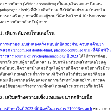
อะชวากันธา (Withania somnifera) เป็นสมุนไพรอะแดปโตเจน
(adaptogenic herb) ที่มีประสิทธิภาพ ซึ่งใช้กันอย่างแพร่หลายใน
การส่งเสริมสุขภาพที่ดีของผู้ชาย นี่คือประโยชน์ 10 ประการขอ
งอะชวากันธาสำหรับผู้ชาย:
1. เพิ่มระดับเทสโทสเตอโรน
การทดลองแบบสุ่มสองครั้ง แบบปกปิดสองฝ่าย ควบคุมด้วยยา
หลอก (randomized double-blind, placebo-controlled trial) ที่ตีพิมพ์ใน
วารสาร Journal of Psychopharmacology ปี 2023
ได้ให้สารสกัดอะ
ชวากันธาแก่ผู้ชายเป็นเวลา 12 สัปดาห์ ผลต่อเทสโทสเตอโรนดู
เหมือนจะมีความสม่ำเสมอที่สุดในผู้ชายที่มีความเครียด หรือมีระ
ดับเทสโทสเตอโรนต่ำกว่าเกณฑ์ วิทาโนไลด์ช่วยลดคอร์ติซอล
และเนื่องจากคอร์ติซอลจะกดการผลิตเทสโทสเตอโรน การลด
คอร์ติซอลจะสร้างสภาวะที่เทสโทสเตอโรนสามารถฟื้นตัวได้
2. เสริมสร้างความแข็งแรงและขนาดกล้ามเนื้อ
การศึกษาในปี 2023 ที่ตีพิมพ์ในวารสาร F1000Research
พบว่า การ