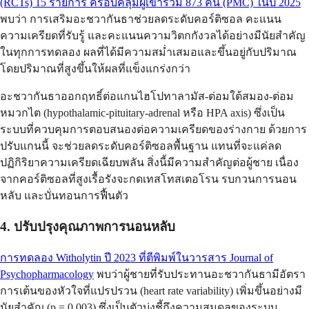
(RCTs) 15 รายการ ครอบคลุมผู้เข้าร่วม 873 คน (PMC) ในปี 2025
พบว่า การเสริมอะชวากันธาช่วยลดระดับคอร์ติซอล คะแนน
ความเครียดที่รับรู้ และคะแนนความวิตกกังวลได้อย่างมีนัยสำคัญ
ในทุกการทดลอง ผลที่ได้มีความสม่ำเสมอและขึ้นอยู่กับปริมาณ
โดยปริมาณที่สูงขึ้นให้ผลที่แข็งแกร่งกว่า
อะชวากันธาออกฤทธิ์ต่อแกนไฮโปทาลามัส-ต่อมใต้สมอง-ต่อม
หมวกไต (hypothalamic-pituitary-adrenal หรือ HPA axis) ซึ่งเป็น
ระบบที่ควบคุมการตอบสนองต่อความเครียดของร่างกาย ด้วยการ
ปรับแกนนี้ จะช่วยลดระดับคอร์ติซอลพื้นฐาน แทนที่จะแค่ลด
ปฏิกิริยาความเครียดเฉียบพลัน สิ่งนี้มีความสำคัญต่อผู้ชาย เนื่อง
จากคอร์ติซอลที่สูงเรื้อรังจะกดเทสโทสเตอโรน รบกวนการนอน
หลับ และบั่นทอนการฟื้นตัว
4. ปรับปรุงคุณภาพการนอนหลับ
การทดลอง Witholytin ปี 2023 ที่ตีพิมพ์ในวารสาร Journal of
Psychopharmacology
พบว่าผู้ชายที่รับประทานอะชวากันธามีอัตรา
การเต้นของหัวใจที่แปรปรวน (heart rate variability) เพิ่มขึ้นอย่างมี
นัยสำคัญ (p = 0.003) ซึ่งเป็นตัวบ่งชี้ถึงความสมดุลของระบบ