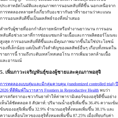
ประสาทอัตโนมัติและคุณภาพการนอนหลับที่ดีขึ้น นอกเหนือจาก
การทดลองหลายครั้งเกี่ยวกับอะชวากันธาที่รายงานว่าคะแนน
การนอนหลับดีขึ้นเป็นผลลัพธ์รองที่สม่ำเสมอ
สำหรับผู้ชายที่ออกกำลังกายหนักหรือทำงานยาวนาน การนอน
หลับคือช่วงเวลาที่การซ่อมแซมกล้ามเนื้อและการผลิตฮอร์โมนจะ
สูงสุด การนอนหลับที่ดีขึ้นและมีคุณภาพมากขึ้นไม่ใช่ประโยชน์
รองที่เล็กน้อย แต่เป็นหัวใจสำคัญของผลลัพธ์อื่นๆ เกือบทั้งหมดใน
รายการนี้ รวมถึงระดับเทสโทสเตอโรน การเพิ่มมวลกล้ามเนื้อ
และอารมณ์
5. เพิ่มภาวะเจริญพันธุ์ของผู้ชายและคุณภาพอสุจิ
การทดลองแบบสุ่มและมีกลุ่มควบคุม (randomized controlled trial) ปี
2026 ที่ตีพิมพ์ในวารสาร Frontiers in Reproductive Health
พบว่า
สารสกัดรากอะชวากันธาทำให้ค่าพารามิเตอร์ของอสุจิดีขึ้นอย่าง
เห็นได้ชัดตลอด 8 สัปดาห์: ปริมาณน้ำอสุจิเพิ่มขึ้น 36.4% ความเข้ม
ข้นของอสุจิเพิ่มขึ้น 32.9% จำนวนอสุจิทั้งหมดเพิ่มขึ้น 38.1% และ
ความเคลื่อนไหวของอสุจิทั้งหมดเพิ่มขึ้น 87.25% เมื่อเทียบกับค่า