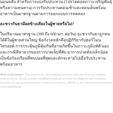
นอนหลับ สำหรับการแบ่งรับประทาน (โปรโตคอลภาวะเจริญพันธุ์
หรือความทนทาน) การรับประทานตอนเช้าและตอนเย็นพร้อม
อาหารเป็นมาตรฐานตามการออกแบบการทดลอง
อะชวากันธามีผลข้างเคียงในผู้ชายหรือไม่?
ในปริมาณมาตรฐาน (300 ถึง 600 มก. ต่อวัน) อะชวากันธาถูกทน
ได้ดีในผู้ชายส่วนใหญ่ ข้อกังวลหลักคือปฏิกิริยากับฮอร์โมน
ไทรอยด์ การกระตุ้นภูมิคุ้มกันที่อาจเกิดขึ้นในภาวะภูมิแพ้ตัวเอง
และกรณีที่หายากของการบาดเจ็บที่ตับ อาการปวดท้องเล็กน้อย
เป็นข้อร้องเรียนที่พบบ่อยที่สุดและมักจะหายไปเมื่อรับประทาน
พร้อมอาหาร
Medical Disclaimer:
This article is for informational purposes only and does not constitute
medical advice. Always consult a qualified healthcare provider for diagnosis and treatment
decisions. If you are experiencing a medical emergency, call 911 or go to the nearest emergency
room immediately.