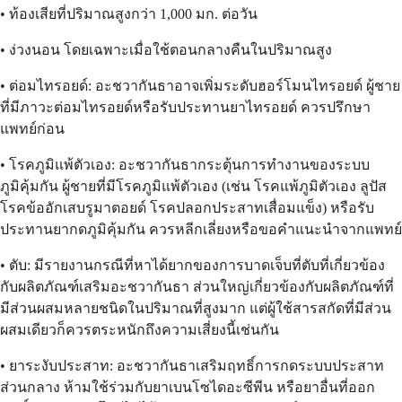
• ท้องเสียที่ปริมาณสูงกว่า 1,000 มก. ต่อวัน
• ง่วงนอน โดยเฉพาะเมื่อใช้ตอนกลางคืนในปริมาณสูง
• ต่อมไทรอยด์: อะชวากันธาอาจเพิ่มระดับฮอร์โมนไทรอยด์ ผู้ชาย
ที่มีภาวะต่อมไทรอยด์หรือรับประทานยาไทรอยด์ ควรปรึกษา
แพทย์ก่อน
• โรคภูมิแพ้ตัวเอง: อะชวากันธากระตุ้นการทำงานของระบบ
ภูมิคุ้มกัน ผู้ชายที่มีโรคภูมิแพ้ตัวเอง (เช่น โรคแพ้ภูมิตัวเอง ลูปัส
โรคข้ออักเสบรูมาตอยด์ โรคปลอกประสาทเสื่อมแข็ง) หรือรับ
ประทานยากดภูมิคุ้มกัน ควรหลีกเลี่ยงหรือขอคำแนะนำจากแพทย์
• ตับ: มีรายงานกรณีที่หาได้ยากของการบาดเจ็บที่ตับที่เกี่ยวข้อง
กับผลิตภัณฑ์เสริมอะชวากันธา ส่วนใหญ่เกี่ยวข้องกับผลิตภัณฑ์ที่
มีส่วนผสมหลายชนิดในปริมาณที่สูงมาก แต่ผู้ใช้สารสกัดที่มีส่วน
ผสมเดียวก็ควรตระหนักถึงความเสี่ยงนี้เช่นกัน
• ยาระงับประสาท: อะชวากันธาเสริมฤทธิ์การกดระบบประสาท
ส่วนกลาง ห้ามใช้ร่วมกับยาเบนโซไดอะซีพีน หรือยาอื่นที่ออก