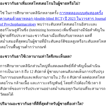
อะชวากันธาเพิ่มเทสโทสเตอโรนในผู้ชายหรือไม่?
ใช่ ในการศึกษาทางคลินิกหลายครั้ง
การทดลองแบบสุ่มสองครั้ง
ควบคุมด้วยยาหลอก (double-blind RCT) ปี 2023 ในวารสาร Journal
of Psychopharmacology
พบว่าระดับเทสโทสเตอโรนอิสระและ
ฮอร์โมนลูทิไนซิ่ง (luteinizing hormone) เพิ่มขึ้นอย่างมีนัยสำคัญใน
ผู้ชายที่รับประทานอะชวากันธาเมื่อเทียบกับยาหลอก ผลที่
สม่ำเสมอที่สุดพบในผู้ชายที่มีระดับคอร์ติซอลสูงหรือระดับเทสโทส
เตอโรนพื้นฐานต่ำกว่าเกณฑ์
อะชวากันธาใช้เวลานานเท่าใดจึงจะเห็นผล?
การศึกษาทางคลินิกส่วนใหญ่ที่แสดงผลลัพธ์ที่สำคัญนั้นดำเนิน
การเป็นเวลา 8 ถึง 12 สัปดาห์ ผู้ชายบางคนสังเกตเห็นการปรับปรุง
ในการนอนหลับและพลังงานภายใน 2 ถึง 4 สัปดาห์ ผลต่อเทสโทส
เตอโรน กล้ามเนื้อ และภาวะเจริญพันธุ์ โดยทั่วไปต้องใช้เวลา 8
สัปดาห์ของการรับประทานอย่างสม่ำเสมอทุกวันก่อนที่จะสามารถ
วัดผลได้
ปริมาณอะชวากันธาที่ดีที่สุดสำหรับผู้ชายคือเท่าใด?