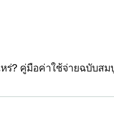
หร่? คู่มือค่าใช้จ่ายฉบับสม