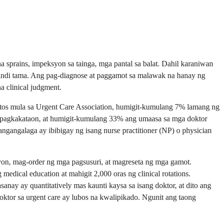
sprains, impeksyon sa tainga, mga pantal sa balat. Dahil karaniwan
hindi tama. Ang pag-diagnose at paggamot sa malawak na hanay ng
a clinical judgment.
 datos mula sa Urgent Care Association, humigit-kumulang 7% lamang ng
ng pagkakataon, at humigit-kumulang 33% ang umaasa sa mga doktor
angangalaga ay ibibigay ng isang nurse practitioner (NP) o physician
on, mag-order ng mga pagsusuri, at magreseta ng mga gamot.
ical education at mahigit 2,000 oras ng clinical rotations.
ay ay quantitatively mas kaunti kaysa sa isang doktor, at dito ang
oktor sa urgent care ay lubos na kwalipikado. Ngunit ang taong