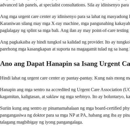
advanced lab panels, at specialist consultations. Sila ay idinisenyo pa
Ang mga urgent care center ay idinisenyo para sa lahat ng masyadong 
Karaniwan silang may mga X-ray machine, mga pangunahing kakayahan 
paglalagay ng splint sa mga bali. Ang ilan ay may point-of-care testi
Ang pagkakaiba ay hindi tungkol sa kalidad ng provider. Ito ay tungko
parehong mga kasangkapan at suporta na magagamit tulad ng sa isang 
Ano ang Dapat Hanapin sa Isang Urgent Ca
Hindi lahat ng urgent care center ay pantay-pantay. Kung nais mong m
Hanapin ang mga sentro na accredited ng Urgent Care Association (UC
kagamitan, kaligtasan, at saklaw ng mga serbisyo. Ito ay boluntaryo, k
Suriin kung ang sentro ay pinamamahalaan ng mga board-certified phys
pangangasiwa ng doktor para sa mga NP at PA, habang ang iba ay pi
talagang magbibigay ng iyong pangangalaga.