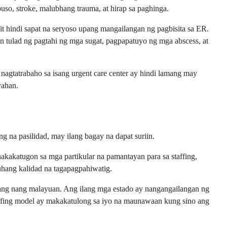
puso, stroke, malubhang trauma, at hirap sa paghinga.
it hindi sapat na seryoso upang mangailangan ng pagbisita sa ER.
tulad ng pagtahi ng mga sugat, pagpapatuyo ng mga abscess, at
 nagtatrabaho sa isang urgent care center ay hindi lamang may
yahan.
 na pasilidad, may ilang bagay na dapat suriin.
kakatugon sa mga partikular na pamantayan para sa staffing,
luhang kalidad na tagapagpahiwatig.
amang nang malayuan. Ang ilang mga estado ay nangangailangan ng
ffing model ay makakatulong sa iyo na maunawaan kung sino ang