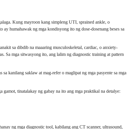
galaga. Kung mayroon kang simpleng UTI, sprained ankle, o
a ito ay humahawak ng mga kondisyong ito ng dose-dosenang beses sa
it sa dibdib na maaaring musculoskeletal, cardiac, o anxiety-
s. Sa mga sitwasyong ito, ang lalim ng diagnostic training at pattern
as sa kanilang saklaw at mag-refer o maglipat ng mga pasyente sa mga
gamot, tinatalakay ng gabay na ito ang mga praktikal na detalye:
nay ng mga diagnostic tool, kabilang ang CT scanner, ultrasound,