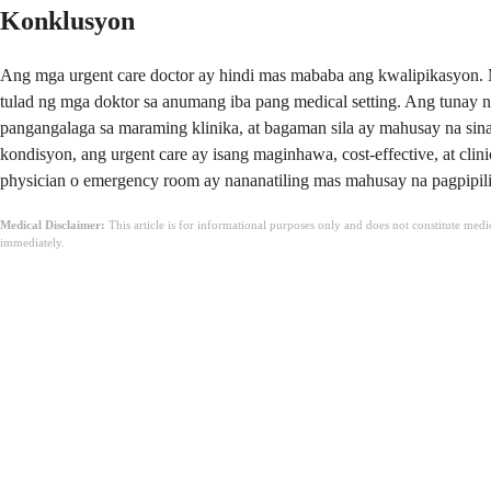
Konklusyon
Ang mga urgent care doctor ay hindi mas mababa ang kwalipikasyon. 
tulad ng mga doktor sa anumang iba pang medical setting. Ang tunay 
pangangalaga sa maraming klinika, at bagaman sila ay mahusay na sin
kondisyon, ang urgent care ay isang maginhawa, cost-effective, at cli
physician o emergency room ay nananatiling mas mahusay na pagpipili
Medical Disclaimer:
This article is for informational purposes only and does not constitute med
immediately.