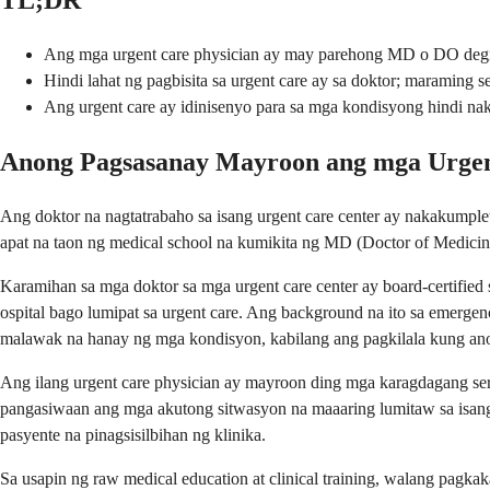
TL;DR
Ang mga urgent care physician ay may parehong MD o DO degrees, 
Hindi lahat ng pagbisita sa urgent care ay sa doktor; maraming 
Ang urgent care ay idinisenyo para sa mga kondisyong hindi na
Anong Pagsasanay Mayroon ang mga Urgen
Ang doktor na nagtatrabaho sa isang urgent care center ay nakakumple
apat na taon ng medical school na kumikita ng MD (Doctor of Medicine) 
Karamihan sa mga doktor sa mga urgent care center ay board-certifie
ospital bago lumipat sa urgent care. Ang background na ito sa emergen
malawak na hanay ng mga kondisyon, kabilang ang pagkilala kung ano a
Ang ilang urgent care physician ay mayroon ding mga karagdagang se
pangasiwaan ang mga akutong sitwasyon na maaaring lumitaw sa isang 
pasyente na pinagsisilbihan ng klinika.
Sa usapin ng raw medical education at clinical training, walang pagkakai