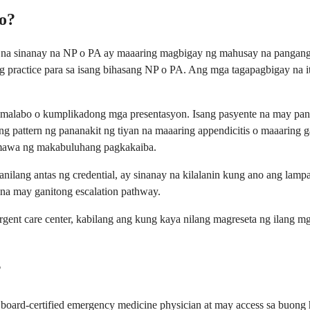
o?
ay na sinanay na NP o PA ay maaaring magbigay ng mahusay na pangan
 ng practice para sa isang bihasang NP o PA. Ang mga tagapagbigay n
labo o kumplikadong mga presentasyon. Isang pasyente na may pananak
ang pattern ng pananakit ng tiyan na maaaring appendicitis o maaaring ga
gumawa ng makabuluhang pagkakaiba.
ilang antas ng credential, ay sinanay na kilalanin kung ano ang lamp
na may ganitong escalation pathway.
t care center, kabilang ang kung kaya nilang magreseta ng ilang mga 
?
d-certified emergency medicine physician at may access sa buong ha