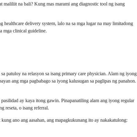
maliliit na bali? Kung mas marami ang diagnostic tool ng isang
g healthcare delivery system, lalo na sa mga lugar na may limitadong
a mga clinical guideline.
 sa patuloy na relasyon sa isang primary care physician. Alam ng iyong
ybayan ang mga pagbabago sa iyong kalusugan sa paglipas ng panahon.
pasilidad ay kaya itong gawin. Pinapanatiling alam ang iyong regular
 reseta, o isang referral.
o at kung ano ang aasahan, ang mapagkukunang ito ay nakakatulong: