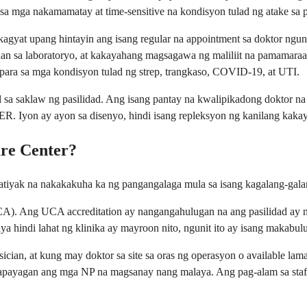
ra sa mga nakamamatay at time-sensitive na kondisyon tulad ng atake sa 
kagyat upang hintayin ang isang regular na appointment sa doktor ngun
sa laboratoryo, at kakayahang magsagawa ng maliliit na pamamaraan 
ng para sa mga kondisyon tulad ng strep, trangkaso, COVID-19, at UTI.
l sa saklaw ng pasilidad. Ang isang pantay na kwalipikadong doktor na
ER. Iyon ay ayon sa disenyo, hindi isang repleksyon ng kanilang kaka
re Center?
atiyak na nakakakuha ka ng pangangalaga mula sa isang kagalang-galang
A). Ang UCA accreditation ay nangangahulugan na ang pasilidad ay na
aya hindi lahat ng klinika ay mayroon nito, ngunit ito ay isang makabu
ician, at kung may doktor sa site sa oras ng operasyon o available l
napayagan ang mga NP na magsanay nang malaya. Ang pag-alam sa sta