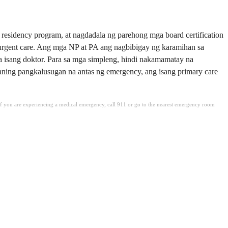
esidency program, at nagdadala ng parehong mga board certification
 urgent care. Ang mga NP at PA ang nagbibigay ng karamihan sa
a isang doktor. Para sa mga simpleng, hindi nakamamatay na
haning pangkalusugan na antas ng emergency, ang isang primary care
. If you are experiencing a medical emergency, call 911 or go to the nearest emergency room