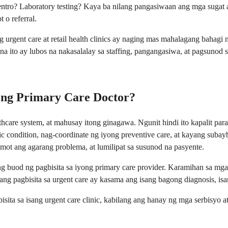
ro? Laboratory testing? Kaya ba nilang pangasiwaan ang mga sugat at 
 o referral.
urgent care at retail health clinics ay naging mas mahalagang bahagi n
a ito ay lubos na nakasalalay sa staffing, pangangasiwa, at pagsunod s
ong Primary Care Doctor?
care system, at mahusay itong ginagawa. Ngunit hindi ito kapalit para
 condition, nag-coordinate ng iyong preventive care, at kayang suba
amot ang agarang problema, at lumilipat sa susunod na pasyente.
g buod ng pagbisita sa iyong primary care provider. Karamihan sa mga 
ng pagbisita sa urgent care ay kasama ang isang bagong diagnosis, isang
bisita sa isang urgent care clinic, kabilang ang hanay ng mga serbisy