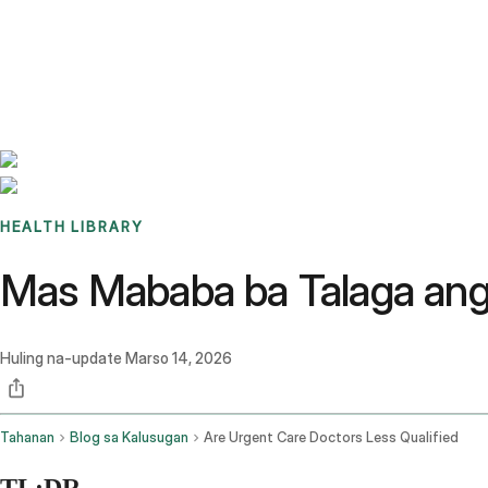
Benchmarks
Stories
FAQ
Sign up / Log in
HEALTH LIBRARY
Mas Mababa ba Talaga ang
Huling na-update
Marso 14, 2026
Tahanan
Blog sa Kalusugan
Are Urgent Care Doctors Less Qualified