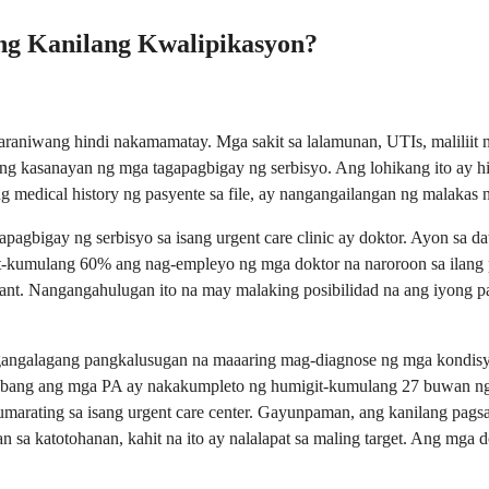
ng Kanilang Kwalipikasyon?
niwang hindi nakamamatay. Mga sakit sa lalamunan, UTIs, maliliit na 
ng kasanayan ng mga tagapagbigay ng serbisyo. Ang lohikang ito ay 
medical history ng pasyente sa file, ay nangangailangan ng malakas n
gapagbigay ng serbisyo sa isang urgent care clinic ay doktor. Ayon sa
migit-kumulang 60% ang nag-empleyo ng mga doktor na naroroon sa ila
istant. Nangangahulugan ito na may malaking posibilidad na ang iyong p
gangalagang pangkalusugan na maaaring mag-diagnose ng mga kondisy
bang ang mga PA ay nakakumpleto ng humigit-kumulang 27 buwan ng med
ating sa isang urgent care center. Gayunpaman, ang kanilang pagsasan
a katotohanan, kahit na ito ay nalalapat sa maling target. Ang mga d