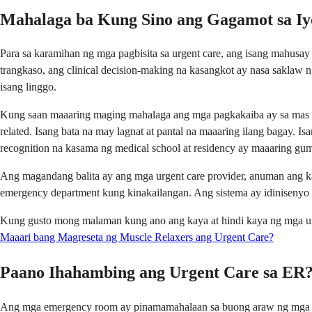
Mahalaga ba Kung Sino ang Gagamot sa Iy
Para sa karamihan ng mga pagbisita sa urgent care, ang isang mahus
trangkaso, ang clinical decision-making na kasangkot ay nasa saklaw
isang linggo.
Kung saan maaaring maging mahalaga ang mga pagkakaiba ay sa mas ma
related. Isang bata na may lagnat at pantal na maaaring ilang bagay. Is
recognition na kasama ng medical school at residency ay maaaring 
Ang magandang balita ay ang mga urgent care provider, anuman ang kan
emergency department kung kinakailangan. Ang sistema ay idinisenyo 
Kung gusto mong malaman kung ano ang kaya at hindi kaya ng mga urgen
Maaari bang Magreseta ng Muscle Relaxers ang Urgent Care?
Paano Ihahambing ang Urgent Care sa ER
Ang mga emergency room ay pinamamahalaan sa buong araw ng mga boar