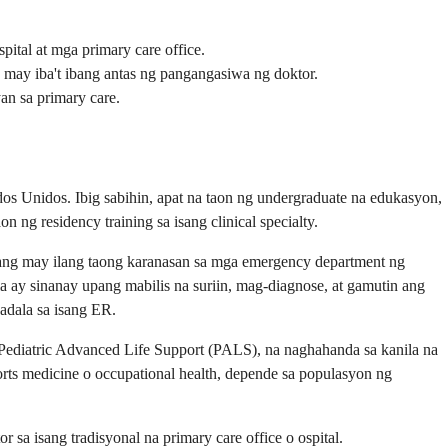
ital at mga primary care office.
a may iba't ibang antas ng pangangasiwa ng doktor.
an sa primary care.
os Unidos. Ibig sabihin, apat na taon ng undergraduate na edukasyon,
ng residency training sa isang clinical specialty.
i ang may ilang taong karanasan sa mga emergency department ng
a ay sinanay upang mabilis na suriin, mag-diagnose, at gamutin ang
adala sa isang ER.
Pediatric Advanced Life Support (PALS), na naghahanda sa kanila na
rts medicine o occupational health, depende sa populasyon ng
r sa isang tradisyonal na primary care office o ospital.