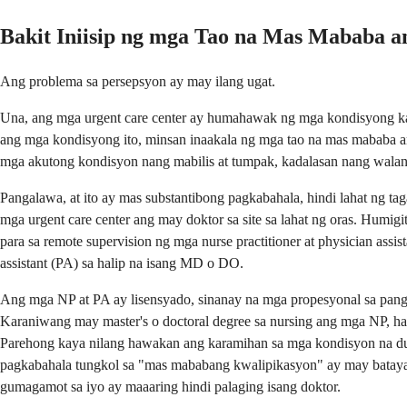
Bakit Iniisip ng mga Tao na Mas Mababa a
Ang problema sa persepsyon ay may ilang ugat.
Una, ang mga urgent care center ay humahawak ng mga kondisyong kara
ang mga kondisyong ito, minsan inaakala ng mga tao na mas mababa a
mga akutong kondisyon nang mabilis at tumpak, kadalasan nang walang 
Pangalawa, at ito ay mas substantibong pagkabahala, hindi lahat ng ta
mga urgent care center ang may doktor sa site sa lahat ng oras. Hu
para sa remote supervision ng mga nurse practitioner at physician ass
assistant (PA) sa halip na isang MD o DO.
Ang mga NP at PA ay lisensyado, sinanay na mga propesyonal sa pan
Karaniwang may master's o doctoral degree sa nursing ang mga NP, ha
Parehong kaya nilang hawakan ang karamihan sa mga kondisyon na dumar
pagkabahala tungkol sa "mas mababang kwalipikasyon" ay may batayan s
gumagamot sa iyo ay maaaring hindi palaging isang doktor.