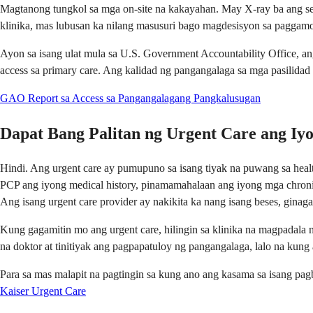
Magtanong tungkol sa mga on-site na kakayahan. May X-ray ba ang sent
klinika, mas lubusan ka nilang masusuri bago magdesisyon sa paggamot
Ayon sa isang ulat mula sa U.S. Government Accountability Office, ang 
access sa primary care. Ang kalidad ng pangangalaga sa mga pasilidad n
GAO Report sa Access sa Pangangalagang Pangkalusugan
Dapat Bang Palitan ng Urgent Care ang Iy
Hindi. Ang urgent care ay pumupuno sa isang tiyak na puwang sa health
PCP ang iyong medical history, pinamamahalaan ang iyong mga chronic
Ang isang urgent care provider ay nakikita ka nang isang beses, ginag
Kung gagamitin mo ang urgent care, hilingin sa klinika na magpadala n
na doktor at tinitiyak ang pagpapatuloy ng pangangalaga, lalo na kung a
Para sa mas malapit na pagtingin sa kung ano ang kasama sa isang pag
Kaiser Urgent Care