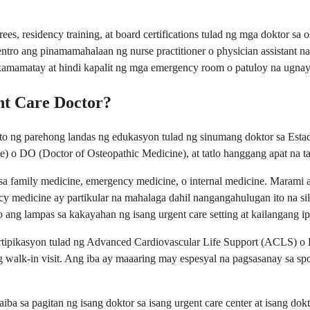
residency training, at board certifications tulad ng mga doktor sa osp
sentro ang pinamamahalaan ng nurse practitioner o physician assistant n
kamamatay at hindi kapalit ng mga emergency room o patuloy na ugnay
t Care Doctor?
to ng parehong landas ng edukasyon tulad ng sinumang doktor sa Estad
o DO (Doctor of Osteopathic Medicine), at tatlo hanggang apat na taon 
d sa family medicine, emergency medicine, o internal medicine. Maram
cy medicine ay partikular na mahalaga dahil nangangahulugan ito na sil
ng lampas sa kakayahan ng isang urgent care setting at kailangang ip
rtipikasyon tulad ng Advanced Cardiovascular Life Support (ACLS) o 
walk-in visit. Ang iba ay maaaring may espesyal na pagsasanay sa spo
ba sa pagitan ng isang doktor sa isang urgent care center at isang dokto