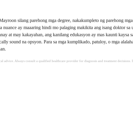
Mayroon silang parehong mga degree, nakakumpleto ng parehong mga r
na nuance ay maaaring hindi mo palaging makikita ang isang doktor sa
anay at may kakayahan, ang kanilang edukasyon ay mas kaunti kaysa s
nically sound na opsyon. Para sa mga kumplikado, patuloy, o mga alala
an.
ical advice. Always consult a qualified healthcare provider for diagnosis and treatment decisions