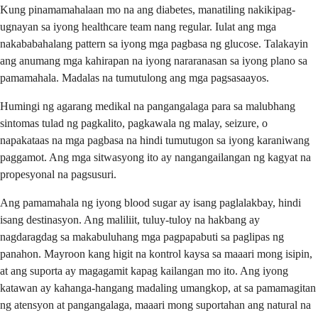
Kung pinamamahalaan mo na ang diabetes, manatiling nakikipag-
ugnayan sa iyong healthcare team nang regular. Iulat ang mga
nakababahalang pattern sa iyong mga pagbasa ng glucose. Talakayin
ang anumang mga kahirapan na iyong nararanasan sa iyong plano sa
pamamahala. Madalas na tumutulong ang mga pagsasaayos.
Humingi ng agarang medikal na pangangalaga para sa malubhang
sintomas tulad ng pagkalito, pagkawala ng malay, seizure, o
napakataas na mga pagbasa na hindi tumutugon sa iyong karaniwang
paggamot. Ang mga sitwasyong ito ay nangangailangan ng kagyat na
propesyonal na pagsusuri.
Ang pamamahala ng iyong blood sugar ay isang paglalakbay, hindi
isang destinasyon. Ang maliliit, tuluy-tuloy na hakbang ay
nagdaragdag sa makabuluhang mga pagpapabuti sa paglipas ng
panahon. Mayroon kang higit na kontrol kaysa sa maaari mong isipin,
at ang suporta ay magagamit kapag kailangan mo ito. Ang iyong
katawan ay kahanga-hangang madaling umangkop, at sa pamamagitan
ng atensyon at pangangalaga, maaari mong suportahan ang natural na