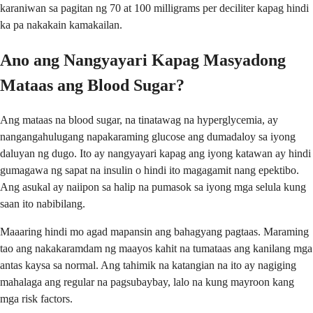
karaniwan sa pagitan ng 70 at 100 milligrams per deciliter kapag hindi
ka pa nakakain kamakailan.
Ano ang Nangyayari Kapag Masyadong
Mataas ang Blood Sugar?
Ang mataas na blood sugar, na tinatawag na hyperglycemia, ay
nangangahulugang napakaraming glucose ang dumadaloy sa iyong
daluyan ng dugo. Ito ay nangyayari kapag ang iyong katawan ay hindi
gumagawa ng sapat na insulin o hindi ito magagamit nang epektibo.
Ang asukal ay naiipon sa halip na pumasok sa iyong mga selula kung
saan ito nabibilang.
Maaaring hindi mo agad mapansin ang bahagyang pagtaas. Maraming
tao ang nakakaramdam ng maayos kahit na tumataas ang kanilang mga
antas kaysa sa normal. Ang tahimik na katangian na ito ay nagiging
mahalaga ang regular na pagsubaybay, lalo na kung mayroon kang
mga risk factors.