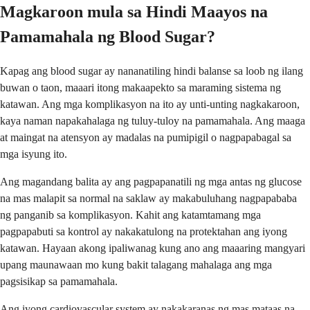
Magkaroon mula sa Hindi Maayos na
Pamamahala ng Blood Sugar?
Kapag ang blood sugar ay nananatiling hindi balanse sa loob ng ilang
buwan o taon, maaari itong makaapekto sa maraming sistema ng
katawan. Ang mga komplikasyon na ito ay unti-unting nagkakaroon,
kaya naman napakahalaga ng tuluy-tuloy na pamamahala. Ang maaga
at maingat na atensyon ay madalas na pumipigil o nagpapabagal sa
mga isyung ito.
Ang magandang balita ay ang pagpapanatili ng mga antas ng glucose
na mas malapit sa normal na saklaw ay makabuluhang nagpapababa
ng panganib sa komplikasyon. Kahit ang katamtamang mga
pagpapabuti sa kontrol ay nakakatulong na protektahan ang iyong
katawan. Hayaan akong ipaliwanag kung ano ang maaaring mangyari
upang maunawaan mo kung bakit talagang mahalaga ang mga
pagsisikap sa pamamahala.
Ang iyong cardiovascular system ay nakakaranas ng mas mataas na