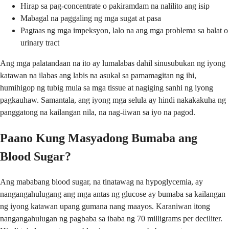
Hirap sa pag-concentrate o pakiramdam na nalilito ang isip
Mabagal na paggaling ng mga sugat at pasa
Pagtaas ng mga impeksyon, lalo na ang mga problema sa balat o
urinary tract
Ang mga palatandaan na ito ay lumalabas dahil sinusubukan ng iyong
katawan na ilabas ang labis na asukal sa pamamagitan ng ihi,
humihigop ng tubig mula sa mga tissue at nagiging sanhi ng iyong
pagkauhaw. Samantala, ang iyong mga selula ay hindi nakakakuha ng
panggatong na kailangan nila, na nag-iiwan sa iyo na pagod.
Paano Kung Masyadong Bumaba ang
Blood Sugar?
Ang mababang blood sugar, na tinatawag na hypoglycemia, ay
nangangahulugang ang mga antas ng glucose ay bumaba sa kailangan
ng iyong katawan upang gumana nang maayos. Karaniwan itong
nangangahulugan ng pagbaba sa ibaba ng 70 milligrams per deciliter.