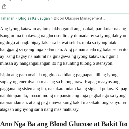
Tahanan
Blog sa Kalusugan
Blood Glucose Management And Related Health Conditions
Ang iyong katawan ay tumatakbo gamit ang asukal, partikular na ang
isang uri na tinatawag na glucose. Ito ay dumadaloy sa iyong daluyan
ng dugo at nagbibigay-lakas sa bawat selula, mula sa iyong utak
hanggang sa iyong mga kalamnan. Ang pamamahala ng balanse na ito
ay isang bagay na natural na ginagawa ng iyong katawan, ngunit
minsan ay nangangailangan ito ng kaunting tulong o atensyon.
Isipin ang pamamahala ng glucose bilang pagpapanatili ng iyong
suplay ng enerhiya na matatag sa buong araw. Kapag maayos ang
paggana ng sistemang ito, nakakaramdam ka ng sigla at pokus. Kapag
nahihirapan ito, maaari mong mapansin ang mga pagbabago sa iyong
nararamdaman, at ang pag-unawa kung bakit makakatulong sa iyo na
alagaan ang iyong sarili nang mas mahusay.
Ano Nga Ba ang Blood Glucose at Bakit Ito