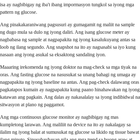
isa ay nagbibigay ng iba't ibang impormasyon tungkol sa iyong mga
pattern ng glucose.
Ang pinakakaraniwang pagsusuri ay gumagamit ng maliit na sample
ng dugo mula sa dulo ng iyong daliri. Ang isang glucose meter ay
nagbabasa ng sample at nagpapakita ng iyong kasalukuyang antas sa
loob ng ilang segundo. Ang snapshot na ito ay nagsasabi sa iyo kung
nasaan ang iyong asukal sa eksaktong sandaling iyon.
Maaaring irekomenda ng iyong doktor na mag-check sa mga tiyak na
oras. Ang fasting glucose na nasusukat sa unang bahagi ng umaga ay
nagpapakita ng iyong baseline na antas. Ang pag-check dalawang oras
pagkatapos kumain ay nagpapakita kung paano hinahawakan ng iyong
katawan ang pagkain. Ang dalas ay nakasalalay sa iyong indibidwal na
sitwasyon at plano ng paggamot.
Ang mga continuous glucose monitor ay nagbibigay ng mas
kumpletong larawan. Ang maliliit na device na ito ay nakalagay sa
ilalim ng iyong balat at sumusukat ng glucose sa likido ng tissue bawat
ilang minuto. Sinusubaybayan nila ang mga trend sa buong araw at