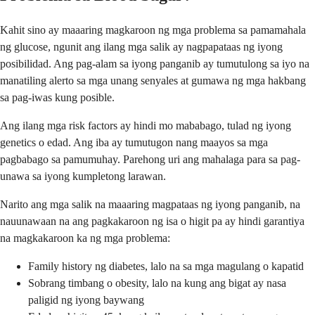
Kahit sino ay maaaring magkaroon ng mga problema sa pamamahala
ng glucose, ngunit ang ilang mga salik ay nagpapataas ng iyong
posibilidad. Ang pag-alam sa iyong panganib ay tumutulong sa iyo na
manatiling alerto sa mga unang senyales at gumawa ng mga hakbang
sa pag-iwas kung posible.
Ang ilang mga risk factors ay hindi mo mababago, tulad ng iyong
genetics o edad. Ang iba ay tumutugon nang maayos sa mga
pagbabago sa pamumuhay. Parehong uri ang mahalaga para sa pag-
unawa sa iyong kumpletong larawan.
Narito ang mga salik na maaaring magpataas ng iyong panganib, na
nauunawaan na ang pagkakaroon ng isa o higit pa ay hindi garantiya
na magkakaroon ka ng mga problema:
Family history ng diabetes, lalo na sa mga magulang o kapatid
Sobrang timbang o obesity, lalo na kung ang bigat ay nasa
paligid ng iyong baywang