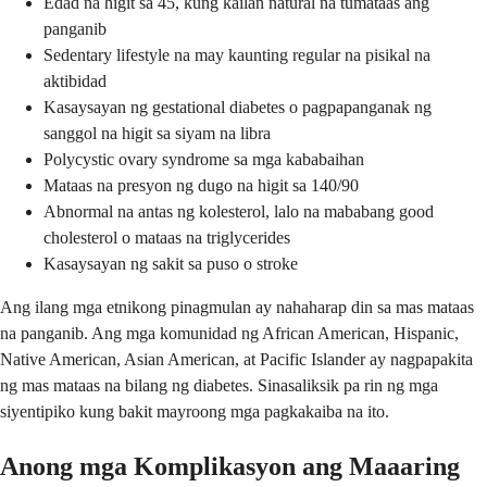
Edad na higit sa 45, kung kailan natural na tumataas ang
panganib
Sedentary lifestyle na may kaunting regular na pisikal na
aktibidad
Kasaysayan ng gestational diabetes o pagpapanganak ng
sanggol na higit sa siyam na libra
Polycystic ovary syndrome sa mga kababaihan
Mataas na presyon ng dugo na higit sa 140/90
Abnormal na antas ng kolesterol, lalo na mababang good
cholesterol o mataas na triglycerides
Kasaysayan ng sakit sa puso o stroke
Ang ilang mga etnikong pinagmulan ay nahaharap din sa mas mataas
na panganib. Ang mga komunidad ng African American, Hispanic,
Native American, Asian American, at Pacific Islander ay nagpapakita
ng mas mataas na bilang ng diabetes. Sinasaliksik pa rin ng mga
siyentipiko kung bakit mayroong mga pagkakaiba na ito.
Anong mga Komplikasyon ang Maaaring