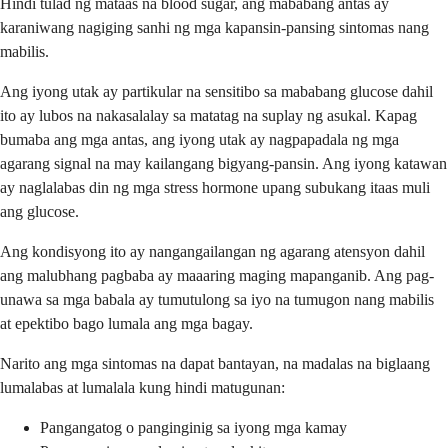
Hindi tulad ng mataas na blood sugar, ang mababang antas ay
karaniwang nagiging sanhi ng mga kapansin-pansing sintomas nang
mabilis.
Ang iyong utak ay partikular na sensitibo sa mababang glucose dahil
ito ay lubos na nakasalalay sa matatag na suplay ng asukal. Kapag
bumaba ang mga antas, ang iyong utak ay nagpapadala ng mga
agarang signal na may kailangang bigyang-pansin. Ang iyong katawan
ay naglalabas din ng mga stress hormone upang subukang itaas muli
ang glucose.
Ang kondisyong ito ay nangangailangan ng agarang atensyon dahil
ang malubhang pagbaba ay maaaring maging mapanganib. Ang pag-
unawa sa mga babala ay tumutulong sa iyo na tumugon nang mabilis
at epektibo bago lumala ang mga bagay.
Narito ang mga sintomas na dapat bantayan, na madalas na biglaang
lumalabas at lumalala kung hindi matugunan:
Pangangatog o panginginig sa iyong mga kamay