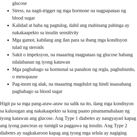
glucose
Stress, na nagti-trigger ng mga hormone na nagpapataas ng
blood sugar
Kalidad at haba ng pagtulog, dahil ang mahinang pahinga ay
nakakaapekto sa insulin sensitivity
Mga gamot, kabilang ang ilan para sa ibang mga kondisyon
tulad ng steroids
Sakit o impeksyon, na maaaring magpataas ng glucose habang
nilalabanan ng iyong katawan
Mga pagbabago sa hormonal sa panahon ng regla, pagbubuntis,
o menopause
Pag-inom ng alak, na maaaring magdulot ng hindi inaasahang
pagbabago sa blood sugar
Higit pa sa mga pang-araw-araw na salik na ito, ilang mga kondisyon
sa kalusugan ang nakakaapekto sa kung paano pinamamahalaan ng
iyong katawan ang glucose. Ang Type 1 diabetes ay nangyayari kapag
ang iyong pancreas ay tumigil sa paggawa ng insulin. Ang Type 2
diabetes ay nagkakaroon kapag ang iyong mga selula ay nagiging