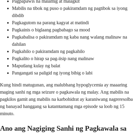
Pagpapawis na malamig at malagkit
Mabilis na tibok ng puso o pakiramdam ng pagtibok sa iyong
dibdib
Pagkagutom na parang kagyat at matindi
Pagkainis o biglaang pagbabago sa mood
Pagkabalisa o pakiramdam ng kaba nang walang malinaw na
dahilan
Pagkahilo o pakiramdam ng pagkahilo
Pagkalito o hirap sa pag-iisip nang malinaw
Maputlang kulay ng balat
Pangangati sa paligid ng iyong bibig o labi
Kung hindi matugunan, ang malubhang hypoglycemia ay maaaring
maging sanhi ng mga seizure o pagkawala ng malay. Ang mabilis na
pagkilos gamit ang mabilis na karbohidrat ay karaniwang nagreresolba
ng banayad hanggang sa katamtamang mga episode sa loob ng 15
minuto.
Ano ang Nagiging Sanhi ng Pagkawala sa