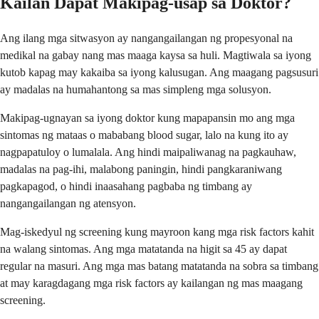
Kailan Dapat Makipag-usap sa Doktor?
Ang ilang mga sitwasyon ay nangangailangan ng propesyonal na
medikal na gabay nang mas maaga kaysa sa huli. Magtiwala sa iyong
kutob kapag may kakaiba sa iyong kalusugan. Ang maagang pagsusuri
ay madalas na humahantong sa mas simpleng mga solusyon.
Makipag-ugnayan sa iyong doktor kung mapapansin mo ang mga
sintomas ng mataas o mababang blood sugar, lalo na kung ito ay
nagpapatuloy o lumalala. Ang hindi maipaliwanag na pagkauhaw,
madalas na pag-ihi, malabong paningin, hindi pangkaraniwang
pagkapagod, o hindi inaasahang pagbaba ng timbang ay
nangangailangan ng atensyon.
Mag-iskedyul ng screening kung mayroon kang mga risk factors kahit
na walang sintomas. Ang mga matatanda na higit sa 45 ay dapat
regular na masuri. Ang mga mas batang matatanda na sobra sa timbang
at may karagdagang mga risk factors ay kailangan ng mas maagang
screening.