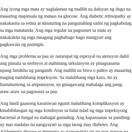
Ang iyong mga mata ay naglalaman ng maliliit na daluyan ng dugo na
maaaring mapinsala ng mataas na glucose. Ang diabetic retinopathy ay
nakakasira sa retina at itinuturing na pangunahing sanhi ng pagkabulag
sa mga matatanda. Ang mga regular na pagsusuri sa mata ay
nakakakita ng mga maagang pagbabago bago mangyari ang
pagkawala ng paningin.
Ang mga problema sa paa ay nararapat ng espesyal na atensyon dahil
ang pinsala sa nerbiyos at mahinang sirkulasyon ay pinagsasama
upang lumikha ng panganib. Ang maliliit na hiwa o paltos ay maaaring
maging malubhang impeksyon. Sa malubhang mga kaso, ito ay
humahantong sa amputasyon, na ginagawang mahalaga ang pang-
araw-araw na pagsusuri sa paa.
Ang hindi gaanong karaniwan ngunit malubhang komplikasyon ay
kinabibilangan ng mga kondisyon sa balat tulad ng mga impeksyong
bacterial at fungal na mabagal gumaling. Ang kapansanan sa pandinig
ay mas madalas na nangyayari sa mga taong may diabetes. Ang
Alzheimer's disease at dementia ay nagpapakita rin ng mas mataas na