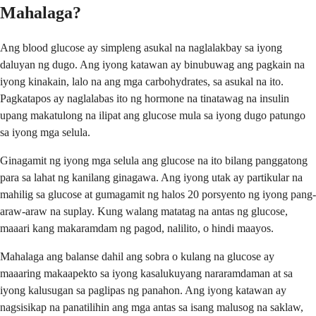
Mahalaga?
Ang blood glucose ay simpleng asukal na naglalakbay sa iyong
daluyan ng dugo. Ang iyong katawan ay binubuwag ang pagkain na
iyong kinakain, lalo na ang mga carbohydrates, sa asukal na ito.
Pagkatapos ay naglalabas ito ng hormone na tinatawag na insulin
upang makatulong na ilipat ang glucose mula sa iyong dugo patungo
sa iyong mga selula.
Ginagamit ng iyong mga selula ang glucose na ito bilang panggatong
para sa lahat ng kanilang ginagawa. Ang iyong utak ay partikular na
mahilig sa glucose at gumagamit ng halos 20 porsyento ng iyong pang-
araw-araw na suplay. Kung walang matatag na antas ng glucose,
maaari kang makaramdam ng pagod, nalilito, o hindi maayos.
Mahalaga ang balanse dahil ang sobra o kulang na glucose ay
maaaring makaapekto sa iyong kasalukuyang nararamdaman at sa
iyong kalusugan sa paglipas ng panahon. Ang iyong katawan ay
nagsisikap na panatilihin ang mga antas sa isang malusog na saklaw,