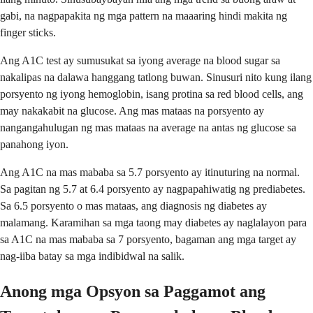
gabi, na nagpapakita ng mga pattern na maaaring hindi makita ng
finger sticks.
Ang A1C test ay sumusukat sa iyong average na blood sugar sa
nakalipas na dalawa hanggang tatlong buwan. Sinusuri nito kung ilang
porsyento ng iyong hemoglobin, isang protina sa red blood cells, ang
may nakakabit na glucose. Ang mas mataas na porsyento ay
nangangahulugan ng mas mataas na average na antas ng glucose sa
panahong iyon.
Ang A1C na mas mababa sa 5.7 porsyento ay itinuturing na normal.
Sa pagitan ng 5.7 at 6.4 porsyento ay nagpapahiwatig ng prediabetes.
Sa 6.5 porsyento o mas mataas, ang diagnosis ng diabetes ay
malamang. Karamihan sa mga taong may diabetes ay naglalayon para
sa A1C na mas mababa sa 7 porsyento, bagaman ang mga target ay
nag-iiba batay sa mga indibidwal na salik.
Anong mga Opsyon sa Paggamot ang