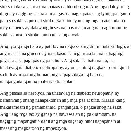
stress mula sa talamak na mataas na blood sugar. Ang mga daluyan ng
dugo ay nagiging nasira at matigas, na nagpapataas ng iyong panganib
para sa sakit sa puso at stroke. Sa katunayan, ang mga matatanda na
may diabetes ay dalawang beses na mas malamang na magkaroon ng
sakit sa puso o stroke kumpara sa mga wala.
Ang iyong mga bato ay patuloy na nagsasala ng dumi mula sa dugo, at
ang mataas na glucose ay nakakasira sa mga maselan na bahagi ng
pagsasala sa paglipas ng panahon. Ang sakit sa bato na ito, na
tinatawag na diabetic nephropathy, ay unti-unting nagkakaroon ngunit
sa huli ay maaaring humantong sa pagkabigo ng bato na
nangangailangan ng dialysis o transplant.
Ang pinsala sa nerbiyos, na tinatawag na diabetic neuropathy, ay
karaniwang unang naaapektuhan ang mga paa at binti. Maaari kang
makaramdam ng pamamanhid, pangangati, o pagkasunog na sakit.
Ang ilang mga tao ay ganap na nawawalan ng pakiramdam, na
nagiging mapanganib dahil ang mga sugat ay hindi napapansin at
maaaring magkaroon ng impeksyon.