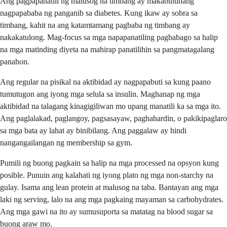
Ang pagpapanatili ng malusog na timbang ay makabuluhang
nagpapababa ng panganib sa diabetes. Kung ikaw ay sobra sa
timbang, kahit na ang katamtamang pagbaba ng timbang ay
nakakatulong. Mag-focus sa mga napapanatiling pagbabago sa halip
na mga matinding diyeta na mahirap panatilihin sa pangmatagalang
panahon.
Ang regular na pisikal na aktibidad ay nagpapabuti sa kung paano
tumutugon ang iyong mga selula sa insulin. Maghanap ng mga
aktibidad na talagang kinagigiliwan mo upang manatili ka sa mga ito.
Ang paglalakad, paglangoy, pagsasayaw, paghahardin, o pakikipaglaro
sa mga bata ay lahat ay binibilang. Ang paggalaw ay hindi
nangangailangan ng membership sa gym.
Pumili ng buong pagkain sa halip na mga processed na opsyon kung
posible. Punuin ang kalahati ng iyong plato ng mga non-starchy na
gulay. Isama ang lean protein at malusog na taba. Bantayan ang mga
laki ng serving, lalo na ang mga pagkaing mayaman sa carbohydrates.
Ang mga gawi na ito ay sumusuporta sa matatag na blood sugar sa
buong araw mo.