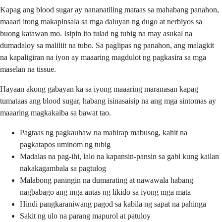
Kapag ang blood sugar ay nananatiling mataas sa mahabang panahon,
maaari itong makapinsala sa mga daluyan ng dugo at nerbiyos sa
buong katawan mo. Isipin ito tulad ng tubig na may asukal na
dumadaloy sa maliliit na tubo. Sa paglipas ng panahon, ang malagkit
na kapaligiran na iyon ay maaaring magdulot ng pagkasira sa mga
maselan na tissue.
Hayaan akong gabayan ka sa iyong maaaring maranasan kapag
tumataas ang blood sugar, habang isinasaisip na ang mga sintomas ay
maaaring magkakaiba sa bawat tao.
Pagtaas ng pagkauhaw na mahirap mabusog, kahit na
pagkatapos uminom ng tubig
Madalas na pag-ihi, lalo na kapansin-pansin sa gabi kung kailan
nakakagambala sa pagtulog
Malabong paningin na dumarating at nawawala habang
nagbabago ang mga antas ng likido sa iyong mga mata
Hindi pangkaraniwang pagod sa kabila ng sapat na pahinga
Sakit ng ulo na parang mapurol at patuloy