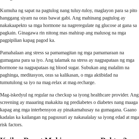
Kumuha ng sapat na pagtulog nang tuluy-tuloy, maglayon para sa pito
hanggang siyam na oras bawat gabi. Ang mahinang pagtulog ay
nakakaapekto sa mga hormone na nagreregulate ng glucose at gana sa
pagkain. Ginagawa rin nitong mas mahirap ang malusog na mga
pagpipilian kapag pagod ka.
Pamahalaan ang stress sa pamamagitan ng mga pamamaraan na
gumagana para sa iyo. Ang talamak na stress ay nagpapataas ng mga
hormone na nagpapataas ng blood sugar. Subukan ang malalim na
paghinga, meditasyon, oras sa kalikasan, o mga aktibidad na
tumutulong sa iyo na mag-relax at mag-recharge.
Mag-iskedyul ng regular na checkup sa iyong healthcare provider. Ang
screening ay maaaring makakita ng prediabetes o diabetes nang maaga
kapag ang mga interbensyon ay pinakamahusay na gumagana. Gaano
kadalas ka kailangan ng pagsusuri ay nakasalalay sa iyong edad at mga
risk factors.