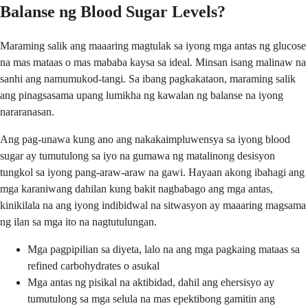
Balanse ng Blood Sugar Levels?
Maraming salik ang maaaring magtulak sa iyong mga antas ng glucose
na mas mataas o mas mababa kaysa sa ideal. Minsan isang malinaw na
sanhi ang namumukod-tangi. Sa ibang pagkakataon, maraming salik
ang pinagsasama upang lumikha ng kawalan ng balanse na iyong
nararanasan.
Ang pag-unawa kung ano ang nakakaimpluwensya sa iyong blood
sugar ay tumutulong sa iyo na gumawa ng matalinong desisyon
tungkol sa iyong pang-araw-araw na gawi. Hayaan akong ibahagi ang
mga karaniwang dahilan kung bakit nagbabago ang mga antas,
kinikilala na ang iyong indibidwal na sitwasyon ay maaaring magsama
ng ilan sa mga ito na nagtutulungan.
Mga pagpipilian sa diyeta, lalo na ang mga pagkaing mataas sa
refined carbohydrates o asukal
Mga antas ng pisikal na aktibidad, dahil ang ehersisyo ay
tumutulong sa mga selula na mas epektibong gamitin ang