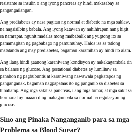
resistante sa insulin o ang iyong pancreas ay hindi makasabay sa
pangangailangan.
Ang prediabetes ay nasa pagitan ng normal at diabetic na mga saklaw,
na nagsisilbing babala. Ang iyong katawan ay nahihirapan nang higit
sa nararapat, ngunit madalas mong maibabalik ang yugtong ito sa
pamamagitan ng pagbabago ng pamumuhay. Halos isa sa tatlong
matatanda ang may prediabetes, bagaman karamihan ay hindi ito alam.
Ang ilang hindi gaanong karaniwang kondisyon ay nakakagambala rin
sa balanse ng glucose. Ang gestational diabetes ay lumilitaw sa
panahon ng pagbubuntis at karaniwang nawawala pagkatapos ng
panganganak, bagaman nagpapataas ito ng panganib sa diabetes sa
hinaharap. Ang mga sakit sa pancreas, ilang mga tumor, at mga sakit sa
hormonal ay maaari ding makagambala sa normal na regulasyon ng
glucose.
Sino ang Pinaka Nanganganib para sa mga
Problema sa Blood Sugar?