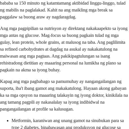
bababa sa 150 minuto ng katamtamang aktibidad linggu-linggo, tulad
ng mabilis na paglalakad. Kahit na ang maikling mga break sa
paggalaw sa buong araw ay nagdaragdag.
Ang mga pagpipilian sa nutrisyon ay direktang nakakaapekto sa iyong
mga antas ng glucose. Mag-focus sa buong pagkain tulad ng mga
gulay, lean protein, whole grains, at malusog na taba. Ang paglilimita
sa refined carbohydrates at dagdag na asukal ay nakakatulong na
maiwasan ang mga pagtaas. Ang pakikipagtulungan sa isang
rehistradong dietitian ay maaaring personal na lumikha ng plano sa
pagkain na akma sa iyong buhay.
Kapag ang mga pagbabago sa pamumuhay ay nangangailangan ng
suporta, iba't ibang gamot ang makakatulong. Hayaan akong gabayan
ka sa mga opsyon na maaaring talakayin ng iyong doktor, kinikilala na
ang tamang pagpili ay nakasalalay sa iyong indibidwal na
pangangailangan at profile sa kalusugan.
Metformin, karaniwan ang unang gamot na sinubukan para sa
type 2 diabetes, binabawasan ang produksyon ng glucose sa