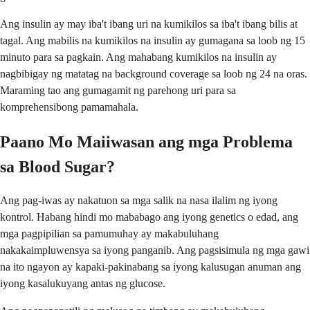
Ang insulin ay may iba't ibang uri na kumikilos sa iba't ibang bilis at
tagal. Ang mabilis na kumikilos na insulin ay gumagana sa loob ng 15
minuto para sa pagkain. Ang mahabang kumikilos na insulin ay
nagbibigay ng matatag na background coverage sa loob ng 24 na oras.
Maraming tao ang gumagamit ng parehong uri para sa
komprehensibong pamamahala.
Paano Mo Maiiwasan ang mga Problema
sa Blood Sugar?
Ang pag-iwas ay nakatuon sa mga salik na nasa ilalim ng iyong
kontrol. Habang hindi mo mababago ang iyong genetics o edad, ang
mga pagpipilian sa pamumuhay ay makabuluhang
nakakaimpluwensya sa iyong panganib. Ang pagsisimula ng mga gawi
na ito ngayon ay kapaki-pakinabang sa iyong kalusugan anuman ang
iyong kasalukuyang antas ng glucose.