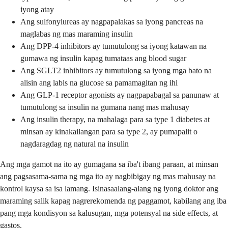
iyong atay
Ang sulfonylureas ay nagpapalakas sa iyong pancreas na
maglabas ng mas maraming insulin
Ang DPP-4 inhibitors ay tumutulong sa iyong katawan na
gumawa ng insulin kapag tumataas ang blood sugar
Ang SGLT2 inhibitors ay tumutulong sa iyong mga bato na
alisin ang labis na glucose sa pamamagitan ng ihi
Ang GLP-1 receptor agonists ay nagpapabagal sa panunaw at
tumutulong sa insulin na gumana nang mas mahusay
Ang insulin therapy, na mahalaga para sa type 1 diabetes at
minsan ay kinakailangan para sa type 2, ay pumapalit o
nagdaragdag ng natural na insulin
Ang mga gamot na ito ay gumagana sa iba't ibang paraan, at minsan
ang pagsasama-sama ng mga ito ay nagbibigay ng mas mahusay na
kontrol kaysa sa isa lamang. Isinasaalang-alang ng iyong doktor ang
maraming salik kapag nagrerekomenda ng paggamot, kabilang ang iba
pang mga kondisyon sa kalusugan, mga potensyal na side effects, at
gastos.