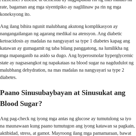
rate, bagaman ang mga siyentipiko ay naglilinaw pa rin ng mga
koneksyong ito.
Ang ilang bihira ngunit malubhang akutong komplikasyon ay
nangangailangan ng agarang medikal na atensyon. Ang diabetic
ketoacidosis ay madalas na nangyayari sa type 1 diabetes kapag ang
katawan ay gumagamit ng taba bilang panggatong, na lumilikha ng
mga mapanganib na asido sa dugo. Ang hyperosmolar hyperglycemic
state ay nagsasangkot ng napakataas na blood sugar na nagdudulot ng
malubhang dehydration, na mas madalas na nangyayari sa type 2
diabetes.
Paano Sinusubaybayan at Sinusukat ang
Blood Sugar?
Ang pag-check ng iyong mga antas ng glucose ay tumutulong sa iyo
na maunawaan kung paano tumutugon ang iyong katawan sa pagkain,
aktibidad, stress, at gamot. Mayroong ilang mga pamamaraan, bawat