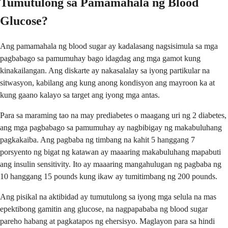
Tumutulong sa Pamamahala ng Blood
Glucose?
Ang pamamahala ng blood sugar ay kadalasang nagsisimula sa mga
pagbabago sa pamumuhay bago idagdag ang mga gamot kung
kinakailangan. Ang diskarte ay nakasalalay sa iyong partikular na
sitwasyon, kabilang ang kung anong kondisyon ang mayroon ka at
kung gaano kalayo sa target ang iyong mga antas.
Para sa maraming tao na may prediabetes o maagang uri ng 2 diabetes,
ang mga pagbabago sa pamumuhay ay nagbibigay ng makabuluhang
pagkakaiba. Ang pagbaba ng timbang na kahit 5 hanggang 7
porsyento ng bigat ng katawan ay maaaring makabuluhang mapabuti
ang insulin sensitivity. Ito ay maaaring mangahulugan ng pagbaba ng
10 hanggang 15 pounds kung ikaw ay tumitimbang ng 200 pounds.
Ang pisikal na aktibidad ay tumutulong sa iyong mga selula na mas
epektibong gamitin ang glucose, na nagpapababa ng blood sugar
pareho habang at pagkatapos ng ehersisyo. Maglayon para sa hindi