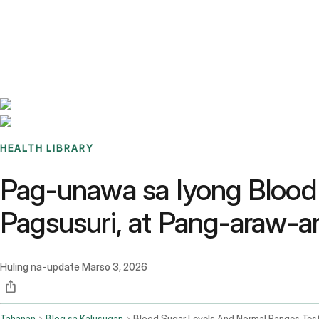
Benchmarks
Stories
FAQ
Sign up / Log in
HEALTH LIBRARY
Pag-unawa sa Iyong Blood 
Pagsusuri, at Pang-araw-ar
Huling na-update
Marso 3, 2026
Tahanan
Blog sa Kalusugan