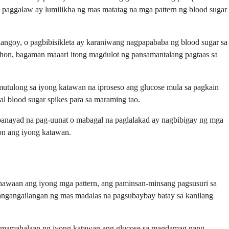
a paggalaw ay lumilikha ng mas matatag na mga pattern ng blood sugar
aglangoy, o pagbibisikleta ay karaniwang nagpapababa ng blood sugar sa
anahon, bagaman maaari itong magdulot ng pansamantalang pagtaas sa
utulong sa iyong katawan na iproseso ang glucose mula sa pagkain
blood sugar spikes para sa maraming tao.
 banayad na pag-uunat o mabagal na paglalakad ay nagbibigay ng mga
on ang iyong katawan.
unawaan ang iyong mga pattern, ang paminsan-minsang pagsusuri sa
angangailangan ng mas madalas na pagsubaybay batay sa kanilang
inamamahalaan ng iyong katawan ang glucose sa magdamag nang