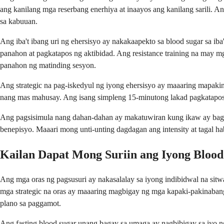
ang kanilang mga reserbang enerhiya at inaayos ang kanilang sarili. 
sa kabuuan.
Ang iba't ibang uri ng ehersisyo ay nakakaapekto sa blood sugar sa ib
panahon at pagkatapos ng aktibidad. Ang resistance training na may m
panahon ng matinding sesyon.
Ang strategic na pag-iskedyul ng iyong ehersisyo ay maaaring mapak
nang mas mahusay. Ang isang simpleng 15-minutong lakad pagkatapos
Ang pagsisimula nang dahan-dahan ay makatuwiran kung ikaw ay bago 
benepisyo. Maaari mong unti-unting dagdagan ang intensity at tagal 
Kailan Dapat Mong Suriin ang Iyong Blood
Ang mga oras ng pagsusuri ay nakasalalay sa iyong indibidwal na si
mga strategic na oras ay maaaring magbigay ng mga kapaki-pakinaban
plano sa paggamot.
Ang fasting blood sugar unang bagay sa umaga ay nagbibigay sa iyo