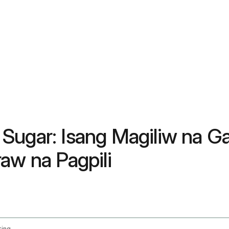
Sugar: Isang Magiliw na G
aw na Pagpili
Blood Sugar Levels And Normal Ranges Testing Diet And Exercise