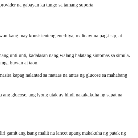
provider na gabayan ka tungo sa tamang suporta.
an kang may konsistenteng enerhiya, malinaw na pag-iisip, at
ang unti-unti, kadalasan nang walang halatang sintomas sa simula.
g mga buwan at taon.
g masira kapag nalantad sa mataas na antas ng glucose sa mahabang
ang glucose, ang iyong utak ay hindi nakakakuha ng sapat na
iri gamit ang isang maliit na lancet upang makakuha ng patak ng