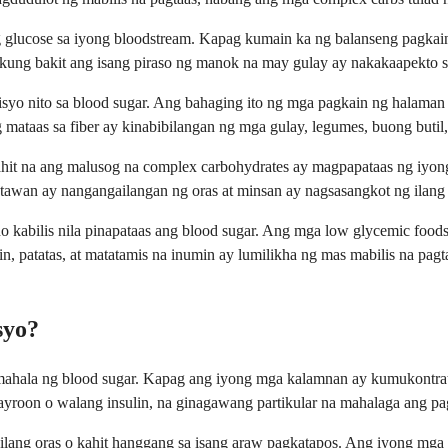
g glucose sa iyong bloodstream. Kapag kumain ka ng balanseng pagkai
n kung bakit ang isang piraso ng manok na may gulay ay nakakaapekto s
isyo nito sa blood sugar. Ang bahaging ito ng mga pagkain ng halaman
taas sa fiber ay kinabibilangan ng mga gulay, legumes, buong butil, 
Kahit na ang malusog na complex carbohydrates ay magpapataas ng iyo
tawan ay nangangailangan ng oras at minsan ay nagsasangkot ng ilang
kabilis nila pinapataas ang blood sugar. Ang mga low glycemic foods t
, patatas, at matatamis na inumin ay lumilikha ng mas mabilis na pagta
syo?
amahala ng blood sugar. Kapag ang iyong mga kalamnan ay kumukontrat
yroon o walang insulin, na ginagawang partikular na mahalaga ang pag
 ilang oras o kahit hanggang sa isang araw pagkatapos. Ang iyong mg