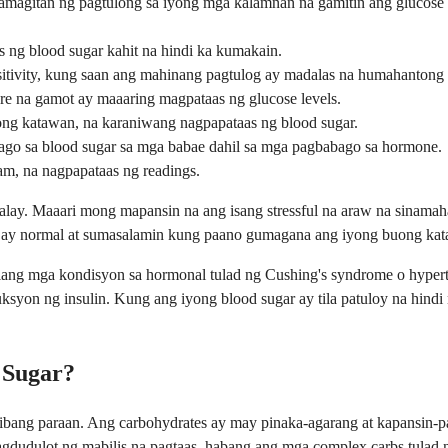
amagitan ng pagtulong sa iyong mga kalamnan na gamitin ang glucose p
 ng blood sugar kahit na hindi ka kumakain.
nsitivity, kung saan ang mahinang pagtulog ay madalas na humahantong
ure na gamot ay maaaring magpataas ng glucose levels.
iyong katawan, na karaniwang nagpapataas ng blood sugar.
go sa blood sugar sa mga babae dahil sa mga pagbabago sa hormone.
am, na nagpapataas ng readings.
walay. Maaari mong mapansin na ang isang stressful na araw na sinam
 ay normal at sumasalamin kung paano gumagana ang iyong buong kata
 ilang mga kondisyon sa hormonal tulad ng Cushing's syndrome o hype
ksyon ng insulin. Kung ang iyong blood sugar ay tila patuloy na hind
 Sugar?
t ibang paraan. Ang carbohydrates ay may pinaka-agarang at kapansin-p
agdudulot ng mabilis na pagtaas, habang ang mga complex carbs tulad 