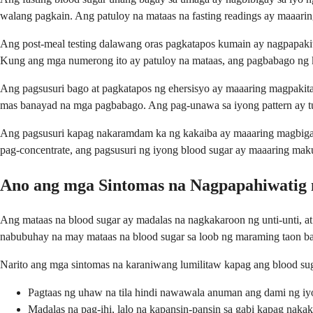
walang pagkain. Ang patuloy na mataas na fasting readings ay maaar
Ang post-meal testing dalawang oras pagkatapos kumain ay nagpapakit
Kung ang mga numerong ito ay patuloy na mataas, ang pagbabago ng 
Ang pagsusuri bago at pagkatapos ng ehersisyo ay maaaring magpakita
mas banayad na mga pagbabago. Ang pag-unawa sa iyong pattern ay t
Ang pagsusuri kapag nakaramdam ka ng kakaiba ay maaaring magbigay
pag-concentrate, ang pagsusuri ng iyong blood sugar ay maaaring ma
Ano ang mga Sintomas na Nagpapahiwatig 
Ang mataas na blood sugar ay madalas na nagkakaroon ng unti-unti, 
nabubuhay na may mataas na blood sugar sa loob ng maraming taon bag
Narito ang mga sintomas na karaniwang lumilitaw kapag ang blood sug
Pagtaas ng uhaw na tila hindi nawawala anuman ang dami ng iy
Madalas na pag-ihi, lalo na kapansin-pansin sa gabi kapag naka