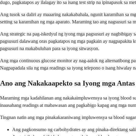
dugo, pagkatapos ay ilalagay ito sa isang test strip na ipinapasok sa 
Ang tusok sa daliri ay maaaring nakakabahala, ngunit karamihan sa mg
setting sa karamihan ng mga aparato. Maraming tao ang nagsusuri sa m
Ang strategic na pag-iskedyul ng iyong mga pagsusuri ay nagbibigay 
pagsusuri dalawang oras pagkatapos ng mga pagkain ay nagpapakita k
pagsusuri na makabuluhan para sa iyong sitwasyon.
Ang mga continuous glucose monitor ay nag-aalok ng alternatibong paraa
Nagpapadala sila ng mga readings sa iyong telepono o isang hiwalay na
Ano ang Nakakaapekto sa Iyong mga Antas
Maraming mga kadahilanan ang nakakaimpluwensya sa iyong blood suga
inaasahang readings at mabawasan ang pagkabigo kapag ang mga nume
Tingnan natin ang mga pinakakaraniwang impluwensya sa blood suga
Ang pagkonsumo ng carbohydrates ay ang pinaka-direktang sali