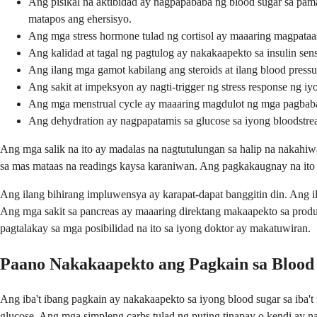
Ang pisikal na aktibidad ay nagpapababa ng blood sugar sa pam
matapos ang ehersisyo.
Ang mga stress hormone tulad ng cortisol ay maaaring magpataas
Ang kalidad at tagal ng pagtulog ay nakakaapekto sa insulin se
Ang ilang mga gamot kabilang ang steroids at ilang blood press
Ang sakit at impeksyon ay nagti-trigger ng stress response ng 
Ang mga menstrual cycle ay maaaring magdulot ng mga pagbaba
Ang dehydration ay nagpapatamis sa glucose sa iyong bloodstre
Ang mga salik na ito ay madalas na nagtutulungan sa halip na nakahi
sa mas mataas na readings kaysa karaniwan. Ang pagkakaugnay na ito
Ang ilang bihirang impluwensya ay karapat-dapat banggitin din. Ang
Ang mga sakit sa pancreas ay maaaring direktang makaapekto sa produ
pagtalakay sa mga posibilidad na ito sa iyong doktor ay makatuwiran.
Paano Nakakaapekto ang Pagkain sa Blood
Ang iba't ibang pagkain ay nakakaapekto sa iyong blood sugar sa iba'
glucose. Ang mga simpleng carbs tulad ng puting tinapay o kendi ay n