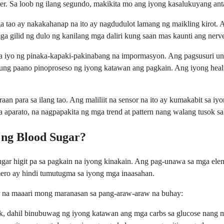
meter. Sa loob ng ilang segundo, makikita mo ang iyong kasalukuyang ant
a tao ay nakakahanap na ito ay nagdudulot lamang ng maikling kirot. 
ga gilid ng dulo ng kanilang mga daliri kung saan mas kaunti ang nerv
sa iyo ng pinaka-kapaki-pakinabang na impormasyon. Ang pagsusuri un
ung paano pinoproseso ng iyong katawan ang pagkain. Ang iyong heal
n para sa ilang tao. Ang maliliit na sensor na ito ay kumakabit sa iyo
 aparato, na nagpapakita ng mga trend at pattern nang walang tusok sa 
 ng Blood Sugar?
r higit pa sa pagkain na iyong kinakain. Ang pag-unawa sa mga elem
ro ay hindi tumutugma sa iyong mga inaasahan.
r na maaari mong maranasan sa pang-araw-araw na buhay:
k, dahil binubuwag ng iyong katawan ang mga carbs sa glucose nang 