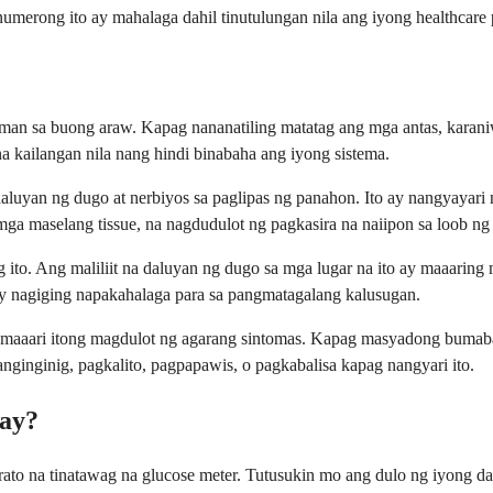
merong ito ay mahalaga dahil tinutulungan nila ang iyong healthcare 
an sa buong araw. Kapag nananatiling matatag ang mga antas, karaniw
 kailangan nila nang hindi binabaha ang iyong sistema.
uyan ng dugo at nerbiyos sa paglipas ng panahon. Ito ay nangyayari n
mga maselang tissue, na nagdudulot ng pagkasira na naiipon sa loob n
ng ito. Ang maliliit na daluyan ng dugo sa mga lugar na ito ay maaarin
ay nagiging napakahalaga para sa pangmatagalang kalusugan.
maaari itong magdulot ng agarang sintomas. Kapag masyadong bumaba 
nginig, pagkalito, pagpapawis, o pagkabalisa kapag nangyari ito.
hay?
ato na tinatawag na glucose meter. Tutusukin mo ang dulo ng iyong dal