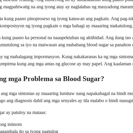
ing magpahiwatig na ang iyong atay ay naglalabas ng masyadong maram
a kung paano pinoproseso ng iyong katawan ang pagkain. Ang pag-iske
komposisyon ng iyong pagkain o mga bahagi ay maaaring makatulong.
 kung paano ka personal na naaapektuhan ng aktibidad. Ang ilang tao 
umutulong sa iyo na maiwasan ang mababang blood sugar sa panahon o
 ng mahalagang impormasyon. Kung nakakaranas ka ng mga sintomas t
kumpirma kung ang mga antas ng glucose ay may papel. Ang kaalaman 
ng mga Problema sa Blood Sugar?
at ang mga sintomas ay maaaring lumitaw nang napakabagal na hindi m
o ang diagnosis dahil ang mga senyales ay tila malabo o hindi nauugn
ar ay patuloy na mataas:
ong iniinom
kagambala ito sa iyong pagtulog