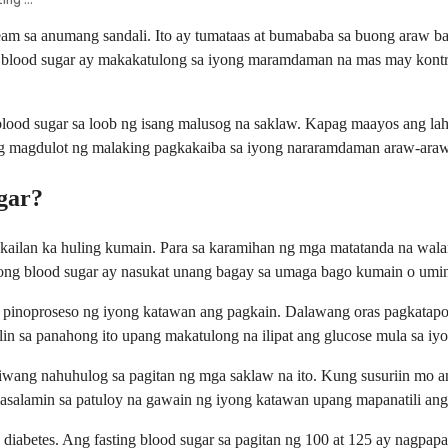
eam sa anumang sandali. Ito ay tumataas at bumababa sa buong araw b
blood sugar ay makakatulong sa iyong maramdaman na mas may kontrol
lood sugar sa loob ng isang malusog na saklaw. Kapag maayos ang lah
ng magdulot ng malaking pagkakaiba sa iyong nararamdaman araw-araw
gar?
ailan ka huling kumain. Para sa karamihan ng mga matatanda na walang 
g iyong blood sugar ay nasukat unang bagay sa umaga bago kumain o u
g pinoproseso ng iyong katawan ang pagkain. Dalawang oras pagkatapo
lin sa panahong ito upang makatulong na ilipat ang glucose mula sa iy
ang nahuhulog sa pagitan ng mga saklaw na ito. Kung susuriin mo ang
salamin sa patuloy na gawain ng iyong katawan upang mapanatili ang
diabetes. Ang fasting blood sugar sa pagitan ng 100 at 125 ay nagpap