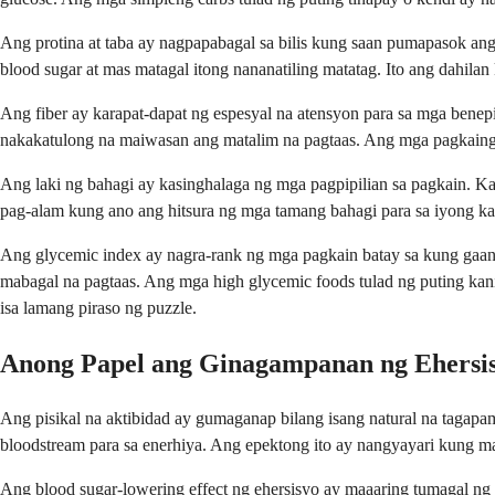
Ang protina at taba ay nagpapabagal sa bilis kung saan pumapasok an
blood sugar at mas matagal itong nananatiling matatag. Ito ang dahila
Ang fiber ay karapat-dapat ng espesyal na atensyon para sa mga benep
nakakatulong na maiwasan ang matalim na pagtaas. Ang mga pagkaing ma
Ang laki ng bahagi ay kasinghalaga ng mga pagpipilian sa pagkain. 
pag-alam kung ano ang hitsura ng mga tamang bahagi para sa iyong ka
Ang glycemic index ay nagra-rank ng mga pagkain batay sa kung gaano 
mabagal na pagtaas. Ang mga high glycemic foods tulad ng puting kanin
isa lamang piraso ng puzzle.
Anong Papel ang Ginagampanan ng Ehersi
Ang pisikal na aktibidad ay gumaganap bilang isang natural na tagap
bloodstream para sa enerhiya. Ang epektong ito ay nangyayari kung ma
Ang blood sugar-lowering effect ng ehersisyo ay maaaring tumagal ng