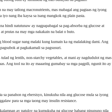
n na may tatlong macronutrients, mas mabagal ang pagtaas ng iyong
a iyo nang iba kaysa sa isang mangkok ng plain pasta.
 na hindi natutunaw ay nagpapabagal sa pag-absorba ng glucose at
at prutas na may mga nakakain na balat o buto.
ng blood sugar nang malaki kung kumain ka ng malalaking dami. Ang
 pagsubok at pagkakamali sa pagsusuri.
ulad ng lentils, non-starchy vegetables, at mani ay nagdudulot ng mas
as. Ang tool na ito ay maaaring gumabay sa mga pagpili, ngunit ito ay
a sa panahon ng ehersisyo, kinukuha nila ang glucose mula sa iyong
galaw para sa mga taong may insulin resistance.
a kalamnan ay patuloy na kumukuha ng glucose habang pinupuno nila