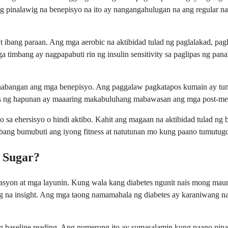
Ang pinalawig na benepisyo na ito ay nangangahulugan na ang regular n
a't ibang paraan. Ang mga aerobic na aktibidad tulad ng paglalakad, p
ga timbang ay nagpapabuti rin ng insulin sensitivity sa paglipas ng p
inabangan ang mga benepisyo. Ang paggalaw pagkatapos kumain ay tum
 ng hapunan ay maaaring makabuluhang mabawasan ang mga post-meal 
sa ehersisyo o hindi aktibo. Kahit ang magaan na aktibidad tulad ng
habang bumubuti ang iyong fitness at natutunan mo kung paano tumutug
 Sugar?
twasyon at mga layunin. Kung wala kang diabetes ngunit nais mong ma
g na insight. Ang mga taong namamahala ng diabetes ay karaniwang n
 ng baseline reading. Ang numerong ito ay sumasalamin kung paano p