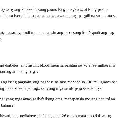
atay sa iyong kinakain, kung paano ka gumagalaw, at kung paano
 ka sa iyong kalusugan at makagawa ng mga pagpili na susuporta sa
at, maaaring hindi mo napapansin ang prosesong ito. Ngunit ang pag-
.
diabetes, ang fasting blood sugar sa pagitan ng 70 at 99 milligrams
minom ng anumang bagay.
s ng isang pagkain, ang pagbasa na mas mababa sa 140 milligrams per
ong bloodstream patungo sa iyong mga selula para sa enerhiya.
 iyong mga antas sa iba't ibang oras, mapapansin mo ang natural na
 balanse.
ahiwatig ng prediabetes, habang ang 126 o mas mataas sa dalawang