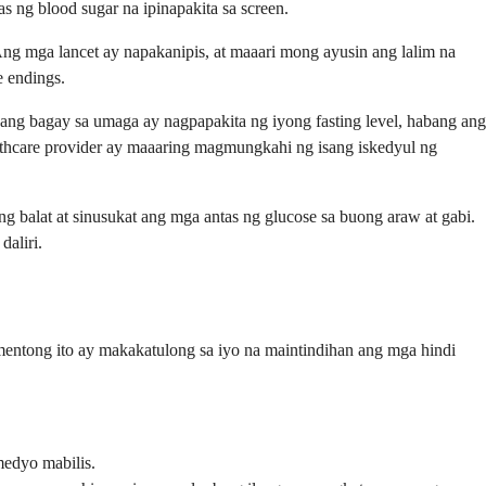
as ng blood sugar na ipinapakita sa screen.
Ang mga lancet ay napakanipis, at maaari mong ayusin ang lalim na
e endings.
ang bagay sa umaga ay nagpapakita ng iyong fasting level, habang ang
thcare provider ay maaaring magmungkahi ng isang iskedyul ng
ng balat at sinusukat ang mga antas ng glucose sa buong araw at gabi.
daliri.
entong ito ay makakatulong sa iyo na maintindihan ang mga hindi
medyo mabilis.