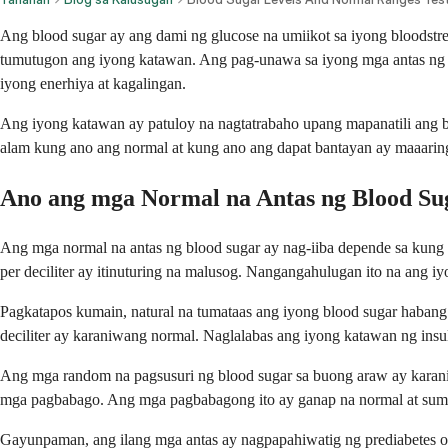
Ang blood sugar ay ang dami ng glucose na umiikot sa iyong bloodstr
tumutugon ang iyong katawan. Ang pag-unawa sa iyong mga antas ng 
iyong enerhiya at kagalingan.
Ang iyong katawan ay patuloy na nagtatrabaho upang mapanatili ang b
alam kung ano ang normal at kung ano ang dapat bantayan ay maaari
Ano ang mga Normal na Antas ng Blood Su
Ang mga normal na antas ng blood sugar ay nag-iiba depende sa kung k
per deciliter ay itinuturing na malusog. Nangangahulugan ito na an
Pagkatapos kumain, natural na tumataas ang iyong blood sugar haban
deciliter ay karaniwang normal. Naglalabas ang iyong katawan ng insu
Ang mga random na pagsusuri ng blood sugar sa buong araw ay karaniw
mga pagbabago. Ang mga pagbabagong ito ay ganap na normal at suma
Gayunpaman, ang ilang mga antas ay nagpapahiwatig ng prediabetes o 