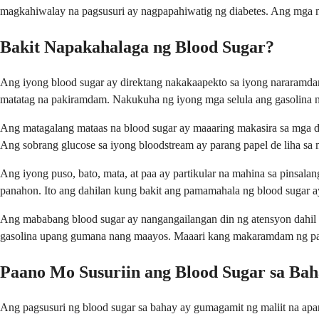
magkahiwalay na pagsusuri ay nagpapahiwatig ng diabetes. Ang mga nu
Bakit Napakahalaga ng Blood Sugar?
Ang iyong blood sugar ay direktang nakakaapekto sa iyong nararamdam
matatag na pakiramdam. Nakukuha ng iyong mga selula ang gasolina na
Ang matagalang mataas na blood sugar ay maaaring makasira sa mga dal
Ang sobrang glucose sa iyong bloodstream ay parang papel de liha sa 
Ang iyong puso, bato, mata, at paa ay partikular na mahina sa pinsala
panahon. Ito ang dahilan kung bakit ang pamamahala ng blood sugar 
Ang mababang blood sugar ay nangangailangan din ng atensyon dahil 
gasolina upang gumana nang maayos. Maaari kang makaramdam ng pangi
Paano Mo Susuriin ang Blood Sugar sa Ba
Ang pagsusuri ng blood sugar sa bahay ay gumagamit ng maliit na apar