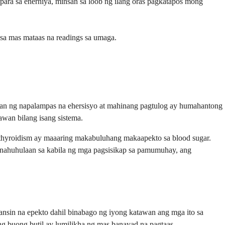
ara sa enerhiya, minsan sa loob ng ilang oras pagkatapos mong
 sa mas mataas na readings sa umaga.
ahan ng napalampas na ehersisyo at mahinang pagtulog ay humahantong
wan bilang isang sistema.
rthyroidism ay maaaring makabuluhang makaapekto sa blood sugar.
i nahuhulaan sa kabila ng mga pagsisikap sa pamumuhay, ang
ansin na epekto dahil binabago ng iyong katawan ang mga ito sa
ng buong butil ay lumilikha ng mas banayad na pagtaas.