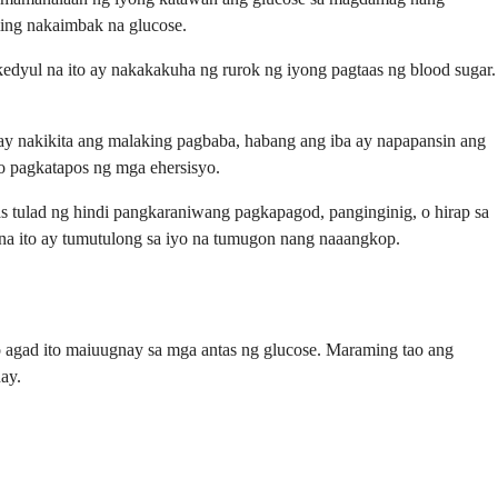
ing nakaimbak na glucose.
dyul na ito ay nakakakuha ng rurok ng iyong pagtaas ng blood sugar.
ay nakikita ang malaking pagbaba, habang ang iba ay napapansin ang
 pagkatapos ng mga ehersisyo.
ulad ng hindi pangkaraniwang pagkapagod, panginginig, o hirap sa
na ito ay tumutulong sa iyo na tumugon nang naaangkop.
o agad ito maiuugnay sa mga antas ng glucose. Maraming tao ang
ay.