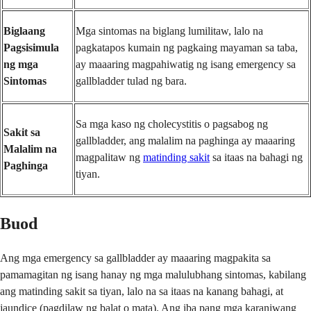
Biglaang
Mga sintomas na biglang lumilitaw, lalo na
Pagsisimula
pagkatapos kumain ng pagkaing mayaman sa taba,
ng mga
ay maaaring magpahiwatig ng isang emergency sa
Sintomas
gallbladder tulad ng bara.
Sa mga kaso ng cholecystitis o pagsabog ng
Sakit sa
gallbladder, ang malalim na paghinga ay maaaring
Malalim na
magpalitaw ng
matinding sakit
sa itaas na bahagi ng
Paghinga
tiyan.
Buod
Ang mga emergency sa gallbladder ay maaaring magpakita sa
pamamagitan ng isang hanay ng mga malulubhang sintomas, kabilang
ang matinding sakit sa tiyan, lalo na sa itaas na kanang bahagi, at
jaundice (pagdilaw ng balat o mata). Ang iba pang mga karaniwang