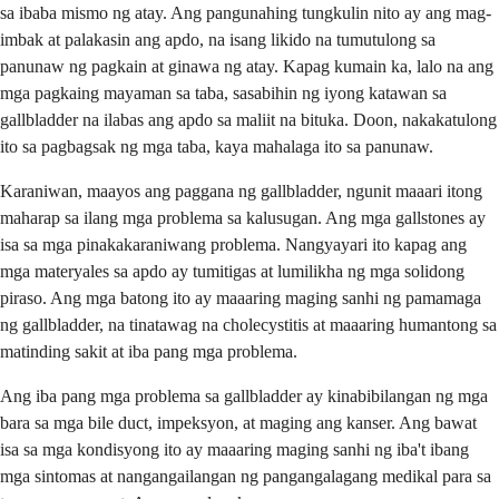
sa ibaba mismo ng atay. Ang pangunahing tungkulin nito ay ang mag-
imbak at palakasin ang apdo, na isang likido na tumutulong sa
panunaw ng pagkain at ginawa ng atay. Kapag kumain ka, lalo na ang
mga pagkaing mayaman sa taba, sasabihin ng iyong katawan sa
gallbladder na ilabas ang apdo sa maliit na bituka. Doon, nakakatulong
ito sa pagbagsak ng mga taba, kaya mahalaga ito sa panunaw.
Karaniwan, maayos ang paggana ng gallbladder, ngunit maaari itong
maharap sa ilang mga problema sa kalusugan. Ang mga gallstones ay
isa sa mga pinakakaraniwang problema. Nangyayari ito kapag ang
mga materyales sa apdo ay tumitigas at lumilikha ng mga solidong
piraso. Ang mga batong ito ay maaaring maging sanhi ng pamamaga
ng gallbladder, na tinatawag na cholecystitis at maaaring humantong sa
matinding sakit at iba pang mga problema.
Ang iba pang mga problema sa gallbladder ay kinabibilangan ng mga
bara sa mga bile duct, impeksyon, at maging ang kanser. Ang bawat
isa sa mga kondisyong ito ay maaaring maging sanhi ng iba't ibang
mga sintomas at nangangailangan ng pangangalagang medikal para sa