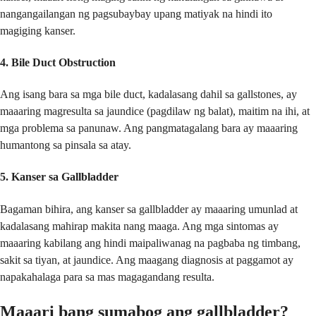
nangangailangan ng pagsubaybay upang matiyak na hindi ito
magiging kanser.
4. Bile Duct Obstruction
Ang isang bara sa mga bile duct, kadalasang dahil sa gallstones, ay
maaaring magresulta sa jaundice (pagdilaw ng balat), maitim na ihi, at
mga problema sa panunaw. Ang pangmatagalang bara ay maaaring
humantong sa pinsala sa atay.
5. Kanser sa Gallbladder
Bagaman bihira, ang kanser sa gallbladder ay maaaring umunlad at
kadalasang mahirap makita nang maaga. Ang mga sintomas ay
maaaring kabilang ang hindi maipaliwanag na pagbaba ng timbang,
sakit sa tiyan, at jaundice. Ang maagang diagnosis at paggamot ay
napakahalaga para sa mas magagandang resulta.
Maaari bang sumabog ang gallbladder?