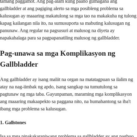
tamang paggamot. Ang pag-alam kung paano gumagana ang
gallbladder at ang pagiging alerto sa mga posibleng problema sa
kalusugan ay maaaring makatulong sa mga tao na makakuha ng tulong
kapag kailangan nila ito, na sumusuporta sa mabuting kalusugan ng
panunaw. Ang regular na pagsusuri at malusog na diyeta ay
napakahalaga para sa pagpapanatiling malusog ng gallbladder.
Pag-unawa sa mga Komplikasyon ng
Gallbladder
Ang gallbladder ay isang maliit na organ na matatagpuan sa ilalim ng
atay na nag-iimbak ng apdo, isang sangkap na tumutulong sa
pagtunaw ng mga taba. Gayunpaman, maraming mga komplikasyon
ang maaaring makaapekto sa paggana nito, na humahantong sa iba't
ibang mga problema sa kalusugan.
1. Gallstones
Isa sa mga pinakakaraniwang problema sa gallbladder ay ang pagbuo