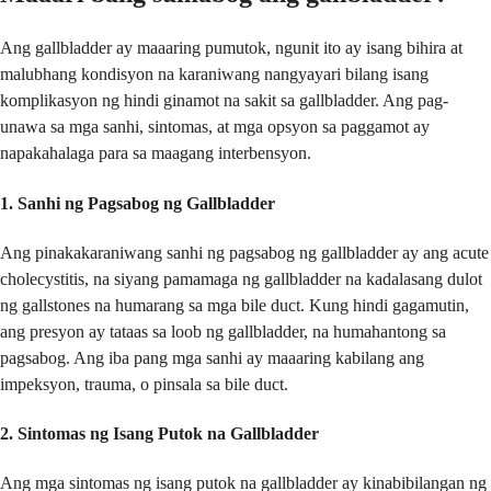
Ang gallbladder ay maaaring pumutok, ngunit ito ay isang bihira at
malubhang kondisyon na karaniwang nangyayari bilang isang
komplikasyon ng hindi ginamot na sakit sa gallbladder. Ang pag-
unawa sa mga sanhi, sintomas, at mga opsyon sa paggamot ay
napakahalaga para sa maagang interbensyon.
1. Sanhi ng Pagsabog ng Gallbladder
Ang pinakakaraniwang sanhi ng pagsabog ng gallbladder ay ang acute
cholecystitis, na siyang pamamaga ng gallbladder na kadalasang dulot
ng gallstones na humarang sa mga bile duct. Kung hindi gagamutin,
ang presyon ay tataas sa loob ng gallbladder, na humahantong sa
pagsabog. Ang iba pang mga sanhi ay maaaring kabilang ang
impeksyon, trauma, o pinsala sa bile duct.
2. Sintomas ng Isang Putok na Gallbladder
Ang mga sintomas ng isang putok na gallbladder ay kinabibilangan ng