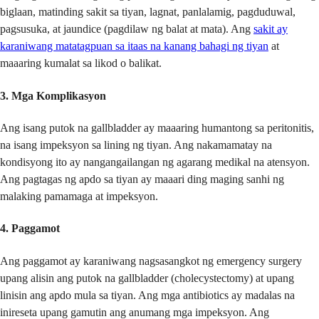
biglaan, matinding sakit sa tiyan, lagnat, panlalamig, pagduduwal,
pagsusuka, at jaundice (pagdilaw ng balat at mata). Ang
sakit ay
karaniwang matatagpuan sa itaas na kanang bahagi ng tiyan
at
maaaring kumalat sa likod o balikat.
3. Mga Komplikasyon
Ang isang putok na gallbladder ay maaaring humantong sa peritonitis,
na isang impeksyon sa lining ng tiyan. Ang nakamamatay na
kondisyong ito ay nangangailangan ng agarang medikal na atensyon.
Ang pagtagas ng apdo sa tiyan ay maaari ding maging sanhi ng
malaking pamamaga at impeksyon.
4. Paggamot
Ang paggamot ay karaniwang nagsasangkot ng emergency surgery
upang alisin ang putok na gallbladder (cholecystectomy) at upang
linisin ang apdo mula sa tiyan. Ang mga antibiotics ay madalas na
inireseta upang gamutin ang anumang mga impeksyon. Ang