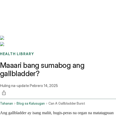
Benchmarks
Stories
FAQ
Sign up / Log in
HEALTH LIBRARY
Maaari bang sumabog ang
gallbladder?
Huling na-update
Pebrero 14, 2025
Tahanan
Blog sa Kalusugan
Can A Gallbladder Burst
Ang gallbladder ay isang maliit, hugis-peras na organ na matatagpuan