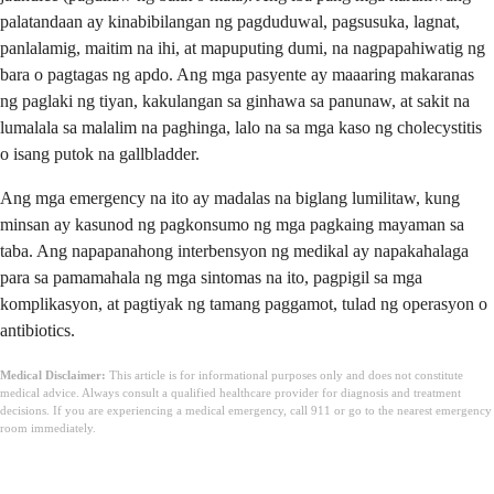
palatandaan ay kinabibilangan ng pagduduwal, pagsusuka, lagnat,
panlalamig, maitim na ihi, at mapuputing dumi, na nagpapahiwatig ng
bara o pagtagas ng apdo. Ang mga pasyente ay maaaring makaranas
ng paglaki ng tiyan, kakulangan sa ginhawa sa panunaw, at sakit na
lumalala sa malalim na paghinga, lalo na sa mga kaso ng cholecystitis
o isang putok na gallbladder.
Ang mga emergency na ito ay madalas na biglang lumilitaw, kung
minsan ay kasunod ng pagkonsumo ng mga pagkaing mayaman sa
taba. Ang napapanahong interbensyon ng medikal ay napakahalaga
para sa pamamahala ng mga sintomas na ito, pagpigil sa mga
komplikasyon, at pagtiyak ng tamang paggamot, tulad ng operasyon o
antibiotics.
Medical Disclaimer:
This article is for informational purposes only and does not constitute
medical advice. Always consult a qualified healthcare provider for diagnosis and treatment
decisions. If you are experiencing a medical emergency, call 911 or go to the nearest emergency
room immediately.