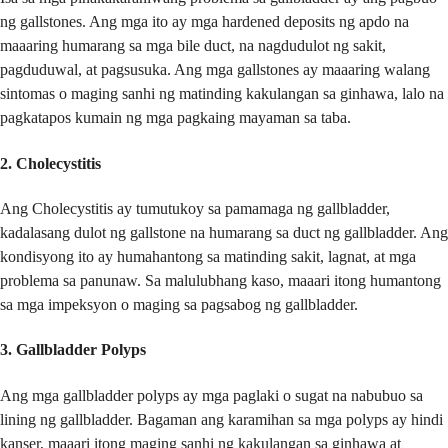
ng gallstones. Ang mga ito ay mga hardened deposits ng apdo na
maaaring humarang sa mga bile duct, na nagdudulot ng sakit,
pagduduwal, at pagsusuka. Ang mga gallstones ay maaaring walang
sintomas o maging sanhi ng matinding kakulangan sa ginhawa, lalo na
pagkatapos kumain ng mga pagkaing mayaman sa taba.
2. Cholecystitis
Ang Cholecystitis ay tumutukoy sa pamamaga ng gallbladder,
kadalasang dulot ng gallstone na humarang sa duct ng gallbladder. Ang
kondisyong ito ay humahantong sa matinding sakit, lagnat, at mga
problema sa panunaw. Sa malulubhang kaso, maaari itong humantong
sa mga impeksyon o maging sa pagsabog ng gallbladder.
3. Gallbladder Polyps
Ang mga gallbladder polyps ay mga paglaki o sugat na nabubuo sa
lining ng gallbladder. Bagaman ang karamihan sa mga polyps ay hindi
kanser, maaari itong maging sanhi ng kakulangan sa ginhawa at