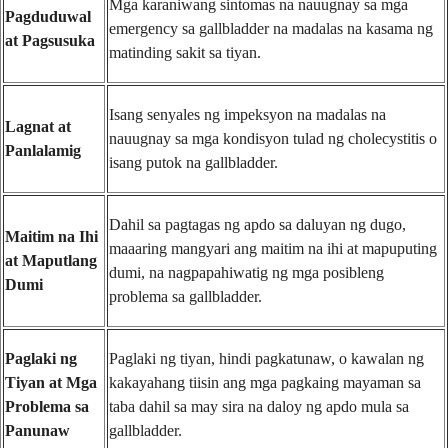
Mga karaniwang sintomas na nauugnay sa mga
Pagduduwal
emergency sa gallbladder na madalas na kasama ng
at Pagsusuka
matinding sakit sa tiyan.
Isang senyales ng impeksyon na madalas na
Lagnat at
nauugnay sa mga kondisyon tulad ng cholecystitis o
Panlalamig
isang putok na gallbladder.
Dahil sa pagtagas ng apdo sa daluyan ng dugo,
Maitim na Ihi
maaaring mangyari ang maitim na ihi at mapuputing
at Maputlang
dumi, na nagpapahiwatig ng mga posibleng
Dumi
problema sa gallbladder.
Paglaki ng
Paglaki ng tiyan, hindi pagkatunaw, o kawalan ng
Tiyan at Mga
kakayahang tiisin ang mga pagkaing mayaman sa
Problema sa
taba dahil sa may sira na daloy ng apdo mula sa
Panunaw
gallbladder.