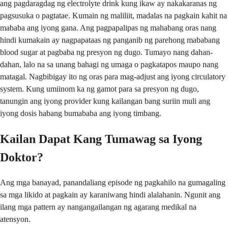
ang pagdaragdag ng electrolyte drink kung ikaw ay nakakaranas ng
pagsusuka o pagtatae. Kumain ng maliliit, madalas na pagkain kahit na
mababa ang iyong gana. Ang pagpapalipas ng mahabang oras nang
hindi kumakain ay nagpapataas ng panganib ng parehong mababang
blood sugar at pagbaba ng presyon ng dugo. Tumayo nang dahan-
dahan, lalo na sa unang bahagi ng umaga o pagkatapos maupo nang
matagal. Nagbibigay ito ng oras para mag-adjust ang iyong circulatory
system. Kung umiinom ka ng gamot para sa presyon ng dugo,
tanungin ang iyong provider kung kailangan bang suriin muli ang
iyong dosis habang bumababa ang iyong timbang.
Kailan Dapat Kang Tumawag sa Iyong
Doktor?
Ang mga banayad, panandaliang episode ng pagkahilo na gumagaling
sa mga likido at pagkain ay karaniwang hindi alalahanin. Ngunit ang
ilang mga pattern ay nangangailangan ng agarang medikal na
atensyon.