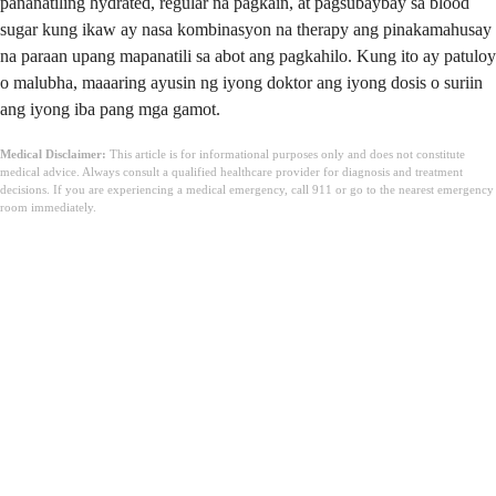
pananatiling hydrated, regular na pagkain, at pagsubaybay sa blood
sugar kung ikaw ay nasa kombinasyon na therapy ang pinakamahusay
na paraan upang mapanatili sa abot ang pagkahilo. Kung ito ay patuloy
o malubha, maaaring ayusin ng iyong doktor ang iyong dosis o suriin
ang iyong iba pang mga gamot.
Medical Disclaimer:
This article is for informational purposes only and does not constitute
medical advice. Always consult a qualified healthcare provider for diagnosis and treatment
decisions. If you are experiencing a medical emergency, call 911 or go to the nearest emergency
room immediately.