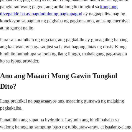
pangkaraniwang pagod, ang artikulong ito tungkol sa
kung ang
tirzepatide ba ay nagdudulot ng pagkapagod
ay nagpapaliwanag ng
koneksyon sa pagitan ng pagbaba ng pagkonsumo, antas ng enerhiya,
at ng gamot na ito.
Para sa karamihan ng mga tao, ang pagkahilo ay gumagaling habang
ang katawan ay nag-a-adjust sa bawat bagong antas ng dosis. Kung
hindi ito humuhupa sa loob ng ilang linggo, mahalagang pag-usapan
ito sa iyong provider.
Ano ang Maaari Mong Gawin Tungkol
Dito?
Ilang praktikal na pagsasaayos ang maaaring gumawa ng malaking
pagkakaiba.
Panatilihin ang sapat na hydration. Layunin ang hindi bababa sa
walong hanggang sampung baso ng tubig araw-araw, at isaalang-alang