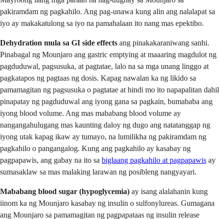
pakiramdam ng pagkahilo. Ang pag-unawa kung alin ang nalalapat sa
iyo ay makakatulong sa iyo na pamahalaan ito nang mas epektibo.
Dehydration mula sa GI side effects
ang pinakakaraniwang sanhi.
Pinabagal ng Mounjaro ang gastric emptying at maaaring magdulot ng
pagduduwal, pagsusuka, at pagtatae, lalo na sa mga unang linggo at
pagkatapos ng pagtaas ng dosis. Kapag nawalan ka ng likido sa
pamamagitan ng pagsusuka o pagtatae at hindi mo ito napapalitan dahil
pinapatay ng pagduduwal ang iyong gana sa pagkain, bumababa ang
iyong blood volume. Ang mas mababang blood volume ay
nangangahulugang mas kaunting daloy ng dugo ang natatanggap ng
iyong utak kapag ikaw ay tumayo, na lumilikha ng pakiramdam ng
pagkahilo o pangangalog. Kung ang pagkahilo ay kasabay ng
pagpapawis, ang gabay na ito sa
biglaang pagkahilo at pagpapawis
ay
sumasaklaw sa mas malaking larawan ng posibleng nangyayari.
Mababang blood sugar (hypoglycemia)
ay isang alalahanin kung
iinom ka ng Mounjaro kasabay ng insulin o sulfonylureas. Gumagana
ang Mounjaro sa pamamagitan ng pagpapataas ng insulin release