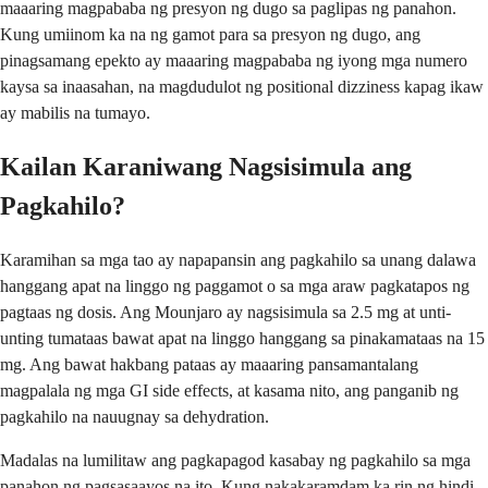
maaaring magpababa ng presyon ng dugo sa paglipas ng panahon.
Kung umiinom ka na ng gamot para sa presyon ng dugo, ang
pinagsamang epekto ay maaaring magpababa ng iyong mga numero
kaysa sa inaasahan, na magdudulot ng positional dizziness kapag ikaw
ay mabilis na tumayo.
Kailan Karaniwang Nagsisimula ang
Pagkahilo?
Karamihan sa mga tao ay napapansin ang pagkahilo sa unang dalawa
hanggang apat na linggo ng paggamot o sa mga araw pagkatapos ng
pagtaas ng dosis. Ang Mounjaro ay nagsisimula sa 2.5 mg at unti-
unting tumataas bawat apat na linggo hanggang sa pinakamataas na 15
mg. Ang bawat hakbang pataas ay maaaring pansamantalang
magpalala ng mga GI side effects, at kasama nito, ang panganib ng
pagkahilo na nauugnay sa dehydration.
Madalas na lumilitaw ang pagkapagod kasabay ng pagkahilo sa mga
panahon ng pagsasaayos na ito. Kung nakakaramdam ka rin ng hindi