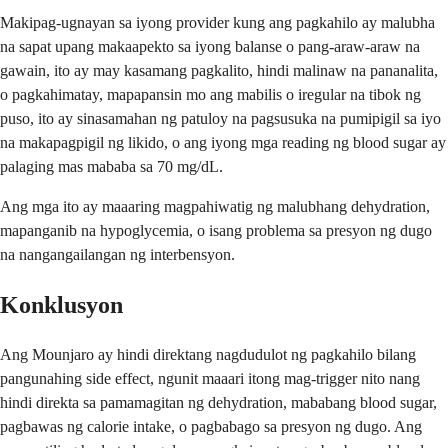
Makipag-ugnayan sa iyong provider kung ang pagkahilo ay malubha
na sapat upang makaapekto sa iyong balanse o pang-araw-araw na
gawain, ito ay may kasamang pagkalito, hindi malinaw na pananalita,
o pagkahimatay, mapapansin mo ang mabilis o iregular na tibok ng
puso, ito ay sinasamahan ng patuloy na pagsusuka na pumipigil sa iyo
na makapagpigil ng likido, o ang iyong mga reading ng blood sugar ay
palaging mas mababa sa 70 mg/dL.
Ang mga ito ay maaaring magpahiwatig ng malubhang dehydration,
mapanganib na hypoglycemia, o isang problema sa presyon ng dugo
na nangangailangan ng interbensyon.
Konklusyon
Ang Mounjaro ay hindi direktang nagdudulot ng pagkahilo bilang
pangunahing side effect, ngunit maaari itong mag-trigger nito nang
hindi direkta sa pamamagitan ng dehydration, mababang blood sugar,
pagbawas ng calorie intake, o pagbabago sa presyon ng dugo. Ang