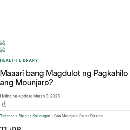
Benchmarks
Stories
FAQ
Sign up / Log in
HEALTH LIBRARY
Maaari bang Magdulot ng Pagkahilo
ang Mounjaro?
Huling na-update
Marso 3, 2026
Tahanan
Blog sa Kalusugan
Can Mounjaro Cause Dizziness
TL;DR