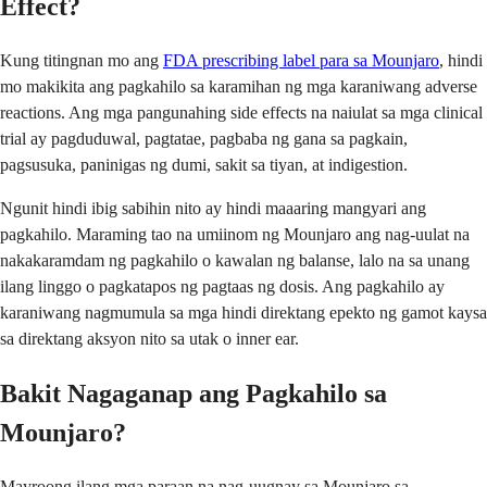
Effect?
Kung titingnan mo ang
FDA prescribing label para sa Mounjaro
, hindi
mo makikita ang pagkahilo sa karamihan ng mga karaniwang adverse
reactions. Ang mga pangunahing side effects na naiulat sa mga clinical
trial ay pagduduwal, pagtatae, pagbaba ng gana sa pagkain,
pagsusuka, paninigas ng dumi, sakit sa tiyan, at indigestion.
Ngunit hindi ibig sabihin nito ay hindi maaaring mangyari ang
pagkahilo. Maraming tao na umiinom ng Mounjaro ang nag-uulat na
nakakaramdam ng pagkahilo o kawalan ng balanse, lalo na sa unang
ilang linggo o pagkatapos ng pagtaas ng dosis. Ang pagkahilo ay
karaniwang nagmumula sa mga hindi direktang epekto ng gamot kaysa
sa direktang aksyon nito sa utak o inner ear.
Bakit Nagaganap ang Pagkahilo sa
Mounjaro?
Mayroong ilang mga paraan na nag-uugnay sa Mounjaro sa