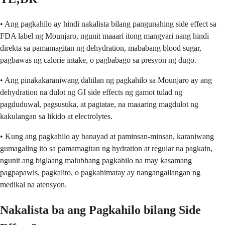
• Ang pagkahilo ay hindi nakalista bilang pangunahing side effect sa
FDA label ng Mounjaro, ngunit maaari itong mangyari nang hindi
direkta sa pamamagitan ng dehydration, mababang blood sugar,
pagbawas ng calorie intake, o pagbabago sa presyon ng dugo.
• Ang pinakakaraniwang dahilan ng pagkahilo sa Mounjaro ay ang
dehydration na dulot ng GI side effects ng gamot tulad ng
pagduduwal, pagsusuka, at pagtatae, na maaaring magdulot ng
kakulangan sa likido at electrolytes.
• Kung ang pagkahilo ay banayad at paminsan-minsan, karaniwang
gumagaling ito sa pamamagitan ng hydration at regular na pagkain,
ngunit ang biglaang malubhang pagkahilo na may kasamang
pagpapawis, pagkalito, o pagkahimatay ay nangangailangan ng
medikal na atensyon.
Nakalista ba ang Pagkahilo bilang Side