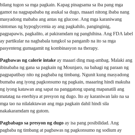
bilang tugon sa mga pagkain. Kapag pinagsama sa iba pang mga
gamot na nagpapababa ng asukal sa dugo, maaari nitong ibaba nang
masyadong mababa ang antas ng glucose. Ang mga karaniwang
sintomas ng hypoglycemia ay ang pagkahilo, panginginig,
pagpapawis, pagkalito, at pakiramdam ng panghihina. Ang FDA label
ay partikular na nagbabala tungkol sa panganib na ito sa mga
pasyenteng gumagamit ng kombinasyon na therapy.
Pagbawas ng calorie intake
ay maaari ding mag-ambag. Malaki ang
ibinababa ng gana sa pagkain ng Mounjaro, na bahagi ng paraan ng
pagpapatibay nito ng pagbaba ng timbang. Ngunit kung masyadong
bumaba ang iyong pagkonsumo ng pagkain, maaaring hindi makuha
ng iyong katawan ang sapat na panggatong upang mapanatili ang
matatag na enerhiya at presyon ng dugo. Ito ay karaniwan lalo na sa
mga tao na nilalaktawan ang mga pagkain dahil hindi sila
nakakaramdam ng gutom.
Pagbabago sa presyon ng dugo
ay isa pang posibilidad. Ang
pagbaba ng timbang at pagbawas ng pagkonsumo ng sodium ay