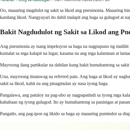
Oo, maaaring magdulot ng sakit sa likod ang pneumonia. Maaaring hi
kanilang likod. Nangyayari ito dahil malapit ang baga sa gulugod at 
Bakit Nagdudulot ng Sakit sa Likod ang P
Ang pneumonia ay isang impeksyon sa baga na nagpupuno ng maliliit n
kumalat sa mga kalapit na lugar, kasama na ang mga kalamnan at lamad 
Mayroong ilang partikular na dahilan kung bakit humahantong sa sakit
Una, mayroong tinatawag na referred pain. Ang baga at likod ay nag
sakit sa likod, kahit na ang pinagmulan ay nasa iyong baga.
Pangalawa, ang patuloy na pag-ubo ay nagpapatindi sa iyong mga kala
kahabaan ng iyong gulugod. Ito ay humahantong sa paninigas at pananak
Pangatlo, ang pag-ipon ng likido sa baga ay maaaring pumindot sa diap