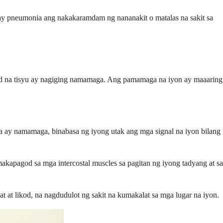
may pneumonia ang nakakaramdam ng nananakit o matalas na sakit sa
gid na tisyu ay nagiging namamaga. Ang pamamaga na iyon ay maaaring
a ay namamaga, binabasa ng iyong utak ang mga signal na iyon bilang
apagod sa mga intercostal muscles sa pagitan ng iyong tadyang at sa
t at likod, na nagdudulot ng sakit na kumakalat sa mga lugar na iyon.