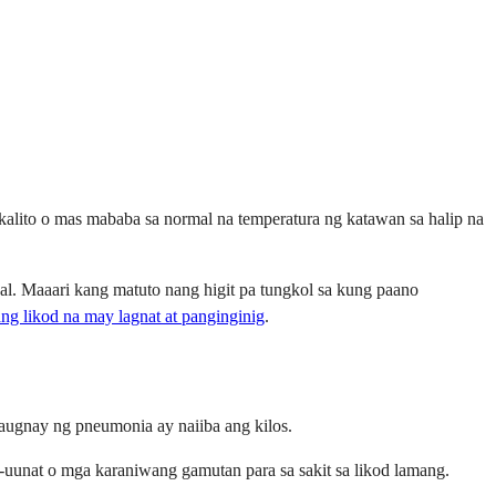
lito o mas mababa sa normal na temperatura ng katawan sa halip na
l. Maaari kang matuto nang higit pa tungkol sa kung paano
ng likod na may lagnat at panginginig
.
kaugnay ng pneumonia ay naiiba ang kilos.
-uunat o mga karaniwang gamutan para sa sakit sa likod lamang.