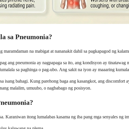
la sa Pneumonia?
tong maramdaman na mabigat at nananakit dahil sa pagkapagod ng kalam
ag ang pneumonia ay nagpapaga sa ito, ang kondisyon ay tinatawag na 
lumalala sa paghinga o pag-ubo. Ang sakit na iyon ay maaaring kumalat
 sa isang bahagi. Kung parehong baga ang kasangkot, ang discomfort a
a nang malalim, umuubo, o nagbabago ng posisyon.
Pneumonia?
isa. Karaniwan itong lumalabas kasama ng iba pang mga senyales ng i
kulay kalawang na plema