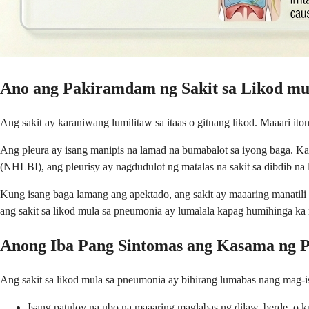
Ano ang Pakiramdam ng Sakit sa Likod mu
Ang sakit ay karaniwang lumilitaw sa itaas o gitnang likod. Maaari i
Ang pleura ay isang manipis na lamad na bumabalot sa iyong baga. Kap
(NHLBI), ang pleurisy ay nagdudulot ng matalas na sakit sa dibdib na 
Kung isang baga lamang ang apektado, ang sakit ay maaaring manatili
ang sakit sa likod mula sa pneumonia ay lumalala kapag humihinga k
Anong Iba Pang Sintomas ang Kasama ng 
Ang sakit sa likod mula sa pneumonia ay bihirang lumabas nang mag-
Isang patuloy na ubo na maaaring maglabas ng dilaw, berde, o 