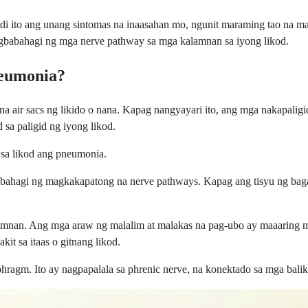
ndi ito ang unang sintomas na inaasahan mo, ngunit maraming tao na 
nagbabahagi ng mga nerve pathway sa mga kalamnan sa iyong likod.
neumonia?
a air sacs ng likido o nana. Kapag nangyayari ito, ang mga nakapali
sa paligid ng iyong likod.
 sa likod ang pneumonia.
babahagi ng magkakapatong na nerve pathways. Kapag ang tisyu ng bag
mnan. Ang mga araw ng malalim at malakas na pag-ubo ay maaaring mak
it sa itaas o gitnang likod.
hragm. Ito ay nagpapalala sa phrenic nerve, na konektado sa mga balika