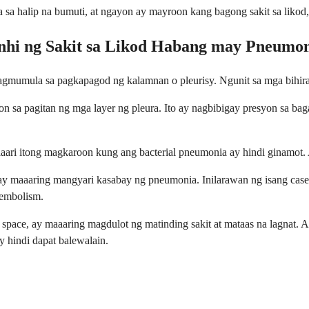
a halip na bumuti, at ngayon ay mayroon kang bagong sakit sa likod, 
nhi ng Sakit sa Likod Habang may Pneumo
nagmumula sa pagkapagod ng kalamnan o pleurisy. Ngunit sa mga bihi
on sa pagitan ng mga layer ng pleura. Ito ay nagbibigay presyon sa baga
aaari itong magkaroon kung ang bacterial pneumonia ay hindi ginamot
 maaaring mangyari kasabay ng pneumonia. Inilarawan ng isang case r
 embolism.
 space, ay maaaring magdulot ng matinding sakit at mataas na lagnat.
y hindi dapat balewalain.