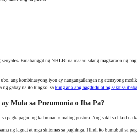
senyales. Binabanggit ng NHLBI na maaari silang magkaroon ng pagka
g ubo, ang kombinasyong iyon ay nangangailangan ng atensyong medika
a ng gabay na ito tungkol sa
kung ano ang nagdudulot ng sakit sa ibaba
 ay Mula sa Pneumonia o Iba Pa?
a sa pagkapagod ng kalamnan o maling postura. Ang sakit sa likod na 
ama ng lagnat at mga sintomas sa paghinga. Hindi ito bumubuti sa pag