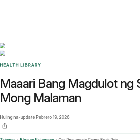
Benchmarks
Stories
FAQ
Sign up / Log in
HEALTH LIBRARY
Maaari Bang Magdulot ng 
Mong Malaman
Huling na-update
Pebrero 19, 2026
Tahanan
Blog sa Kalusugan
Can Pneumonia Cause Back Pain