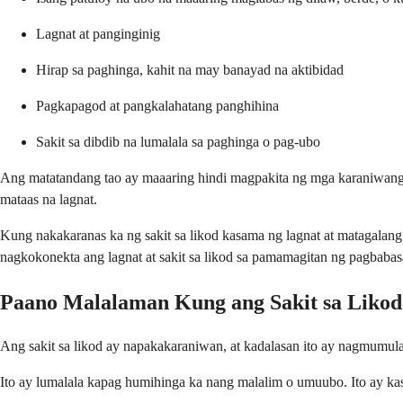
Lagnat at panginginig
Hirap sa paghinga, kahit na may banayad na aktibidad
Pagkapagod at pangkalahatang panghihina
Sakit sa dibdib na lumalala sa paghinga o pag-ubo
Ang matatandang tao ay maaaring hindi magpakita ng mga karaniwang 
mataas na lagnat.
Kung nakakaranas ka ng sakit sa likod kasama ng lagnat at matagalan
nagkokonekta ang lagnat at sakit sa likod sa pamamagitan ng pagbabas
Paano Malalaman Kung ang Sakit sa Likod
Ang sakit sa likod ay napakakaraniwan, at kadalasan ito ay nagmumul
Ito ay lumalala kapag humihinga ka nang malalim o umuubo. Ito ay kas