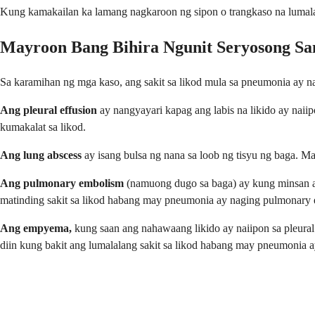
Kung kamakailan ka lamang nagkaroon ng sipon o trangkaso na lumala s
Mayroon Bang Bihira Ngunit Seryosong Sa
Sa karamihan ng mga kaso, ang sakit sa likod mula sa pneumonia ay 
Ang pleural effusion
ay nangyayari kapag ang labis na likido ay naiip
kumakalat sa likod.
Ang lung abscess
ay isang bulsa ng nana sa loob ng tisyu ng baga. M
Ang pulmonary embolism
(namuong dugo sa baga) ay kung minsan ay
matinding sakit sa likod habang may pneumonia ay naging pulmonary
Ang empyema,
kung saan ang nahawaang likido ay naiipon sa pleural
diin kung bakit ang lumalalang sakit sa likod habang may pneumonia a