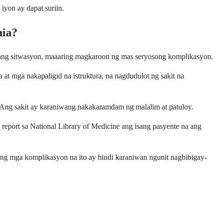
iyon ay dapat suriin.
nia?
rang sitwasyon, maaaring magkaroon ng mas seryosong komplikasyon.
 at mga nakapaligid na istruktura, na nagdudulot ng sakit na
. Ang sakit ay karaniwang nakakaramdam ng malalim at patuloy.
eport sa National Library of Medicine ang isang pasyente na ang
 Ang mga komplikasyon na ito ay hindi karaniwan ngunit nagbibigay-