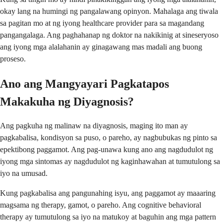
okay lang na humingi ng pangalawang opinyon. Mahalaga ang tiwala
sa pagitan mo at ng iyong healthcare provider para sa magandang
pangangalaga. Ang paghahanap ng doktor na nakikinig at sineseryoso
ang iyong mga alalahanin ay ginagawang mas madali ang buong
proseso.
Ano ang Mangyayari Pagkatapos
Makakuha ng Diyagnosis?
Ang pagkuha ng malinaw na diyagnosis, maging ito man ay
pagkabalisa, kondisyon sa puso, o pareho, ay nagbubukas ng pinto sa
epektibong paggamot. Ang pag-unawa kung ano ang nagdudulot ng
iyong mga sintomas ay nagdudulot ng kaginhawahan at tumutulong sa
iyo na umusad.
Kung pagkabalisa ang pangunahing isyu, ang paggamot ay maaaring
magsama ng therapy, gamot, o pareho. Ang cognitive behavioral
therapy ay tumutulong sa iyo na matukoy at baguhin ang mga pattern