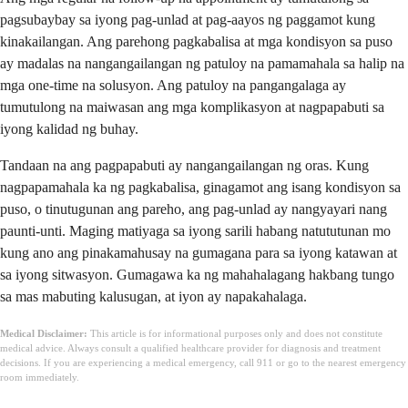
pagsubaybay sa iyong pag-unlad at pag-aayos ng paggamot kung
kinakailangan. Ang parehong pagkabalisa at mga kondisyon sa puso
ay madalas na nangangailangan ng patuloy na pamamahala sa halip na
mga one-time na solusyon. Ang patuloy na pangangalaga ay
tumutulong na maiwasan ang mga komplikasyon at nagpapabuti sa
iyong kalidad ng buhay.
Tandaan na ang pagpapabuti ay nangangailangan ng oras. Kung
nagpapamahala ka ng pagkabalisa, ginagamot ang isang kondisyon sa
puso, o tinutugunan ang pareho, ang pag-unlad ay nangyayari nang
paunti-unti. Maging matiyaga sa iyong sarili habang natututunan mo
kung ano ang pinakamahusay na gumagana para sa iyong katawan at
sa iyong sitwasyon. Gumagawa ka ng mahahalagang hakbang tungo
sa mas mabuting kalusugan, at iyon ay napakahalaga.
Medical Disclaimer:
This article is for informational purposes only and does not constitute
medical advice. Always consult a qualified healthcare provider for diagnosis and treatment
decisions. If you are experiencing a medical emergency, call 911 or go to the nearest emergency
room immediately.