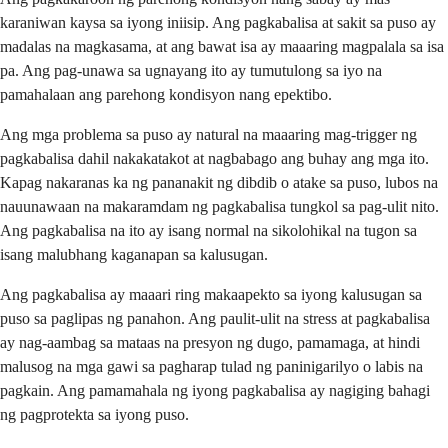
karaniwan kaysa sa iyong iniisip. Ang pagkabalisa at sakit sa puso ay
madalas na magkasama, at ang bawat isa ay maaaring magpalala sa isa
pa. Ang pag-unawa sa ugnayang ito ay tumutulong sa iyo na
pamahalaan ang parehong kondisyon nang epektibo.
Ang mga problema sa puso ay natural na maaaring mag-trigger ng
pagkabalisa dahil nakakatakot at nagbabago ang buhay ang mga ito.
Kapag nakaranas ka ng pananakit ng dibdib o atake sa puso, lubos na
nauunawaan na makaramdam ng pagkabalisa tungkol sa pag-ulit nito.
Ang pagkabalisa na ito ay isang normal na sikolohikal na tugon sa
isang malubhang kaganapan sa kalusugan.
Ang pagkabalisa ay maaari ring makaapekto sa iyong kalusugan sa
puso sa paglipas ng panahon. Ang paulit-ulit na stress at pagkabalisa
ay nag-aambag sa mataas na presyon ng dugo, pamamaga, at hindi
malusog na mga gawi sa pagharap tulad ng paninigarilyo o labis na
pagkain. Ang pamamahala ng iyong pagkabalisa ay nagiging bahagi
ng pagprotekta sa iyong puso.