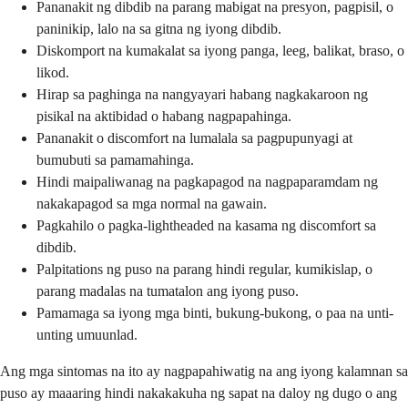
Pananakit ng dibdib na parang mabigat na presyon, pagpisil, o
paninikip, lalo na sa gitna ng iyong dibdib.
Diskomport na kumakalat sa iyong panga, leeg, balikat, braso, o
likod.
Hirap sa paghinga na nangyayari habang nagkakaroon ng
pisikal na aktibidad o habang nagpapahinga.
Pananakit o discomfort na lumalala sa pagpupunyagi at
bumubuti sa pamamahinga.
Hindi maipaliwanag na pagkapagod na nagpaparamdam ng
nakakapagod sa mga normal na gawain.
Pagkahilo o pagka-lightheaded na kasama ng discomfort sa
dibdib.
Palpitations ng puso na parang hindi regular, kumikislap, o
parang madalas na tumatalon ang iyong puso.
Pamamaga sa iyong mga binti, bukung-bukong, o paa na unti-
unting umuunlad.
Ang mga sintomas na ito ay nagpapahiwatig na ang iyong kalamnan sa
puso ay maaaring hindi nakakakuha ng sapat na daloy ng dugo o ang