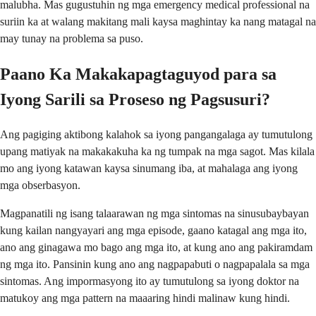
malubha. Mas gugustuhin ng mga emergency medical professional na
suriin ka at walang makitang mali kaysa maghintay ka nang matagal na
may tunay na problema sa puso.
Paano Ka Makakapagtaguyod para sa
Iyong Sarili sa Proseso ng Pagsusuri?
Ang pagiging aktibong kalahok sa iyong pangangalaga ay tumutulong
upang matiyak na makakakuha ka ng tumpak na mga sagot. Mas kilala
mo ang iyong katawan kaysa sinumang iba, at mahalaga ang iyong
mga obserbasyon.
Magpanatili ng isang talaarawan ng mga sintomas na sinusubaybayan
kung kailan nangyayari ang mga episode, gaano katagal ang mga ito,
ano ang ginagawa mo bago ang mga ito, at kung ano ang pakiramdam
ng mga ito. Pansinin kung ano ang nagpapabuti o nagpapalala sa mga
sintomas. Ang impormasyong ito ay tumutulong sa iyong doktor na
matukoy ang mga pattern na maaaring hindi malinaw kung hindi.