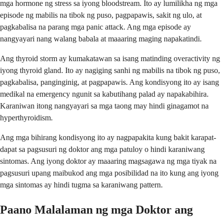
mga hormone ng stress sa iyong bloodstream. Ito ay lumilikha ng mga
episode ng mabilis na tibok ng puso, pagpapawis, sakit ng ulo, at
pagkabalisa na parang mga panic attack. Ang mga episode ay
nangyayari nang walang babala at maaaring maging napakatindi.
Ang thyroid storm ay kumakatawan sa isang matinding overactivity ng
iyong thyroid gland. Ito ay nagiging sanhi ng mabilis na tibok ng puso,
pagkabalisa, panginginig, at pagpapawis. Ang kondisyong ito ay isang
medikal na emergency ngunit sa kabutihang palad ay napakabihira.
Karaniwan itong nangyayari sa mga taong may hindi ginagamot na
hyperthyroidism.
Ang mga bihirang kondisyong ito ay nagpapakita kung bakit karapat-
dapat sa pagsusuri ng doktor ang mga patuloy o hindi karaniwang
sintomas. Ang iyong doktor ay maaaring magsagawa ng mga tiyak na
pagsusuri upang maibukod ang mga posibilidad na ito kung ang iyong
mga sintomas ay hindi tugma sa karaniwang pattern.
Paano Malalaman ng mga Doktor ang