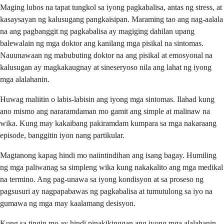
Maging lubos na tapat tungkol sa iyong pagkabalisa, antas ng stress, at
kasaysayan ng kalusugang pangkaisipan. Maraming tao ang nag-aalala
na ang pagbanggit ng pagkabalisa ay magiging dahilan upang
balewalain ng mga doktor ang kanilang mga pisikal na sintomas.
Nauunawaan ng mabubuting doktor na ang pisikal at emosyonal na
kalusugan ay magkakaugnay at sineseryoso nila ang lahat ng iyong
mga alalahanin.
Huwag maliitin o labis-labisin ang iyong mga sintomas. Ilahad kung
ano mismo ang nararamdaman mo gamit ang simple at malinaw na
wika. Kung may kakaibang pakiramdam kumpara sa mga nakaraang
episode, banggitin iyon nang partikular.
Magtanong kapag hindi mo naiintindihan ang isang bagay. Humiling
ng mga paliwanag sa simpleng wika kung nakakalito ang mga medikal
na termino. Ang pag-unawa sa iyong kondisyon at sa proseso ng
pagsusuri ay nagpapabawas ng pagkabalisa at tumutulong sa iyo na
gumawa ng mga may kaalamang desisyon.
Kung sa tingin mo ay hindi pinakikinggan ang iyong mga alalahanin,