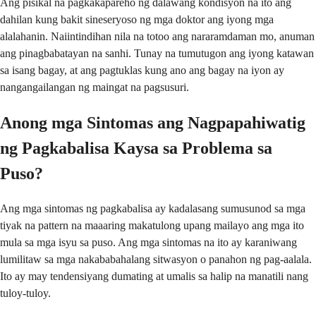
Ang pisikal na pagkakapareho ng dalawang kondisyon na ito ang
dahilan kung bakit sineseryoso ng mga doktor ang iyong mga
alalahanin. Naiintindihan nila na totoo ang nararamdaman mo, anuman
ang pinagbabatayan na sanhi. Tunay na tumutugon ang iyong katawan
sa isang bagay, at ang pagtuklas kung ano ang bagay na iyon ay
nangangailangan ng maingat na pagsusuri.
Anong mga Sintomas ang Nagpapahiwatig
ng Pagkabalisa Kaysa sa Problema sa
Puso?
Ang mga sintomas ng pagkabalisa ay kadalasang sumusunod sa mga
tiyak na pattern na maaaring makatulong upang mailayo ang mga ito
mula sa mga isyu sa puso. Ang mga sintomas na ito ay karaniwang
lumilitaw sa mga nakababahalang sitwasyon o panahon ng pag-aalala.
Ito ay may tendensiyang dumating at umalis sa halip na manatili nang
tuloy-tuloy.