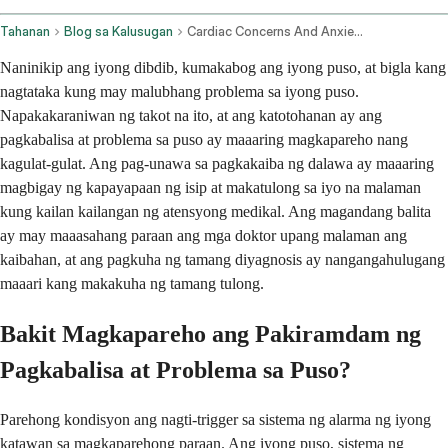
Tahanan
Blog sa Kalusugan
Cardiac Concerns And Anxiety Diagnostic Considerations
Naninikip ang iyong dibdib, kumakabog ang iyong puso, at bigla kang
nagtataka kung may malubhang problema sa iyong puso.
Napakakaraniwan ng takot na ito, at ang katotohanan ay ang
pagkabalisa at problema sa puso ay maaaring magkapareho nang
kagulat-gulat. Ang pag-unawa sa pagkakaiba ng dalawa ay maaaring
magbigay ng kapayapaan ng isip at makatulong sa iyo na malaman
kung kailan kailangan ng atensyong medikal. Ang magandang balita
ay may maaasahang paraan ang mga doktor upang malaman ang
kaibahan, at ang pagkuha ng tamang diyagnosis ay nangangahulugang
maaari kang makakuha ng tamang tulong.
Bakit Magkapareho ang Pakiramdam ng
Pagkabalisa at Problema sa Puso?
Parehong kondisyon ang nagti-trigger sa sistema ng alarma ng iyong
katawan sa magkaparehong paraan. Ang iyong puso, sistema ng