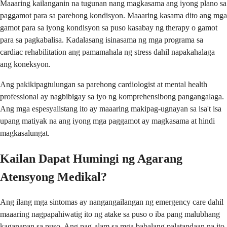
Maaaring kailanganin na tugunan nang magkasama ang iyong plano sa
paggamot para sa parehong kondisyon. Maaaring kasama dito ang mga
gamot para sa iyong kondisyon sa puso kasabay ng therapy o gamot
para sa pagkabalisa. Kadalasang isinasama ng mga programa sa
cardiac rehabilitation ang pamamahala ng stress dahil napakahalaga
ang koneksyon.
Ang pakikipagtulungan sa parehong cardiologist at mental health
professional ay nagbibigay sa iyo ng komprehensibong pangangalaga.
Ang mga espesyalistang ito ay maaaring makipag-ugnayan sa isa't isa
upang matiyak na ang iyong mga paggamot ay magkasama at hindi
magkasalungat.
Kailan Dapat Humingi ng Agarang
Atensyong Medikal?
Ang ilang mga sintomas ay nangangailangan ng emergency care dahil
maaaring nagpapahiwatig ito ng atake sa puso o iba pang malubhang
kaganapan sa puso. Ang pag-alam sa mga babalang palatandaan na ito