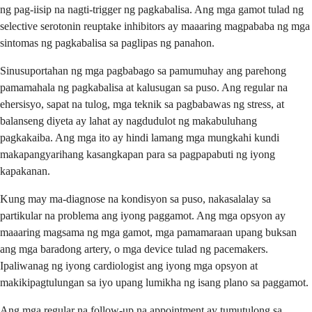
ng pag-iisip na nagti-trigger ng pagkabalisa. Ang mga gamot tulad ng
selective serotonin reuptake inhibitors ay maaaring magpababa ng mga
sintomas ng pagkabalisa sa paglipas ng panahon.
Sinusuportahan ng mga pagbabago sa pamumuhay ang parehong
pamamahala ng pagkabalisa at kalusugan sa puso. Ang regular na
ehersisyo, sapat na tulog, mga teknik sa pagbabawas ng stress, at
balanseng diyeta ay lahat ay nagdudulot ng makabuluhang
pagkakaiba. Ang mga ito ay hindi lamang mga mungkahi kundi
makapangyarihang kasangkapan para sa pagpapabuti ng iyong
kapakanan.
Kung may ma-diagnose na kondisyon sa puso, nakasalalay sa
partikular na problema ang iyong paggamot. Ang mga opsyon ay
maaaring magsama ng mga gamot, mga pamamaraan upang buksan
ang mga baradong artery, o mga device tulad ng pacemakers.
Ipaliwanag ng iyong cardiologist ang iyong mga opsyon at
makikipagtulungan sa iyo upang lumikha ng isang plano sa paggamot.
Ang mga regular na follow-up na appointment ay tumutulong sa