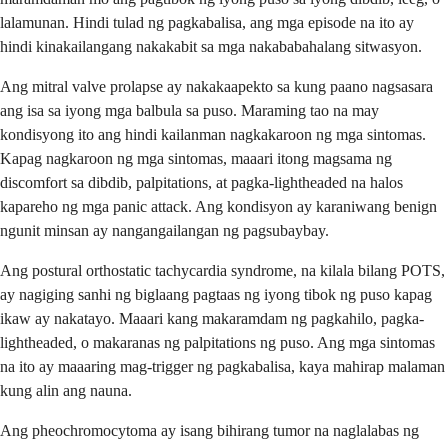
lalamunan. Hindi tulad ng pagkabalisa, ang mga episode na ito ay
hindi kinakailangang nakakabit sa mga nakababahalang sitwasyon.
Ang mitral valve prolapse ay nakakaapekto sa kung paano nagsasara
ang isa sa iyong mga balbula sa puso. Maraming tao na may
kondisyong ito ang hindi kailanman nagkakaroon ng mga sintomas.
Kapag nagkaroon ng mga sintomas, maaari itong magsama ng
discomfort sa dibdib, palpitations, at pagka-lightheaded na halos
kapareho ng mga panic attack. Ang kondisyon ay karaniwang benign
ngunit minsan ay nangangailangan ng pagsubaybay.
Ang postural orthostatic tachycardia syndrome, na kilala bilang POTS,
ay nagiging sanhi ng biglaang pagtaas ng iyong tibok ng puso kapag
ikaw ay nakatayo. Maaari kang makaramdam ng pagkahilo, pagka-
lightheaded, o makaranas ng palpitations ng puso. Ang mga sintomas
na ito ay maaaring mag-trigger ng pagkabalisa, kaya mahirap malaman
kung alin ang nauna.
Ang pheochromocytoma ay isang bihirang tumor na naglalabas ng