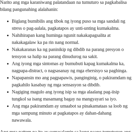
Narito ang mga karaniwang palatandaan na tumuturo sa pagkabalisa
bilang pangunahing alalahanin:
Biglang bumibilis ang tibok ng iyong puso sa mga sandali ng
stress o pag-aalala, pagkatapos ay unti-unting kumakalma.
Nahihirapan kang huminga ngunit nakakapagsalita at
nakakagalaw ka pa rin nang normal.
Nakakaranas ka ng paninikip ng dibdib na parang presyon o
tensyon sa halip na parang dinudurog na sakit.
Ang iyong mga sintomas ay bumubuti kapag kumakalma ka,
nagpapa-distract, o nagsasanay ng mga ehersisyo sa paghinga.
Napapansin mo ang pagpapawis, panginginig, o pakiramdam ng
pagkahilo kasabay ng mga sensasyon sa dibdib.
Nagiging magulo ang iyong isip sa mga alaalang pag-iisip
tungkol sa isang masamang bagay na mangyayari sa iyo.
Ang mga pakiramdam ay umaabot sa pinakamataas sa loob ng
mga sampung minuto at pagkatapos ay dahan-dahang
nawawala.
Ang mga pattern na ito ay sumasalamin sa kung paano tumutugon ang