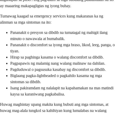
ay maaaring makapagligtas ng iyong buhay.
Tumawag kaagad sa emergency services kung makaranas ka ng
alinman sa mga sintomas na ito:
Pananakit o presyon sa dibdib na tumatagal ng mahigit ilang
minuto o nawawala at bumabalik.
Pananakit o discomfort sa iyong mga braso, likod, leeg, panga, o
tiyan.
Hirap sa paghinga kasama o walang discomfort sa dibdib.
Pagpapawis ng malamig nang walang malinaw na dahilan.
Pagduduwal o pagsusuka kasabay ng discomfort sa dibdib.
Biglaang pagka-lightheaded o pagkahilo kasama ng mga
sintomas sa dibdib.
Isang pakiramdam ng nalalapit na kapahamakan na mas matindi
kaysa sa karaniwang pagkabalisa.
Huwag maghintay upang makita kung bubuti ang mga sintomas, at
huwag mag-alala tungkol sa kahihiyan kung lumalabas na walang