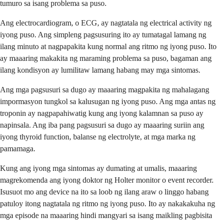
tumuro sa isang problema sa puso.
Ang electrocardiogram, o ECG, ay nagtatala ng electrical activity ng
iyong puso. Ang simpleng pagsusuring ito ay tumatagal lamang ng
ilang minuto at nagpapakita kung normal ang ritmo ng iyong puso. Ito
ay maaaring makakita ng maraming problema sa puso, bagaman ang
ilang kondisyon ay lumilitaw lamang habang may mga sintomas.
Ang mga pagsusuri sa dugo ay maaaring magpakita ng mahalagang
impormasyon tungkol sa kalusugan ng iyong puso. Ang mga antas ng
troponin ay nagpapahiwatig kung ang iyong kalamnan sa puso ay
napinsala. Ang iba pang pagsusuri sa dugo ay maaaring suriin ang
iyong thyroid function, balanse ng electrolyte, at mga marka ng
pamamaga.
Kung ang iyong mga sintomas ay dumating at umalis, maaaring
magrekomenda ang iyong doktor ng Holter monitor o event recorder.
Isusuot mo ang device na ito sa loob ng ilang araw o linggo habang
patuloy itong nagtatala ng ritmo ng iyong puso. Ito ay nakakakuha ng
mga episode na maaaring hindi mangyari sa isang maikling pagbisita