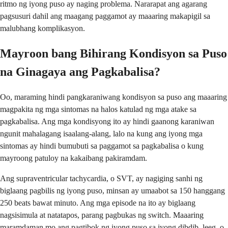
ritmo ng iyong puso ay naging problema. Nararapat ang agarang
pagsusuri dahil ang maagang paggamot ay maaaring makapigil sa
malubhang komplikasyon.
Mayroon bang Bihirang Kondisyon sa Puso
na Ginagaya ang Pagkabalisa?
Oo, maraming hindi pangkaraniwang kondisyon sa puso ang maaaring
magpakita ng mga sintomas na halos katulad ng mga atake sa
pagkabalisa. Ang mga kondisyong ito ay hindi gaanong karaniwan
ngunit mahalagang isaalang-alang, lalo na kung ang iyong mga
sintomas ay hindi bumubuti sa paggamot sa pagkabalisa o kung
mayroong patuloy na kakaibang pakiramdam.
Ang supraventricular tachycardia, o SVT, ay nagiging sanhi ng
biglaang pagbilis ng iyong puso, minsan ay umaabot sa 150 hanggang
250 beats bawat minuto. Ang mga episode na ito ay biglaang
nagsisimula at natatapos, parang pagbukas ng switch. Maaaring
maramdaman mo ang pagtibok ng iyong puso sa iyong dibdib, leeg, o