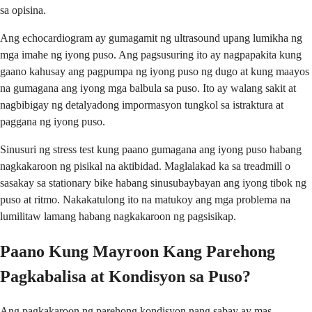
sa opisina.
Ang echocardiogram ay gumagamit ng ultrasound upang lumikha ng
mga imahe ng iyong puso. Ang pagsusuring ito ay nagpapakita kung
gaano kahusay ang pagpumpa ng iyong puso ng dugo at kung maayos
na gumagana ang iyong mga balbula sa puso. Ito ay walang sakit at
nagbibigay ng detalyadong impormasyon tungkol sa istraktura at
paggana ng iyong puso.
Sinusuri ng stress test kung paano gumagana ang iyong puso habang
nagkakaroon ng pisikal na aktibidad. Maglalakad ka sa treadmill o
sasakay sa stationary bike habang sinusubaybayan ang iyong tibok ng
puso at ritmo. Nakakatulong ito na matukoy ang mga problema na
lumilitaw lamang habang nagkakaroon ng pagsisikap.
Paano Kung Mayroon Kang Parehong
Pagkabalisa at Kondisyon sa Puso?
Ang pagkakaroon ng parehong kondisyon nang sabay ay mas