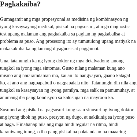
Pagkakaiba?
Gumagamit ang mga propesyonal sa medisina ng kombinasyon ng
iyong kasaysayang medikal, pisikal na pagsusuri, at mga diagnostic
test upang malaman ang pagkakaiba sa pagitan ng pagkabalisa at
problema sa puso. Ang prosesong ito ay tumutulong upang matiyak na
makakakuha ka ng tamang diyagnosis at paggamot.
Una, tatanungin ka ng iyong doktor ng mga detalyadong tanong
tungkol sa iyong mga sintomas. Gusto nilang malaman kung ano
mismo ang nararamdaman mo, kailan ito nangyayari, gaano katagal
ito, at ano ang nagpapabuti o nagpapalala nito. Tatanungin din nila ang
tungkol sa kasaysayan ng iyong pamilya, mga salik sa pamumuhay, at
anumang iba pang kondisyon sa kalusugan na mayroon ka.
Susunod ang pisikal na pagsusuri kung saan sinusuri ng iyong doktor
ang iyong tibok ng puso, presyon ng dugo, at nakikinig sa iyong puso
at baga. Hinahanap nila ang mga hindi regular na ritmo, hindi
karaniwang tunog, o iba pang pisikal na palatandaan na maaaring