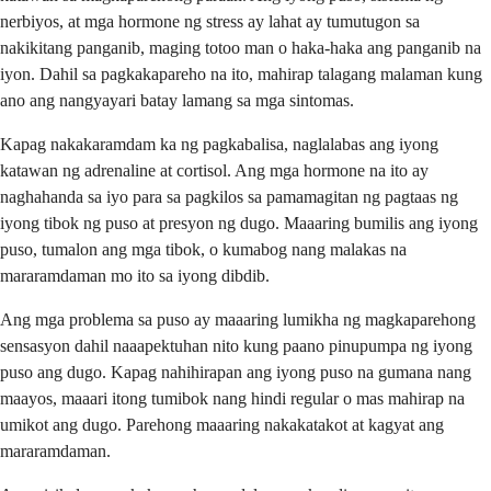
nerbiyos, at mga hormone ng stress ay lahat ay tumutugon sa
nakikitang panganib, maging totoo man o haka-haka ang panganib na
iyon. Dahil sa pagkakapareho na ito, mahirap talagang malaman kung
ano ang nangyayari batay lamang sa mga sintomas.
Kapag nakakaramdam ka ng pagkabalisa, naglalabas ang iyong
katawan ng adrenaline at cortisol. Ang mga hormone na ito ay
naghahanda sa iyo para sa pagkilos sa pamamagitan ng pagtaas ng
iyong tibok ng puso at presyon ng dugo. Maaaring bumilis ang iyong
puso, tumalon ang mga tibok, o kumabog nang malakas na
mararamdaman mo ito sa iyong dibdib.
Ang mga problema sa puso ay maaaring lumikha ng magkaparehong
sensasyon dahil naaapektuhan nito kung paano pinupumpa ng iyong
puso ang dugo. Kapag nahihirapan ang iyong puso na gumana nang
maayos, maaari itong tumibok nang hindi regular o mas mahirap na
umikot ang dugo. Parehong maaaring nakakatakot at kagyat ang
mararamdaman.